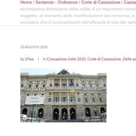
Home
/
Sentenze - Ordinanze
/
Corte di Cassazione
/
Cassaz
ecclesiastica dichiarativa della nullità di un matrimonio conc
soggetto, al momento della manifestazione del consenso, a con
escludere che il riconoscimento dell’efficacia di una tale sen
25 AGOSTO 2015
By
D'Isa
In
Cassazione civile 2015
,
Corte di Cassazione
,
Delle p