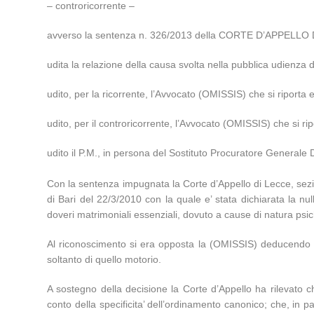
– controricorrente –
avverso la sentenza n. 326/2013 della CORTE D’APPELLO
udita la relazione della causa svolta nella pubblica udienz
udito, per la ricorrente, l’Avvocato (OMISSIS) che si riporta 
udito, per il controricorrente, l’Avvocato (OMISSIS) che si ripo
udito il P.M., in persona del Sostituto Procuratore Generale 
Con la sentenza impugnata la Corte d’Appello di Lecce, sezio
di Bari del 22/3/2010 con la quale e’ stata dichiarata la nul
doveri matrimoniali essenziali, dovuto a cause di natura psi
Al riconoscimento si era opposta la (OMISSIS) deducendo di
soltanto di quello motorio.
A sostegno della decisione la Corte d’Appello ha rilevato ch
conto della specificita’ dell’ordinamento canonico; che, in pa