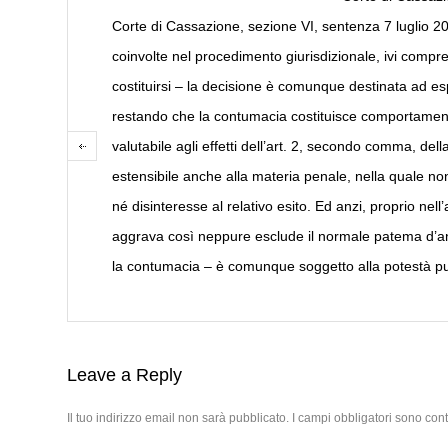
Corte di Cassazione, sezione VI, sentenza 7 luglio 201
coinvolte nel procedimento giurisdizionale, ivi compre
costituirsi – la decisione è comunque destinata ad espl
restando che la contumacia costituisce comportamento
valutabile agli effetti dell’art. 2, secondo comma, de
estensibile anche alla materia penale, nella quale n
né disinteresse al relativo esito. Ed anzi, proprio n
aggrava così neppure esclude il normale patema d’animo
la contumacia – è comunque soggetto alla potestà puni
Leave a Reply
Il tuo indirizzo email non sarà pubblicato.
I campi obbligatori sono con