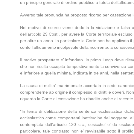
un principio generale di ordine pubblico a tutela dell’affidame
Avverso tale pronuncia ha proposto ricorso per cassazione l
Nel motivo di ricorso viene dedotta la violazione e falsa 
dell’articolo 29 Cost., per avere la Corte territoriale esclu
per oltre un anno. In particolare la Corte non ha applicato il 
conto l’affidamento incolpevole della ricorrente, a conosce
Il motivo prospettato e’ infondato. In primo luogo deve ril
che non risulta eccepita tempestivamente la convivenza con
e’ inferiore a quella minima, indicata in tre anni, nella sent
La causa di nullita’ matrimoniale accertata in sede canonica 
comprenderne ab origine il complesso di diritti e doveri. Non 
riguardo la Corte di cassazione ha ribadito anche di recente
“In tema di delibazione della sentenza ecclesiastica dichia
ecclesiastico come comportanti inettitudine del soggetto, a
contemplata dall’articolo 120 c.c., cosicche’ e’ da esclude
particolare, tale contrasto non e’ ravvisabile sotto il profil