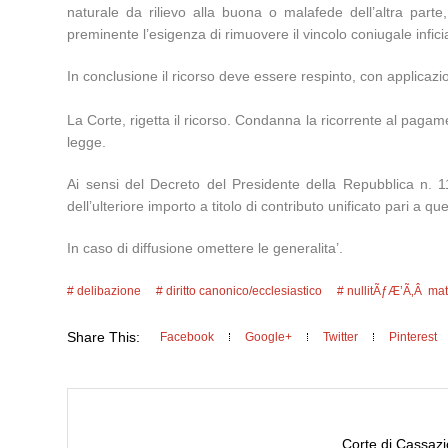
naturale da rilievo alla buona o malafede dell’altra parte,
preminente l’esigenza di rimuovere il vincolo coniugale infic
In conclusione il ricorso deve essere respinto, con applicazio
La Corte, rigetta il ricorso. Condanna la ricorrente al paga
legge.
Ai sensi del Decreto del Presidente della Repubblica n. 1
dell’ulteriore importo a titolo di contributo unificato pari a 
In caso di diffusione omettere le generalita’.
delibazione
diritto canonico/ecclesiastico
nullitÃƒÆ’Ã‚Â mat
Share This:
Facebook
Google+
Twitter
Pinterest
Corte di Cassazio