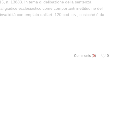
15, n. 13883. In tema di delibazione della sentenza
 dal giudice ecclesiastico come comportanti inettitudine del
validità contemplata dall’art. 120 cod. civ., cosicché è da
Comments (
0
)
0