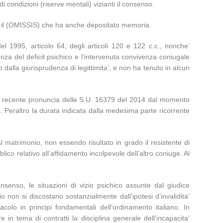
i condizioni (riserve mentali) vizianti il consenso.
so il (OMISSIS) che ha anche depositato memoria.
l 1995, articolo 64; degli articoli 120 e 122 c.c., nonche’
enza del deficit psichico e l’intervenuta convivenza coniugale
o dalla giurisprudenza di legittimita’, e non ha tenuto in alcun
ella recente pronuncia delle S.U. 16379 del 2014 dal momento
Peraltro la durata indicata dalla medesima parte ricorrente
al matrimonio, non essendo risultato in grado il resistente di
ico relativo all’affidamento incolpevole dell’altro coniuge. Al
onsenso, le situazioni di vizio psichico assunte dal giudice
non si discostano sostanzialmente dall’ipotesi d’invalidita’
acolo in principi fondamentali dell’ordinamento italiano. In
re in tema di contratti la disciplina generale dell’incapacita’