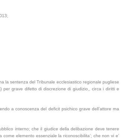
013;
na la sentenza del Tribunale ecclesiastico regionale pugliese
r grave difetto di discrezione di giudizio,, circa i diritti e
endo a conoscenza del deficit psichico grave dell’attore ma
ubblico interno; che il giudice della delibazione deve tenere
pla come elemento essenziale la riconoscibilita’; che non vi e’