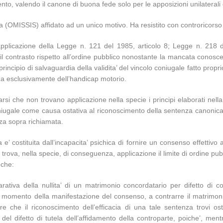
nto, valendo il canone di buona fede solo per le apposizioni unilaterali d
a (OMISSIS) affidato ad un unico motivo. Ha resistito con controricor
applicazione della Legge n. 121 del 1985, articolo 8; Legge n. 218 de
so il contrasto rispetto all’ordine pubblico nonostante la mancata conosc
principio di salvaguardia della validita’ del vincolo coniugale fatto propri
nza esclusivamente dell’handicap motorio.
evarsi che non trovano applicazione nella specie i principi elaborati n
iugale come causa ostativa al riconoscimento della sentenza canonica. 
enza sopra richiamata.
e’ costituita dall’incapacita’ psichica di fornire un consenso effettivo 
trova, nella specie, di conseguenza, applicazione il limite di ordine pubbl
 che:
rativa della nullita’ di un matrimonio concordatario per difetto di c
l momento della manifestazione del consenso, a contrarre il matrimonio 
re che il riconoscimento dell’efficacia di una tale sentenza trovi ost
o del difetto di tutela dell’affidamento della controparte, poiche’, ment