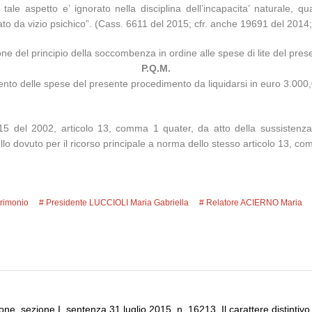
 tale aspetto e’ ignorato nella disciplina dell’incapacita’ naturale, q
iato da vizio psichico”. (Cass. 6611 del 2015; cfr. anche 19691 del 2014
ne del principio della soccombenza in ordine alle spese di lite del prese
P.Q.M.
mento delle spese del presente procedimento da liquidarsi in euro 3.000
15 del 2002, articolo 13, comma 1 quater, da atto della sussistenza
quello dovuto per il ricorso principale a norma dello stesso articolo 13, c
rimonio
Presidente LUCCIOLI Maria Gabriella
Relatore ACIERNO Maria
ne, sezione I, sentenza 31 luglio 2015, n. 16213. Il carattere distintivo