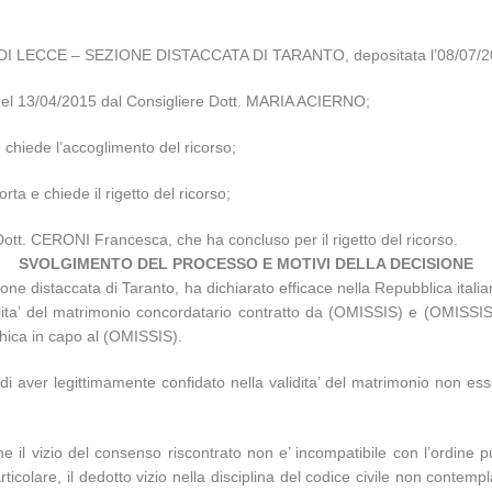
 DI LECCE – SEZIONE DISTACCATA DI TARANTO, depositata l’08/07/2
a del 13/04/2015 dal Consigliere Dott. MARIA ACIERNO;
e chiede l’accoglimento del ricorso;
rta e chiede il rigetto del ricorso;
Dott. CERONI Francesca, che ha concluso per il rigetto del ricorso.
SVOLGIMENTO DEL PROCESSO E MOTIVI DELLA DECISIONE
ne distaccata di Taranto, ha dichiarato efficace nella Repubblica italia
lita’ del matrimonio concordatario contratto da (OMISSIS) e (OMISSIS) pe
chica in capo al (OMISSIS).
 aver legittimamente confidato nella validita’ del matrimonio non ess
e il vizio del consenso riscontrato non e’ incompatibile con l’ordine p
rticolare, il dedotto vizio nella disciplina del codice civile non contem