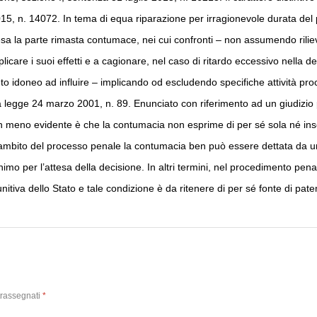
5, n. 14072. In tema di equa riparazione per irragionevole durata del pr
sa la parte rimasta contumace, nei cui confronti – non assumendo rilievo
icare i suoi effetti e a cagionare, nel caso di ritardo eccessivo nella de
 idoneo ad influire – implicando od escludendo specifiche attività proc
lla legge 24 marzo 2001, n. 89. Enunciato con riferimento ad un giudizio p
on meno evidente è che la contumacia non esprime di per sé sola né inse
ell’ambito del processo penale la contumacia ben può essere dettata da u
 per l’attesa della decisione. In altri termini, nel procedimento penale
tiva dello Stato e tale condizione è da ritenere di per sé fonte di pa
trassegnati
*