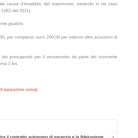
uale causa d’invalidita’ del matrimonio, essendo in tal caso
; 1262 del 2011).
nte giudizio.
,00, per compensi, euro 200,00 per esborsi oltre accessori di
 dei presupposti per il versamento da parte del ricorrente
omma 1 bis.
separazione coniugi
 tra il contratto autonomo di garanzia e la fideiussione