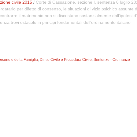
ione civile 2015
/
Corte di Cassazione, sezione I, sentenza 6 luglio 20
ordatario per difetto di consenso, le situazioni di vizio psichico assunte
trarre il matrimonio non si discostano sostanzialmente dall’ipotesi d’in
tenza trovi ostacolo in principi fondamentali dell’ordinamento italiano
ersone e della Famiglia
,
Diritto Civile e Procedura Civile
,
Sentenze - Ordinanze