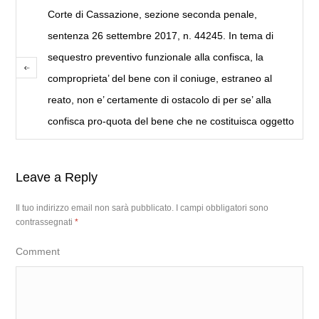
Corte di Cassazione, sezione seconda penale,
sentenza 26 settembre 2017, n. 44245. In tema di
sequestro preventivo funzionale alla confisca, la
comproprieta’ del bene con il coniuge, estraneo al
reato, non e’ certamente di ostacolo di per se’ alla
confisca pro-quota del bene che ne costituisca oggetto
Leave a Reply
Il tuo indirizzo email non sarà pubblicato.
I campi obbligatori sono
contrassegnati
*
Comment