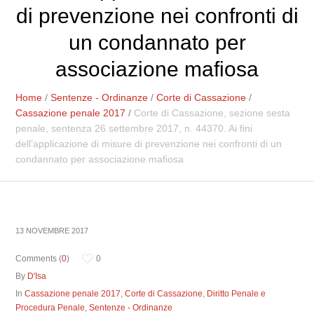
di prevenzione nei confronti di
un condannato per
associazione mafiosa
Home
/
Sentenze - Ordinanze
/
Corte di Cassazione
/
Cassazione penale 2017
/
Corte di Cassazione, sezione sesta
penale, sentenza 26 settembre 2017, n. 44370. Ai fini
dell’applicazione di misure di prevenzione nei confronti di un
condannato per associazione mafiosa
13 NOVEMBRE 2017
Comments (
0
)
0
By
D'Isa
In
Cassazione penale 2017
,
Corte di Cassazione
,
Diritto Penale e
Procedura Penale
,
Sentenze - Ordinanze