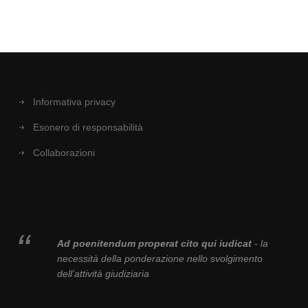
Informativa privacy
Esonero di responsabilità
Collaborazioni
Ad poenitendum properat cito qui iudicat
- la
necessità della ponderazione nello svolgimento
dell'attività giudiziaria