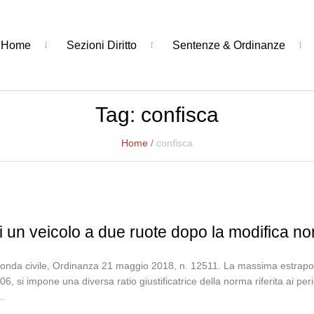
Home
Sezioni Diritto
Sentenze & Ordinanze
Tag:
confisca
Home
/
confisca
di un veicolo a due ruote dopo la modifica n
onda civile, Ordinanza 21 maggio 2018, n. 12511. La massima estrapolat
, si impone una diversa ratio giustificatrice della norma riferita ai peric
.