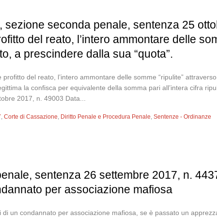
 sezione seconda penale, sentenza 25 ottobr
fitto del reato, l’intero ammontare delle som
to, a prescindere dalla sua “quota”.
e profitto del reato, l’intero ammontare delle somme “ripulite” attravers
ittima la confisca per equivalente della somma pari all’intera cifra rip
tobre 2017, n. 49003 Data...
7
,
Corte di Cassazione
,
Diritto Penale e Procedura Penale
,
Sentenze - Ordinanze
nale, sentenza 26 settembre 2017, n. 44370.
ondannato per associazione mafiosa
onti di un condannato per associazione mafiosa, se è passato un apprez