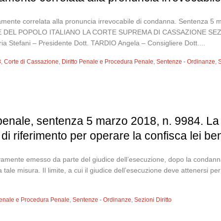
ttamente correlata alla pronuncia irrevocabile di condanna. Sentenza 
 DEL POPOLO ITALIANO LA CORTE SUPREMA DI CASSAZIONE SEZIONE
ia Stefani – Presidente Dott. TARDIO Angela – Consigliere Dott....
8
,
Corte di Cassazione
,
Diritto Penale e Procedura Penale
,
Sentenze - Ordinanze
,
S
penale, sentenza 5 marzo 2018, n. 9984. La 
di riferimento per operare la confisca lei be
tivamente emesso da parte del giudice dell’esecuzione, dopo la condanna
ale misura. Il limite, a cui il giudice dell’esecuzione deve attenersi per
 Penale e Procedura Penale
,
Sentenze - Ordinanze
,
Sezioni Diritto