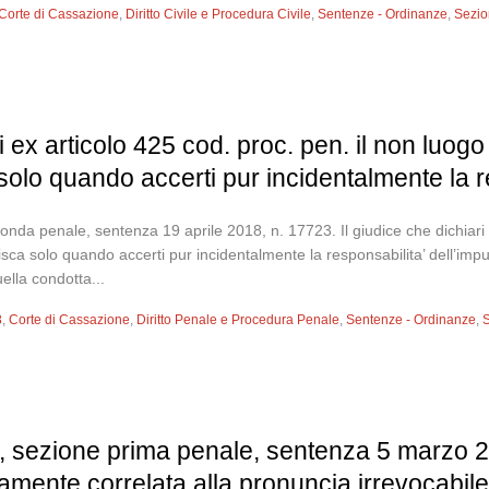
Corte di Cassazione
,
Diritto Civile e Procedura Civile
,
Sentenze - Ordinanze
,
Sezion
ri ex articolo 425 cod. proc. pen. il non luo
solo quando accerti pur incidentalmente la r
nda penale, sentenza 19 aprile 2018, n. 17723. Il giudice che dichiari 
isca solo quando accerti pur incidentalmente la responsabilita’ dell’imp
ella condotta...
8
,
Corte di Cassazione
,
Diritto Penale e Procedura Penale
,
Sentenze - Ordinanze
,
S
, sezione prima penale, sentenza 5 marzo 2
ttamente correlata alla pronuncia irrevocabil