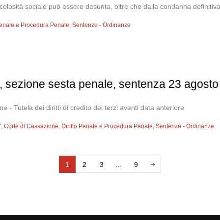
colosità sociale può essere desunta, oltre che dalla condanna definitiva pe
 Penale e Procedura Penale
,
Sentenze - Ordinanze
, sezione sesta penale, sentenza 23 agosto
 - Tutela dei diritti di credito dei terzi aventi data anteriore
7
,
Corte di Cassazione
,
Diritto Penale e Procedura Penale
,
Sentenze - Ordinanze
1
2
3
…
9