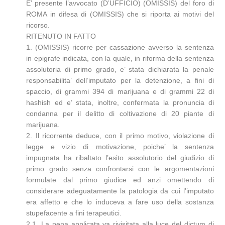
E’ presente l’avvocato (D’UFFICIO) (OMISSIS) del foro di
ROMA in difesa di (OMISSIS) che si riporta ai motivi del
ricorso.
RITENUTO IN FATTO
1. (OMISSIS) ricorre per cassazione avverso la sentenza
in epigrafe indicata, con la quale, in riforma della sentenza
assolutoria di primo grado, e’ stata dichiarata la penale
responsabilita’ dell’imputato per la detenzione, a fini di
spaccio, di grammi 394 di marijuana e di grammi 22 di
hashish ed e’ stata, inoltre, confermata la pronuncia di
condanna per il delitto di coltivazione di 20 piante di
marijuana.
2. Il ricorrente deduce, con il primo motivo, violazione di
legge e vizio di motivazione, poiche’ la sentenza
impugnata ha ribaltato l’esito assolutorio del giudizio di
primo grado senza confrontarsi con le argomentazioni
formulate dal primo giudice ed anzi omettendo di
considerare adeguatamente la patologia da cui l’imputato
era affetto e che lo induceva a fare uso della sostanza
stupefacente a fini terapeutici.
2.1. La pena applicata va rivisitata alla luce del dictum di