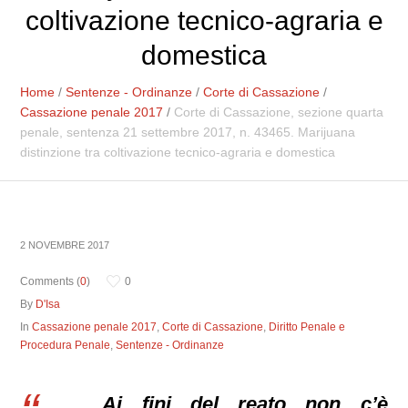
coltivazione tecnico-agraria e
domestica
Home
/
Sentenze - Ordinanze
/
Corte di Cassazione
/
Cassazione penale 2017
/
Corte di Cassazione, sezione quarta
penale, sentenza 21 settembre 2017, n. 43465. Marijuana
distinzione tra coltivazione tecnico-agraria e domestica
2 NOVEMBRE 2017
Comments (
0
)
0
By
D'Isa
In
Cassazione penale 2017
,
Corte di Cassazione
,
Diritto Penale e
Procedura Penale
,
Sentenze - Ordinanze
Ai fini del reato non c’è