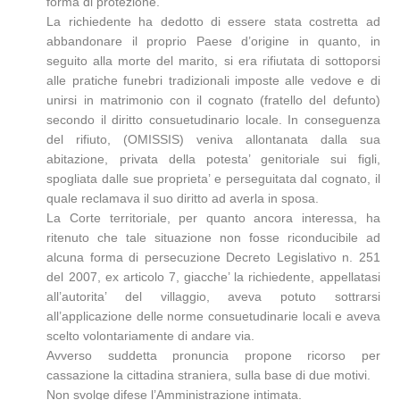
forma di protezione.
La richiedente ha dedotto di essere stata costretta ad
abbandonare il proprio Paese d’origine in quanto, in
seguito alla morte del marito, si era rifiutata di sottoporsi
alle pratiche funebri tradizionali imposte alle vedove e di
unirsi in matrimonio con il cognato (fratello del defunto)
secondo il diritto consuetudinario locale. In conseguenza
del rifiuto, (OMISSIS) veniva allontanata dalla sua
abitazione, privata della potesta’ genitoriale sui figli,
spogliata dalle sue proprieta’ e perseguitata dal cognato, il
quale reclamava il suo diritto ad averla in sposa.
La Corte territoriale, per quanto ancora interessa, ha
ritenuto che tale situazione non fosse riconducibile ad
alcuna forma di persecuzione Decreto Legislativo n. 251
del 2007, ex articolo 7, giacche’ la richiedente, appellatasi
all’autorita’ del villaggio, aveva potuto sottrarsi
all’applicazione delle norme consuetudinarie locali e aveva
scelto volontariamente di andare via.
Avverso suddetta pronuncia propone ricorso per
cassazione la cittadina straniera, sulla base di due motivi.
Non svolge difese l’Amministrazione intimata.