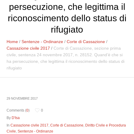
persecuzione, che legittima il
riconoscimento dello status di
rifugiato
Home
/
Sentenze - Ordinanze
/
Corte di Cassazione
/
Cassazione civile 2017
/
Corte di Cassazione, sezione prima
civile, sentenza 24 novembre 2017, n. 28152. Quand’è che si
ha persecuzione, che legittima il riconoscimento dello status di
rifugiato
29 NOVEMBRE 2017
Comments (
0
)
0
By
D'Isa
In
Cassazione civile 2017
,
Corte di Cassazione
,
Diritto Civile e Procedura
Civile
,
Sentenze - Ordinanze