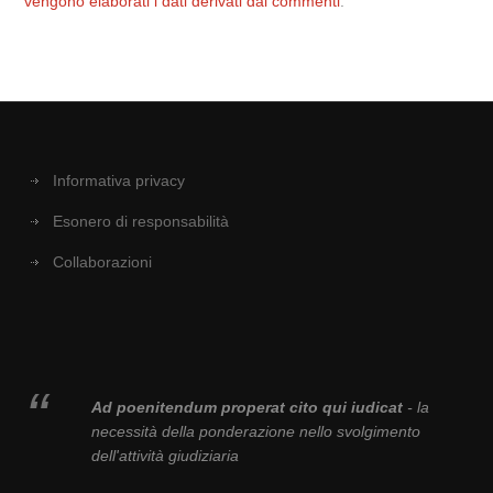
vengono elaborati i dati derivati dai commenti
.
Informativa privacy
Esonero di responsabilità
Collaborazioni
Ad poenitendum properat cito qui iudicat
- la
necessità della ponderazione nello svolgimento
dell'attività giudiziaria