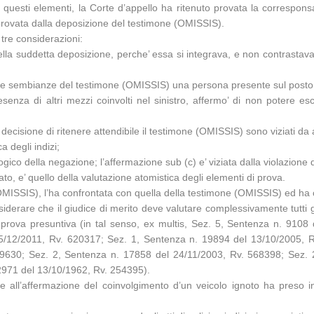
 questi elementi, la Corte d’appello ha ritenuto provata la correspons
 provata dalla deposizione del testimone (OMISSIS).
 tre considerazioni:
 della suddetta deposizione, perche’ essa si integrava, e non contrasta
e sembianze del testimone (OMISSIS) una persona presente sul posto, n
nza di altri mezzi coinvolti nel sinistro, affermo’ di non potere esc
decisione di ritenere attendibile il testimone (OMISSIS) sono viziati da alt
a degli indizi;
logico della negazione; l’affermazione sub (c) e’ viziata dalla violazione
o, e’ quello della valutazione atomistica degli elementi di prova.
OMISSIS), l’ha confrontata con quella della testimone (OMISSIS) ed ha
siderare che il giudice di merito deve valutare complessivamente tutti g
a prova presuntiva (in tal senso, ex multis, Sez. 5, Sentenza n. 910
5/12/2011, Rv. 620317; Sez. 1, Sentenza n. 19894 del 13/10/2005, R
9630; Sez. 2, Sentenza n. 17858 del 24/11/2003, Rv. 568398; Sez. 2
2971 del 13/10/1962, Rv. 254395).
re all’affermazione del coinvolgimento d’un veicolo ignoto ha preso 