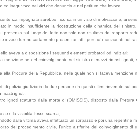
ro ed inequivoco nei vizi che denuncia e nel petitum che invoca.
 sentenza impugnata sarebbe incorsa in un vizio di motivazione, ai sensi d
o in modo insufficiente la ricostruzione della dinamica del sinistro.
i presenza sul luogo del fatto non solo non risultava dal rapporto redat
che invece furono certamente presenti ai fatti, perche’ menzionati nel ra
llo aveva a disposizione i seguenti elementi probatori od indiziari:
eva menzione ne’ del coinvolgimento nel sinistro di mezzi rimasti ignoti
a alla Procura della Repubblica, nella quale non si faceva menzione ne’
agenti di polizia giudiziaria da due persone da questi ultimi rinvenute s
imasti ignoti;
tro ignoti scaturito dalla morte di (OMISSIS), disposto dalla Pretur
se e la visibilita’ fosse scarsa;
 condotto dalla vittima aveva effettuato un sorpasso e poi una repentina 
so del procedimento civile, l’unico a riferire del coinvolgimento di un