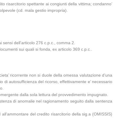
o risarcitorio spettante ai congiunti della vittima; condanno’
olpevole (cd. mala gestio impropria).
i sensi dell’articolo 276 c.p.c., comma 2.
ocumenti sui quali si fonda, ex articolo 369 c.p.c..
ocieta’ ricorrente non si duole della omessa valutazione d’una
ipio di autosufficienza del ricorso, effettivamente e’ necessario
lo.
si emergente dalla sola lettura del provvedimento impugnato.
sistenza di anomalie nel ragionamento seguito dalla sentenza
 all’ammontare del credito risarcitorio della sig.a (OMISSIS)