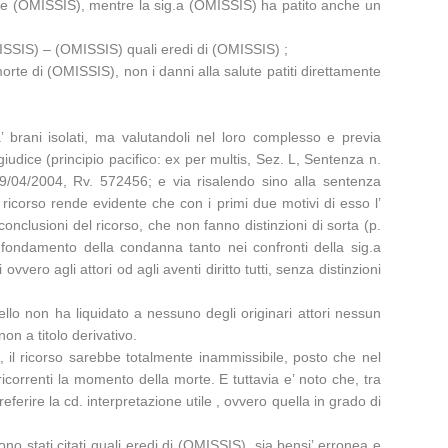
dre (OMISSIS), mentre la sig.a (OMISSIS) ha patito anche un
OMISSIS) – (OMISSIS) quali eredi di (OMISSIS) ;
morte di (OMISSIS), non i danni alla salute patiti direttamente
a’ brani isolati, ma valutandoli nel loro complesso e previa
iudice (principio pacifico: ex per multis, Sez. L, Sentenza n.
/04/2004, Rv. 572456; e via risalendo sino alla sentenza
ricorso rende evidente che con i primi due motivi di esso l’
conclusioni del ricorso, che non fanno distinzioni di sorta (p.
a fondamento della condanna tanto nei confronti della sig.a
ero agli attori od agli aventi diritto tutti, senza distinzioni
ello non ha liquidato a nessuno degli originari attori nessun
non a titolo derivativo.
, il ricorso sarebbe totalmente inammissibile, posto che nel
ricorrenti la momento della morte. E tuttavia e’ noto che, tra
ferire la cd. interpretazione utile , ovvero quella in grado di
o stati citati quali eredi di (OMISSIS), sia bensi’ erronea e