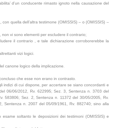
abilita’ d’un conducente rimasto ignoto nella causazione del
va, con quella dell’altra testimone (OMISSIS) – o (OMISSIS) –
on vi sono elementi per escludere il contrario;
ludere il contrario , e tale dichiarazione corroborerebbe la
rettanti vizi logici.
 del canone logico della implicazione.
 concluso che esse non erano in contrasto.
li indizi di cui dispone, per accertare se siano concordanti e
8 del 06/06/2012, Rv. 622995; Sez. 3, Sentenza n. 3703 del
v. 583806; Sez. 2, Sentenza n. 11372 del 30/05/2005, Rv.
, Sentenza n. 2007 del 05/09/1961, Rv. 882740; sino alla
in esame soltanto le deposizioni dei testimoni (OMISSIS) e