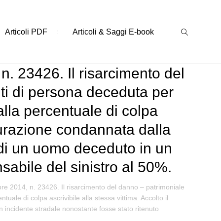
Articoli PDF
Articoli & Saggi E-book
. 23426. Il risarcimento del
nti di persona deceduta per
alla percentuale di colpa
icurazione condannata dalla
i di un uomo deceduto in un
sabile del sinistro al 50%.
re 2014, n. 23426. Il risarcimento del danno – patrimoniale
uale di colpa ascrivibile alla stessa vittima. Accolto il
n incidente stradale nonostante fosse stato ritenuto