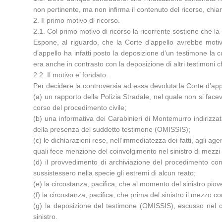
non pertinente, ma non infirma il contenuto del ricorso, chia
2. Il primo motivo di ricorso.
2.1. Col primo motivo di ricorso la ricorrente sostiene che la
Espone, al riguardo, che la Corte d’appello avrebbe motivat
d’appello ha infatti posto la deposizione d’un testimone la cu
era anche in contrasto con la deposizione di altri testimoni 
2.2. Il motivo e’ fondato.
Per decidere la controversia ad essa devoluta la Corte d’appe
(a) un rapporto della Polizia Stradale, nel quale non si fac
corso del procedimento civile;
(b) una informativa dei Carabinieri di Montemurro indirizzat
della presenza del suddetto testimone (OMISSIS);
(c) le dichiarazioni rese, nell’immediatezza dei fatti, agli 
quali fece menzione del coinvolgimento nel sinistro di mezzi r
(d) il provvedimento di archiviazione del procedimento con
sussistessero nella specie gli estremi di alcun reato;
(e) la circostanza, pacifica, che al momento del sinistro pioves
(f) la circostanza, pacifica, che prima del sinistro il mezzo
(g) la deposizione del testimone (OMISSIS), escusso nel cor
sinistro.