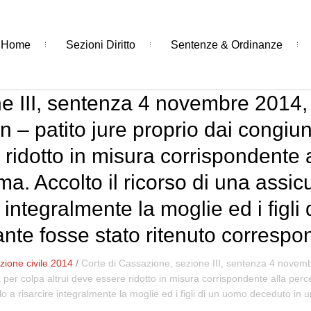
Home
Sezioni Diritto
Sentenze & Ordinanze
e III, sentenza 4 novembre 2014, n
 – patito jure proprio dai congiu
 ridotto in misura corrispondente 
ttima. Accolto il ricorso di una ass
e integralmente la moglie ed i figl
nte fosse stato ritenuto correspon
ione civile 2014
/
Corte di Cassazione, sezione III, sentenza 4 novemb
per colpa altrui deve essere ridotto in misura corrispondente alla percent
 a risarcire integralmente la moglie ed i figli di un uomo deceduto in u