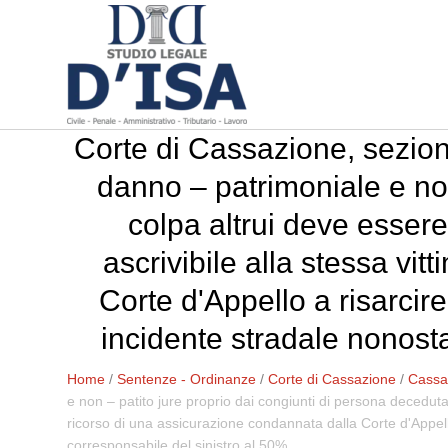
Corte di Cassazione, sezion
danno – patrimoniale e non
colpa altrui deve essere
ascrivibile alla stessa vi
Corte d'Appello a risarcir
incidente stradale nonosta
Home
/
Sentenze - Ordinanze
/
Corte di Cassazione
/
Cassaz
e non – patito jure proprio dai congiunti di persona deceduta 
ricorso di una assicurazione condannata dalla Corte d'Appello
corresponsabile del sinistro al 50%.