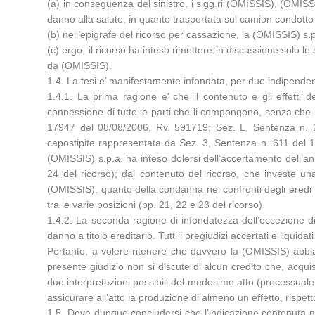
(a) in conseguenza del sinistro, i sigg.ri (OMISSIS), (OMI
danno alla salute, in quanto trasportata sul camion condotto
(b) nell’epigrafe del ricorso per cassazione, la (OMISSIS) s.
(c) ergo, il ricorso ha inteso rimettere in discussione solo l
da (OMISSIS).
1.4. La tesi e’ manifestamente infondata, per due indipendent
1.4.1. La prima ragione e’ che il contenuto e gli effetti d
connessione di tutte le parti che li compongono, senza che le
17947 del 08/08/2006, Rv. 591719; Sez. L, Sentenza n. 2
capostipite rappresentata da Sez. 3, Sentenza n. 611 del 10
(OMISSIS) s.p.a. ha inteso dolersi dell’accertamento dell’an d
24 del ricorso); dal contenuto del ricorso, che investe un
(OMISSIS), quanto della condanna nei confronti degli eredi (OM
tra le varie posizioni (pp. 21, 22 e 23 del ricorso).
1.4.2. La seconda ragione di infondatezza dell’eccezione di 
danno a titolo ereditario. Tutti i pregiudizi accertati e liquida
Pertanto, a volere ritenere che davvero la (OMISSIS) abbia 
presente giudizio non si discute di alcun credito che, acquis
due interpretazioni possibili del medesimo atto (processuale o
assicurare all’atto la produzione di almeno un effetto, rispetto
1.5. Deve dunque concludersi che l’indicazione contenuta nel