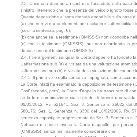
2.3. Chiamata dunque a ricostruire l’accaduto sulla base di
sinistro, ritenendo che la presenza del veicolo ignoto fosse
Questa deposizione e’ stata ritenuta attendibile sulla base di
(a) che non vi erano elementi per escludere l’attendibilita’
(cosi’ la sentenza, pag. 6);
(b) che anche se la testimone (OMISSIS) non riconobbe nell
(c) che la testimone (OMISSIS), pur non ricordando la prese
deposizione del testimone (OMISSIS).
2.4. I tre argomenti sui quali la Corte d’appello ha fondato la 
L’affermazione sub (a) e’ viziata da una valutazione atomistic
l’affermazione sub (b) e’ viziata dalla violazione del canone 
2.4.1. Il primo vizio della sentenza impugnata, come accennat
La Corte infatti ha esaminato la deposizione de testimone (
Cosi’ facendo, pero’, la Corte d’appello ha trascurato di con
se la loro combinazione sia in grado di fornire una valid
09/03/2012, Rv. 621641; Sez. 3, Sentenza n. 26022 del 0
580176; Sez. 1, Sentenza n. 3390 del 18/02/2005, Rv. 57
sentenza capostipite rappresentata da Sez. 3, Sentenza n. 
Nel caso di specie invece la Corte d’appello, per perveni
(OMISSIS), senza minimamente considerare che: