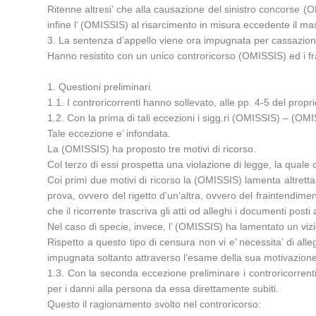
Ritenne altresi’ che alla causazione del sinistro concorse (O
infine l’ (OMISSIS) al risarcimento in misura eccedente il ma
3. La sentenza d’appello viene ora impugnata per cassazione 
Hanno resistito con un unico controricorso (OMISSIS) ed i fr
1. Questioni preliminari.
1.1. I controricorrenti hanno sollevato, alle pp. 4-5 del pro
1.2. Con la prima di tali eccezioni i sigg.ri (OMISSIS) – (OMI
Tale eccezione e’ infondata.
La (OMISSIS) ha proposto tre motivi di ricorso.
Col terzo di essi prospetta una violazione di legge, la qual
Coi primi due motivi di ricorso la (OMISSIS) lamenta altretta
prova, ovvero del rigetto d’un’altra, ovvero del fraintendimento
che il ricorrente trascriva gli atti od alleghi i documenti post
Nel caso di specie, invece, l’ (OMISSIS) ha lamentato un vizi
Rispetto a questo tipo di censura non vi e’ necessita’ di a
impugnata soltanto attraverso l’esame della sua motivazione
1.3. Con la seconda eccezione preliminare i controricorrenti
per i danni alla persona da essa direttamente subiti.
Questo il ragionamento svolto nel controricorso: