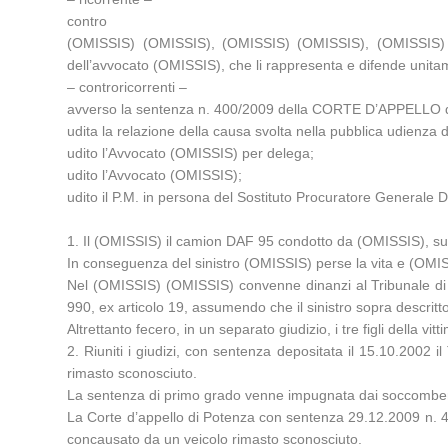
contro
(OMISSIS) (OMISSIS), (OMISSIS) (OMISSIS), (OMISSIS) (OM
dell’avvocato (OMISSIS), che li rappresenta e difende unita
– controricorrenti –
avverso la sentenza n. 400/2009 della CORTE D’APPELLO d
udita la relazione della causa svolta nella pubblica udien
udito l’Avvocato (OMISSIS) per delega;
udito l’Avvocato (OMISSIS);
udito il P.M. in persona del Sostituto Procuratore Generale 
1. Il (OMISSIS) il camion DAF 95 condotto da (OMISSIS), sul 
In conseguenza del sinistro (OMISSIS) perse la vita e (OMIS
Nel (OMISSIS) (OMISSIS) convenne dinanzi al Tribunale di 
990, ex articolo 19, assumendo che il sinistro sopra descri
Altrettanto fecero, in un separato giudizio, i tre figli della
2. Riuniti i giudizi, con sentenza depositata il 15.10.2002 i
rimasto sconosciuto.
La sentenza di primo grado venne impugnata dai soccomben
La Corte d’appello di Potenza con sentenza 29.12.2009 n. 400
concausato da un veicolo rimasto sconosciuto.