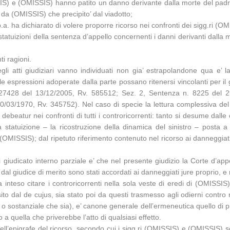
SSIS) e (OMISSIS) hanno patito un danno derivante dalla morte del pa
 da (OMISSIS) che precipito’ dal viadotto;
p.a. ha dichiarato di volere proporre ricorso nei confronti dei sigg.ri (
e statuizioni della sentenza d’appello concernenti i danni derivanti dalla 
i ragioni.
egli atti giudiziari vanno individuati non gia’ estrapolandone qua e’ l
 espressioni adoperate dalla parte possano ritenersi vincolanti per il g
7428 del 13/12/2005, Rv. 585512; Sez. 2, Sentenza n. 8225 del 29
/03/1970, Rv. 345752). Nel caso di specie la lettura complessiva del 
ebeatur nei confronti di tutti i controricorrenti: tanto si desume dalle 
a statuizione – la ricostruzione della dinamica del sinistro – posta 
ISSIS); dal ripetuto riferimento contenuto nel ricorso ai danneggiati ovv
giudicato interno parziale e’ che nel presente giudizio la Corte d’app
ti dal giudice di merito sono stati accordati ai danneggiati jure proprio, e 
inteso citare i controricorrenti nella sola veste di eredi di (OMISSIS)
ito dal de cujus, sia stato poi da questi trasmesso agli odierni contro 
 sostanziale che sia), e’ canone generale dell’ermeneutica quello di pre
 a quella che priverebbe l’atto di qualsiasi effetto.
l’epigrafe del ricorso, secondo cui i sigg.ri (OMISSIS) e (OMISSIS) son