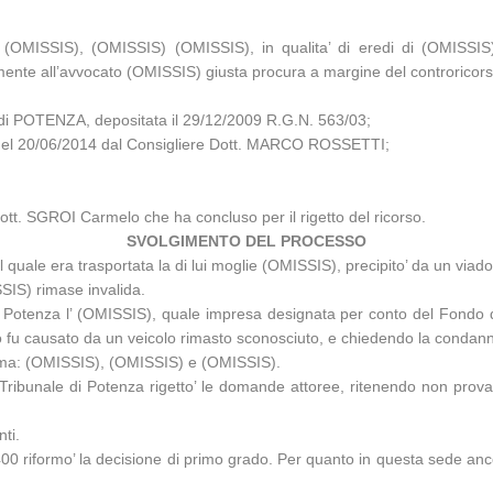
ISSIS), (OMISSIS) (OMISSIS), in qualita’ di eredi di (OMISSIS), 
mente all’avvocato (OMISSIS) giusta procura a margine del controricors
i POTENZA, depositata il 29/12/2009 R.G.N. 563/03;
za del 20/06/2014 dal Consigliere Dott. MARCO ROSSETTI;
Dott. SGROI Carmelo che ha concluso per il rigetto del ricorso.
SVOLGIMENTO DEL PROCESSO
quale era trasportata la di lui moglie (OMISSIS), precipito’ da un viado
SIS) rimase invalida.
Potenza l’ (OMISSIS), quale impresa designata per conto del Fondo d
tto fu causato da un veicolo rimasto sconosciuto, e chiedendo la condan
 vittima: (OMISSIS), (OMISSIS) e (OMISSIS).
l Tribunale di Potenza rigetto’ le domande attoree, ritenendo non prova
ti.
 riformo’ la decisione di primo grado. Per quanto in questa sede ancora 