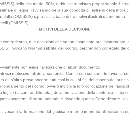
MISSIS) nella misura del 50%, e ridusse in misura proporzionale il credit
ssimale di legge, ravvisando nella sua condotta gli estremi della mora c
dalla (OMISSIS) s.p.a., sulla base di tre motivi illustrati da memoria.
atelli (OMISSIS).
MOTIVI DELLA DECISIONE
prio controricorso, due eccezioni che vanno esaminate preliminarmente, a
SSIS) invocano l’inammissibilita’ del ricorso, perche’ non corredato dei d
e ovviamente non esige l’allegazione di alcun documento.
nti vizi motivazionali della sentenza. Con le sue censure, tuttavia, la s
 d’un’altra prova ancora: tutti casi in cui, ai fini del rispetto del princ
i a fondamento del ricorso, ovvero indichi la loro collocazione nel fascico
o logico (la contraddittorieta’) della motivazione della sentenza, in te
llegare documenti di sorta, potendo e dovendo questa Corte rilevare l’e
.
 invocano la formazione del giudicato interno in merito all’esistenza ed