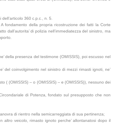
ell’articolo 360 c.p.c., n. 5.
 A fondamento della propria ricostruzione dei fatti la Corte
to dall’autorita’ di polizia nell’immediatezza del sinistro, ma
pporto.
, ne’ della presenza del testimone (OMISSIS), poi escusso nel
 del coinvolgimento nel sinistro di mezzi rimasti ignoti, ne’
ul posto ( (OMISSIS) – o (OMISSIS) – e (OMISSIS)), nessuno dei
a Circondariale di Potenza, fondato sul presupposto che non
manovra di rientro nella semicarreggiata di sua pertinenza;
 altro veicolo, rimasto ignoto perche’ allontanatosi dopo il