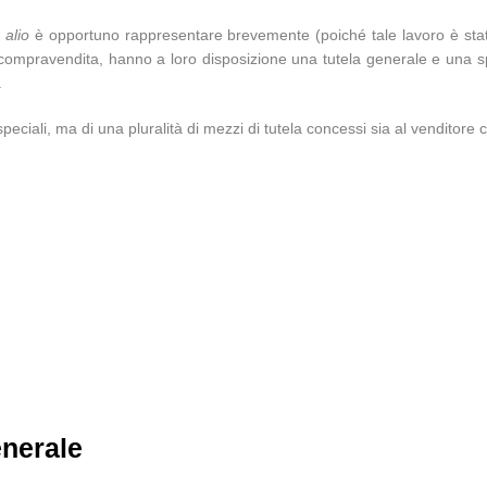
 alio
è opportuno rappresentare brevemente (poiché tale lavoro è stat
i compravendita, hanno a loro disposizione una tutela generale e una spe
.
eciali, ma di una pluralità di mezzi di tutela concessi sia al venditore
enerale