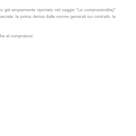
o già ampiamente riportato nel saggio “
La compravendita
)”
ciale: la prima deriva dalle norme generali sui contratti, la
 che al compratore.