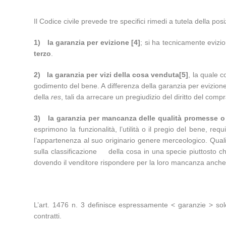
Il Codice civile prevede tre specifici rimedi a tutela della po
1)
la garanzia per evizione
[4]
; si ha tecnicamente evizio
terzo
.
2)
la garanzia per vizi della cosa venduta
[5]
, la quale 
godimento del bene. A differenza della garanzia per evizione, 
della
res
, tali da arrecare un pregiudizio del diritto del co
3)
la garanzia per mancanza delle qualità promesse o
esprimono la funzionalità, l’utilità o il pregio del bene, req
l’appartenenza al suo originario genere merceologico. Qualità 
sulla classificazione della cosa in una specie piuttosto che 
dovendo il venditore rispondere per la loro mancanza anche i
L’art. 1476 n. 3 definisce espressamente < garanzie > solo
contratti.