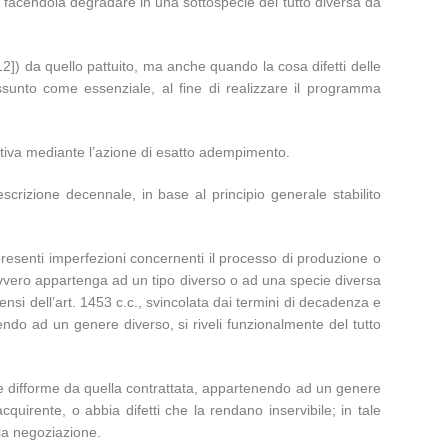
 facendola degradare in una sottospecie del tutto diversa da
 da quello pattuito, ma anche quando la cosa difetti delle
ssunto come essenziale, al fine di realizzare il programma
nativa mediante l’azione di esatto adempimento.
escrizione decennale, in base al principio generale stabilito
resenti imperfezioni concernenti il processo di produzione o
ovvero appartenga ad un tipo diverso o ad una specie diversa
nsi dell’art. 1453 c.c., svincolata dai termini di decadenza e
endo ad un genere diverso, si riveli funzionalmente del tutto
difforme da quella contrattata, appartenendo ad un genere
quirente, o abbia difetti che la rendano inservibile; in tale
lla negoziazione.