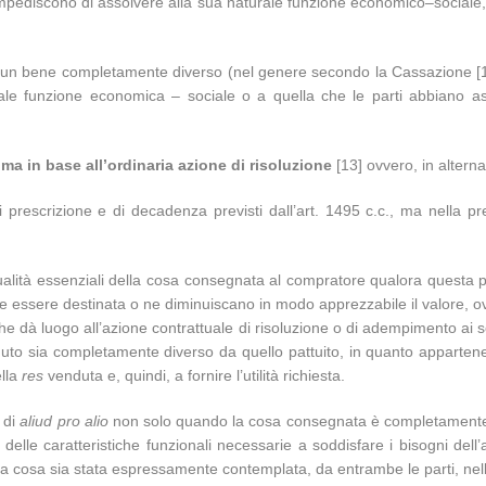
impediscono di assolvere alla sua naturale funzione economico–sociale,
 bene completamente diverso (nel genere secondo la Cassazione [12])
urale funzione economica – sociale o a quella che le parti abbiano a
e ma in base all’ordinaria azione di risoluzione
[13] ovvero, in alter
i prescrizione e di decadenza previsti dall’art. 1495 c.c., ma nella pr
qualità essenziali della cosa consegnata al compratore qualora questa p
be essere destinata o ne diminuiscano in modo apprezzabile il valore, 
e dà luogo all’azione contrattuale di risoluzione o di adempimento ai se
enduto sia completamente diverso da quello pattuito, in quanto apparten
ella
res
venduta e, quindi, a fornire l’utilità richiesta.
 di
aliud pro alio
non solo quando la cosa consegnata è completamente 
le caratteristiche funzionali necessarie a soddisfare i bisogni dell’ac
ella cosa sia stata espressamente contemplata, da entrambe le parti, ne