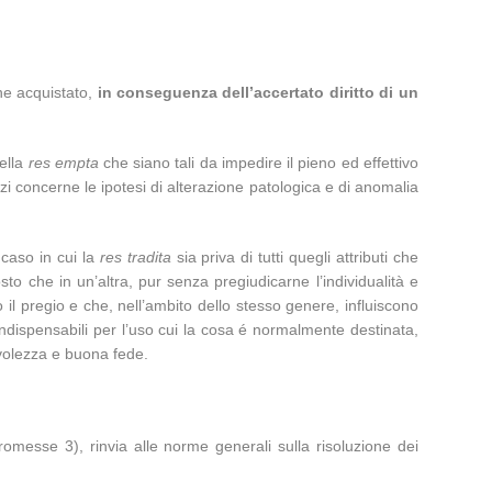
ene acquistato,
in conseguenza dell’accertato diritto di un
della
res empta
che siano tali da impedire il pieno ed effettivo
izi concerne le ipotesi di alterazione patologica e di anomalia
 caso in cui la
res tradita
sia priva di tutti quegli attributi che
osto che in un’altra, pur senza pregiudicarne l’individualità e
o il pregio e che, nell’ambito dello stesso genere, influiscono
 indispensabili per l’uso cui la cosa é normalmente destinata,
evolezza e buona fede.
omesse 3), rinvia alle norme generali sulla risoluzione dei