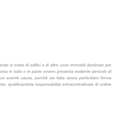
ndo si tratta di edifici o di altre cose immobili destinate per
vina in tutto o in parte ovvero presenta evidente pericolo di
ei suoi avente causa, purché sia fatta senza particolare forma
to, qualificandola responsabilità
ex
tracontrattuale di ordine