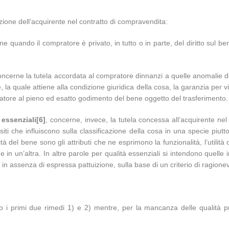
sizione dell’acquirente nel contratto di compravendita:
ne quando il compratore è privato, in tutto o in parte, del diritto sul b
concerne la tutela accordata al compratore dinnanzi a quelle anomalie 
la quale attiene alla condizione giuridica della cosa, la garanzia per v
mpratore al pieno ed esatto godimento del bene oggetto del trasferimento.
 essenziali
[6]
, concerne, invece, la tutela concessa all’acquirente nel
uisiti che influiscono sulla classificazione della cosa in una specie piutt
del bene sono gli attributi che ne esprimono la funzionalità, l’utilità 
in un’altra. In altre parole per qualità essenziali si intendono quelle
n assenza di espressa pattuizione, sulla base di un criterio di ragion
 i primi due rimedi 1) e 2) mentre, per la mancanza delle qualità pr