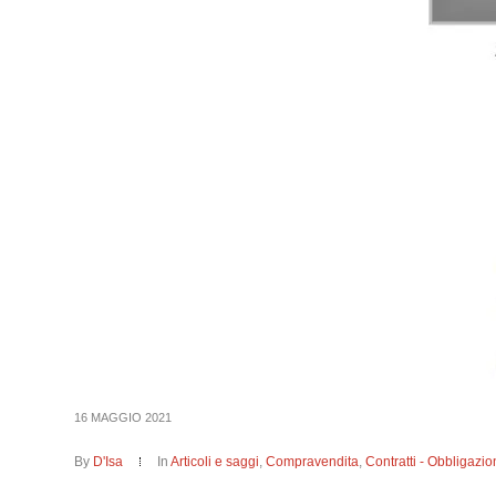
16 MAGGIO 2021
By
D'Isa
In
Articoli e saggi
,
Compravendita
,
Contratti - Obbligazio