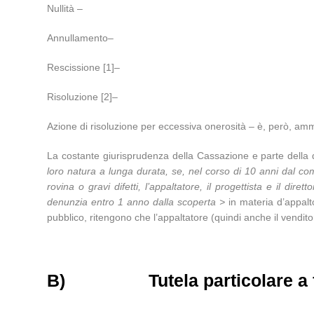
Nullità –
Annullamento–
Rescissione [1]–
Risoluzione [2]–
Azione di risoluzione per eccessiva onerosità – è, però, ammissi
La costante giurisprudenza della Cassazione e parte della do
loro natura a lunga durata, se, nel corso di 10 anni dal com
rovina o gravi difetti, l’appaltatore, il progettista e il di
denunzia entro 1 anno dalla scoperta >
in materia d’appalt
pubblico, ritengono che l’appaltatore (quindi anche il vend
B)
Tutela particolare 