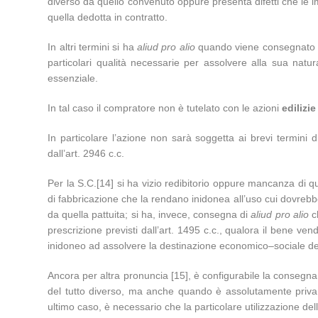
diverso da quello convenuto oppure presenta difetti che le 
quella dedotta in contratto.
In altri termini si ha
aliud pro alio
quando viene consegnato un
particolari qualità necessarie per assolvere alla sua nat
essenziale.
In tal caso il compratore non è tutelato con le azioni
edilizi
In particolare l’azione non sarà soggetta ai brevi termini d
dall’art. 2946 c.c.
Per la S.C.[14] si ha vizio redibitorio oppure mancanza di 
di fabbricazione che la rendano inidonea all’uso cui dovreb
da quella pattuita; si ha, invece, consegna di
aliud pro alio
ch
prescrizione previsti dall’art. 1495 c.c., qualora il bene v
inidoneo ad assolvere la destinazione economico–sociale d
Ancora per altra pronuncia [15], è configurabile la consegna
del tutto diverso, ma anche quando è assolutamente priva del
ultimo caso, è necessario che la particolare utilizzazione d