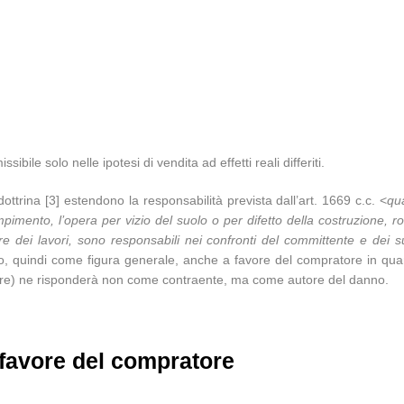
bile solo nelle ipotesi di vendita ad effetti reali differiti.
ttrina [3] estendono la responsabilità prevista dall’art. 1669 c.c. <
qua
pimento, l’opera per vizio del suolo o per difetto della costruzione, ro
rettore dei lavori, sono responsabili nei confronti del committente e d
o, quindi come figura generale, anche a favore del compratore in quan
itore) ne risponderà non come contraente, ma come autore del danno.
a favore del compratore