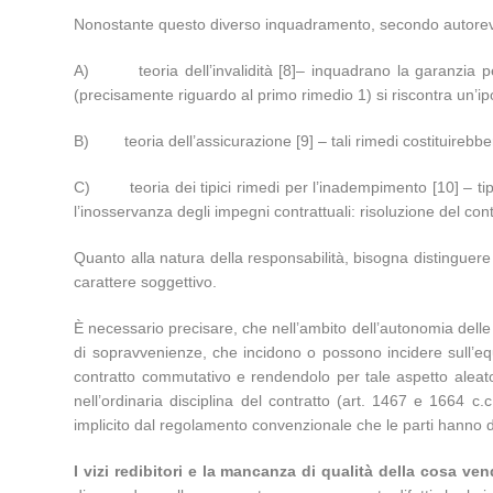
Nonostante questo diverso inquadramento, secondo autorevole
A) teoria dell’invalidità [8]– inquadrano la garanzia per m
(precisamente riguardo al primo rimedio 1) si riscontra un’ipo
B) teoria dell’assicurazione [9] – tali rimedi costituirebbe
C) teoria dei tipici rimedi per l’inadempimento [10] – tipici
l’inosservanza degli impegni contrattuali: risoluzione del co
Quanto alla natura della responsabilità, bisogna distinguere
carattere soggettivo.
È necessario precisare, che nell’ambito dell’autonomia delle 
di sopravvenienze, che incidono o possono incidere sull’equ
contratto commutativo e rendendolo per tale aspetto aleatorio
nell’ordinaria disciplina del contratto (art. 1467 e 1664 
implicito dal regolamento convenzionale che le parti hanno da
I vizi redibitori e la mancanza di qualità della cosa v