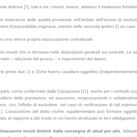
 dottrina [7], tutti e tre i rimedi, invece, abbiano il medesimo fonda
ancanza delle qualità promesse nell’ambito dell’azione di risoluzione 
tesi d’impossibilità originaria, mentre nella seconda ipotesi 2) un caso d
ro una vera e propria assicurazione contrattuale.
 rimedi che si ritrovano nelle disposizioni generali sui contratti. Le a
ntratto – riduzione del prezzo – o risarcimento del danno.
 le prime due 1) e 2)che hanno carattere oggettivo (indipendentemente 
parti, come confermato dalla Cassazione [11], anche per i contratti cosid
ilibrio delle prestazioni, ed assumere, reciprocamente o unilateralmen
, con l’effetto di escludere, nel caso di verificazione di tali sopravven
c.c.). L’assunzione del detto rischio supplementare può formare ogge
to al rapporto e dal modo in cui hanno strutturato le loro obbligazioni.
endutavanno tenuti distinti dalla consegna di
aliud pro alio
, fattis