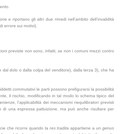
mento.
e riportano gli altri due rimedi nell’ambito dell’invalidità
i errore sui motivi).
zioni previste non sono, infatti, se non i comuni mezzi contro
dal dolo o dalla colpa del venditore), dalla terza 3), che ha
detti commutativi le parti possono prefigurarsi la possibilità
te, il rischio, modificando in tal modo lo schema tipico del
ienze, l’applicabilità dei meccanismi riequilibratori previsti
tto di una espressa pattuizione, ma può anche risultare per
pecie che ricorre quando la
res tradita
appartiene a un
genus