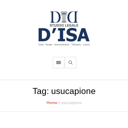
Tag:
usucapione
Home
/
usucapione