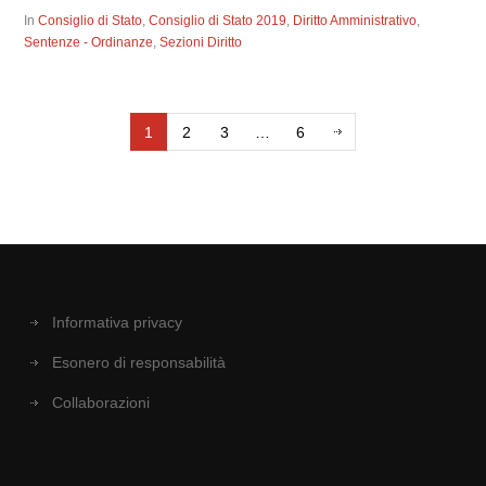
In
Consiglio di Stato
,
Consiglio di Stato 2019
,
Diritto Amministrativo
,
Sentenze - Ordinanze
,
Sezioni Diritto
1
2
3
…
6
Informativa privacy
Esonero di responsabilità
Collaborazioni