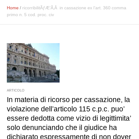
Home
/
ricorribilitÃƒÆ’Ã‚Â in cassazione ex l’art. 360 comma
primo n. 5 cod. proc. civ
ARTICOLO
In materia di ricorso per cassazione, la
violazione dell’articolo 115 c.p.c. puo’
essere dedotta come vizio di legittimita’
solo denunciando che il giudice ha
dichiarato espressamente di non dover