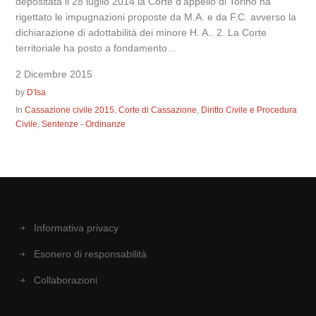
depositata il 28 luglio 2014 la Corte d’appello di Torino ha
rigettato le impugnazioni proposte da M.A. e da F.C. avverso la
dichiarazione di adottabilità dei minore H. A.. 2. La Corte
territoriale ha posto a fondamento...
2 Dicembre 2015
by
D'Isa
In
Cassazione civile 2015
,
Corte di Cassazione
,
Diritto Civile e Procedura
Civile
,
Sentenze - Ordinanze
Informativa privacy
Esonero di responsabilità
Collaborazioni