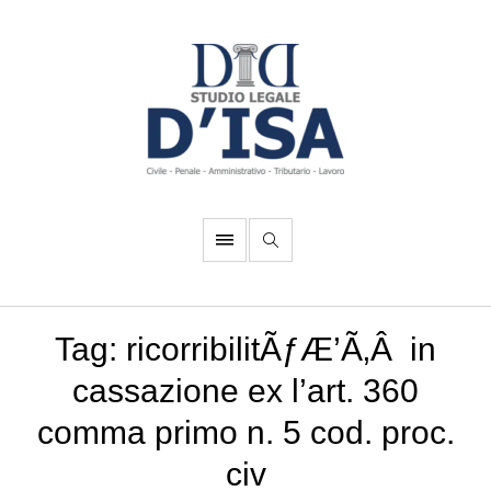
Tag:
ricorribilitÃƒÆ’Ã‚Â in
cassazione ex l’art. 360
comma primo n. 5 cod. proc.
civ