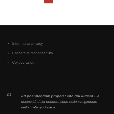
Informativa privacy
Esonero di responsabilità
Collaborazioni
Ad poenitendum properat cito qui iudicat
- la
necessità della ponderazione nello svolgimento
dell'attività giudiziaria