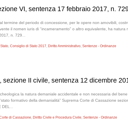
sezione VI, sentenza 17 febbraio 2017, n. 72
e, al termine del periodo di concessione, per le opere non amovibili, co
vente il nomen iuris di “incameramento” o altro equivalente, ha natura
017, n. 729...
 Stato
,
Consiglio di Stato 2017
,
Diritto Amministrativo
,
Sentenze - Ordinanze
 sezione II civile, sentenza 12 dicembre 20
rcheologica la natura demaniale accidentale e non necessaria del bene c
i “stato formativo della demanialità” Suprema Corte di Cassazione sezi
 DEL...
Corte di Cassazione
,
Diritto Civile e Procedura Civile
,
Sentenze - Ordinanze