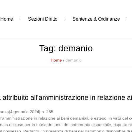
Home
Sezioni Diritto
Sentenze & Ordinanze
Tag:
demanio
Home
/
demanio
la attribuito all’amministrazione in relazione 
nanza|4 gennaio 2024| n. 255.
 all’amministrazione in relazione ai beni demaniali, è esteso, in virtù del 
esta escluso per la tutela dei beni del patrimonio disponibile, rispetto ai
el possesso. Pertanto, in presenza di beni del patrimonio disponibile di p