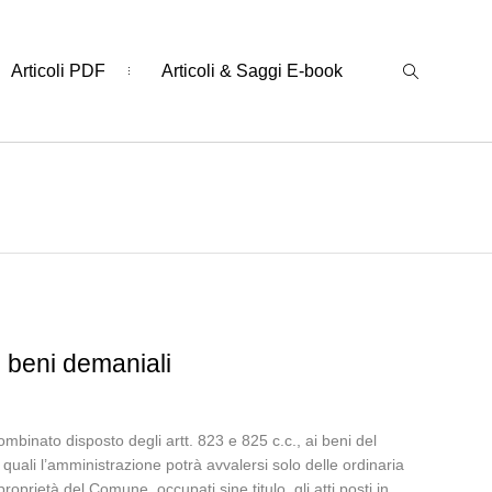
Articoli PDF
Articoli & Saggi E-book
ai beni demaniali
combinato disposto degli artt. 823 e 825 c.c., ai beni del
 quali l’amministrazione potrà avvalersi solo delle ordinaria
roprietà del Comune, occupati sine titulo, gli atti posti in