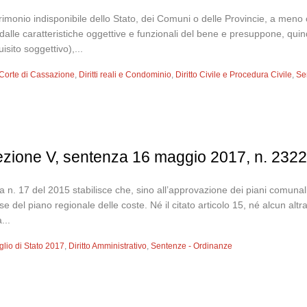
monio indisponibile dello Stato, dei Comuni o delle Provincie, a meno che 
dalle caratteristiche oggettive e funzionali del bene e presuppone, quindi
isito soggettivo),...
Corte di Cassazione
,
Diritti reali e Condominio
,
Diritto Civile e Procedura Civile
,
Se
sezione V, sentenza 16 maggio 2017, n. 232
lia n. 17 del 2015 stabilisce che, sino all’approvazione dei piani comuna
 del piano regionale delle coste. Né il citato articolo 15, né alcun altra 
...
glio di Stato 2017
,
Diritto Amministrativo
,
Sentenze - Ordinanze