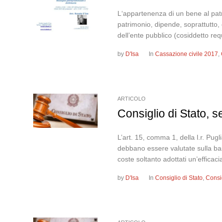
L‘appartenenza di un bene al patri
patrimonio, dipende, soprattutto, 
dell’ente pubblico (cosiddetto requ
by
D'Isa
In
Cassazione civile 2017
,
ARTICOLO
Consiglio di Stato, 
L’art. 15, comma 1, della l.r. Pug
debbano essere valutate sulla base
coste soltanto adottati un’efficacia
by
D'Isa
In
Consiglio di Stato
,
Consi