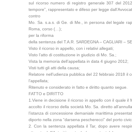
sul ricorso numero di registro generale 307 del 2012,
tempore”, rappresentato e difeso per legge dall’Avvocat
contro
Mo. Sa. s.a.s. di Ge. di Me., in persona del legale rap
Roma, corso (…);
per la riforma
della sentenza del T.A.R. SARDEGNA – CAGLIARI – SEZIO
Visto il ricorso in appello, con i relativi allegati;
Visto l’atto di costituzione in giudizio di Mo. Sa.;
Vista la memoria dell’appellata in data 4 giugno 2012;
Visti tutti gli atti della causa;
Relatore nell’udienza pubblica del 22 febbraio 2018 il con
l’appellata;
Ritenuto e considerato in fatto e diritto quanto segue.
FATTO e DIRITTO
1.Viene in decisione il ricorso in appello con il quale
accolto il ricorso della società Mo. Sa. diretto all’ann
l’istanza di concessione demaniale marittima presentata 
diporto nella zona “darsena pescherecci” del porto civic
2. Con la sentenza appellata il Tar, dopo avere respin