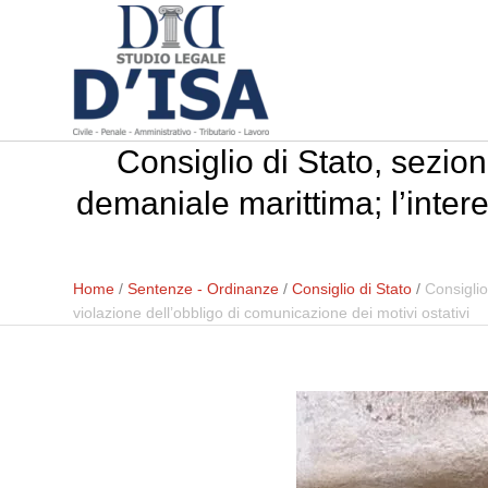
Consiglio di Stato, sezio
demaniale marittima; l’inter
Home
/
Sentenze - Ordinanze
/
Consiglio di Stato
/
Consiglio
violazione dell’obbligo di comunicazione dei motivi ostativi