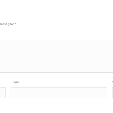
trassegnati
*
Email