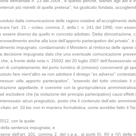
ione demaniale n. 23 del 2009”, e questo perché, stando agli atti e in
ntenuti più ristretti di quella pretesa”; ha giudicato fondata, accogliend
ceduto dalla comunicazione delle ragioni ostative all’accoglimento de
icare l’art. 21 – octies, comma 2, della l. n. 241 del 1990, non essen
o essere diverso da quello in concreto adottato. Detta dimostrazione,
te provvedimento anche alla luce dell’apporto partecipativo del privato”, 
vvedimento impugnato, condannando il Ministero al rimborso delle spese di
lla decisione impugnata dato che una eventuale comunicazione preventiv
o che, a fronte della nota n. 25502 del 20 luglio 2007 dell’Assessorato
ori di completamento del porto turistico di (omissis) concernenti gli spaz
otuto fare nient’altro se non adottare il diniego “ex adverso” contestat
nessun utile apporto partecipativo”, “essendo del tutto vincolato il 
trazione appellante, è coerente con la giurisprudenza amministrativa, di
“ad escludere che (la violazione del principio partecipativo) causi effet
ll’interessato alcun pregiudizio, posto che il contenuto dell’atto ammin
al citato art. 10 bis non in maniera formalistica, come avrebbe fatto il Tar
2012, con la quale:
i della sentenza impugnata; e
sensi dell’art. 101, comma 2, del c.p.a., ai punti II), III) e IV) del