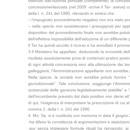
ottenuto dall’Autorità portuale (competente) la concess
concessionerilasciata (nel 2009 -scrive il Tar- aveva) co
della l. n. 241 del 1990, rilevando in sintesi che:
– l’impugnato provvedimento negativo non era stato pre
– nella specie non sussistevano i presupposti per appl
dispositivo del provvedimento finale non avrebbe potut
dell’effettiva impossibilità dell’adozione di un differen
Il Tar ha quindi accolto il ricorso e ha annullato il pro
3.Il Ministero ha appellato, deducendo la erroneità de
risultata assolutamente priva di contenuto pratico post
di ogni attività concessoria sino alla ultimazione dei lav
galleggianti, l’Amministrazione appellante non avrebbe p
Nella specie, la società non avrebbe potuto fornire “
giurisdizionale”. Tale conclusione, soggiunge l’Amminis
sostanziale delle garanzie legislativamente stabilite” e 
dell’incombente previsto dal dato positivo non derivi a
di qui, l’esigenza di interpretare la prescrizione di cui 
comma 2, della l. n. 241 del 1990.
4. Mo. Sa. si è costituita con memoria in data 4 giugno 
-ha difeso la correttezza di argomentazioni e statuizion
-pur senza impiegare formule rituali ha riproposto, ai 