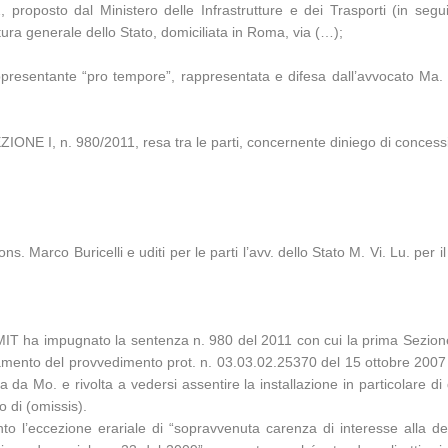
 proposto dal Ministero delle Infrastrutture e dei Trasporti (in seg
ura generale dello Stato, domiciliata in Roma, via (…);
presentante “pro tempore”, rappresentata e difesa dall’avvocato Ma. Ri.
NE I, n. 980/2011, resa tra le parti, concernente diniego di concess
s. Marco Buricelli e uditi per le parti l’avv. dello Stato M. Vi. Lu. per il
 il MIT ha impugnato la sentenza n. 980 del 2011 con cui la prima Sezi
ullamento del provvedimento prot. n. 03.03.02.25370 del 15 ottobre 2007
da Mo. e rivolta a vedersi assentire la installazione in particolare di 
o di (omissis).
to l’eccezione erariale di “sopravvenuta carenza di interesse alla dec