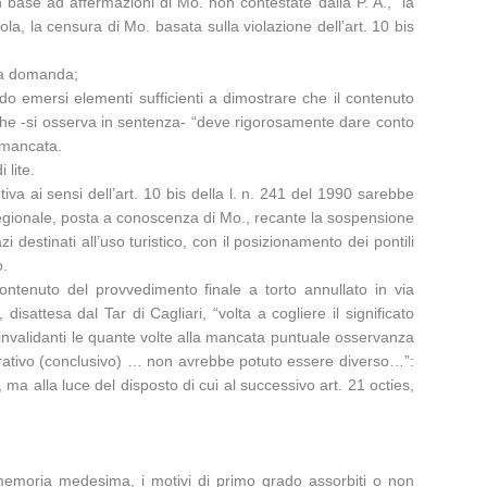
 base ad affermazioni di Mo. non contestate dalla P. A., “la
ola, la censura di Mo. basata sulla violazione dell’art. 10 bis
lla domanda;
do emersi elementi sufficienti a dimostrare che il contenuto
 che -si osserva in sentenza- “deve rigorosamente dare conto
è mancata.
 lite.
a ai sensi dell’art. 10 bis della l. n. 241 del 1990 sarebbe
 regionale, posta a conoscenza di Mo., recante la sospensione
i destinati all’uso turistico, con il posizionamento dei pontili
o.
contenuto del provvedimento finale a torto annullato in via
sattesa dal Tar di Cagliari, “volta a cogliere il significato
ti invalidanti le quante volte alla mancata puntuale osservanza
istrativo (conclusivo) … non avrebbe potuto essere diverso…”:
, ma alla luce del disposto di cui al successivo art. 21 octies,
la memoria medesima, i motivi di primo grado assorbiti o non