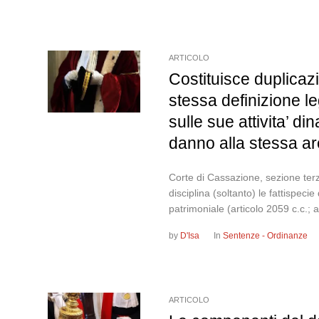
ARTICOLO
Costituisce duplicazi
stessa definizione l
sulle sue attivita’ d
danno alla stessa are
Corte di Cassazione, sezione terza
disciplina (soltanto) le fattispe
patrimoniale (articolo 2059 c.c.; ar
by
D'Isa
In
Sentenze - Ordinanze
ARTICOLO