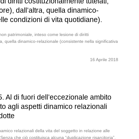
diritti costituzionalmente tutelati,
ore), dall’altra, quella dinamico-
le condizioni di vita quotidiane).
n patrimoniale, inteso come lesione di diritti
tra, quella dinamico-relazionale (consistente nella significativa
16 Aprile 2018
 Al di fuori dell’eccezionale ambito
o agli aspetti dinamico relazionali
dotte
amico relazionali della vita del soggetto in relazione alle
 Senza che ciò costituisca alcuna “duplicazione risarcitoria”.