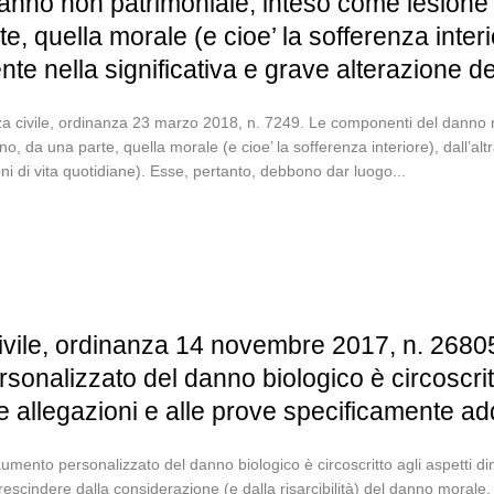
no non patrimoniale, inteso come lesione di 
e, quella morale (e cioe’ la sofferenza interi
nte nella significativa e grave alterazione del
a civile, ordinanza 23 marzo 2018, n. 7249. Le componenti del danno no
ano, da una parte, quella morale (e cioe’ la sofferenza interiore), dall’al
ni di vita quotidiane). Esse, pertanto, debbono dar luogo...
vile, ordinanza 14 novembre 2017, n. 26805.
sonalizzato del danno biologico è circoscritt
lle allegazioni e alle prove specificamente ad
aumento personalizzato del danno biologico è circoscritto agli aspetti din
rescindere dalla considerazione (e dalla risarcibilità) del danno morale.