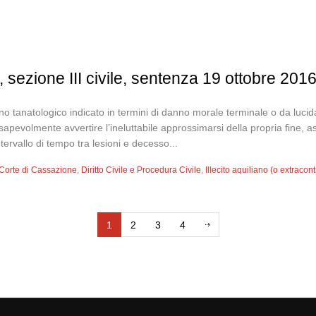
 sezione III civile, sentenza 19 ottobre 201
anno tanatologico indicato in termini di danno morale terminale o da lucida
pevolmente avvertire l’ineluttabile approssimarsi della propria fine, assu
tervallo di tempo tra lesioni e decesso...
Corte di Cassazione
,
Diritto Civile e Procedura Civile
,
Illecito aquiliano (o extracont
1
2
3
4