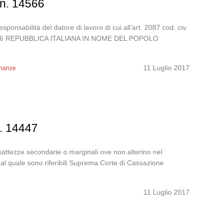
 n. 14566
esponsabilità del datore di lavoro di cui all’art. 2087 cod. civ.
. 14566 REPUBBLICA ITALIANA IN NOME DEL POPOLO
11 Luglio 2017
inanze
n. 14447
nesattezze secondarie o marginali ove non alterino nel
to al quale sono riferibili Suprema Corte di Cassazione
11 Luglio 2017