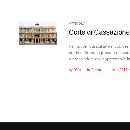
ARTICOLO
Corte di Cassazione,
Per la configurabilita’ del c.d. d
per la sofferenza provata nel consa
a prescindere dall’apprezzabile in
by
D'Isa
In
Cassazione civile 2016
,