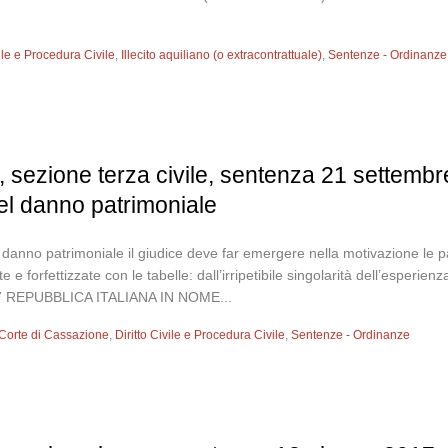
vile e Procedura Civile
,
Illecito aquiliano (o extracontrattuale)
,
Sentenze - Ordinanze
 sezione terza civile, sentenza 21 settembre 
el danno patrimoniale
l danno patrimoniale il giudice deve far emergere nella motivazione le pa
e forfettizzate con le tabelle: dall’irripetibile singolarità dell’esperie
017 REPUBBLICA ITALIANA IN NOME...
Corte di Cassazione
,
Diritto Civile e Procedura Civile
,
Sentenze - Ordinanze