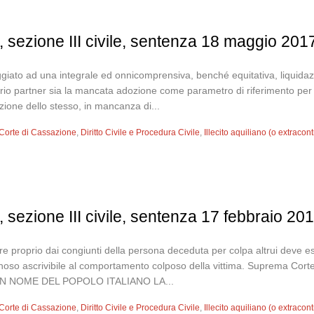
 sezione III civile, sentenza 18 maggio 201
eggiato ad una integrale ed onnicomprensiva, benché equitativa, liquida
prio partner sia la mancata adozione come parametro di riferimento per l
zione dello stesso, in mancanza di...
Corte di Cassazione
,
Diritto Civile e Procedura Civile
,
Illecito aquiliano (o extracont
 sezione III civile, sentenza 17 febbraio 20
ure proprio dai congiunti della persona deceduta per colpa altrui deve e
noso ascrivibile al comportamento colposo della vittima. Suprema Corte
IN NOME DEL POPOLO ITALIANO LA...
Corte di Cassazione
,
Diritto Civile e Procedura Civile
,
Illecito aquiliano (o extracont