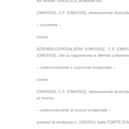
sul ricorso 18905/2011 proposto da:
(OMISSIS), C.F. (OMISSIS), elettivamente domicilia
– ricorrente –
contro
AZIENDA OSPEDALIERA “(OMISSIS)”, C.F. (OMISSIS),
(OMISSIS), che la rappresenta e difende unitamente
– controricorrente e ricorrente incidentale –
contro
(OMISSIS), C.F. (OMISSIS), elettivamente domicili
al ricorso;
– controricorrente al ricorso incidentale –
avverso la sentenza n. 160/2011 della CORTE D’A