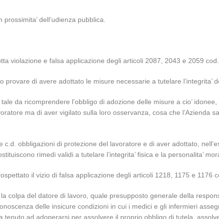
n prossimita’ dell’udienza pubblica.
ta violazione e falsa applicazione degli articoli 2087, 2043 e 2059 cod. ci
o provare di avere adottato le misure necessarie a tutelare l’integrita’ d
 e’ tale da ricomprendere l’obbligo di adozione delle misure a cio’ idonee
lavoratore ma di aver vigilato sulla loro osservanza, cosa che l’Azienda s
.d. obbligazioni di protezione del lavoratore e di aver adottato, nell’ese
stituiscono rimedi validi a tutelare l’integrita’ fisica e la personalita’ mo
ospettato il vizio di falsa applicazione degli articoli 1218, 1175 e 1176 co
colpa del datore di lavoro, quale presupposto generale della responsabi
noscenza delle insicure condizioni in cui i medici e gli infermieri asseg
a tenuto ad adoperarsi per assolvere il proprio obbligo di tutela, assolven