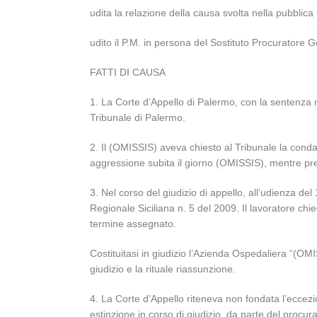
udita la relazione della causa svolta nella pubbli
udito il P.M. in persona del Sostituto Procuratore 
FATTI DI CAUSA
1. La Corte d’Appello di Palermo, con la sentenza
Tribunale di Palermo.
2. Il (OMISSIS) aveva chiesto al Tribunale la conda
aggressione subita il giorno (OMISSIS), mentre pre
3. Nel corso del giudizio di appello, all’udienza de
Regionale Siciliana n. 5 del 2009. Il lavoratore ch
termine assegnato.
Costituitasi in giudizio l’Azienda Ospedaliera “(OMI
giudizio e la rituale riassunzione.
4. La Corte d’Appello riteneva non fondata l’eccezio
estinzione in corso di giudizio, da parte del procur