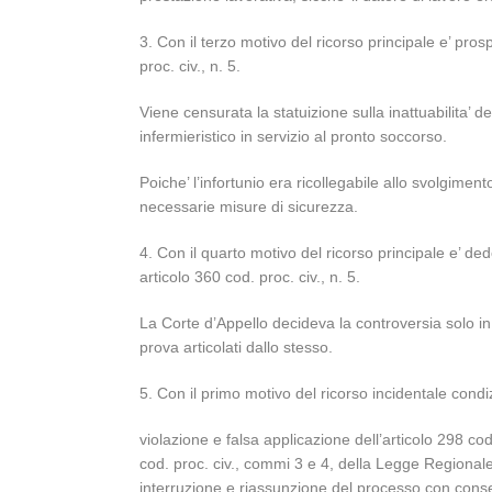
3. Con il terzo motivo del ricorso principale e’ pros
proc. civ., n. 5.
Viene censurata la statuizione sulla inattuabilita’ d
infermieristico in servizio al pronto soccorso.
Poiche’ l’infortunio era ricollegabile allo svolgiment
necessarie misure di sicurezza.
4. Con il quarto motivo del ricorso principale e’ dedo
articolo 360 cod. proc. civ., n. 5.
La Corte d’Appello decideva la controversia solo i
prova articolati dallo stesso.
5. Con il primo motivo del ricorso incidentale condiz
violazione e falsa applicazione dell’articolo 298 cod
cod. proc. civ., commi 3 e 4, della Legge Regionale S
interruzione e riassunzione del processo con conse