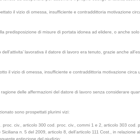
pettato il vizio di omessa, insufficiente e contraddittoria motivazione ci
ella predisposizione di misure di portata idonea ad elidere, o anche solo a
o dell’attivita’ lavorativa il datore di lavoro era tenuto, grazie anche all
tto il vizio di omessa, insufficiente e contraddittoria motivazione circa un
n ragione delle affermazioni del datore di lavoro senza considerare qua
ionato sono prospettati plurimi vizi:
. proc. civ., articolo 300 cod. proc. civ., commi 1 e 2, articolo 303 cod. 
iciliana n. 5 del 2009, articolo 8, dell’articolo 111 Cost., in relazione al
guente estinzione del giudizio;