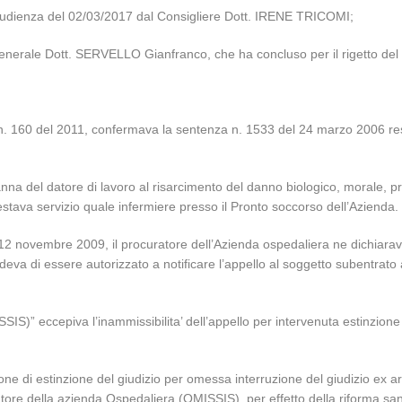
ca udienza del 02/03/2017 dal Consigliere Dott. IRENE TRICOMI;
Generale Dott. SERVELLO Gianfranco, che ha concluso per il rigetto del r
 n. 160 del 2011, confermava la sentenza n. 1533 del 24 marzo 2006 r
nna del datore di lavoro al risarcimento del danno biologico, morale, p
stava servizio quale infermiere presso il Pronto soccorso dell’Azienda.
l 12 novembre 2009, il procuratore dell’Azienda ospedaliera ne dichiarava
iedeva di essere autorizzato a notificare l’appello al soggetto subentrat
SSIS)” eccepiva l’inammissibilita’ dell’appello per intervenuta estinzione
ne di estinzione del giudizio per omessa interruzione del giudizio ex art
atore della azienda Ospedaliera (OMISSIS), per effetto della riforma san