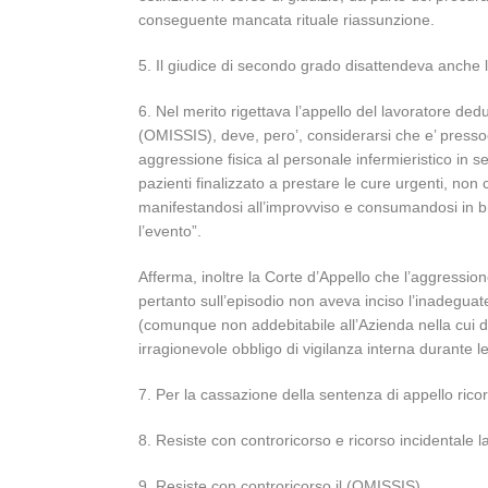
conseguente mancata rituale riassunzione.
5. Il giudice di secondo grado disattendeva anche l’
6. Nel merito rigettava l’appello del lavoratore ded
(OMISSIS), deve, pero’, considerarsi che e’ pressoch
aggressione fisica al personale infermieristico in se
pazienti finalizzato a prestare le cure urgenti, non
manifestandosi all’improvviso e consumandosi in br
l’evento”.
Afferma, inoltre la Corte d’Appello che l’aggression
pertanto sull’episodio non aveva inciso l’inadeguate
(comunque non addebitabile all’Azienda nella cui dis
irragionevole obbligo di vigilanza interna durante l
7. Per la cassazione della sentenza di appello rico
8. Resiste con controricorso e ricorso incidentale
9. Resiste con controricorso il (OMISSIS).