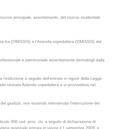
icorso principale, assorbimento, del ricorso incidentale.
esa tra (OMISSIS) e l’Azienda ospedaliera (OMISSIS) dal
rofessionale e patrimoniale asseritamente derivatogli dalla
 l’estinzione a seguito dell’entrata in vigore della Legge
o alla cessata Azienda ospedaliera e vi provvedeva nel
 del giudizio, non essendo intervenuta l’interruzione del
icolo 300 cod. proc. civ. a seguito di dichiarazione di
itaria regionale entrata in vigore il 1 settembre 2009, e