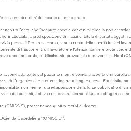
eccezione di nullita’ del ricorso di primo grado.
ucendo tra l’altro, che “seppure doveva convenirsi circa la non occasional
e’ inattuabile la predisposizione di mezzi di tutela di portata oggettiva
rvizio presso il Pronto soccorso, tenuto conto della specificita’ del lavo
 consente di frapporre, tra il lavoratore e l’utenza, barriere protettive,
eve arco temporale, e’ difficilmente prevedibile e prevenibile. Ne’ il
e avveniva da parte del paziente mentre veniva trasportato in barella alla
zza dell’organico che puo’ costringere a lunghe attese. Era ininfluente l
ponibilita’ non rientra la predisposizione della forza pubblica) o di un 
e visite dei pazienti, poteva solo essere sterna al luogo dell’aggressione
rre (OMISSIS), prospettando quattro motivi di ricorso.
 la Azienda Ospedaliera “(OMISSIS)”.