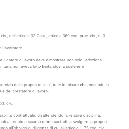
v., dell’articolo 32 Cost., articolo 360 cod. proc. civ., n. 3.
el lavoratore.
, e il datore di lavoro deve dimostrare non solo l’adozione
anitaria non aveva fatto limitandosi a sostenere
rcizio della propria attivita’, tutte le misure che, secondo la
rale del prestatore di lavoro.
d. civ..
lita’ contrattuale, disattendendo la relativa disciplina,
nati al pronto soccorso erano costretti a svolgere la propria
do all’obbligo di diligenza di cui all’articolo 1176 cod. civ..