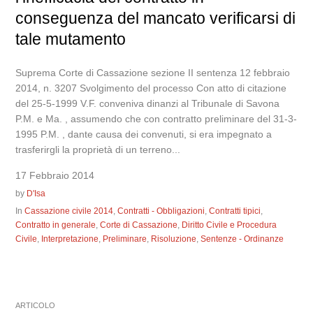
conseguenza del mancato verificarsi di
tale mutamento
Suprema Corte di Cassazione sezione II sentenza 12 febbraio
2014, n. 3207 Svolgimento del processo Con atto di citazione
del 25-5-1999 V.F. conveniva dinanzi al Tribunale di Savona
P.M. e Ma. , assumendo che con contratto preliminare del 31-3-
1995 P.M. , dante causa dei convenuti, si era impegnato a
trasferirgli la proprietà di un terreno...
17 Febbraio 2014
by
D'Isa
In
Cassazione civile 2014
,
Contratti - Obbligazioni
,
Contratti tipici
,
Contratto in generale
,
Corte di Cassazione
,
Diritto Civile e Procedura
Civile
,
Interpretazione
,
Preliminare
,
Risoluzione
,
Sentenze - Ordinanze
ARTICOLO