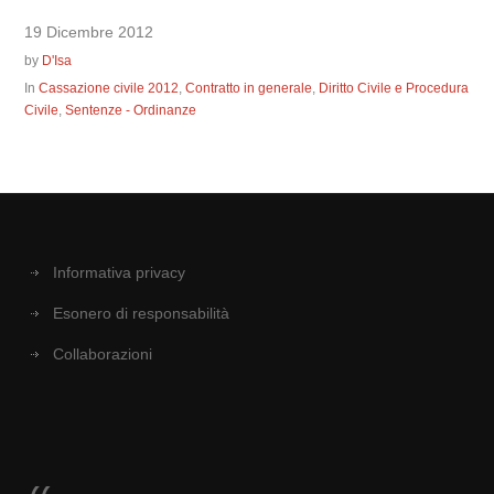
19 Dicembre 2012
by
D'Isa
In
Cassazione civile 2012
,
Contratto in generale
,
Diritto Civile e Procedura
Civile
,
Sentenze - Ordinanze
Informativa privacy
Esonero di responsabilità
Collaborazioni