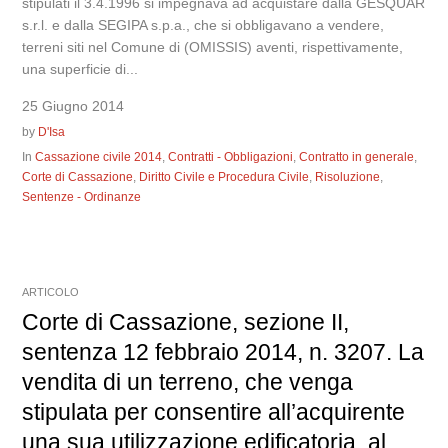
stipulati il 3.4.1996 si impegnava ad acquistare dalla GESQUAR
s.r.l. e dalla SEGIPA s.p.a., che si obbligavano a vendere,
terreni siti nel Comune di (OMISSIS) aventi, rispettivamente,
una superficie di...
25 Giugno 2014
by
D'Isa
In
Cassazione civile 2014
,
Contratti - Obbligazioni
,
Contratto in generale
,
Corte di Cassazione
,
Diritto Civile e Procedura Civile
,
Risoluzione
,
Sentenze - Ordinanze
ARTICOLO
Corte di Cassazione, sezione II,
sentenza 12 febbraio 2014, n. 3207. La
vendita di un terreno, che venga
stipulata per consentire all’acquirente
una sua utilizzazione edificatoria, al