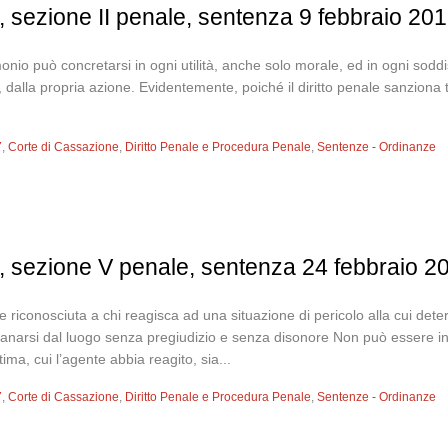
 sezione II penale, sentenza 9 febbraio 201
atrimonio può concretarsi in ogni utilità, anche solo morale, ed in ogni so
dalla propria azione. Evidentemente, poiché il diritto penale sanziona t
.
7
,
Corte di Cassazione
,
Diritto Penale e Procedura Penale
,
Sentenze - Ordinanze
, sezione V penale, sentenza 24 febbraio 2
e riconosciuta a chi reagisca ad una situazione di pericolo alla cui de
ontanarsi dal luogo senza pregiudizio e senza disonore Non può essere in
ima, cui l’agente abbia reagito, sia...
7
,
Corte di Cassazione
,
Diritto Penale e Procedura Penale
,
Sentenze - Ordinanze