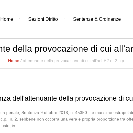
Home
Sezioni Diritto
Sentenze & Ordinanze
te della provocazione di cui all’art
Home
/
attenuante della provocazione di cui all’art. 62 n. 2 c.p.
nza dell’attenuante della provocazione di cui 
ta penale, Sentenza 9 ottobre 2018, n. 45350. Le massime estrapolate: 
62 c.p., n. 2, sebbene non occorra una vera e propria proporzione tra of
iusto, in...