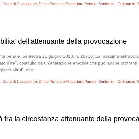
8
,
Corte di Cassazione
,
Diritto Penale e Procedura Penale
,
Sentenze - Ordinanze
,
S
abilita’ dell’attenuante della provocazione
ta penale, Sentenza 21 giugno 2018, n. 28710. La massima estrapolata: Ai
ato d’ira”, costituito da un’alterazione emotiva che puo’ anche protrars
ngiusto altrui”, che...
8
,
Corte di Cassazione
,
Diritto Penale e Procedura Penale
,
Sentenze - Ordinanze
,
S
à fra la circostanza attenuante della provoca