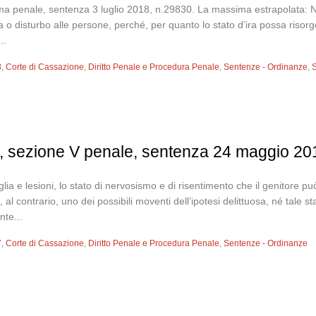
a penale, sentenza 3 luglio 2018, n.29830. La massima estrapolata: Non
a o disturbo alle persone, perché, per quanto lo stato d’ira possa risorge
..
8
,
Corte di Cassazione
,
Diritto Penale e Procedura Penale
,
Sentenze - Ordinanze
,
S
, sezione V penale, sentenza 24 maggio 20
glia e lesioni, lo stato di nervosismo e di risentimento che il genitore p
, al contrario, uno dei possibili moventi dell’ipotesi delittuosa, né tale 
nte...
7
,
Corte di Cassazione
,
Diritto Penale e Procedura Penale
,
Sentenze - Ordinanze