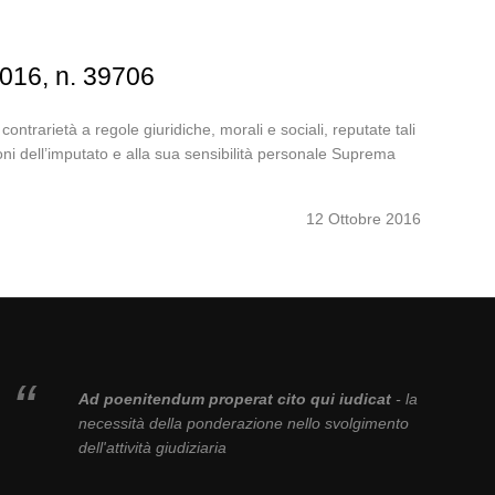
2016, n. 39706
 contrarietà a regole giuridiche, morali e sociali, reputate tali
oni dell’imputato e alla sua sensibilità personale Suprema
12 Ottobre 2016
Ad poenitendum properat cito qui iudicat
- la
necessità della ponderazione nello svolgimento
dell'attività giudiziaria