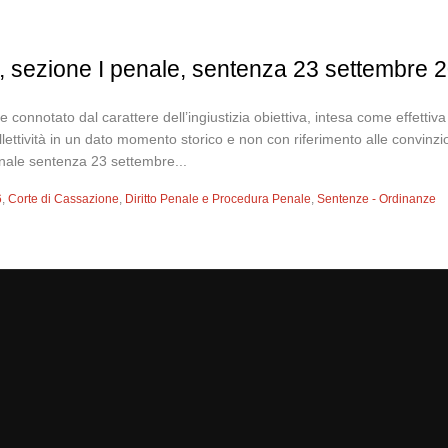
, sezione I penale, sentenza 23 settembre 
re connotato dal carattere dell’ingiustizia obiettiva, intesa come effettiva
llettività in un dato momento storico e non con riferimento alle convinzi
nale sentenza 23 settembre...
6
,
Corte di Cassazione
,
Diritto Penale e Procedura Penale
,
Sentenze - Ordinanze