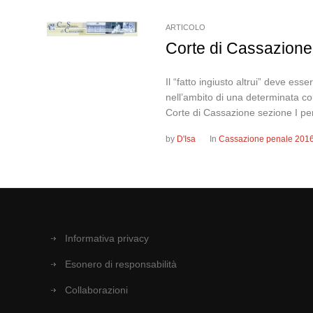
ARTICOLO
Corte di Cassazione
Il “fatto ingiusto altrui” deve esse
nell’ambito di una determinata co
Corte di Cassazione sezione I pe
by
D'Isa
In
Cassazione penale 201
Informativa privacy
Esonero di responsabilità
Collaborazioni