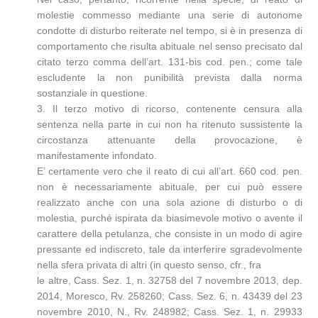
molestie commesso mediante una serie di autonome
condotte di disturbo reiterate nel tempo, si è in presenza di
comportamento che risulta abituale nel senso precisato dal
citato terzo comma dell’art. 131-bis cod. pen.; come tale
escludente la non punibilità prevista dalla norma
sostanziale in questione.
3. Il terzo motivo di ricorso, contenente censura alla
sentenza nella parte in cui non ha ritenuto sussistente la
circostanza attenuante della provocazione, è
manifestamente infondato.
E’ certamente vero che il reato di cui all’art. 660 cod. pen.
non è necessariamente abituale, per cui può essere
realizzato anche con una sola azione di disturbo o di
molestia, purché ispirata da biasimevole motivo o avente il
carattere della petulanza, che consiste in un modo di agire
pressante ed indiscreto, tale da interferire sgradevolmente
nella sfera privata di altri (in questo senso, cfr., fra
le altre, Cass. Sez. 1, n. 32758 del 7 novembre 2013, dep.
2014, Moresco, Rv. 258260; Cass. Sez. 6, n. 43439 del 23
novembre 2010, N., Rv. 248982; Cass. Sez. 1, n. 29933