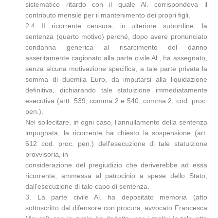
sistematico ritardo con il quale Al. corrispondeva il
contributo mensile per il mantenimento dei propri figli.
2.4 II ricorrente censura, in ulteriore subordine, la
sentenza (quarto motivo) perché, dopo avere pronunciato
condanna generica al risarcimento del danno
asseritamente cagionato alla parte civile Al., ha assegnato,
senza alcuna motivazione specifica, a tale parte privata la
somma di duemila Euro, da imputarsi alla liquidazione
definitiva, dichiarando tale statuizione immediatamente
esecutiva (artt. 539, comma 2 e 540, comma 2, cod. proc.
pen.).
Nel sollecitare, in ogni caso, l’annullamento della sentenza
impugnata, la ricorrente ha chiesto la sospensione (art.
612 cod. proc. pen.) dell’esecuzione di tale statuizione
provvisoria, in
considerazione del pregiudizio che deriverebbe ad essa
ricorrente, ammessa al patrocinio a spese dello Stato,
dall’esecuzione di tale capo di sentenza.
3. La parte civile Al. ha depositato memoria (atto
sottoscritto dal difensore con procura, avvocato Francesca