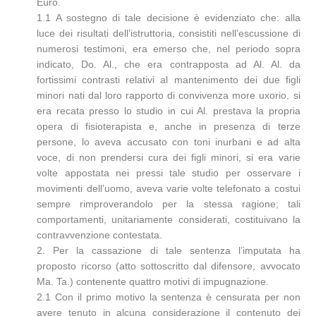
Euro.
1.1 A sostegno di tale decisione è evidenziato che: alla
luce dei risultati dell’istruttoria, consistiti nell’escussione di
numerosi testimoni, era emerso che, nel periodo sopra
indicato, Do. Al., che era contrapposta ad Al. Al. da
fortissimi contrasti relativi al mantenimento dei due figli
minori nati dal loro rapporto di convivenza more uxorio, si
era recata presso lo studio in cui Al. prestava la propria
opera di fisioterapista e, anche in presenza di terze
persone, lo aveva accusato con toni inurbani e ad alta
voce, di non prendersi cura dei figli minori, si era varie
volte appostata nei pressi tale studio per osservare i
movimenti dell’uomo, aveva varie volte telefonato a costui
sempre rimproverandolo per la stessa ragione; tali
comportamenti, unitariamente considerati, costituivano la
contravvenzione contestata.
2. Per la cassazione di tale sentenza l’imputata ha
proposto ricorso (atto sottoscritto dal difensore, avvocato
Ma. Ta.) contenente quattro motivi di impugnazione.
2.1 Con il primo motivo la sentenza è censurata per non
avere tenuto in alcuna considerazione il contenuto dei