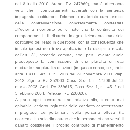
del 8 luglio 2010, Arena, Rv. 247960), ma è altrettanto
vero che i comportamenti accertati con la sentenza
impugnata costituirono l’elemento materiale caratteristico
della contravvenzione concretamente contestata
all’odierna ricorrente ed è noto che la continuità dei
comportamenti di disturbo integra l’elemento materiale
costitutivo del reato in questione; con la conseguenza che
in tale ipotesi non trova applicazione la disciplina recata
dall’art. 81, secondo comma, cod. pen., avente quale
presupposto la commissione di una pluralità di reati
mediante una pluralità di azioni (in questo senso, cfr., fra le
altre, Cass. Sez. 1, n. 6908 del 24 novembre 2011, dep.
2012, Zigrino, Rv. 252063; Cass. Sez. 1, n. 17308 del 13
marzo 2008, Gerii, Rv. 239615; Cass. Sez. 1, n. 14512 del
3 febbraio 2004, Pelliccia, Rv. 228828).
A parte ogni considerazione relativa alla, quanto mai
opinabile, dedotta ingiustizia della condotta caratterizzante
i pregressi comportamenti della persona offesa (la
ricorrente ha solo dimostrato che la persona offesa versò il
danaro costituente il proprio contributo di mantenimento