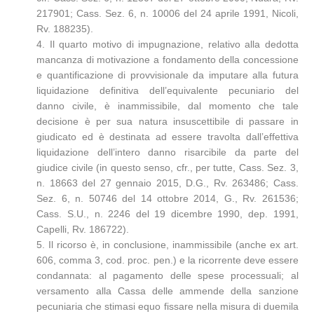
217901; Cass. Sez. 6, n. 10006 del 24 aprile 1991, Nicoli,
Rv. 188235).
4. Il quarto motivo di impugnazione, relativo alla dedotta
mancanza di motivazione a fondamento della concessione
e quantificazione di provvisionale da imputare alla futura
liquidazione definitiva dell’equivalente pecuniario del
danno civile, è inammissibile, dal momento che tale
decisione è per sua natura insuscettibile di passare in
giudicato ed è destinata ad essere travolta dall’effettiva
liquidazione dell’intero danno risarcibile da parte del
giudice civile (in questo senso, cfr., per tutte, Cass. Sez. 3,
n. 18663 del 27 gennaio 2015, D.G., Rv. 263486; Cass.
Sez. 6, n. 50746 del 14 ottobre 2014, G., Rv. 261536;
Cass. S.U., n. 2246 del 19 dicembre 1990, dep. 1991,
Capelli, Rv. 186722).
5. Il ricorso è, in conclusione, inammissibile (anche ex art.
606, comma 3, cod. proc. pen.) e la ricorrente deve essere
condannata: al pagamento delle spese processuali; al
versamento alla Cassa delle ammende della sanzione
pecuniaria che stimasi equo fissare nella misura di duemila