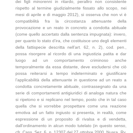
dei figli minorenni in ritardo, peraltro non consistente
rispetto al termine giudizialmente fissato allo scopo, nei
mesi di aprile e di maggio 2012), si osserva che non vi è
compatibilità fra la circostanza attenuante della
provocazione e un reato in concreto a condotta abituale
(come quello accertato dalla sentenza impugnata): invero,
per quanto lo stato d’ira, che costituisce uno degli elementi
della fattispecie descritta nell’art. 62, n. 2), cod. pen.,
possa risorgere al ricordo di una ingiustizia patita e dar
luogo ad un comportamento criminoso anche
temporalmente da essa distante, deve escludersi che ciò
possa reiterarsi a tempo indeterminato e giustificare
l’applicabilità della attenuante in questione ad un reato a
condotta concretamente abituale, contrassegnato da una
serie di comportamenti antigiuridici di analoga natura che
si ripetono e si replicano nel tempo, posto che in tal caso
quella che si vorrebbe prospettare come una reazione
emotiva ad un fatto ingiusto si presenta, in realtà, come
espressione di un proposito di rivalsa e di vendetta,
dall’ordinamento in alcun modo tutelato (in questo senso,
cfr. Cass. Sez. 6, n. 12307 del 27 ottobre 2000, Nuara, Rv.