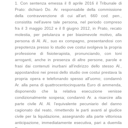
1. Con sentenza emessa il 8 aprile 2016 il Tribunale di
Prato: dichiarò Do. Ar. responsabile della commissione
della contravvenzione di cui all’art. 660 cod. pen.,
consistita nell’avere tale persona, nel periodo compreso
fra il 3 maggio 2012 e il 8 giugno 2012, in Prato, recato
molestia, per petulanza e per biasimevole motivo, alla
persona di Al. Al., suo ex compagno, presentandosi con
prepotenza presso lo studio ove costui svolgeva la propria
professione di fisioterapista, pronunciando, con toni
arroganti, anche in presenza di altre persone, parole e
frasi dai contenuti inurbani all’indirizzo dello stesso Al.,
appostandosi nei pressi dello studio ove costui prestava la
propria opera e telefonando spesso all’uomo; condannò
Ar. alla pena di quattrocentocinquanta Euro di ammenda,
disponendo che la relativa esecuzione venisse
condizionalmente sospesa; condannò Ar. a risarcire alla
parte civile Al. Al. l’equivalente pecuniario del danno
cagionato dal reato, rimettendo le parti avanti al giudice
civile per la liquidazione, assegnando alla parte vittoriosa
anticipazione, immediatamente esecutiva, pari a duemila