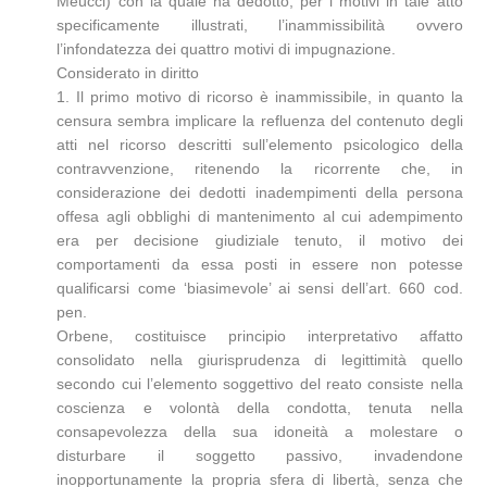
Meucci) con la quale ha dedotto, per i motivi in tale atto
specificamente illustrati, l’inammissibilità ovvero
l’infondatezza dei quattro motivi di impugnazione.
Considerato in diritto
1. Il primo motivo di ricorso è inammissibile, in quanto la
censura sembra implicare la refluenza del contenuto degli
atti nel ricorso descritti sull’elemento psicologico della
contravvenzione, ritenendo la ricorrente che, in
considerazione dei dedotti inadempimenti della persona
offesa agli obblighi di mantenimento al cui adempimento
era per decisione giudiziale tenuto, il motivo dei
comportamenti da essa posti in essere non potesse
qualificarsi come ‘biasimevole’ ai sensi dell’art. 660 cod.
pen.
Orbene, costituisce principio interpretativo affatto
consolidato nella giurisprudenza di legittimità quello
secondo cui l’elemento soggettivo del reato consiste nella
coscienza e volontà della condotta, tenuta nella
consapevolezza della sua idoneità a molestare o
disturbare il soggetto passivo, invadendone
inopportunamente la propria sfera di libertà, senza che