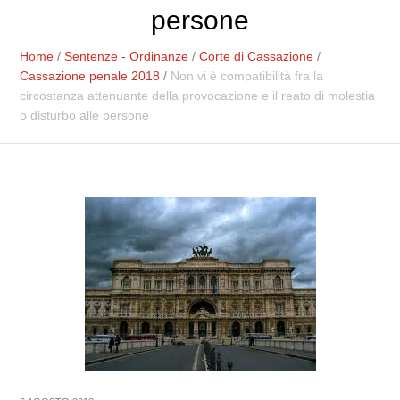
persone
Home
/
Sentenze - Ordinanze
/
Corte di Cassazione
/
Cassazione penale 2018
/
Non vi è compatibilità fra la
circostanza attenuante della provocazione e il reato di molestia
o disturbo alle persone