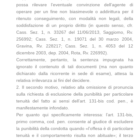
possa rilevare l’eventuale convinzione dell’agente di
operare per un fine non biasimevole o addirittura per il
ritenuto conseguimento, con modalità non legali, della
soddisfazione di un proprio diritto (in questo senso, cfr.
Cass. Sez. 1, n. 33267 del 11/06/2013, Saggiomo, Rv.
256992; Cass. Sez. 1, n. 19071 del 30 marzo 2004,
Gravina, Rv. 228217; Cass. Sez. 1, n. 4053 del 12
dicembre 2003, dep. 2004, Rota, Rv. 226992).
Correttamente, pertanto, la sentenza impugnata ha
ignorato il contenuto di tali documenti (ma non quanto
dichiarato dalla ricorrente in sede di esame), attesa la
relativa irrilevanza ai fini del decidere.
2. Il secondo motivo, relativo alla omissione di pronuncia
sulla richiesta di esclusione della punibilità per particolare
tenuità del fatto ai sensi dell’art. 131-bis cod. pen., è
manifestamente infondato.
Per quanto qui specificamente interessa: l’art. 131-bis,
primo comma, cod. pen. consente al giudice di escludere
la punibilità della condotta quando «l’offesa è di particolare
tenuità e il comportamento risulta non abituale»; il terzo