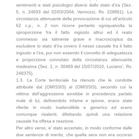
sentimenti e stati psicologici diversi dallo stato d’ira (Sez.
5, n. 24693 del 02/03/2004, Vannozzi, Rv. 228861). La
circostanza attenuante della provocazione di cui all’articolo
62 c.p., n. 2 non ricorre pertanto ogniqualvolta la
sproporzione fra il fatto ingiusto altrui ed il reato
commesso sia talmente grave e macroscopica da
escludere lo stato d’ira ovvero il nesso causale fra il fatto
ingiusto e l’ira, pur non essendo il concetto di adeguatezza
e proporzione connotato della circostanza attenuante
medesima (Sez. 1, n. 30469 del 15/07/2010, Luciano’, Rv.
248375).
1.3. La Corte territoriale ha ritenuto che le condotte
attribuite dal (OMISSIS) al (OMISSIS), secondo cui la
vittima dell’aggressione avrebbe in precedenza parlato
male di lui, definendolo infame e spione, erano state
riferite in modo inattendibile e generico ed erano
comunque risalenti, difettando quindi una relazione
causale fra offesa e reazione.
Per altro verso, e’ stato accertato, in modo conforme dalle
due sentenze di merito, che quella sera non era occorso