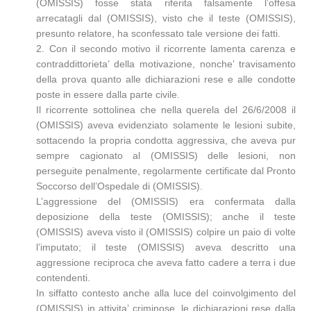
(OMISSIS) fosse stata riferita falsamente l’offesa
arrecatagli dal (OMISSIS), visto che il teste (OMISSIS),
presunto relatore, ha sconfessato tale versione dei fatti.
2. Con il secondo motivo il ricorrente lamenta carenza e
contraddittorieta’ della motivazione, nonche’ travisamento
della prova quanto alle dichiarazioni rese e alle condotte
poste in essere dalla parte civile.
Il ricorrente sottolinea che nella querela del 26/6/2008 il
(OMISSIS) aveva evidenziato solamente le lesioni subite,
sottacendo la propria condotta aggressiva, che aveva pur
sempre cagionato al (OMISSIS) delle lesioni, non
perseguite penalmente, regolarmente certificate dal Pronto
Soccorso dell’Ospedale di (OMISSIS).
L’aggressione del (OMISSIS) era confermata dalla
deposizione della teste (OMISSIS); anche il teste
(OMISSIS) aveva visto il (OMISSIS) colpire un paio di volte
l’imputato; il teste (OMISSIS) aveva descritto una
aggressione reciproca che aveva fatto cadere a terra i due
contendenti.
In siffatto contesto anche alla luce del coinvolgimento del
(OMISSIS) in attivita’ criminose, le dichiarazioni rese dalla