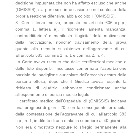
decisione impugnata che non ha affatto escluso che anche
(OMISSIS), sia pure solo in occasione e nel contesto della
propria reazione difensiva, abbia colpito il (OMISSIS).
3. Con il terzo motivo, proposto ex articolo 606 c.p.p.,
comma 1, lettera e), il ricorrente lamenta mancanza,
contraddittorieta’ e manifesta illogicita’ della motivazione
della motivazione, nonche’ travisamento della prova
quanto alla ritenuta sussistenza dell’aggravante di cui
all’articolo 583, comma 1, n. 1 e comma 2, n. 4.
La Corte aveva ritenuto che dalle certificazioni mediche e
dalle foto disponibili risultasse confermata l’asportazione
parziale del padiglione auricolare dell’orecchio destro della
persona offesa, dopo che il Giudice aveva respinto la
richiesta di giudizio abbreviato condizionato anche
all’esperimento di perizia medico legale.
Il certificato medico dell’Ospedale di (OMISSIS) indicava
una prognosi di giorni 20, con la conseguente erroneita’
della contestazione dell’aggravante di cui all’articolo 583
c.p., n. 1, in difetto di una malattia superiore ai 40 giorni.
Non era dimostrato neppure lo sfregio permanente alla