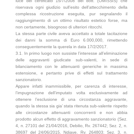
luce del certificato 15/7/2008 del dott. (OMISSIS) che
riservava ogni giudizio sull’esito dell’attecchimento della
complessa ricostruzione eseguita, pur segnalando il
raggiungimento di un ottimo risultato estetico forse, ma
non certamente, bisognoso di ulteriori ritocchi.
La stessa parte civile aveva accettato a totale tacitazione
dei danni la somma di Euro 6.000,000, rimettendo
conseguentemente la querela in data 17/2/2017.
3.1. In primo luogo non sussiste l’interesse all’eliminazione
delle aggravanti giudicate sub-valenti, in sede di
bilanciamento con le attenuanti generiche in massima
estensione, e pertanto prive di effetti sul trattamento
sanzionatorio.
Appare infatti inammissibile, per carenza di interesse,
l’impugnazione dell’imputato volta esclusivamente ad
ottenere l’esclusione di una circostanza aggravante,
quando la stessa sia gia’ stata ritenuta sub-valente rispetto
alle circostanze attenuanti concorrenti e non abbia
prodotto alcun effetto di aggravamento sanzionatorio (Sez.
4, n. 27101 del 21/04/2016, Debilio, Rv. 267442; Sez. 2, n.
38697 del 24/06/2015, Ndiaye, Rv. 264803; Sez. 3, n.