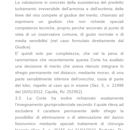
La valutazione in concreto della sussistenza del predetto
turbamento irreversibile dell’armonia e dell’euritmia delle
linee del viso compete al giudice del merito, chiamato ad
esprimere un giudizio che non richiede speciali
competenze tecniche, proprio perche’ ancorato al punto di
vista di un osservatore comune, di gusto normale e di
media sensibilita’ (nel caso formulato direttamente dal
Giudice).
E’ quindi solo per completezza, che val la pena di
rammentare che recentemente questa Corte ha avallato
una decisione di merito che aveva ritenuto integrare lo
sfregio permanente nel distacco, mediante morso, di una
parte sensibilmente inferiore dell’orecchio, ossia di parte
del lobo, rispetto al caso qui in esame (Sez. 5, n. 21998
del 16/01/2012, Cipolla, Rv. 252952).
3.3. La Corte ha inoltre richiamato esattamente
l’insegnamento giurisprudenziale secondo il quale rileva ad
escludere il carattere permanente dello sfregio la
possibilita’ di eliminazione o di attenuazione del danno
fisionomico mediante speciali trattamenti di chirurgia