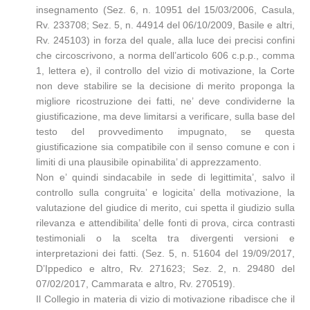
insegnamento (Sez. 6, n. 10951 del 15/03/2006, Casula,
Rv. 233708; Sez. 5, n. 44914 del 06/10/2009, Basile e altri,
Rv. 245103) in forza del quale, alla luce dei precisi confini
che circoscrivono, a norma dell’articolo 606 c.p.p., comma
1, lettera e), il controllo del vizio di motivazione, la Corte
non deve stabilire se la decisione di merito proponga la
migliore ricostruzione dei fatti, ne’ deve condividerne la
giustificazione, ma deve limitarsi a verificare, sulla base del
testo del provvedimento impugnato, se questa
giustificazione sia compatibile con il senso comune e con i
limiti di una plausibile opinabilita’ di apprezzamento.
Non e’ quindi sindacabile in sede di legittimita’, salvo il
controllo sulla congruita’ e logicita’ della motivazione, la
valutazione del giudice di merito, cui spetta il giudizio sulla
rilevanza e attendibilita’ delle fonti di prova, circa contrasti
testimoniali o la scelta tra divergenti versioni e
interpretazioni dei fatti. (Sez. 5, n. 51604 del 19/09/2017,
D’Ippedico e altro, Rv. 271623; Sez. 2, n. 29480 del
07/02/2017, Cammarata e altro, Rv. 270519).
Il Collegio in materia di vizio di motivazione ribadisce che il