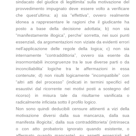
sindacato del giudice di legittimita’ sulla motivazione del
provvedimento impugnato deve essere volto a verificare
che quest’ultima: a) sia “effettiva”, ovvero realmente
idonea a rappresentare le ragioni che il giudicante ha
posto a base della decisione adottata; b) non sia
“manifestamente illogica”, perche’ sorretta, nei suoi punti
essenziali, da argomentazioni non viziate da evidenti errori
nell’applicazione delle regole della logica; c) non sia
internamente “contraddittoria”, ovvero sia esente da
insormontabili incongruenze tra le sue diverse parti o da
inconciliabilita’ logiche tra le affermazioni in essa
contenute; d) non risulti logicamente “incompatibile” con
“altri atti del processo” (indicati in termini specifici ed
esaustivi dal ricorrente nei motivi posti a sostegno del
ricorso) in misura tale da risultarne vanificata o
radicalmente inficiata sotto il profilo logico.
Non sono quindi deducibili censure attinenti a vizi della
motivazione diversi dalla sua mancanza, dalla sua
manifesta illogicita’, dalla sua contraddittorieta’ (intrinseca
o con atto probatorio ignorato quando esistente, o
affermato quando mancante), su aspetti essenziali ad