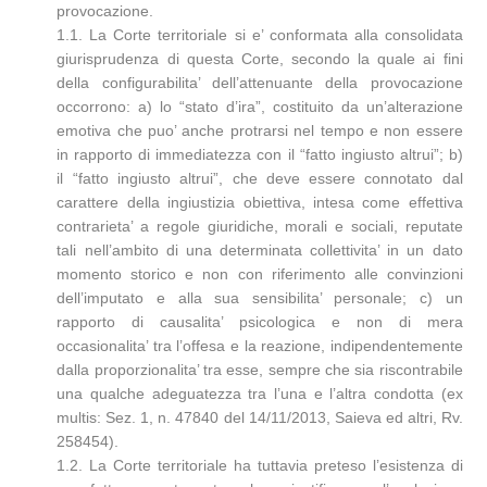
provocazione.
1.1. La Corte territoriale si e’ conformata alla consolidata
giurisprudenza di questa Corte, secondo la quale ai fini
della configurabilita’ dell’attenuante della provocazione
occorrono: a) lo “stato d’ira”, costituito da un’alterazione
emotiva che puo’ anche protrarsi nel tempo e non essere
in rapporto di immediatezza con il “fatto ingiusto altrui”; b)
il “fatto ingiusto altrui”, che deve essere connotato dal
carattere della ingiustizia obiettiva, intesa come effettiva
contrarieta’ a regole giuridiche, morali e sociali, reputate
tali nell’ambito di una determinata collettivita’ in un dato
momento storico e non con riferimento alle convinzioni
dell’imputato e alla sua sensibilita’ personale; c) un
rapporto di causalita’ psicologica e non di mera
occasionalita’ tra l’offesa e la reazione, indipendentemente
dalla proporzionalita’ tra esse, sempre che sia riscontrabile
una qualche adeguatezza tra l’una e l’altra condotta (ex
multis: Sez. 1, n. 47840 del 14/11/2013, Saieva ed altri, Rv.
258454).
1.2. La Corte territoriale ha tuttavia preteso l’esistenza di