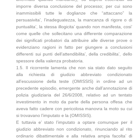
imporre diversa conclusione del processo; per cui sono
inammissibili tutte le doglianze che “attaccano” la
persuasivita’, l’inadeguatezza, la mancanza di rigore o di
puntualita’, la stessa illogicita’ quando non manifesta, cosi’
come quelle che sollecitano una differente comparazione
dei significati probatori da attribuire alle diverse prove o
evidenziano ragioni in fatto per giungere a conclusioni
differenti sui punti dell’attendibilita’, della credibilita’, dello
spessore della valenza probatoria.
1.5. Il ricorrente lamenta che non sia stato dato seguito
alla richiesta di giudizio abbreviato condizionato
all’escussione della teste (OMISSIS) in ordine ad un
precedente episodio, emergente anche dall’annotazione di
polizia giudiziaria del 26/6/2008, relativo ad un tentato
investimento in moto da parte della persona offesa che
aveva fatto cadere con pericolosa manovra la moto su cui
si trovavano l’imputato e la (OMISSIS).
E tuttavia e’ stato l’imputato a optare comunque per il
giudizio abbreviato non condizionato, rinunciando al rito
ordinario dibattimentale e alla relativa ampia facolta’ di