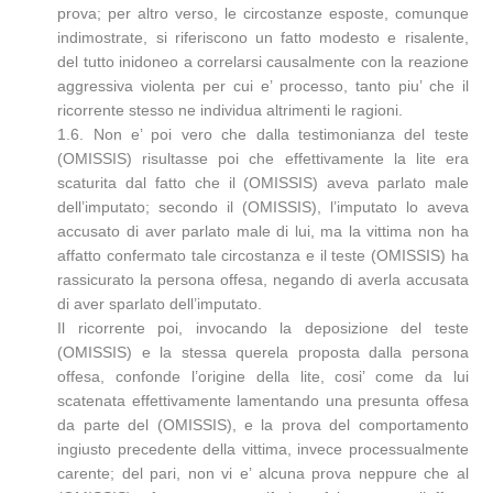
prova; per altro verso, le circostanze esposte, comunque
indimostrate, si riferiscono un fatto modesto e risalente,
del tutto inidoneo a correlarsi causalmente con la reazione
aggressiva violenta per cui e’ processo, tanto piu’ che il
ricorrente stesso ne individua altrimenti le ragioni.
1.6. Non e’ poi vero che dalla testimonianza del teste
(OMISSIS) risultasse poi che effettivamente la lite era
scaturita dal fatto che il (OMISSIS) aveva parlato male
dell’imputato; secondo il (OMISSIS), l’imputato lo aveva
accusato di aver parlato male di lui, ma la vittima non ha
affatto confermato tale circostanza e il teste (OMISSIS) ha
rassicurato la persona offesa, negando di averla accusata
di aver sparlato dell’imputato.
Il ricorrente poi, invocando la deposizione del teste
(OMISSIS) e la stessa querela proposta dalla persona
offesa, confonde l’origine della lite, cosi’ come da lui
scatenata effettivamente lamentando una presunta offesa
da parte del (OMISSIS), e la prova del comportamento
ingiusto precedente della vittima, invece processualmente
carente; del pari, non vi e’ alcuna prova neppure che al