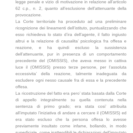
legge penale e vizio di motivazione in relazione all’articolo
62 c.p., n. 2, quanto all’esclusione dell’attenuante della
provocazione.
La Corte territoriale ha proceduto ad una preliminare
ricognizione dei lineamenti dell’istituto, puntualizzando che
esso richiedeva lo stato d’ira dell’agente, il fatto ingiusto
altrui e la relazione di causalita’ psicologica fra offesa e
reazione, e ha quindi escluso la sussistenza
dell’attenuante, pur in presenza di un comportamento
precedente del (OMISSIS), che aveva messo in cattiva
luce il (OMISSIS) presso terze persone, per l’assoluta
eccessivita’ della reazione, talmente inadeguata da
escludere ogni nesso causale fra di essa e la precedente
offesa.
La ricostruzione del fatto era pero’ stata basata dalla Corte
di appello integralmente su quella contenuta nella
sentenza di primo grado; era stata cosi’ attribuita
all’imputato l’iniziativa di andare a cercare il (OMISSIS) ed
era stato escluso che la persona offesa lo avesse
previamente insultato come infame, bollando, in modo
superficiale, come inattendibili le dichiarazioni dell’imputato