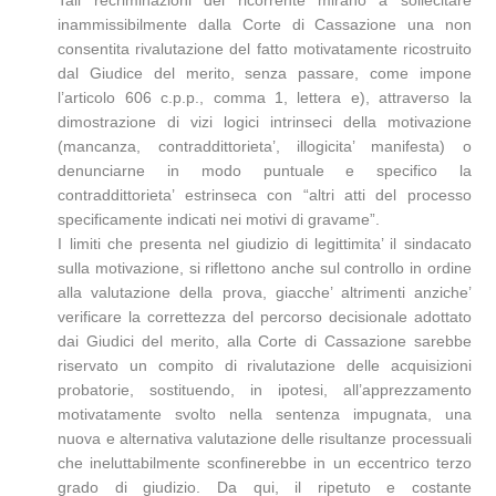
Tali recriminazioni del ricorrente mirano a sollecitare
inammissibilmente dalla Corte di Cassazione una non
consentita rivalutazione del fatto motivatamente ricostruito
dal Giudice del merito, senza passare, come impone
l’articolo 606 c.p.p., comma 1, lettera e), attraverso la
dimostrazione di vizi logici intrinseci della motivazione
(mancanza, contraddittorieta’, illogicita’ manifesta) o
denunciarne in modo puntuale e specifico la
contraddittorieta’ estrinseca con “altri atti del processo
specificamente indicati nei motivi di gravame”.
I limiti che presenta nel giudizio di legittimita’ il sindacato
sulla motivazione, si riflettono anche sul controllo in ordine
alla valutazione della prova, giacche’ altrimenti anziche’
verificare la correttezza del percorso decisionale adottato
dai Giudici del merito, alla Corte di Cassazione sarebbe
riservato un compito di rivalutazione delle acquisizioni
probatorie, sostituendo, in ipotesi, all’apprezzamento
motivatamente svolto nella sentenza impugnata, una
nuova e alternativa valutazione delle risultanze processuali
che ineluttabilmente sconfinerebbe in un eccentrico terzo
grado di giudizio. Da qui, il ripetuto e costante