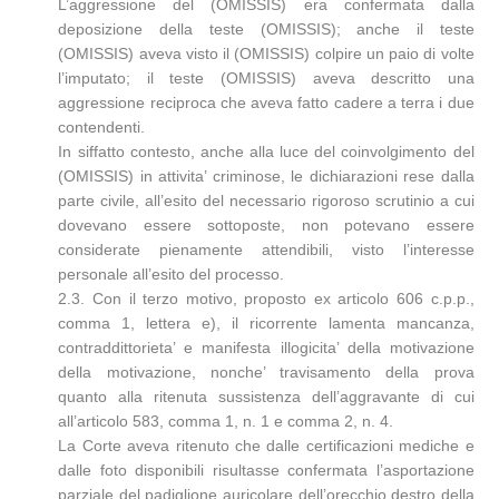
L’aggressione del (OMISSIS) era confermata dalla
deposizione della teste (OMISSIS); anche il teste
(OMISSIS) aveva visto il (OMISSIS) colpire un paio di volte
l’imputato; il teste (OMISSIS) aveva descritto una
aggressione reciproca che aveva fatto cadere a terra i due
contendenti.
In siffatto contesto, anche alla luce del coinvolgimento del
(OMISSIS) in attivita’ criminose, le dichiarazioni rese dalla
parte civile, all’esito del necessario rigoroso scrutinio a cui
dovevano essere sottoposte, non potevano essere
considerate pienamente attendibili, visto l’interesse
personale all’esito del processo.
2.3. Con il terzo motivo, proposto ex articolo 606 c.p.p.,
comma 1, lettera e), il ricorrente lamenta mancanza,
contraddittorieta’ e manifesta illogicita’ della motivazione
della motivazione, nonche’ travisamento della prova
quanto alla ritenuta sussistenza dell’aggravante di cui
all’articolo 583, comma 1, n. 1 e comma 2, n. 4.
La Corte aveva ritenuto che dalle certificazioni mediche e
dalle foto disponibili risultasse confermata l’asportazione
parziale del padiglione auricolare dell’orecchio destro della