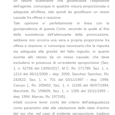
un fattore scatenante che giustificasse l’esplosione
dell’agente, comunque in qualche misura proporzionata e
adeguata all’offesa, tale quindi da giustificare un nesso
causale fra offesa e reazione.
Tale opinione e’ perfettamente in linea con la
giurisprudenza di questa Corte, secondo la quale al fine
della sussistenza dell’attenuante della provocazione,
sebbene non occorra una vera e propria proporzione tra
offesa e reazione, e’ comunque necessario che la risposta
sia adeguata alla gravita’ del fatto ingiusto, in quanto
avvinta allo stesso da un nesso causale, che deve
escludersi in presenza di un’evidente sproporzione (Sez.
1, n. 52766 del 13/06/2017, M C, Rv. 271799; Sez. 1, n.
1214 del 06/11/2008 – dep. 2009, Sanchez Sanchez, Rv.
242622; Sez. 1, n. 701 del 03/11/1997 – dep. 1998,
Caruso L, Rv. 209402; Sez. 1, n. 11185 del 06/07/1994,
Marchetti, Rv. 199609; Sez. 1, n. 1305 del 15/11/1993 –
dep. 1994, Marras, Rv. 197245).
Infatti occorre tener conto del criterio dell’adeguatezza
come parametro utile alla valutazione dello stato d’animo
del reo che, nel caso di evidente sproporzione, tradisce