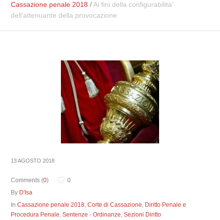
Cassazione penale 2018
/
Ai fini della configurabilita’
dell’attenuante della provocazione
13 AGOSTO 2018
Comments (
0
)
0
By
D'Isa
In
Cassazione penale 2018
,
Corte di Cassazione
,
Diritto Penale e
Procedura Penale
,
Sentenze - Ordinanze
,
Sezioni Diritto