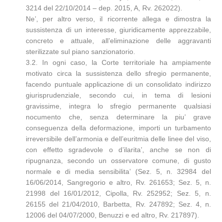
3214 del 22/10/2014 – dep. 2015, A, Rv. 262022).
Ne’, per altro verso, il ricorrente allega e dimostra la
sussistenza di un interesse, giuridicamente apprezzabile,
concreto e attuale, all’eliminazione delle aggravanti
sterilizzate sul piano sanzionatorio.
3.2. In ogni caso, la Corte territoriale ha ampiamente
motivato circa la sussistenza dello sfregio permanente,
facendo puntuale applicazione di un consolidato indirizzo
giurisprudenziale, secondo cui, in tema di lesioni
gravissime, integra lo sfregio permanente qualsiasi
nocumento che, senza determinare la piu’ grave
conseguenza della deformazione, importi un turbamento
irreversibile dell’armonia e dell’euritmia delle linee del viso,
con effetto sgradevole o d’ilarita’, anche se non di
ripugnanza, secondo un osservatore comune, di gusto
normale e di media sensibilita’ (Sez. 5, n. 32984 del
16/06/2014, Sangregorio e altro, Rv. 261653; Sez. 5, n.
21998 del 16/01/2012, Cipolla, Rv. 252952; Sez. 5, n.
26155 del 21/04/2010, Barbetta, Rv. 247892; Sez. 4, n.
12006 del 04/07/2000, Benuzzi e ed altro, Rv. 217897).