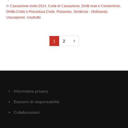
In
Cassazione civile 2014
,
Corte di Cassazione
,
Diritti reali e Condominio
,
Diritto Civile e Procedura Civile
,
Possesso
,
Sentenze - Ordinanze
,
Usucapione
,
Usufrutto
1
2
Informativa privacy
Esonero di responsabilità
Collaborazioni