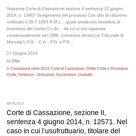
Suprema Corte di Cassazione sezione II sentenza 12 giugno
2014, n. 13407 Svolgimento del processo Con atto di citazione
notificato il 28-7-1993 R.M.L. , quale erede con beneficio di
inventario del marito Co.An. , da cui si era separata
consensualmente nel 1988, conveniva dinanzi al Tribunale di
Marsala L.P.G. , C.A. , P.G. e P.R....
17 Giugno 2014
by
D'Isa
In
Cassazione civile 2014
,
Corte di Cassazione
,
Diritto Civile e Procedura
Civile
,
Sentenze - Ordinanze
,
Successioni
,
Usufrutto
ARTICOLO
Corte di Cassazione, sezione II,
sentenza 4 giugno 2014, n. 12571. Nel
caso in cui l’usufruttuario, titolare del