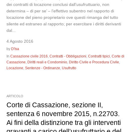
dei contratti di locazione conclusi dall’usufruttuario, non
determina – di per se’ – l’effettivo subentro nel rapporto di
locazione del pieno proprietario ove questi rimanga del tutto
silente ed estraneo al rapporto; per esercitare i diritti derivanti
dal...
4 Agosto 2016
by
D'Isa
In
Cassazione civile 2016
,
Contratti - Obbligazioni
,
Contratti tipici
,
Corte di
Cassazione
,
Diritti reali e Condominio
,
Diritto Civile e Procedura Civile
,
Locazione
,
Sentenze - Ordinanze
,
Usufrutto
ARTICOLO
Corte di Cassazione, sezione II,
sentenza 6 novembre 2015, n.22703.
Ai fini della distinzione tra gli interventi
gravanti a carico dell’usufruttario e del