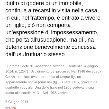
diritto di godere di un immobile,
continua a recarsi in visita nella casa,
in cui, nel frattempo, è entrato a vivere
un figlio, ciò non comporta
un’espressione di impossessamento,
che porta all’usucapione, ma di una
detenzione benevolmente concessa
dall’usufruttuario stesso.
Suprema Corte di Cassazione sezione II sentenza 4 giugno
2014, n. 12571 Svolgimento del processo Nel 1948 decedeva
Ca.An., che lasciava in proprietà ai cinque figli un
appartamento sito in (omissis) (fg. 13 part. 143), gravato da
usufrutto vedovile. Una delle figlie nel 1960 cedeva la sua
quota alla sorella M.C. . Nel 1968 veniva...
6 Giugno 2014
by
D'Isa