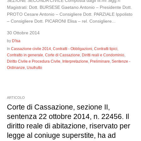
SEZIONE SECONDA CIVILE Composta dagli Ill.mi Sigg.ri
Magistrati: Dott. BURSESE Gaetano Antonio – Presidente Dott.
PROTO Cesare Antonio – Consigliere Dott. PARZIALE Ippolisto
– Consigliere Dott. PICARONI Elisa – rel. Consigliere...
30 Ottobre 2014
by
D'Isa
In
Cassazione civile 2014
,
Contratti - Obbligazioni
,
Contratti tipici
,
Contratto in generale
,
Corte di Cassazione
,
Diritti reali e Condominio
,
Diritto Civile e Procedura Civile
,
Interpretazione
,
Preliminare
,
Sentenze -
Ordinanze
,
Usufrutto
ARTICOLO
Corte di Cassazione, sezione II,
sentenza 22 ottobre 2014, n. 22456. Il
diritto reale di abitazione, riservato per
legge al coniuge superstite, ha ad