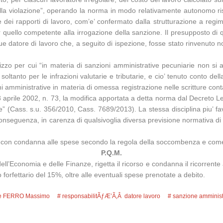
ella violazione”, operando la norma in modo relativamente autonomo ris
e dei rapporti di lavoro, com’e’ confermato dalla strutturazione a regim
er quello competente alla irrogazione della sanzione. Il presupposto di
 datore di lavoro che, a seguito di ispezione, fosse stato rinvenuto n
rizzo per cui “in materia di sanzioni amministrative pecuniarie non si appl
oltanto per le infrazioni valutarie e tributarie, e cio’ tenuto conto della
ni amministrative in materia di omessa registrazione nelle scritture con
 aprile 2002, n. 73, la modifica apportata a detta norma dal Decreto Le
” (Cass. s.u. 356/2010, Cass. 7689/2013). La stessa disciplina piu’ fav
 conseguenza, in carenza di qualsivoglia diversa previsione normativa 
ione, con condanna alle spese secondo la regola della soccombenza e come
P.Q.M.
ll’Economia e delle Finanze, rigetta il ricorso e condanna il ricorrente al
o forfettario del 15%, oltre alle eventuali spese prenotate a debito.
re FERRO Massimo
responsabilitÃƒÆ’Ã‚Â datore lavoro
sanzione amminist