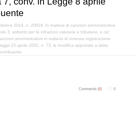
 7, conv. in Legge 8 aprile
buente
ottobre 2014, n. 20918. In materia di sanzioni amministrative
lo 3, soltanto per le infrazioni valutarie e tributarie, e cio'
le sanzioni amministrative in materia di omessa registrazione
 Legge 23 aprile 2002, n. 73, la modifica apportata a detta
contribuente
Comments (
0
)
0