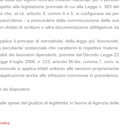
petto alla legislazione premiale di cui alla Legge n. 383 del
e che, al cit. articolo 3, commi 4 e 5, si configurava sia per
 quest’ultima – a prescindere dalla commisurazione della sua
on dotato di scritture o altra documentazione obbligatoria da
ica il principio di retroattivita’ della legge piu’ favorevole,
 peculiarita’ sostanziale che caratterini le rispettive materie.
tabili dei lavoratori dipendenti, previste dal Decreto Legge 22
gge 4 luglio 2006, n. 223, articolo 36-bis, comma 7, conv. in
orevole si applica infatti soltanto alle sanzioni propriamente
di applicazione anche alle infrazioni commesse in precedenza,
 da dispositivo.
le spese del giudizio di legittimita’ in favore di Agenzia delle
rativa