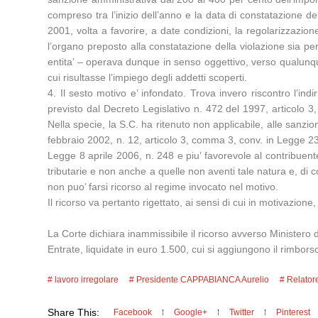
compreso tra l’inizio dell’anno e la data di constatazione d
2001, volta a favorire, a date condizioni, la regolarizzazion
l’organo preposto alla constatazione della violazione sia p
entita’ – operava dunque in senso oggettivo, verso qualunque
cui risultasse l’impiego degli addetti scoperti.
4. Il sesto motivo e’ infondato. Trova invero riscontro l’indi
previsto dal Decreto Legislativo n. 472 del 1997, articolo 3, s
Nella specie, la S.C. ha ritenuto non applicabile, alle sanzio
febbraio 2002, n. 12, articolo 3, comma 3, conv. in Legge 23
Legge 8 aprile 2006, n. 248 e piu’ favorevole al contribuente
tributarie e non anche a quelle non aventi tale natura e, di
non puo’ farsi ricorso al regime invocato nel motivo.
Il ricorso va pertanto rigettato, ai sensi di cui in motivaz
La Corte dichiara inammissibile il ricorso avverso Ministero de
Entrate, liquidate in euro 1.500, cui si aggiungono il rimbors
lavoro irregolare
Presidente CAPPABIANCA Aurelio
Relato
Share This:
Facebook
Google+
Twitter
Pinterest