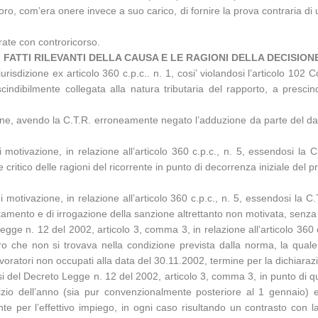
oro, com’era onere invece a suo carico, di fornire la prova contraria di un
ntrate con controricorso.
I FATTI RILEVANTI DELLA CAUSA E LE RAGIONI DELLA DECISION
urisdizione ex articolo 360 c.p.c.. n. 1, cosi’ violandosi l’articolo 102 C
scindibilmente collegata alla natura tributaria del rapporto, a prescin
ione, avendo la C.T.R. erroneamente negato l’adduzione da parte del dat
di motivazione, in relazione all’articolo 360 c.p.c., n. 5, essendosi la 
critico delle ragioni del ricorrente in punto di decorrenza iniziale del pr
 di motivazione, in relazione all’articolo 360 c.p.c., n. 5, essendosi l
tamento e di irrogazione della sanzione altrettanto non motivata, senza i
gge n. 12 del 2002, articolo 3, comma 3, in relazione all’articolo 360 c.
che non si trovava nella condizione prevista dalla norma, la quale dov
oratori non occupati alla data del 30.11.2002, termine per la dichiarazi
si del Decreto Legge n. 12 del 2002, articolo 3, comma 3, in punto di qua
izio dell’anno (sia pur convenzionalmente posteriore al 1 gennaio) e
 per l’effettivo impiego, in ogni caso risultando un contrasto con la 