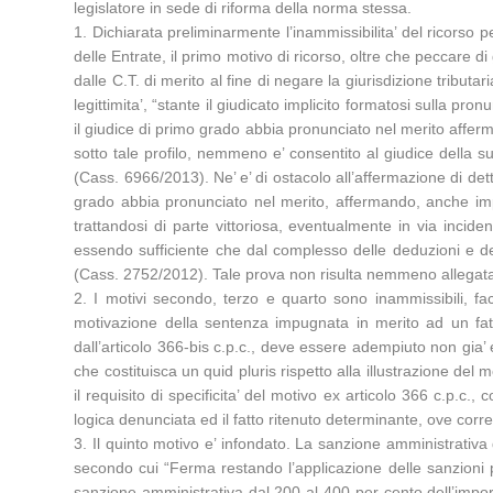
legislatore in sede di riforma della norma stessa.
1. Dichiarata preliminarmente l’inammissibilita’ del ricorso 
delle Entrate, il primo motivo di ricorso, oltre che peccare d
dalle C.T. di merito al fine di negare la giurisdizione tributa
legittimita’, “stante il giudicato implicito formatosi sulla pr
il giudice di primo grado abbia pronunciato nel merito affer
sotto tale profilo, nemmeno e’ consentito al giudice della suc
(Cass. 6966/2013). Ne’ e’ di ostacolo all’affermazione di dett
grado abbia pronunciato nel merito, affermando, anche impl
trattandosi di parte vittoriosa, eventualmente in via incid
essendo sufficiente che dal complesso delle deduzioni e dell
(Cass. 2752/2012). Tale prova non risulta nemmeno allegat
2. I motivi secondo, terzo e quarto sono inammissibili, fa
motivazione della sentenza impugnata in merito ad un fatto
dall’articolo 366-bis c.p.c., deve essere adempiuto non gia’ 
che costituisca un quid pluris rispetto alla illustrazione del 
il requisito di specificita’ del motivo ex articolo 366 c.p.
logica denunciata ed il fatto ritenuto determinante, ove corr
3. Il quinto motivo e’ infondato. La sanzione amministrativa
secondo cui “Ferma restando l’applicazione delle sanzioni pre
sanzione amministrativa dal 200 al 400 per cento dell’importo,