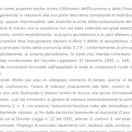
per come proposto anche contro il Ministero dell’Economia e delle Finan
i genericita’ in relazione alla sua parte descrittiva (omettendo di individ
ria), appare inammissibile, tale essendo la sorte della contestazione del 
onuncia di merito, ove la questione non sia stata sollevata nei gradi ante
mando, anche implicitamente, la propria giurisdizione e le parti abbian
cessiva fase impugnatoria rilevare d’ufficio il difetto di giurisdizione,
o principio l’esito della pronuncia della C.T.P., conformemente al princip
icitamente, la propria giurisdizione, la parte che intenda contestare 
entale condizionata del Decreto Legislativo 31 dicembre 1992, n. 546,
e conclusioni formulate dall’appellato in sede di costituzione risulti c
a.
cendo difetto per essi un adeguato momento di sintesi, poiche’ in te
 controverso, l’onere di indicare chiaramente tale fatto, ovvero le ra
e non solo illustrando il relativo motivo di ricorso, ma anche formulando
motivo, cosi’ da consentire al giudice di valutare immediatamente la ammis
c., comma 1, n. 4, ma assume l’autonoma funzione volta alla immediata ri
ettamente valutato, ai fini della decisione favorevole al ricorrente (Ca
 di cui al Decreto Legge n. 12 del 2002, articolo 3, comma 3, nel testo
viste, l’impiego di lavoratori dipendenti non risultanti dalle scritture 
 per ciascun lavoratore irregolare, del costo del lavoro calcolato sulla 