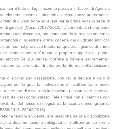
ze, per difetto di legittimazione passiva in favore di Agenzia
uare elementi essenziali attinenti alle circostanze pretermesse
difetto di giurisdizione sollevata per la prima volta in sede di
riori di giudico” (Cass. 22097/2013). E’ vero infatti che quando
o prestato acquiescenza, non contestando la relativa sentenza
 trattandosi di questione ormai coperta dal giudicato implicito
io per cui nel processo tributario, qualora il giudice di primo
tale riconoscimento e’ tenuta a proporre appello sul punto,
 ex articolo 54, pur senza ricorrere a formule sacramentali,
hiaramente la volonta’ di ottenere la riforma della decisione
ma di ricorso per cassazione, con cui si deduca il vizio di
gioni per le quali la motivazione e’ insufficiente, imposto
, al termine di esso, una indicazione riassuntiva e sintetica,
sibilita’ del ricorso stesso. Tale sintesi non si identifica con
levabilita’ del nesso eziologico tra la lacuna o incongruenza
ss. 5858/2013, 28242/2013).
 ratione temporis vigente, era prescritta da una disposizione
o altra documentazione obbligatorie, e’ altresi’ punito con la
base dei vigenti contratti collettivi nazionali, per il periodo