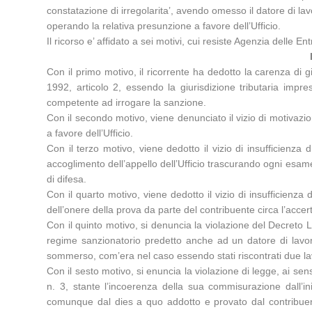
constatazione di irregolarita’, avendo omesso il datore di lav
operando la relativa presunzione a favore dell’Ufficio.
Il ricorso e’ affidato a sei motivi, cui resiste Agenzia delle E
Con il primo motivo, il ricorrente ha dedotto la carenza di gi
1992, articolo 2, essendo la giurisdizione tributaria impre
competente ad irrogare la sanzione.
Con il secondo motivo, viene denunciato il vizio di motivaz
a favore dell’Ufficio.
Con il terzo motivo, viene dedotto il vizio di insufficienza 
accoglimento dell’appello dell’Ufficio trascurando ogni esame 
di difesa.
Con il quarto motivo, viene dedotto il vizio di insufficienza
dell’onere della prova da parte del contribuente circa l’accer
Con il quinto motivo, si denuncia la violazione del Decreto Le
regime sanzionatorio predetto anche ad un datore di lavoro 
sommerso, com’era nel caso essendo stati riscontrati due lav
Con il sesto motivo, si enuncia la violazione di legge, ai sen
n. 3, stante l’incoerenza della sua commisurazione dall’in
comunque dal dies a quo addotto e provato dal contribuente