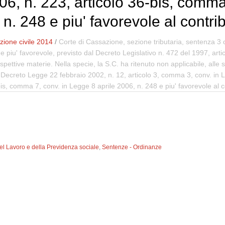
6, n. 223, articolo 36-bis, comma
 n. 248 e piu' favorevole al contri
ione civile 2014
/
Corte di Cassazione, sezione tributaria, sentenza 3 
gge piu' favorevole, previsto dal Decreto Legislativo n. 472 del 1997, artico
 rispettive materie. Nella specie, la S.C. ha ritenuto non applicabile, al
dal Decreto Legge 22 febbraio 2002, n. 12, articolo 3, comma 3, conv. in
is, comma 7, conv. in Legge 8 aprile 2006, n. 248 e piu' favorevole al 
del Lavoro e della Previdenza sociale
,
Sentenze - Ordinanze