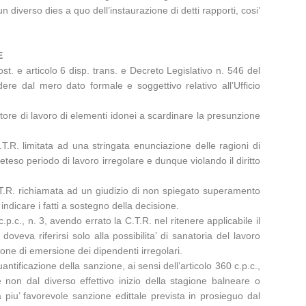
 diverso dies a quo dell’instaurazione di detti rapporti, cosi’
E
ost. e articolo 6 disp. trans. e Decreto Legislativo n. 546 del
dere dal mero dato formale e soggettivo relativo all’Ufficio
ore di lavoro di elementi idonei a scardinare la presunzione
C.T.R. limitata ad una stringata enunciazione delle ragioni di
eteso periodo di lavoro irregolare e dunque violando il diritto
a C.T.R. richiamata ad un giudizio di non spiegato superamento
ndicare i fatti a sostegno della decisione.
p.c., n. 3, avendo errato la C.T.R. nel ritenere applicabile il
eva riferirsi solo alla possibilita’ di sanatoria del lavoro
one di emersione dei dipendenti irregolari.
ntificazione della sanzione, ai sensi dell’articolo 360 c.p.c.,
 non dal diverso effettivo inizio della stagione balneare o
piu’ favorevole sanzione edittale prevista in prosieguo dal