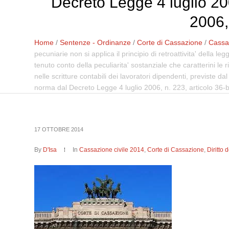
Decreto Legge 4 luglio 200
2006,
Home
/
Sentenze - Ordinanze
/
Corte di Cassazione
/
Cassaz
pecuniarie non si applica il principio di retroattivita' della le
tenuto conto della peculiarita' sostanziale che caratterini le
nelle scritture contabili dei lavoratori dipendenti, previste 
norma dal Decreto Legge 4 luglio 2006, n. 223, articolo 36-b
17 OTTOBRE 2014
By
D'Isa
In
Cassazione civile 2014
,
Corte di Cassazione
,
Diritto 