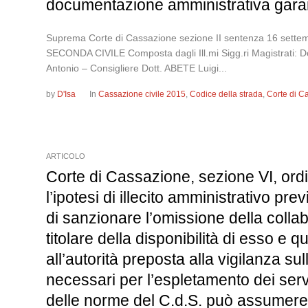
documentazione amministrativa garanti
Suprema Corte di Cassazione sezione II sentenza 16 
SECONDA CIVILE Composta dagli Ill.mi Sigg.ri Magistrati: 
Antonio – Consigliere Dott. ABETE Luigi...
by
D'Isa
In
Cassazione civile 2015
,
Codice della strada
,
Corte di C
ARTICOLO
Corte di Cassazione, sezione VI, ordi
l’ipotesi di illecito amministrativo pre
di sanzionare l’omissione della collabo
titolare della disponibilità di esso e
all’autorità preposta alla vigilanza su
necessari per l’espletamento dei servi
delle norme del C.d.S. può assumere