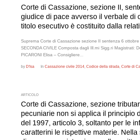
Corte di Cassazione, sezione II, sent
giudice di pace avverso il verbale di
titolo esecutivo è costituito dalla rel
Suprema Corte di Cassazione sezione II sentenza 6 o
SECONDA CIVILE Composta dagli Ill.mi Sigg.ri Magistrati: 
PICARONI Elisa – Consigliere...
by
D'Isa
In
Cassazione civile 2014
,
Codice della strada
,
Corte di C
ARTICOLO
Corte di Cassazione, sezione tributar
pecuniarie non si applica il principio 
del 1997, articolo 3, soltanto per le in
caratterini le rispettive materie. Nell