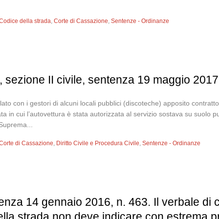
Codice della strada
,
Corte di Cassazione
,
Sentenze - Ordinanze
 sezione II civile, sentenza 19 maggio 2017
to con i gestori di alcuni locali pubblici (discoteche) apposito contratto 
a in cui l’autovettura è stata autorizzata al servizio sostava su suolo pu
Suprema...
Corte di Cassazione
,
Diritto Civile e Procedura Civile
,
Sentenze - Ordinanze
enza 14 gennaio 2016, n. 463. Il verbale di
ella strada non deve indicare con estrema pre