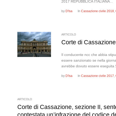
2017 REPUBBLICA ITALIANA...
by
D'Isa
In
Cassazione civile 2018
,
ARTICOLO
Corte di Cassazione,
Il conducente ncc che abbia stipula
essere sanzionato se nella giornat
avrebbe dovuto essere eseguita 
by
D'Isa
In
Cassazione civile 2017
,
ARTICOLO
Corte di Cassazione, sezione II, sent
contestata un’infrazione del codice d