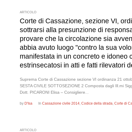
ARTICOLO
Corte di Cassazione, sezione VI, ordin
sottrarsi alla presunzione di responsab
provare che la circolazione sia avve
abbia avuto luogo "contro la sua volon
manifestata in un concreto e idoneo c
estrinsecatosi in atti e fatti rilevator
Suprema Corte di Cassazione sezione VI ordinanza 21
SESTA CIVILE SOTTOSEZIONE 2 Composta dagli Ill.mi Sigg.ri
Dott. PICARONI Elisa – Consigliere...
by
D'Isa
In
Cassazione civile 2014
,
Codice della strada
,
Corte di C
ARTICOLO