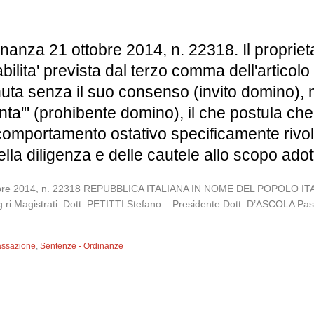
anza 21 ottobre 2014, n. 22318. Il proprietar
ilita' prevista dal terzo comma dell'articolo 
nuta senza il suo consenso (invito domino),
ta'" (prohibente domino), il che postula che l
omportamento ostativo specificamente rivolt
i della diligenza e delle cautele allo scopo adot
 ottobre 2014, n. 22318 REPUBBLICA ITALIANA IN NOME DEL POPO
 Magistrati: Dott. PETITTI Stefano – Presidente Dott. D’ASCOLA Pasqua
assazione
,
Sentenze - Ordinanze