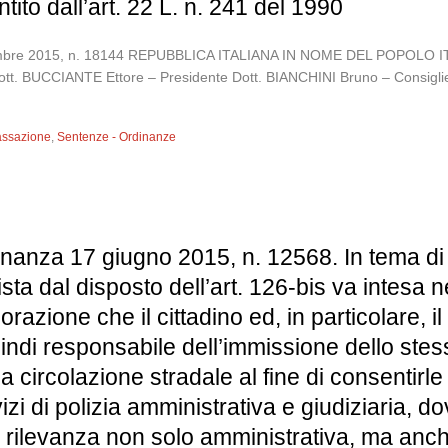
to dall’art. 22 L. n. 241 del 1990
settembre 2015, n. 18144 REPUBBLICA ITALIANA IN NOME DEL POP
Dott. BUCCIANTE Ettore – Presidente Dott. BIANCHINI Bruno – Consigli
assazione
,
Sentenze - Ordinanze
nanza 17 giugno 2015, n. 12568. In tema di v
vista dal disposto dell’art. 126-bis va intesa 
razione che il cittadino ed, in particolare, il
 quindi responsabile dell’immissione dello ste
lla circolazione stradale al fine di consentir
zi di polizia amministrativa e giudiziaria, d
 rilevanza non solo amministrativa, ma anc