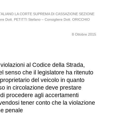
OLO ITALIANO LA CORTE SUPREMA DI CASSAZIONE SEZIONE
ere Dott. PETITTI Stefano – Consigliere Dott. ORICCHIO
8 Ottobre 2015
iolazioni al Codice della Strada,
nel senso che il legislatore ha ritenuto
 proprietario del veicolo in quanto
sso in circolazione deve prestare
le di procedere agli accertamenti
ovendosi tener conto che la violazione
he penale