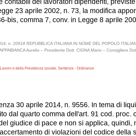
e contabili dei lavoratori dipendenti, previ
Legge 23 aprile 2002, n. 73, la modifica appo
36-bis, comma 7, conv. in Legge 8 aprile 2006
tobre 2014, n. 20918 REPUBBLICA ITALIANA IN NOME DEL POPOLO I
. CAPPABIANCA Aurelio – Presidente Dott. CIGNA Mario – Consigliere D
l Lavoro e della Previdenza sociale
,
Sentenze - Ordinanze
nza 30 aprile 2014, n. 9556. In tema di liquid
to dal quarto comma dell'art. 91 cod. proc. c
 del giudice di pace e non si applica, quindi,
accertamento di violazioni del codice della 