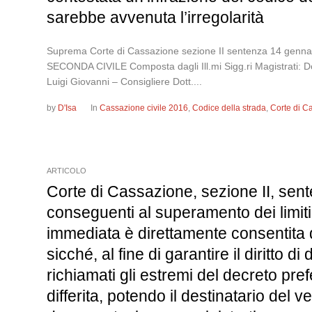
sarebbe avvenuta l’irregolarità
Suprema Corte di Cassazione sezione II sentenza 14 
SECONDA CIVILE Composta dagli Ill.mi Sigg.ri Magistrati: 
Luigi Giovanni – Consigliere Dott....
by
D'Isa
In
Cassazione civile 2016
,
Codice della strada
,
Corte di C
ARTICOLO
Corte di Cassazione, sezione II, sen
conseguenti al superamento dei limiti
immediata è direttamente consentita da
sicché, al fine di garantire il diritto
richiamati gli estremi del decreto pre
differita, potendo il destinatario del 