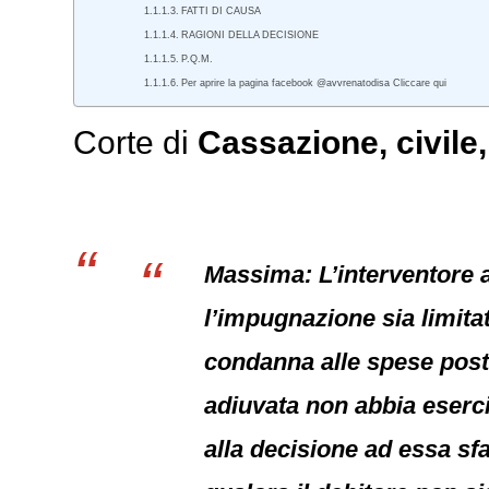
FATTI DI CAUSA
RAGIONI DELLA DECISIONE
P.Q.M.
Per aprire la pagina facebook @avvrenatodisa Cliccare qui
Corte di
Cassazione
,
civile
Massima: L’interventore 
l’impugnazione sia limitat
condanna alle spese post
adiuvata non abbia eserci
alla decisione ad essa sfa