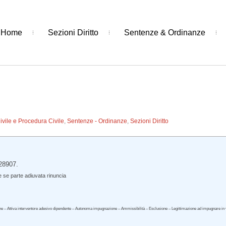
Home
Sezioni Diritto
Sentenze & Ordinanze
Civile e Procedura Civile
,
Sentenze - Ordinanze
,
Sezioni Diritto
 28907.
se parte adiuvata rinuncia
ione – Attiva interventore adesivo dipendente – Autonoma impugnazione – Ammissibilità – Esclusione – Legittimazione ad impugnare in 