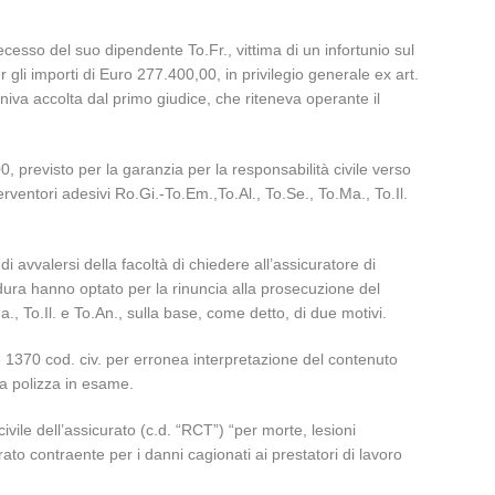
esso del suo dipendente To.Fr., vittima di un infortunio sul
 gli importi di Euro 277.400,00, in privilegio generale ex art.
eniva accolta dal primo giudice, che riteneva operante il
previsto per la garanzia per la responsabilità civile verso
erventori adesivi Ro.Gi.-To.Em.,To.Al., To.Se., To.Ma., To.Il.
i avvalersi della facoltà di chiedere all’assicuratore di
edura hanno optato per la rinuncia alla prosecuzione del
 To.Il. e To.An., sulla base, come detto, di due motivi.
 e 1370 cod. civ. per erronea interpretazione del contenuto
lla polizza in esame.
civile dell’assicurato (c.d. “RCT”) “per morte, lesioni
rato contraente per i danni cagionati ai prestatori di lavoro