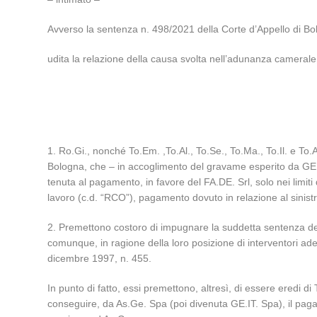
Avverso la sentenza n. 498/2021 della Corte d’Appello di Bo
udita la relazione della causa svolta nell’adunanza cameral
1. Ro.Gi., nonché To.Em. ,To.Al., To.Se., To.Ma., To.Il. e To.
Bologna, che – in accoglimento del gravame esperito da GE.I
tenuta al pagamento, in favore del FA.DE. Srl, solo nei limiti
lavoro (c.d. “RCO”), pagamento dovuto in relazione al sinistro
2. Premettono costoro di impugnare la suddetta sentenza della
comunque, in ragione della loro posizione di interventori ad
dicembre 1997, n. 455.
In punto di fatto, essi premettono, altresì, di essere eredi di 
conseguire, da As.Ge. Spa (poi divenuta GE.IT. Spa), il pagam