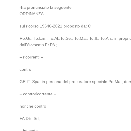
-ha pronunciato la seguente
ORDINANZA
sul ricorso 19640-2021 proposto da: C
Ro.Gi., To.Em., To.Al.,To.Se., To.Ma., To.Il., To.An., in proprio
dall’Avvocato Fr.PA.;
– ricorrenti –
contro
GE.IT. Spa, in persona del procuratore speciale Po.Ma., domic
– controricorrente –
nonché contro
FA.DE. Srl;
– intimato –