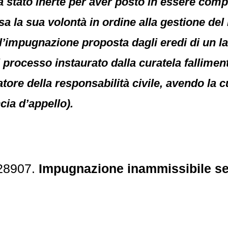
a stato inerte per aver posto in essere compo
a la sua volontà in ordine alla gestione del 
l’impugnazione proposta dagli eredi di un l
l processo instaurato dalla curatela falliment
atore della responsabilità civile, avendo la c
ia d’appello).
 28907.
Impugnazione inammissibile se 