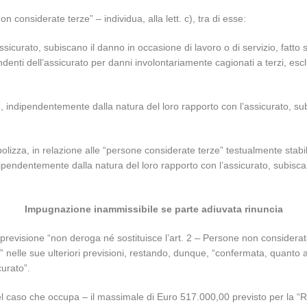
on considerate terze” – individua, alla lett. c), tra di esse:
icurato, subiscano il danno in occasione di lavoro o di servizio, fatto
denti dell’assicurato per danni involontariamente cagionati a terzi, escl
che, indipendentemente dalla natura del loro rapporto con l’assicurato, 
 polizza, in relazione alle “persone considerate terze” testualmente stabil
ndipendentemente dalla natura del loro rapporto con l’assicurato, subisc
Impugnazione inammissibile se parte adiuvata rinuncia
revisione “non deroga né sostituisce l’art. 2 – Persone non considerat
ato” nelle sue ulteriori previsioni, restando, dunque, “confermata, quanto 
urato”.
l caso che occupa – il massimale di Euro 517.000,00 previsto per la “RCO