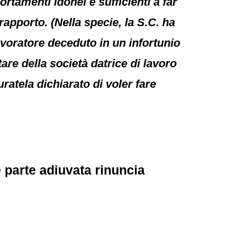
rtamenti idonei e sufficienti a far
rapporto. (Nella specie, la S.C. ha
avoratore deceduto in un infortunio
are della società datrice di lavoro
uratela dichiarato di voler fare
parte adiuvata rinuncia