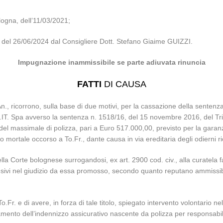
logna, dell’11/03/2021;
e del 26/06/2024 dal Consigliere Dott. Stefano Giaime GUIZZI.
Impugnazione inammissibile se parte adiuvata rinuncia
FATTI
DI CAUSA
An., ricorrono, sulla base di due motivi, per la cassazione della sentenz
T. Spa avverso la sentenza n. 1518/16, del 15 novembre 2016, del Trib
 del massimale di polizza, pari a Euro 517.000,00, previsto per la garanzi
 mortale occorso a To.Fr., dante causa in via ereditaria degli odierni ri
 Corte bolognese surrogandosi, ex art. 2900 cod. civ., alla curatela fal
esivi nel giudizio da essa promosso, secondo quanto reputano ammissibi
To.Fr. e di avere, in forza di tale titolo, spiegato intervento volontario 
ento dell’indennizzo assicurativo nascente da polizza per responsabilità