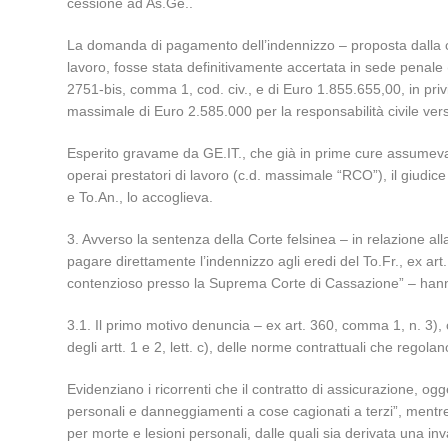
cessione ad As.Ge..
La domanda di pagamento dell’indennizzo – proposta dalla cur
lavoro, fosse stata definitivamente accertata in sede penale (
2751-bis, comma 1, cod. civ., e di Euro 1.855.655,00, in privi
massimale di Euro 2.585.000 per la responsabilità civile ver
Esperito gravame da GE.IT., che già in prime cure assumeva e
operai prestatori di lavoro (c.d. massimale “RCO”), il giudice 
e To.An., lo accoglieva.
3. Avverso la sentenza della Corte felsinea – in relazione alla
pagare direttamente l’indennizzo agli eredi del To.Fr., ex ar
contenzioso presso la Suprema Corte di Cassazione” – hanno p
3.1. Il primo motivo denuncia – ex art. 360, comma 1, n. 3), 
degli artt. 1 e 2, lett. c), delle norme contrattuali che regola
Evidenziano i ricorrenti che il contratto di assicurazione, ogge
personali e danneggiamenti a cose cagionati a terzi”, mentre ag
per morte e lesioni personali, dalle quali sia derivata una in