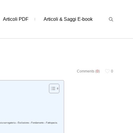
Articoli PDF
Articoli & Saggi E-book
Comments (
0
)
0
via surrogatoria – Esclusione – Fondamento – Fattispecie.