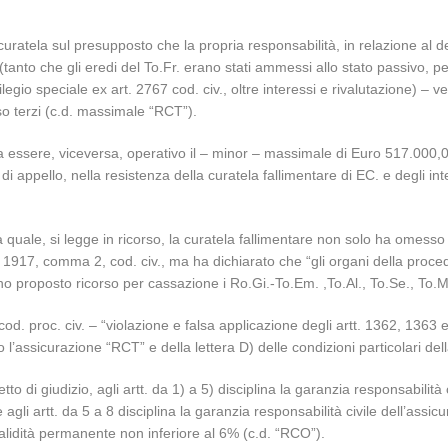
atela sul presupposto che la propria responsabilità, in relazione al dec
tanto che gli eredi del To.Fr. erano stati ammessi allo stato passivo, per
legio speciale ex art. 2767 cod. civ., oltre interessi e rivalutazione) – v
so terzi (c.d. massimale “RCT”).
ssere, viceversa, operativo il – minor – massimale di Euro 517.000,00, 
di appello, nella resistenza della curatela fallimentare di EC. e degli int
 quale, si legge in ricorso, la curatela fallimentare non solo ha omesso d
t. 1917, comma 2, cod. civ., ma ha dichiarato che “gli organi della proc
roposto ricorso per cassazione i Ro.Gi.-To.Em. ,To.Al., To.Se., To.Ma.,
cod. proc. civ. – “violazione e falsa applicazione degli artt. 1362, 1363
no l’assicurazione “RCT” e della lettera D) delle condizioni particolari de
tto di giudizio, agli artt. da 1) a 5) disciplina la garanzia responsabilità 
li artt. da 5 a 8 disciplina la garanzia responsabilità civile dell’assicu
validità permanente non inferiore al 6% (c.d. “RCO”).