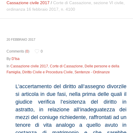
Cassazione civile 2017
/
Corte di Cassazione, sezione VI civile,
ordinanza 16 febbraio 2017, n. 4100
20 FEBBRAIO 2017
Comments (
0
)
0
By
D'Isa
In
Cassazione civile 2017
,
Corte di Cassazione
,
Delle persone e della
Famiglia
,
Diritto Civile e Procedura Civile
,
Sentenze - Ordinanze
L’accertamento del diritto all’assegno divorzile
si articola in due fasi, nella prima delle quali il
giudice verifica l’esistenza del diritto in
astratto, in relazione all’inadeguatezza dei
mezzi del coniuge richiedente, raffrontati ad un
tenore di vita analogo a quello avuto in
costanza di matrimonio e che sarebbe