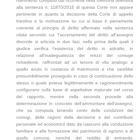
riferimento compiuto dal ricorrente nella memoria difensiva
alla sentenza n. 11870/2015 di questa Corte non appare
pertinente in quanto la decisione della Corte di appello
triestina e la motivazione su cui si base è pienamente
coerente al principio di diritto affermato nella sentenza
citata secondo cui ‘l’accertamento del diritto all’assegno
divorzile si articola in due fasi, nella prima delle quali il
giudice verifica l’esistenza del diritto in astratto, in
relazione all’inadeguatezza dei mezzi del coniuge
richiedente, raffrontati ad un tenore di vita analogo a
quello avuto in costanza di matrimonio e che sarebbe
presumibilmente proseguito in caso di continuazione dello
stesso o quale poteva legittimamente e ragionevolmente
configurarsi sulla base di aspettative maturate nel corso
del rapporto, mentre nella seconda procede alla
determinazione in concreto dell’ammontare dell’assegno,
che va compiuta tenendo conto delle condizioni dei
coniugi, delle ragioni della decisione e del contributo
personale ed economico dato da ciascuno alla conduzione
familiare e alla formazione del patrimonio di ognuno e di
quello comune, nonché del reddito di entrambi,