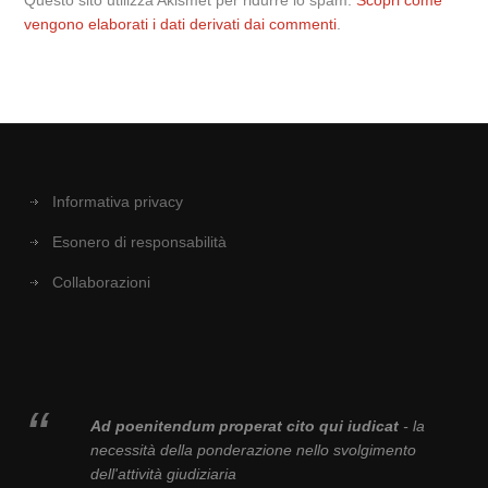
Questo sito utilizza Akismet per ridurre lo spam.
Scopri come
vengono elaborati i dati derivati dai commenti
.
Informativa privacy
Esonero di responsabilità
Collaborazioni
Ad poenitendum properat cito qui iudicat
- la
necessità della ponderazione nello svolgimento
dell'attività giudiziaria