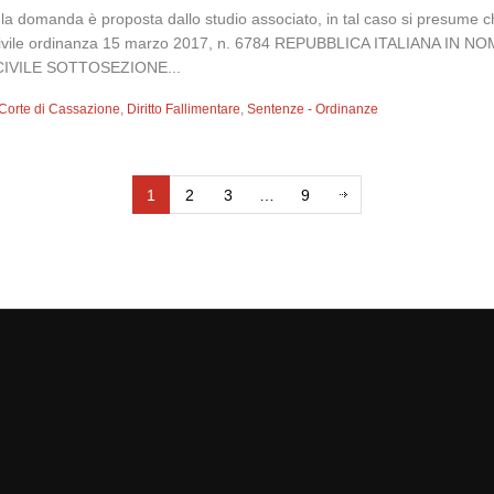
 se la domanda è proposta dallo studio associato, in tal caso si presume 
I civile ordinanza 15 marzo 2017, n. 6784 REPUBBLICA ITALIANA 
IVILE SOTTOSEZIONE...
Corte di Cassazione
,
Diritto Fallimentare
,
Sentenze - Ordinanze
1
2
3
…
9