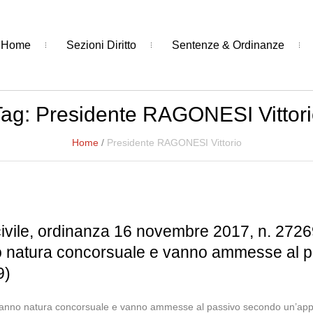
Home
Sezioni Diritto
Sentenze & Ordinanze
Tag:
Presidente RAGONESI Vittori
Home
/
Presidente RAGONESI Vittorio
ivile, ordinanza 16 novembre 2017, n. 27269
no natura concorsuale e vanno ammesse al 
9)
a hanno natura concorsuale e vanno ammesse al passivo secondo un’app