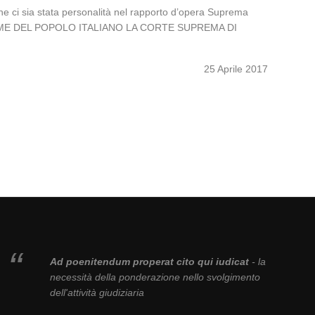
che ci sia stata personalità nel rapporto d’opera Suprema
IN NOME DEL POPOLO ITALIANO LA CORTE SUPREMA DI
25 Aprile 2017
Ad poenitendum properat cito qui iudicat
- la
necessità della ponderazione nello svolgimento
dell'attività giudiziaria