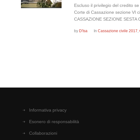
Escluso il privilegio del credito
Corte di Cassazione sezione V
CASSAZIONE SEZIONE SESTA C
by
D'Isa
In
Cassazione civile 2017
,
Informativa privacy
Esonero di responsabilità
Collaborazioni