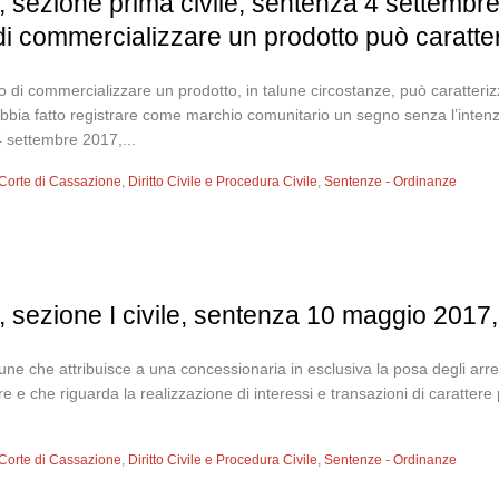
 sezione prima civile, sentenza 4 settembre
di commercializzare un prodotto può caratter
o di commercializzare un prodotto, in talune circostanze, può caratterizz
abbia fatto registrare come marchio comunitario un segno senza l’intenzio
 settembre 2017,...
Corte di Cassazione
,
Diritto Civile e Procedura Civile
,
Sentenze - Ordinanze
 sezione I civile, sentenza 10 maggio 2017,
ne che attribuisce a una concessionaria in esclusiva la posa degli arredi fu
e e che riguarda la realizzazione di interessi e transazioni di caratter
Corte di Cassazione
,
Diritto Civile e Procedura Civile
,
Sentenze - Ordinanze