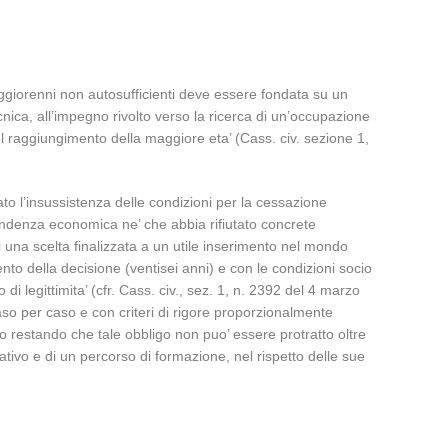
maggiorenni non autosufficienti deve essere fondata su un
cnica, all’impegno rivolto verso la ricerca di un’occupazione
el raggiungimento della maggiore eta’ (Cass. civ. sezione 1,
to l’insussistenza delle condizioni per la cessazione
endenza economica ne’ che abbia rifiutato concrete
di una scelta finalizzata a un utile inserimento nel mondo
ento della decisione (ventisei anni) e con le condizioni socio
i legittimita’ (cfr. Cass. civ., sez. 1, n. 2392 del 4 marzo
so per caso e con criteri di rigore proporzionalmente
rmo restando che tale obbligo non puo’ essere protratto oltre
ducativo e di un percorso di formazione, nel rispetto delle sue