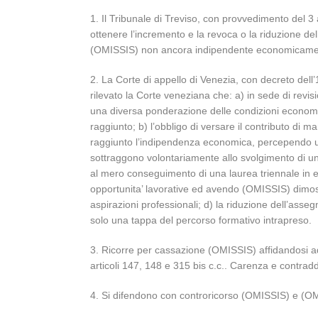
1. Il Tribunale di Treviso, con provvedimento del
ottenere l’incremento e la revoca o la riduzione del
(OMISSIS) non ancora indipendente economicame
2. La Corte di appello di Venezia, con decreto del
rilevato la Corte veneziana che: a) in sede di revi
una diversa ponderazione delle condizioni economich
raggiunto; b) l’obbligo di versare il contributo di 
raggiunto l’indipendenza economica, percependo un r
sottraggono volontariamente allo svolgimento di un’
al mero conseguimento di una laurea triennale in ed
opportunita’ lavorative ed avendo (OMISSIS) dimostr
aspirazioni professionali; d) la riduzione dell’asse
solo una tappa del percorso formativo intrapreso.
3. Ricorre per cassazione (OMISSIS) affidandosi ad
articoli 147, 148 e 315 bis c.c.. Carenza e contraddi
4. Si difendono con controricorso (OMISSIS) e (O