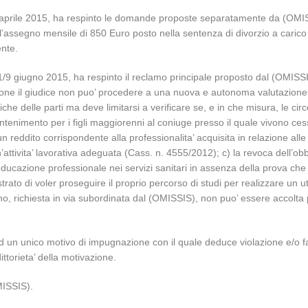
 3 aprile 2015, ha respinto le domande proposte separatamente da (OMI
l’assegno mensile di 850 Euro posto nella sentenza di divorzio a carico d
nte.
l’1/9 giugno 2015, ha respinto il reclamo principale proposto dal (OMISS
sione il giudice non puo’ procedere a una nuova e autonoma valutazione d
e delle parti ma deve limitarsi a verificare se, e in che misura, le circ
mantenimento per i figli maggiorenni al coniuge presso il quale vivono ce
eddito corrispondente alla professionalita’ acquisita in relazione alle
attivita’ lavorativa adeguata (Cass. n. 4555/2012); c) la revoca dell’ob
ucazione professionale nei servizi sanitari in assenza della prova che l
ato di voler proseguire il proprio percorso di studi per realizzare un u
gno, richiesta in via subordinata dal (OMISSIS), non puo’ essere accolta pe
 un unico motivo di impugnazione con il quale deduce violazione e/o fals
ttorieta’ della motivazione.
MISSIS).