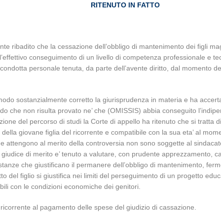
RITENUTO IN FATTO
cente ribadito che la cessazione dell’obbligo di mantenimento dei figli 
ll’effettivo conseguimento di un livello di competenza professionale e te
a condotta personale tenuta, da parte dell’avente diritto, dal momento d
modo sostanzialmente corretto la giurisprudenza in materia e ha accerta
ndo che non risulta provato ne’ che (OMISSIS) abbia conseguito l’indip
ione del percorso di studi la Corte di appello ha ritenuto che si tratta 
i della giovane figlia del ricorrente e compatibile con la sua eta’ al mom
e attengono al merito della controversia non sono soggette al sindacato d
giudice di merito e’ tenuto a valutare, con prudente apprezzamento, ca
ircostanze che giustificano il permanere dell’obbligo di mantenimento, fe
ritto del figlio si giustifica nei limiti del perseguimento di un progetto e
ibili con le condizioni economiche dei genitori.
 ricorrente al pagamento delle spese del giudizio di cassazione.