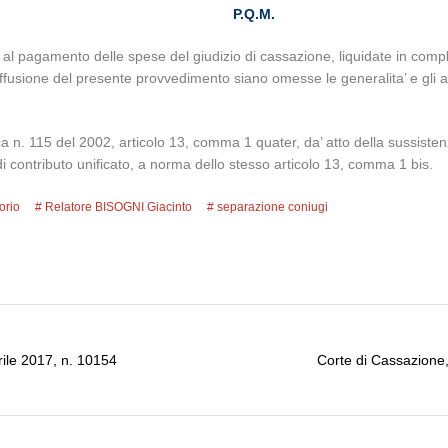
P.Q.M.
e al pagamento delle spese del giudizio di cassazione, liquidate in compl
ffusione del presente provvedimento siano omesse le generalita’ e gli alt
a n. 115 del 2002, articolo 13, comma 1 quater, da’ atto della sussisten
o di contributo unificato, a norma dello stesso articolo 13, comma 1 bis.
orio
Relatore BISOGNI Giacinto
separazione coniugi
rile 2017, n. 10154
Corte di Cassazione,