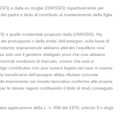
SSIS) e dalla ex moglie (OMISSIS) rispettivamente per
el padre a titolo di contributo al mantenimento della figlia
IS) e quello incidentale proposto dalla (OMISSIS). Ha
ei presupposti o della entita’ dell’assegno, sulla base di
ostanze sopravvenute abbiano alterato l’equilibrio cosi’
ssa solo ove il genitore obbligato provi che essi abbiano
 normali condizioni di mercato, ovvero che essi si
bligo contributivo non puo’ essere legata nel caso in esame
a beneficiaria dell’assegno abbia rifiutato concrete
tile inserimento nel mondo lavorativo conforme alle proprie
r le stesse ragioni costituendo il titolo di studi conseguito
a applicazione della L. n. 898 del 1970, articolo 9 e degli