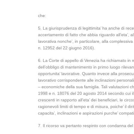
che:
5. La giurisprudenza di legittimita’ ha anche di re
accertamento di fatto che abbia riguardo all’eta’, a
lavorativa nonche’, in particolare, alla complessiv
n. 12952 del 22 giugno 2016).
6. La Corte di appello di Venezia ha richiamato in 
dell’obbligo di mantenimento in primo luogo rileva
opportunita’ lavorative. Quanto invece alla prosecuz
lavorativo corrispondente alle inclinazioni personal
– economiche della sua famiglia. Tali valutazioni ch
1998 e n. 18076 del 20 agosto 2014 secondo cui il 
crescenti in rapporto all’eta’ dei beneficiari, le c
ragionevoli limiti di tempo e di misura, poiche’ il di
capacita’, inclinazioni e aspirazioni purche’ compat
7. Il ricorso va pertanto respinto con condanna del