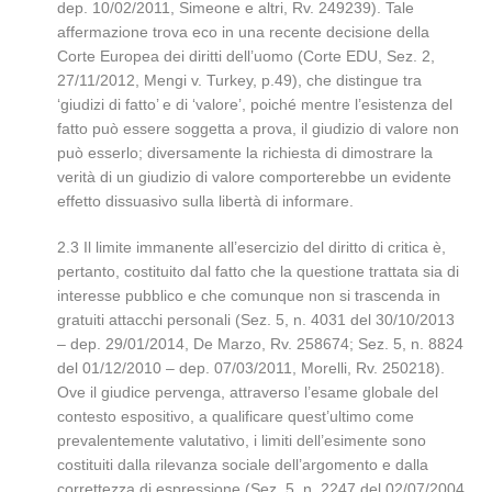
dep. 10/02/2011, Simeone e altri, Rv. 249239). Tale
affermazione trova eco in una recente decisione della
Corte Europea dei diritti dell’uomo (Corte EDU, Sez. 2,
27/11/2012, Mengi v. Turkey, p.49), che distingue tra
‘giudizi di fatto’ e di ‘valore’, poiché mentre l’esistenza del
fatto può essere soggetta a prova, il giudizio di valore non
può esserlo; diversamente la richiesta di dimostrare la
verità di un giudizio di valore comporterebbe un evidente
effetto dissuasivo sulla libertà di informare.
2.3 Il limite immanente all’esercizio del diritto di critica è,
pertanto, costituito dal fatto che la questione trattata sia di
interesse pubblico e che comunque non si trascenda in
gratuiti attacchi personali (Sez. 5, n. 4031 del 30/10/2013
– dep. 29/01/2014, De Marzo, Rv. 258674; Sez. 5, n. 8824
del 01/12/2010 – dep. 07/03/2011, Morelli, Rv. 250218).
Ove il giudice pervenga, attraverso l’esame globale del
contesto espositivo, a qualificare quest’ultimo come
prevalentemente valutativo, i limiti dell’esimente sono
costituiti dalla rilevanza sociale dell’argomento e dalla
correttezza di espressione (Sez. 5, n. 2247 del 02/07/2004