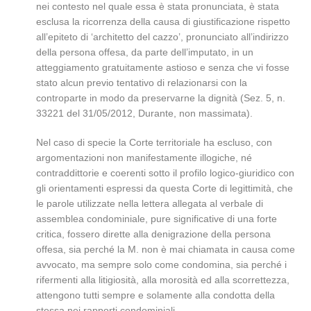
nei contesto nel quale essa è stata pronunciata, è stata
esclusa la ricorrenza della causa di giustificazione rispetto
all’epiteto di ‘architetto del cazzo’, pronunciato all’indirizzo
della persona offesa, da parte dell’imputato, in un
atteggiamento gratuitamente astioso e senza che vi fosse
stato alcun previo tentativo di relazionarsi con la
controparte in modo da preservarne la dignità (Sez. 5, n.
33221 del 31/05/2012, Durante, non massimata).
Nel caso di specie la Corte territoriale ha escluso, con
argomentazioni non manifestamente illogiche, né
contraddittorie e coerenti sotto il profilo logico-giuridico con
gli orientamenti espressi da questa Corte di legittimità, che
le parole utilizzate nella lettera allegata al verbale di
assemblea condominiale, pure significative di una forte
critica, fossero dirette alla denigrazione della persona
offesa, sia perché la M. non è mai chiamata in causa come
avvocato, ma sempre solo come condomina, sia perché i
rifermenti alla litigiosità, alla morosità ed alla scorrettezza,
attengono tutti sempre e solamente alla condotta della
stessa nei rapporti condominiali.