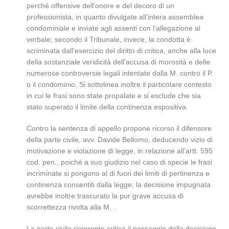
perché offensive dell’onore e del decoro di un
professionista, in quanto divulgate all’intera assemblea
condominiale e inviate agli assenti con l’allegazione al
verbale; secondo il Tribunale, invece, la condotta è
scriminata dall’esercizio del diritto di critica, anche alla luce
della sostanziale veridicità dell’accusa di morosità e delle
numerose controversie legali intentate dalla M. contro il P.
o il condominio. Si sottolinea inoltre il particolare contesto
in cui le frasi sono state propalate e si esclude che sia
stato superato il limite della continenza espositiva.
Contro la sentenza di appello propone ricorso il difensore
della parte civile, avv. Davide Bellomo, deducendo vizio di
motivazione e violazione di legge, in relazione all’artt. 595
cod. pen., poiché a suo giudizio nel caso di specie le frasi
incriminate si pongono al di fuori dei limiti di pertinenza e
continenza consentiti dalla legge; la decisione impugnata
avrebbe inoltre trascurato la pur grave accusa di
scorrettezza rivolta alla M. .
La parte civile ricorrente critica il passaggio della decisione