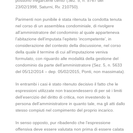
possono fregarcene cento’ (Sez. 5, n. 5767 del
23/02/1998, Saturni, Rv. 210750).
Parimenti non punibile è stata ritenuta la condotta tenuta
nel corso di un assemblea condominiale, di rivolgere
all’amministratore del condominio al quale apparteneva
l’abitazione dell’imputata l’epiteto ‘incompetente’, in
considerazione del contesto della discussione, nel corso
della quale il termine di cui all’imputazione veniva
formulato, con riguardo alle modalità della gestione del
condominio da parte dell’amministratore (Sez. 5, n. 5633
del 05/12/2014 – dep. 05/02/2015, Ponti, non massimata).
In entrambi i casi è stato ritenuto decisivo il fatto che le
espressioni utilizzate non trascendessero di per sé i limiti
dell’esercizio del diritto di critica, non investendo la
persona dell’amministratore in quanto tale, ma gli atti dallo
stesso compiuti nel compimento del proprio incarico.
In senso opposto, pur ribadendo che l’espressione
offensiva deve essere valutata non prima di essere calata