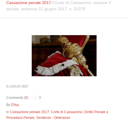
Cassazione penale 2017
/
Corte di Cassazione, sezione V
penale, sentenza 22 giugno 2017, n. 31079
5 LUGLIO 2017
Comments (
0
)
0
By
D'Isa
In
Cassazione penale 2017
,
Corte di Cassazione
,
Diritto Penale e
Procedura Penale
,
Sentenze - Ordinanze