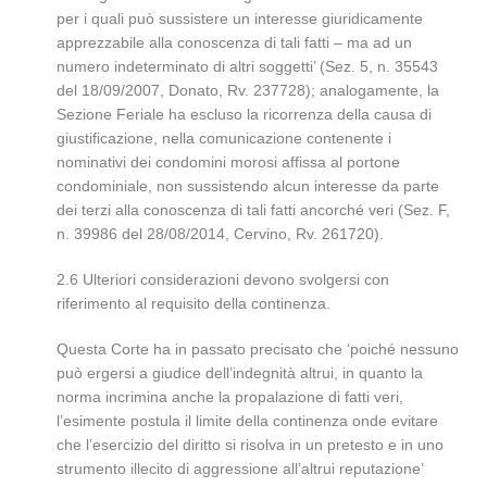
per i quali può sussistere un interesse giuridicamente
apprezzabile alla conoscenza di tali fatti – ma ad un
numero indeterminato di altri soggetti’ (Sez. 5, n. 35543
del 18/09/2007, Donato, Rv. 237728); analogamente, la
Sezione Feriale ha escluso la ricorrenza della causa di
giustificazione, nella comunicazione contenente i
nominativi dei condomini morosi affissa al portone
condominiale, non sussistendo alcun interesse da parte
dei terzi alla conoscenza di tali fatti ancorché veri (Sez. F,
n. 39986 del 28/08/2014, Cervino, Rv. 261720).
2.6 Ulteriori considerazioni devono svolgersi con
riferimento al requisito della continenza.
Questa Corte ha in passato precisato che ‘poiché nessuno
può ergersi a giudice dell’indegnità altrui, in quanto la
norma incrimina anche la propalazione di fatti veri,
l’esimente postula il limite della continenza onde evitare
che l’esercizio del diritto si risolva in un pretesto e in uno
strumento illecito di aggressione all’altrui reputazione’