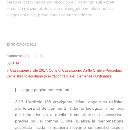
personalizzato del danno biologico è circoscritto agli aspetti
dinamico relazionali della vita del soggetto in relazione alle
allegazioni e alle prove specificamente addotte
22 NOVEMBRE 2017
Comments (
0
)
0
By
D'Isa
In
Cassazione civile 2017
,
Corte di Cassazione
,
Diritto Civile e Procedura
Civile
,
Illecito aquiliano (o extracontrattuale)
,
Sentenze - Ordinanze
[….segue pagina antecedente]
3.13. L’articolo 138 previgente, difatti, dopo aver definito,
alla lettera a) del comma 2, il danno biologico in maniera
del tutto identica a quella di cui all’articolo successivo,
precisa poi, al comma 3, che “qualora la menomazione
accertata incida in maniera rilevante su specifici aspetti