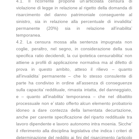
4.1. Il ricorrente propone un’articolata censura di
violazione di legge in relazione al rigetto della domanda di
risarcimento del danno patrimoniale conseguente al
sinistro, sia in relazione alla percentuale di invalidita’
permanente (20%) sia in relazione all’inabilita’
temporanea.
4.2. La censura mossa alla sentenza impugnata non
coglie, peraltro, nel segno, in considerazione della sua
specifica ratio decidendi, la cui ipotetica censurabilita’ non
attiene a profili di applicazione normativa ma al difetto di
prova in questo ambito, atteso il rilievo – quanto
all’invalidita’ permanente – che lo stesso consulente di
parte ha condiviso in ordine all’assenza di conseguenze
sulla capacita’ reddituale, rimasta intatta, del danneggiato,
e – quanto all’inabilita’ temporanea – che nel dibattito
processuale non e’ stato offerto alcun elemento probatorio
idoneo a dare contezza della lamentata decurtazione,
anche per carente specificazione del riparto reddituale tra
lavoro dipendente e lavoro autonomo intra moenia. Sicche’
il riferimento alla disciplina legislativa che indica i criteri di
determinazione del reddito ai fini del risarcimento (articolo