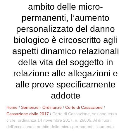
ambito delle micro-
permanenti, l’aumento
personalizzato del danno
biologico è circoscritto agli
aspetti dinamico relazionali
della vita del soggetto in
relazione alle allegazioni e
alle prove specificamente
addotte
Home
/
Sentenze - Ordinanze
/
Corte di Cassazione
/
Cassazione civile 2017
/
Corte di Cassazione, sezione terza
civile, ordinanza 14 novembre 2017, n. 26805. Al di fuori
dell’eccezionale ambito delle micro-permanenti, l’aumento