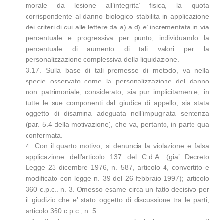
morale da lesione all’integrita’ fisica, la quota
corrispondente al danno biologico stabilita in applicazione
dei criteri di cui alle lettere da a) a d) e’ incrementata in via
percentuale e progressiva per punto, individuando la
percentuale di aumento di tali valori per la
personalizzazione complessiva della liquidazione.
3.17. Sulla base di tali premesse di metodo, va nella
specie osservato come la personalizzazione del danno
non patrimoniale, considerato, sia pur implicitamente, in
tutte le sue componenti dal giudice di appello, sia stata
oggetto di disamina adeguata nell’impugnata sentenza
(par. 5.4 della motivazione), che va, pertanto, in parte qua
confermata.
4. Con il quarto motivo, si denuncia la violazione e falsa
applicazione dell’articolo 137 del C.d.A. (gia’ Decreto
Legge 23 dicembre 1976, n. 587, articolo 4, convertito e
modificato con legge n. 39 del 26 febbraio 1997); articolo
360 c.p.c., n. 3. Omesso esame circa un fatto decisivo per
il giudizio che e’ stato oggetto di discussione tra le parti;
articolo 360 c.p.c., n. 5.