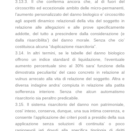
3.13.3. Il che conferma ancora che, al di fuori del
circoscritto ed eccezionale ambito delle micro-permanenti,
l’aumento personalizzato del danno biologico e’ circoscritto
agli aspetti dinamico relazionali della vita del soggetto in
relazione alle allegazioni e alle prove specificamente
addotte, del tutto a prescindere dalla considerazione (e
dalla risarcibilita’) del danno morale. Senza che cio’
costituisca alcuna “duplicazione risarcitoria”.
3.14. In altri termini, se le tabelle del danno biologico
offrono un indice standard di liquidazione, l’eventuale
aumento percentuale sino al 30% sara’ funzione della
dimostrata peculiarita’ del caso concreto in relazione al
vulnus arrecato alla vita di relazione del soggetto. Altra e
diversa indagine andra’ compiuta in relazione alla patita
sofferenza interiore. Senza che alcun automatismo
risarcitorio sia peraltro predicabile.
3.15. Il sistema risarcitorio del danno non patrimoniale,
cosi’ inteso, conserva, dunque, una sua intima coerenza, e
consente l’applicazione dei criteri posti a presidio della sua
applicazione senza soluzioni di continuita’ o poco
ragionevoli iati dovuti alla specifica tipologia di diritti