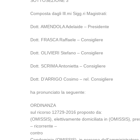
SOTTOSEZIONE 3
Composta dagli Ill.mi Sigg.ri Magistrati:
Dott. AMENDOLA Adelaide – Presidente
Dott. FRASCA Raffaele – Consigliere
Dott. OLIVIERI Stefano – Consigliere
Dott. SCRIMA Antonietta – Consigliere
Dott. D’ARRIGO Cosimo – rel. Consigliere
ha pronunciato la seguente:
ORDINANZA
sul ricorso 12729-2016 proposto da:
(OMISSIS), elettivamente domiciliata in (OMISSIS), pre
– ricorrente –
contro
Condominio (OMISSIS), in persona dell’amministratore