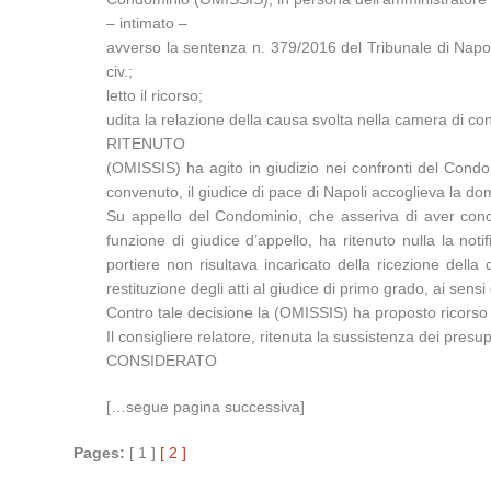
– intimato –
avverso la sentenza n. 379/2016 del Tribunale di Napoli,
civ.;
letto il ricorso;
udita la relazione della causa svolta nella camera di co
RITENUTO
(OMISSIS) ha agito in giudizio nei confronti del Condom
convenuto, il giudice di pace di Napoli accoglieva la d
Su appello del Condominio, che asseriva di aver conos
funzione di giudice d’appello, ha ritenuto nulla la notif
portiere non risultava incaricato della ricezione dell
restituzione degli atti al giudice di primo grado, ai sensi 
Contro tale decisione la (OMISSIS) ha proposto ricorso pe
Il consigliere relatore, ritenuta la sussistenza dei presu
CONSIDERATO
[…segue pagina successiva]
Pages:
[ 1 ]
[ 2 ]