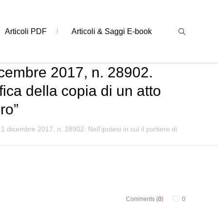
Articoli PDF
Articoli & Saggi E-book
dicembre 2017, n. 28902.
fica della copia di un atto
iro”
 dicembre 2017, n. 28902. Nell’ipotesi in cui il portiere di
Comments (
0
)
0