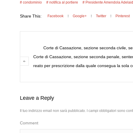
condominio
notifica al portiere
Presidente Amendola Adelai
Share This:
Facebook
Google+
Twitter
Pinterest
Corte di Cassazione, sezione seconda civile, sen
Corte di Cassazione, sezione seconda penale, sentenz
reato per prescrizione dalla quale consegua la sola con
Leave a Reply
Il tuo indirizzo email non sarà pubblicato.
I campi obbligatori sono con
Comment