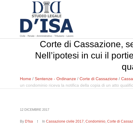
Corte di Cassazione, se
Nell’ipotesi in cui il por
qua
Home
/
Sentenze - Ordinanze
/
Corte di Cassazione
/
Cassaz
un condominio riceva la notifica della copia di un atto qualifi
12 DICEMBRE 2017
By
D'Isa
In
Cassazione civile 2017
,
Condominio
,
Corte di Cassa