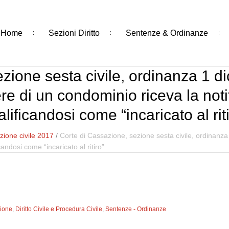
Home
Sezioni Diritto
Sentenze & Ordinanze
zione sesta civile, ordinanza 1 
tiere di un condominio riceva la noti
lificandosi come “incaricato al rit
ione civile 2017
/
Corte di Cassazione, sezione sesta civile, ordinanza 1
candosi come “incaricato al ritiro”
zione
,
Diritto Civile e Procedura Civile
,
Sentenze - Ordinanze