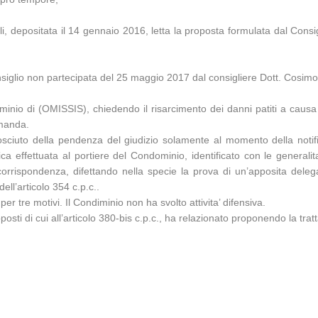
 depositata il 14 gennaio 2016, letta la proposta formulata dal Consigl
nsiglio non partecipata del 25 maggio 2017 dal consigliere Dott. Cosimo
inio di (OMISSIS), chiedendo il risarcimento dei danni patiti a causa 
omanda.
ciuto della pendenza del giudizio solamente al momento della notific
ica effettuata al portiere del Condominio, identificato con le generalita
a corrispondenza, difettando nella specie la prova di un’apposita del
dell’articolo 354 c.p.c..
r tre motivi. Il Condiminio non ha svolto attivita’ difensiva.
pposti di cui all’articolo 380-bis c.p.c., ha relazionato proponendo la tra