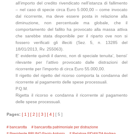
all’importo del credito rivendicato nell’istanza di fallimento
– nel caso di specie circa Euro 5.000,00 – come invocato
dal ricorrente, ma deve essere posta in relazione alla
diminuzione, non percentuale ma globale, che il
comportamento del fallito ha provocato alla massa attiva
che sarebbe stata disponibile per il riparto ove non si
fossero verificati gli illeciti (Sez. 5, n. 13285 del
18/01/2013, Rv. 255063).
E’ evidente quindi il danno, non di speciale tenuita’, bensi’
rilevante per l’attivo provocato dalle distrazioni del
ricorrente per l’importo di circa Euro 55.000,00.
Il rigetto del rigetto del ricorso comporta la condanna del
ricorrente al pagamento delle spese processuali.
P.Q.M.
Rigetta il ricorso e condanna il ricorrente al pagamento
delle spese processuali.
Pages:
[ 1 ]
[ 2 ]
[ 3 ]
[ 4 ]
[ 5 ]
bancarotta
bancarotta patrimoniale per distrazione
Presidente BRUNO Paolo Antonio
Relatore FIDANZIA Andrea