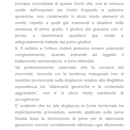
principio consolidato di questa Corte che, ove le censure
svolte dall’imputato nei motivi d’appello si palesino
generiche, non contenendo in alcun modo elementi di
novita’ rispetto a quelli gia’ esaminati e disattesi nella
sentenza di primo grado, il giudice del gravame non e’
tenuto a riesaminare questioni gia’ risolte e
adeguatamente trattate dal primo giudice.
5. Il settimo e l’ottavo motivo possono essere esaminati
congiuntamente, avendo entrambi ad oggetto il
trattamento sanzionatorio, e sono infondati.
Va preliminarmente osservato che la censura del
ricorrente, secondo cui la sentenza impugnata non si
sarebbe pronunciata sulla doglianza relativa alla illegittima
equivalenza tra “attenuanti generiche e la contestata
aggravante”, non e’ in alcun modo meritevole di
accoglimento.
E’ evidente che su tale doglianza la Corte territoriale ha
implicitamente provveduto, avendo applicato sulla pena
fissata base la diminuzione di pena per le attenuanti
generiche nonche’ correttamente eliminato ogni riferimento