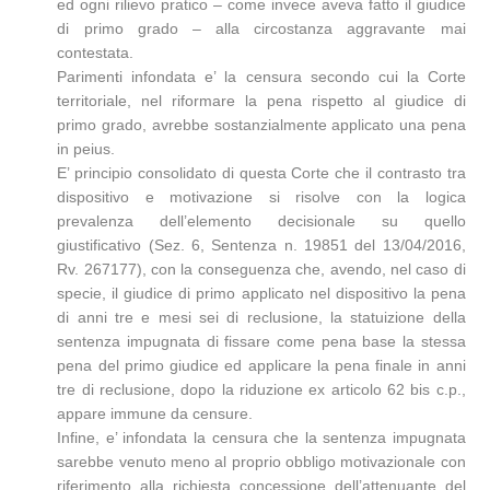
ed ogni rilievo pratico – come invece aveva fatto il giudice
di primo grado – alla circostanza aggravante mai
contestata.
Parimenti infondata e’ la censura secondo cui la Corte
territoriale, nel riformare la pena rispetto al giudice di
primo grado, avrebbe sostanzialmente applicato una pena
in peius.
E’ principio consolidato di questa Corte che il contrasto tra
dispositivo e motivazione si risolve con la logica
prevalenza dell’elemento decisionale su quello
giustificativo (Sez. 6, Sentenza n. 19851 del 13/04/2016,
Rv. 267177), con la conseguenza che, avendo, nel caso di
specie, il giudice di primo applicato nel dispositivo la pena
di anni tre e mesi sei di reclusione, la statuizione della
sentenza impugnata di fissare come pena base la stessa
pena del primo giudice ed applicare la pena finale in anni
tre di reclusione, dopo la riduzione ex articolo 62 bis c.p.,
appare immune da censure.
Infine, e’ infondata la censura che la sentenza impugnata
sarebbe venuto meno al proprio obbligo motivazionale con
riferimento alla richiesta concessione dell’attenuante del