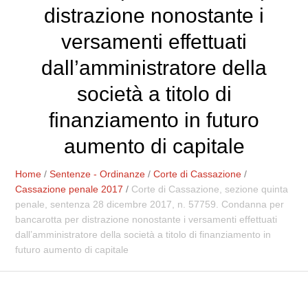
distrazione nonostante i
versamenti effettuati
dall’amministratore della
società a titolo di
finanziamento in futuro
aumento di capitale
Home
/
Sentenze - Ordinanze
/
Corte di Cassazione
/
Cassazione penale 2017
/
Corte di Cassazione, sezione quinta
penale, sentenza 28 dicembre 2017, n. 57759. Condanna per
bancarotta per distrazione nonostante i versamenti effettuati
dall’amministratore della società a titolo di finanziamento in
futuro aumento di capitale