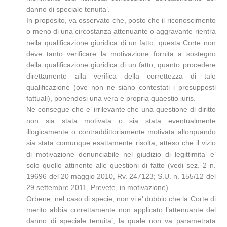
danno di speciale tenuita’.
In proposito, va osservato che, posto che il riconoscimento
o meno di una circostanza attenuante o aggravante rientra
nella qualificazione giuridica di un fatto, questa Corte non
deve tanto verificare la motivazione fornita a sostegno
della qualificazione giuridica di un fatto, quanto procedere
direttamente alla verifica della correttezza di tale
qualificazione (ove non ne siano contestati i presupposti
fattuali), ponendosi una vera e propria quaestio iuris.
Ne consegue che e’ irrilevante che una questione di diritto
non sia stata motivata o sia stata eventualmente
illogicamente o contraddittoriamente motivata allorquando
sia stata comunque esattamente risolta, atteso che il vizio
di motivazione denunciabile nel giudizio di legittimita’ e’
solo quello attinente alle questioni di fatto (vedi sez. 2 n.
19696 del 20 maggio 2010, Rv. 247123; S.U. n. 155/12 del
29 settembre 2011, Prevete, in motivazione).
Orbene, nel caso di specie, non vi e’ dubbio che la Corte di
merito abbia correttamente non applicato l’attenuante del
danno di speciale tenuita’, la quale non va parametrata