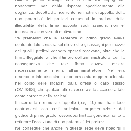
nonostante non abbia risposto specificamente alla
doglianza, dedotta dal ricorrente nei motivi di appello, della
non paternita’ dei prelievi contestati in ragione della
illeggibilita’ della firma apposta sugli assegni, non e’
incorsa in alcun vizio di motivazione.
Va premesso che la sentenza di primo grado aveva
confutato tale censura sul rilievo che gli assegni per mezzo
dei quali i prelievi vennero operati recavano, oltre che la
firma illeggibile, anche il timbro dell’amministratore, con la
conseguenza che tale firma doveva essere
necessariamente riferita all’amministratore. Ne’ era
emerso, e tale circostanza non era stata neppure allegata
nel corso delle indagini dalla difesa o dallo stesso
(OMISSIS), che qualcun altro avesse avuto accesso a tale
conto corrente della societa’.
Il ricorrente nei motivi d’appello (pag. 10) non ha inteso
confrontarsi con cosi’ articolata argomentazione del
giudice di primo grado, essendosi limitato genericamente a
reiterare l’eccezione di non paternita’ dei prelievi.
Ne consegue che anche in questa sede deve ribadirsi il