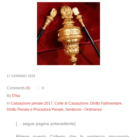
17 GENNAIO 2018
Comments (
0
)
0
By
D'Isa
In
Cassazione penale 2017
,
Corte di Cassazione
,
Diritto Fallimentare
,
Diritto Penale e Procedura Penale
,
Sentenze - Ordinanze
[….segue pagina antecedente]
Ritiene questo Collegio che la sentenza impugnata,