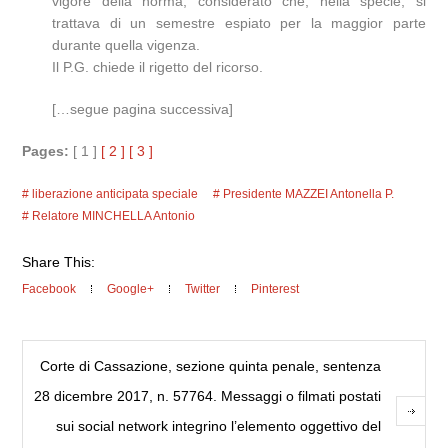
vigore della norma, considerato che, nella specie, si
trattava di un semestre espiato per la maggior parte
durante quella vigenza.
Il P.G. chiede il rigetto del ricorso.
[…segue pagina successiva]
Pages:
[ 1 ]
[ 2 ]
[ 3 ]
liberazione anticipata speciale
Presidente MAZZEI Antonella P.
Relatore MINCHELLA Antonio
Share This:
Facebook
Google+
Twitter
Pinterest
Corte di Cassazione, sezione quinta penale, sentenza
28 dicembre 2017, n. 57764. Messaggi o filmati postati
sui social network integrino l’elemento oggettivo del