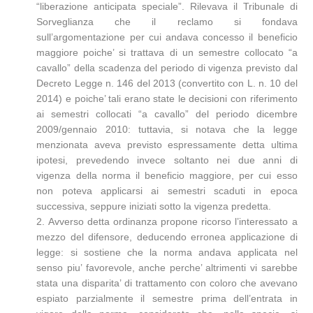
“liberazione anticipata speciale”. Rilevava il Tribunale di
Sorveglianza che il reclamo si fondava
sull’argomentazione per cui andava concesso il beneficio
maggiore poiche’ si trattava di un semestre collocato “a
cavallo” della scadenza del periodo di vigenza previsto dal
Decreto Legge n. 146 del 2013 (convertito con L. n. 10 del
2014) e poiche’ tali erano state le decisioni con riferimento
ai semestri collocati “a cavallo” del periodo dicembre
2009/gennaio 2010: tuttavia, si notava che la legge
menzionata aveva previsto espressamente detta ultima
ipotesi, prevedendo invece soltanto nei due anni di
vigenza della norma il beneficio maggiore, per cui esso
non poteva applicarsi ai semestri scaduti in epoca
successiva, seppure iniziati sotto la vigenza predetta.
2. Avverso detta ordinanza propone ricorso l’interessato a
mezzo del difensore, deducendo erronea applicazione di
legge: si sostiene che la norma andava applicata nel
senso piu’ favorevole, anche perche’ altrimenti vi sarebbe
stata una disparita’ di trattamento con coloro che avevano
espiato parzialmente il semestre prima dell’entrata in