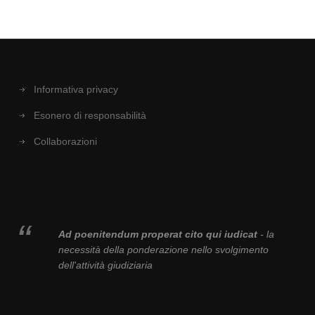
Informativa privacy
Esonero di responsabilità
Collaborazioni
Ad poenitendum properat cito qui iudicat
- la
necessità della ponderazione nello svolgimento
dell'attività giudiziaria