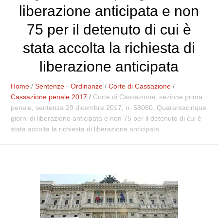
liberazione anticipata e non
75 per il detenuto di cui è
stata accolta la richiesta di
liberazione anticipata
Home
/
Sentenze - Ordinanze
/
Corte di Cassazione
/
Cassazione penale 2017
/
Corte di Cassazione, sezione prima
penale, sentenza 29 dicembre 2017, n. 58080. Quarantacinque
giorni di liberazione anticipata e non 75 per il detenuto di cui è
stata accolta la richiesta di liberazione anticipata