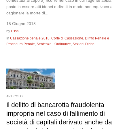
contestata al capo a) ricorre nel caso in cui l’agente abbia
posto in essere atti idonei e diretti in modo non equivoco a
cagionare la morte di...
15 Giugno 2018
by
D'Isa
In
Cassazione penale 2018
,
Corte di Cassazione
,
Diritto Penale e
Procedura Penale
,
Sentenze - Ordinanze
,
Sezioni Diritto
ARTICOLO
Il delitto di bancarotta fraudolenta
impropria nel caso di fallimento di
società di capitali derivato anche da