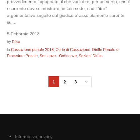
provvedimento impugnato, il che vuoi dire, per un verso, che il
ricorrente deve dimostrare, in tale sede, che l'”iter”
argomentativo seguito dal giudice e’ assolutamente carente
sul...
5 Febbraio 2018
by
D'Isa
In
Cassazione penale 2018
,
Corte di Cassazione
,
Diritto Penale e
Procedura Penale
,
Sentenze - Ordinanze
,
Sezioni Diritto
1
2
3
Informativa privacy