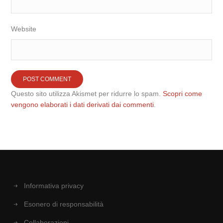
Website
Questo sito utilizza Akismet per ridurre lo spam.
Scopri come
vengono elaborati i dati derivati dai commenti
.
Informativa privacy
Esonero di responsabilità
Collaborazioni