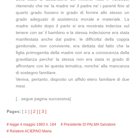
ritenendo che ne’ la madre ne’ il padre ne’ i parenti fino al
quarto grado fossero in grado di fornire allo stesso un
grado adeguato di assistenza morale e materiale. La
madre subito dopo il parto si era mostrata indecisa sul
tenere con se’ il bambino e la stessa indecisione era stata
manifestata anche dal padre; le difficolta’ della coppia
genitoriale, non convivente, era dettata dal fatto che la
figlia primogenita della madre non era a conoscenza della
gravidanza perche’ la stessa non era stata in grado di
affrontare con lei questa tematica, nonche’ alla mancanza
di sostegno familiare.
Veniva, pertanto, disposto un affido etero familiare di due
mesi.
[…segue pagina successiva]
Pages:
[ 1 ]
[ 2 ]
[ 3 ]
legge 4 maggio 1983 n. 184
Presidente DI PALMA Salvatore
Relatore ACIERNO Maria