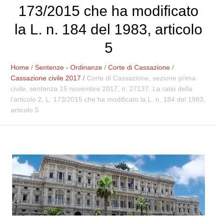
173/2015 che ha modificato
la L. n. 184 del 1983, articolo
5
Home
/
Sentenze - Ordinanze
/
Corte di Cassazione
/
Cassazione civile 2017
/
Corte di Cassazione, sezione prima
civile, sentenza 15 novembre 2017, n. 27137. La ratio della
l’articolo 2, L. 173/2015 che ha modificato la L. n. 184 del 1983,
articolo 5