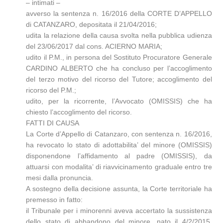
– intimati –
avverso la sentenza n. 16/2016 della CORTE D’APPELLO
di CATANZARO, depositata il 21/04/2016;
udita la relazione della causa svolta nella pubblica udienza
del 23/06/2017 dal cons. ACIERNO MARIA;
udito il P.M., in persona del Sostituto Procuratore Generale
CARDINO ALBERTO che ha concluso per l’accoglimento
del terzo motivo del ricorso del Tutore; accoglimento del
ricorso del P.M.;
udito, per la ricorrente, l’Avvocato (OMISSIS) che ha
chiesto l’accoglimento del ricorso.
FATTI DI CAUSA
La Corte d’Appello di Catanzaro, con sentenza n. 16/2016,
ha revocato lo stato di adottabilita’ del minore (OMISSIS)
disponendone l’affidamento al padre (OMISSIS), da
attuarsi con modalita’ di riavvicinamento graduale entro tre
mesi dalla pronuncia.
A sostegno della decisione assunta, la Corte territoriale ha
premesso in fatto:
il Tribunale per i minorenni aveva accertato la sussistenza
dello stato di abbandono del minore, nato il 4/2/2015,