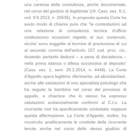
una carenza della consulenza, anche documentale,
nel corso del giudizio di legittimita’ (cfr. Cass. sez. 6-1,
ord. 9.9.2013, n. 20636). In proposito questa Corte ha
avuto modo di chiarire pure che “le contestazioni ad
una relazione di consulenza tecnica d’ufficio
costituiscono eccezioni rispetto al suo contenuto,
sicche’ sono soggette al termine di preclusione di cui
al secondo comma dell’articolo 157 cod. proc. civ.,
dovendo pertanto dedursi – a pena di decadenza –
nella prima istanza o difesa successiva al deposito”
(Cass. sez. 1, sent. 25.2.2014, n. 4448). La Corte
d’Appello opera legittimo riferimento, ad abundantiam,
anche alle valutazioni di uno specialista psicologo che
ha seguito la bambina nel corso del processo di
appello, e chiarisce che lo stesso ha espresso
valutazioni sostanzialmente conformi al C.t.u. La
ricorrente non ha specificamente contestato neppure
questa affermazione. La Corte d’Appello, inoltre, ha
ricostruito analiticamente le condotte della ricorrente
tenute anche nel corso dello stesso giudizio di