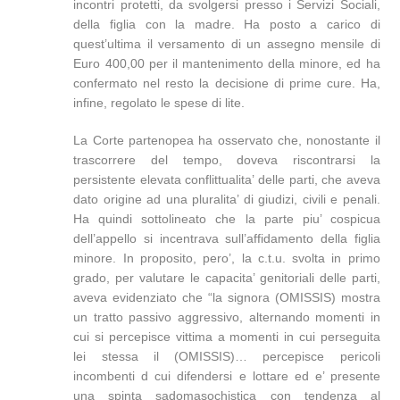
incontri protetti, da svolgersi presso i Servizi Sociali,
della figlia con la madre. Ha posto a carico di
quest’ultima il versamento di un assegno mensile di
Euro 400,00 per il mantenimento della minore, ed ha
confermato nel resto la decisione di prime cure. Ha,
infine, regolato le spese di lite.
La Corte partenopea ha osservato che, nonostante il
trascorrere del tempo, doveva riscontrarsi la
persistente elevata conflittualita’ delle parti, che aveva
dato origine ad una pluralita’ di giudizi, civili e penali.
Ha quindi sottolineato che la parte piu’ cospicua
dell’appello si incentrava sull’affidamento della figlia
minore. In proposito, pero’, la c.t.u. svolta in primo
grado, per valutare le capacita’ genitoriali delle parti,
aveva evidenziato che “la signora (OMISSIS) mostra
un tratto passivo aggressivo, alternando momenti in
cui si percepisce vittima a momenti in cui perseguita
lei stessa il (OMISSIS)… percepisce pericoli
incombenti d cui difendersi e lottare ed e’ presente
una spinta sadomasochistica con tendenza al