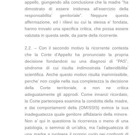
appello, giungendo alla conclusione che la madre “ha
dimostrato di essere inidonea all’esercizio della
responsabilita’ genitoriale”. Neppure questa
affermazione, ed i rilievi su cui la stessa e’ fondata,
hanno trovato una specifica critica, che possa essere
valutata in questa sede, da parte della ricorrente.
2.2. – Con il secondo motivo la ricorrente contesta
che la Corte d’Appello ha pronunciato la propria
decisione fondandosi su una diagnosi di “PAS”,
sindrome di cui risulta indimostrata l’attendibilita’
scientifica. Anche questo motivo risulta inammissibile,
perche’ non coglie nella sua completezza la decisione
della Corte territoriale, e non ne critica
adeguatamente gli approdi. Come innanzi ricordato,
la Corte partenopea esamina la condotta della madre,
e dai comportamenti della (OMISSIS) evince la sua
inadeguatezza quale genitore affidatario della minore.
Non e’ qui in questione la ricorrenza o meno di una
patologia, o semmai di un’altra, ma l’adeguatezza di
una madre a svolgere il proprio ruolo nei confronti di