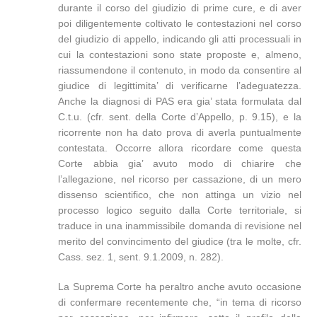
durante il corso del giudizio di prime cure, e di aver
poi diligentemente coltivato le contestazioni nel corso
del giudizio di appello, indicando gli atti processuali in
cui la contestazioni sono state proposte e, almeno,
riassumendone il contenuto, in modo da consentire al
giudice di legittimita’ di verificarne l’adeguatezza.
Anche la diagnosi di PAS era gia’ stata formulata dal
C.t.u. (cfr. sent. della Corte d’Appello, p. 9.15), e la
ricorrente non ha dato prova di averla puntualmente
contestata. Occorre allora ricordare come questa
Corte abbia gia’ avuto modo di chiarire che
l’allegazione, nel ricorso per cassazione, di un mero
dissenso scientifico, che non attinga un vizio nel
processo logico seguito dalla Corte territoriale, si
traduce in una inammissibile domanda di revisione nel
merito del convincimento del giudice (tra le molte, cfr.
Cass. sez. 1, sent. 9.1.2009, n. 282).
La Suprema Corte ha peraltro anche avuto occasione
di confermare recentemente che, “in tema di ricorso