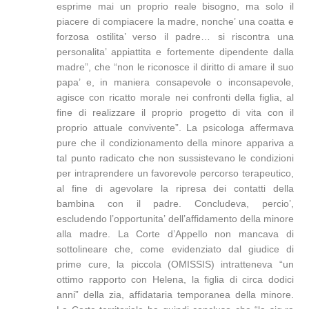
esprime mai un proprio reale bisogno, ma solo il
piacere di compiacere la madre, nonche’ una coatta e
forzosa ostilita’ verso il padre… si riscontra una
personalita’ appiattita e fortemente dipendente dalla
madre”, che “non le riconosce il diritto di amare il suo
papa’ e, in maniera consapevole o inconsapevole,
agisce con ricatto morale nei confronti della figlia, al
fine di realizzare il proprio progetto di vita con il
proprio attuale convivente”. La psicologa affermava
pure che il condizionamento della minore appariva a
tal punto radicato che non sussistevano le condizioni
per intraprendere un favorevole percorso terapeutico,
al fine di agevolare la ripresa dei contatti della
bambina con il padre. Concludeva, percio’,
escludendo l’opportunita’ dell’affidamento della minore
alla madre. La Corte d’Appello non mancava di
sottolineare che, come evidenziato dal giudice di
prime cure, la piccola (OMISSIS) intratteneva “un
ottimo rapporto con Helena, la figlia di circa dodici
anni” della zia, affidataria temporanea della minore.