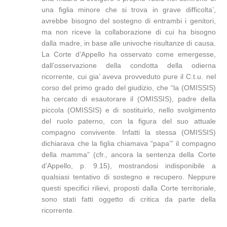
una figlia minore che si trova in grave difficolta’,
avrebbe bisogno del sostegno di entrambi i genitori,
ma non riceve la collaborazione di cui ha bisogno
dalla madre, in base alle univoche risultanze di causa.
La Corte d’Appello ha osservato come emergesse,
dall’osservazione della condotta della odierna
ricorrente, cui gia’ aveva provveduto pure il C.t.u. nel
corso del primo grado del giudizio, che “la (OMISSIS)
ha cercato di esautorare il (OMISSIS), padre della
piccola (OMISSIS) e di sostituirlo, nello svolgimento
del ruolo paterno, con la figura del suo attuale
compagno convivente. Infatti la stessa (OMISSIS)
dichiarava che la figlia chiamava “papa’” il compagno
della mamma” (cfr., ancora la sentenza della Corte
d’Appello, p. 9.15), mostrandosi indisponibile a
qualsiasi tentativo di sostegno e recupero. Neppure
questi specifici rilievi, proposti dalla Corte territoriale,
sono stati fatti oggetto di critica da parte della
ricorrente.