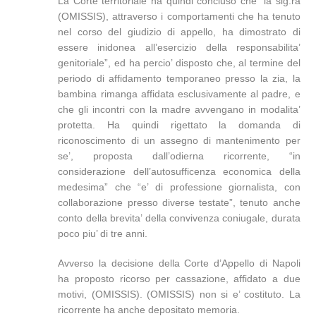
La Corte territoriale ha quindi concluso che “la sig.ra
(OMISSIS), attraverso i comportamenti che ha tenuto
nel corso del giudizio di appello, ha dimostrato di
essere inidonea all’esercizio della responsabilita’
genitoriale”, ed ha percio’ disposto che, al termine del
periodo di affidamento temporaneo presso la zia, la
bambina rimanga affidata esclusivamente al padre, e
che gli incontri con la madre avvengano in modalita’
protetta. Ha quindi rigettato la domanda di
riconoscimento di un assegno di mantenimento per
se’, proposta dall’odierna ricorrente, “in
considerazione dell’autosufficenza economica della
medesima” che “e’ di professione giornalista, con
collaborazione presso diverse testate”, tenuto anche
conto della brevita’ della convivenza coniugale, durata
poco piu’ di tre anni.
Avverso la decisione della Corte d’Appello di Napoli
ha proposto ricorso per cassazione, affidato a due
motivi, (OMISSIS). (OMISSIS) non si e’ costituto. La
ricorrente ha anche depositato memoria.