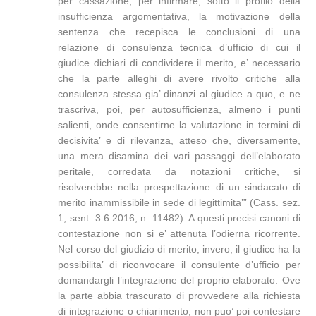
per cassazione, per infirmare, sotto il profilo della
insufficienza argomentativa, la motivazione della
sentenza che recepisca le conclusioni di una
relazione di consulenza tecnica d’ufficio di cui il
giudice dichiari di condividere il merito, e’ necessario
che la parte alleghi di avere rivolto critiche alla
consulenza stessa gia’ dinanzi al giudice a quo, e ne
trascriva, poi, per autosufficienza, almeno i punti
salienti, onde consentirne la valutazione in termini di
decisivita’ e di rilevanza, atteso che, diversamente,
una mera disamina dei vari passaggi dell’elaborato
peritale, corredata da notazioni critiche, si
risolverebbe nella prospettazione di un sindacato di
merito inammissibile in sede di legittimita’” (Cass. sez.
1, sent. 3.6.2016, n. 11482). A questi precisi canoni di
contestazione non si e’ attenuta l’odierna ricorrente.
Nel corso del giudizio di merito, invero, il giudice ha la
possibilita’ di riconvocare il consulente d’ufficio per
domandargli l’integrazione del proprio elaborato. Ove
la parte abbia trascurato di provvedere alla richiesta
di integrazione o chiarimento, non puo’ poi contestare