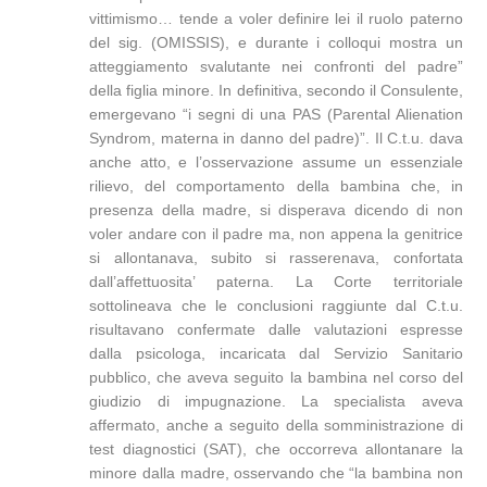
vittimismo… tende a voler definire lei il ruolo paterno
del sig. (OMISSIS), e durante i colloqui mostra un
atteggiamento svalutante nei confronti del padre”
della figlia minore. In definitiva, secondo il Consulente,
emergevano “i segni di una PAS (Parental Alienation
Syndrom, materna in danno del padre)”. Il C.t.u. dava
anche atto, e l’osservazione assume un essenziale
rilievo, del comportamento della bambina che, in
presenza della madre, si disperava dicendo di non
voler andare con il padre ma, non appena la genitrice
si allontanava, subito si rasserenava, confortata
dall’affettuosita’ paterna. La Corte territoriale
sottolineava che le conclusioni raggiunte dal C.t.u.
risultavano confermate dalle valutazioni espresse
dalla psicologa, incaricata dal Servizio Sanitario
pubblico, che aveva seguito la bambina nel corso del
giudizio di impugnazione. La specialista aveva
affermato, anche a seguito della somministrazione di
test diagnostici (SAT), che occorreva allontanare la
minore dalla madre, osservando che “la bambina non