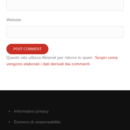
Website
Questo sito utilizza Akismet per ridurre lo spam.
Scopri come
vengono elaborati i dati derivati dai commenti
.
Informativa privacy
Esonero di responsabilità