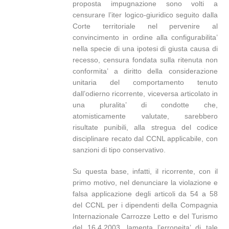
proposta impugnazione sono volti a
censurare l’iter logico-giuridico seguito dalla
Corte territoriale nel pervenire al
convincimento in ordine alla configurabilita’
nella specie di una ipotesi di giusta causa di
recesso, censura fondata sulla ritenuta non
conformita’ a diritto della considerazione
unitaria del comportamento tenuto
dall’odierno ricorrente, viceversa articolato in
una pluralita’ di condotte che,
atomisticamente valutate, sarebbero
risultate punibili, alla stregua del codice
disciplinare recato dal CCNL applicabile, con
sanzioni di tipo conservativo.
Su questa base, infatti, il ricorrente, con il
primo motivo, nel denunciare la violazione e
falsa applicazione degli articoli da 54 a 58
del CCNL per i dipendenti della Compagnia
Internazionale Carrozze Letto e del Turismo
del 16.4.2003, lamenta l’erroneita’ di tale