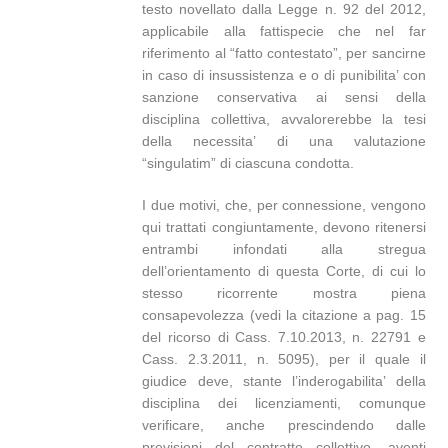
testo novellato dalla Legge n. 92 del 2012,
applicabile alla fattispecie che nel far
riferimento al “fatto contestato”, per sancirne
in caso di insussistenza e o di punibilita’ con
sanzione conservativa ai sensi della
disciplina collettiva, avvalorerebbe la tesi
della necessita’ di una valutazione
“singulatim” di ciascuna condotta.
I due motivi, che, per connessione, vengono
qui trattati congiuntamente, devono ritenersi
entrambi infondati alla stregua
dell’orientamento di questa Corte, di cui lo
stesso ricorrente mostra piena
consapevolezza (vedi la citazione a pag. 15
del ricorso di Cass. 7.10.2013, n. 22791 e
Cass. 2.3.2011, n. 5095), per il quale il
giudice deve, stante l’inderogabilita’ della
disciplina dei licenziamenti, comunque
verificare, anche prescindendo dalle
previsioni del contratto collettivo, aventi