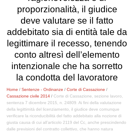
proporzionalità, il giudice
deve valutare se il fatto
addebitato sia di entità tale da
legittimare il recesso, tenendo
conto altresì dell’elemento
intenzionale che ha sorretto
la condotta del lavoratore
Home
/
Sentenze - Ordinanze
/
Corte di Cassazione
/
Cassazione civile 2014
/
Corte di Cassazione, sezione lavoro,
sentenza 7 dicembre 2015, n. 24809. Ai fini della valutazione
della legittimità del licenziamento, il giudice deve comunque
verificare la riconducibilità del fatto addebitato alla nozione di
giusta causa di cui all’articolo 2119 del Cc, anche prescindendo
dalle previsioni del contratto collettivo, che hanno natura