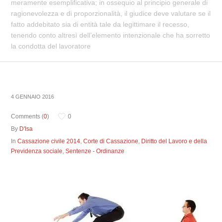
meramente esemplificativa; in ossequio al principio generale di
ragionevolezza e di proporzionalità, il giudice deve valutare se il
fatto addebitato sia di entità tale da legittimare il recesso,
tenendo conto altresì dell’elemento intenzionale che ha sorretto
la condotta del lavoratore
4 GENNAIO 2016
Comments (
0
)
0
By
D'Isa
In
Cassazione civile 2014
,
Corte di Cassazione
,
Diritto del Lavoro e della
Previdenza sociale
,
Sentenze - Ordinanze