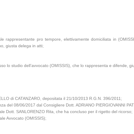
ale rappresentante pro tempore, elettivamente domiciliata in (OMISS
 giusta delega in atti;
so lo studio dell’avvocato (OMISSIS), che lo rappresenta e difende, gius
ELLO di CATANZARO, depositata il 21/10/2013 R.G.N. 396/2011;
udienza del 08/06/2017 dal Consigliere Dott. ADRIANO PIERGIOVANNI PAT
rale Dott. SANLORENZO Rita, che ha concluso per il rigetto del ricorso;
ale Avvocato (OMISSIS);