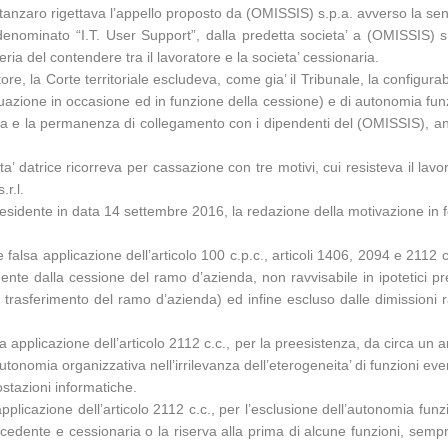
nzaro rigettava l’appello proposto da (OMISSIS) s.p.a. avverso la sente
enominato “I.T. User Support”, dalla predetta societa’ a (OMISSIS) s
ia del contendere tra il lavoratore e la societa’ cessionaria.
ore, la Corte territoriale escludeva, come gia’ il Tribunale, la configura
iduazione in occasione ed in funzione della cessione) e di autonomia funzion
ia e la permanenza di collegamento con i dipendenti del (OMISSIS), anco
ta’ datrice ricorreva per cassazione con tre motivi, cui resisteva il lav
r.l.
residente in data 14 settembre 2016, la redazione della motivazione in 
 falsa applicazione dell’articolo 100 c.p.c., articoli 1406, 2094 e 2112 c.
dente dalla cessione del ramo d’azienda, non ravvisabile in ipotetici pre
asferimento del ramo d’azienda) ed infine escluso dalle dimissioni ra
sa applicazione dell’articolo 2112 c.c., per la preesistenza, da circa un
tonomia organizzativa nell’irrilevanza dell’eterogeneita’ di funzioni even
postazioni informatiche.
applicazione dell’articolo 2112 c.c., per l’esclusione dell’autonomia funzi
ta’ cedente e cessionaria o la riserva alla prima di alcune funzioni, sempr