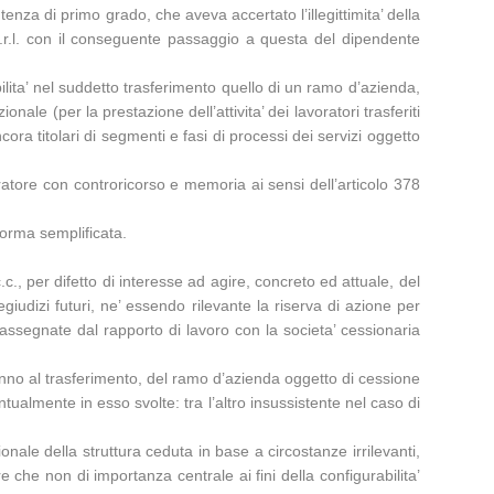
nza di primo grado, che aveva accertato l’illegittimita’ della
.r.l. con il conseguente passaggio a questa del dipendente
bilita’ nel suddetto trasferimento quello di un ramo d’azienda,
ale (per la prestazione dell’attivita’ dei lavoratori trasferiti
ra titolari di segmenti e fasi di processi dei servizi oggetto
oratore con controricorso e memoria ai sensi dell’articolo 378
forma semplificata.
c., per difetto di interesse ad agire, concreto ed attuale, del
giudizi futuri, ne’ essendo rilevante la riserva di azione per
ssegnate dal rapporto di lavoro con la societa’ cessionaria
 anno al trasferimento, del ramo d’azienda oggetto di cessione
tualmente in esso svolte: tra l’altro insussistente nel caso di
onale della struttura ceduta in base a circostanze irrilevanti,
e che non di importanza centrale ai fini della configurabilita’