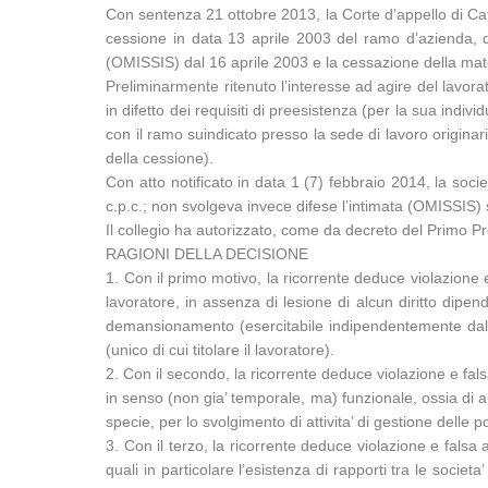
Con sentenza 21 ottobre 2013, la Corte d’appello di Cata
cessione in data 13 aprile 2003 del ramo d’azienda, d
(OMISSIS) dal 16 aprile 2003 e la cessazione della mater
Preliminarmente ritenuto l’interesse ad agire del lavorat
in difetto dei requisiti di preesistenza (per la sua indiv
con il ramo suindicato presso la sede di lavoro originar
della cessione).
Con atto notificato in data 1 (7) febbraio 2014, la socie
c.p.c.; non svolgeva invece difese l’intimata (OMISSIS) s.
Il collegio ha autorizzato, come da decreto del Primo P
RAGIONI DELLA DECISIONE
1. Con il primo motivo, la ricorrente deduce violazione e
lavoratore, in assenza di lesione di alcun diritto dipen
demansionamento (esercitabile indipendentemente dal tr
(unico di cui titolare il lavoratore).
2. Con il secondo, la ricorrente deduce violazione e fal
in senso (non gia’ temporale, ma) funzionale, ossia di au
specie, per lo svolgimento di attivita’ di gestione delle 
3. Con il terzo, la ricorrente deduce violazione e falsa 
quali in particolare l’esistenza di rapporti tra le socie