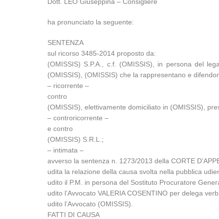
Dott. LEO Giuseppina – Consigliere
ha pronunciato la seguente:
SENTENZA
sul ricorso 3485-2014 proposto da:
(OMISSIS) S.P.A., c.f. (OMISSIS), in persona del leg
(OMISSIS), (OMISSIS) che la rappresentano e difendono,
– ricorrente –
contro
(OMISSIS), elettivamente domiciliato in (OMISSIS), pres
– controricorrente –
e contro
(OMISSIS) S.R.L.;
– intimata –
avverso la sentenza n. 1273/2013 della CORTE D’APP
udita la relazione della causa svolta nella pubblica 
udito il P.M. in persona del Sostituto Procuratore Gene
udito l’Avvocato VALERIA COSENTINO per delega verb
udito l’Avvocato (OMISSIS).
FATTI DI CAUSA