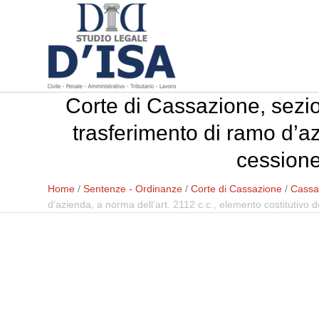
Corte di Cassazione, sezio
trasferimento di ramo d’az
cessione
Home
/
Sentenze - Ordinanze
/
Corte di Cassazione
/
Cassaz
d’azienda, a norma dell’art. 2112 c.c., elemento costitutivo