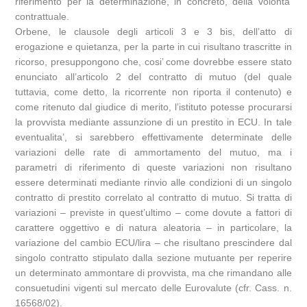
riferimento per la determinazione, in concreto, della volonta’
contrattuale.
Orbene, le clausole degli articoli 3 e 3 bis, dell’atto di
erogazione e quietanza, per la parte in cui risultano trascritte in
ricorso, presuppongono che, cosi’ come dovrebbe essere stato
enunciato all’articolo 2 del contratto di mutuo (del quale
tuttavia, come detto, la ricorrente non riporta il contenuto) e
come ritenuto dal giudice di merito, l’istituto potesse procurarsi
la provvista mediante assunzione di un prestito in ECU. In tale
eventualita’, si sarebbero effettivamente determinate delle
variazioni delle rate di ammortamento del mutuo, ma i
parametri di riferimento di queste variazioni non risultano
essere determinati mediante rinvio alle condizioni di un singolo
contratto di prestito correlato al contratto di mutuo. Si tratta di
variazioni – previste in quest’ultimo – come dovute a fattori di
carattere oggettivo e di natura aleatoria – in particolare, la
variazione del cambio ECU/lira – che risultano prescindere dal
singolo contratto stipulato dalla sezione mutuante per reperire
un determinato ammontare di provvista, ma che rimandano alle
consuetudini vigenti sul mercato delle Eurovalute (cfr. Cass. n.
16568/02).