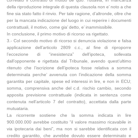
correlato il contratto di mutuo de quo. Tuttavia, in mancanza
della riproduzione integrale di questa clausola non e’ noto a che
fine sia stato fatto il rinvio. Per tale ragione, d’altronde, oltre che
per la mancata indicazione del luogo in cui reperire i documenti
contrattuali, il motivo, come gia’ detto, e’ inammissibile.
In conclusione, il primo motivo di ricorso va rigettato.
3.- Col secondo motivo di ricorso si denuncia violazione e falsa
applicazione dell’articolo 2809 c.c., al fine di riproporre
l’eccezione di “inesistenza” dell’ipoteca, sollevata
dall’opponente e rigettata dal Tribunale, avendo quest’ultimo
ritenuto che l’iscrizione dell’ipoteca fosse relativa a somma
determinata perche’ avvenuta con l’indicazione della somma
garantita per capitale, spese ed interessi in lire, e non in ECU;
somma, comprensiva anche del c.d. rischio cambio, secondo
apposita previsione contrattuale (indicata in sentenza come
contenuta nell’articolo 7 del contratto), accettata dalla parte
mutuataria.
La ricorrente sostiene che la somma indicata in lire
900.000.000 avrebbe costituito “il valore massimo ricavabile in
via ipotecaria dai beni”, ma non si sarebbe identificata con il
credito garantito, che avrebbe dovuto essere determinato e