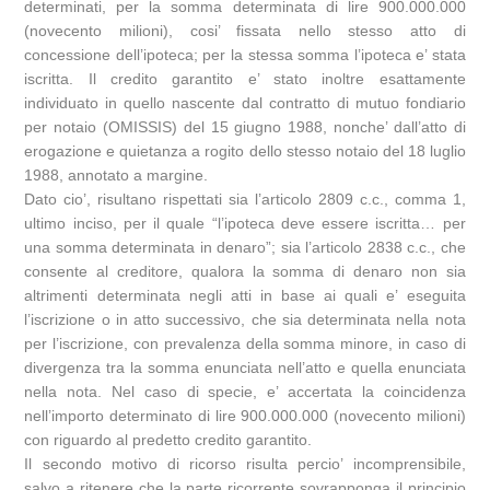
determinati, per la somma determinata di lire 900.000.000
(novecento milioni), cosi’ fissata nello stesso atto di
concessione dell’ipoteca; per la stessa somma l’ipoteca e’ stata
iscritta. Il credito garantito e’ stato inoltre esattamente
individuato in quello nascente dal contratto di mutuo fondiario
per notaio (OMISSIS) del 15 giugno 1988, nonche’ dall’atto di
erogazione e quietanza a rogito dello stesso notaio del 18 luglio
1988, annotato a margine.
Dato cio’, risultano rispettati sia l’articolo 2809 c.c., comma 1,
ultimo inciso, per il quale “l’ipoteca deve essere iscritta… per
una somma determinata in denaro”; sia l’articolo 2838 c.c., che
consente al creditore, qualora la somma di denaro non sia
altrimenti determinata negli atti in base ai quali e’ eseguita
l’iscrizione o in atto successivo, che sia determinata nella nota
per l’iscrizione, con prevalenza della somma minore, in caso di
divergenza tra la somma enunciata nell’atto e quella enunciata
nella nota. Nel caso di specie, e’ accertata la coincidenza
nell’importo determinato di lire 900.000.000 (novecento milioni)
con riguardo al predetto credito garantito.
Il secondo motivo di ricorso risulta percio’ incomprensibile,
salvo a ritenere che la parte ricorrente sovrapponga il principio