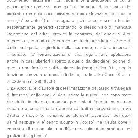
documento negoziale, non facilmente individuabili, di cui si
possa avere contezza non gia’ al momento della stipula del
contratto ma solo successivamente con rilevazione ex post e
non gia’ ex ante?”) e’ inadeguato, poiche’ espresso in termini
assolutamente generici -scontando lo stesso vizio di mancata
indicazione dei criteri previsti in contratto, del quale si dira’
appresso -, in modo che non consente di individuare l’errore di
diritto nel quale, a giudizio della ricorrente, sarebbe incorso il
Tribunale, ne’ l’enunciazione di una regula iuris applicabile
anche in casi ulteriori rispetto a quello da decidere, poiche’ di
questo non fornisce valida sintesi logico-giuridica (cfr., per la
funzione riservata ai quesiti di diritto, tra le altre Cass. S.U. n.
26020/08 e n. 28536/08).
6.2.- Ancora, le clausole di determinazione del tasso ultralegale
di interessi, delle quali e’ denunciata la nullita’, non sono state
riprodotte in ricorso, neanche per sintesi (quanto meno con
riguardo ai criteri che le clausole contrattuali prevedono, in via
diretta o mediante richiamo ad elementi estrinseci, dei quali
ultimi neppure vi e’ cenno alcuno in ricorso); ne’ risulta dove il
contratto di mutuo sia reperibile e se sia stato prodotto nel
giudizio di legittimita’.