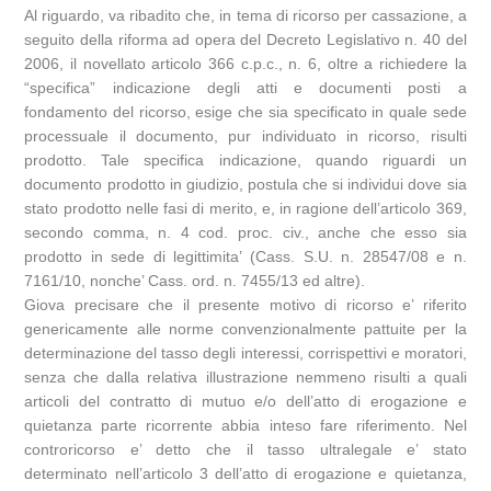
Al riguardo, va ribadito che, in tema di ricorso per cassazione, a
seguito della riforma ad opera del Decreto Legislativo n. 40 del
2006, il novellato articolo 366 c.p.c., n. 6, oltre a richiedere la
“specifica” indicazione degli atti e documenti posti a
fondamento del ricorso, esige che sia specificato in quale sede
processuale il documento, pur individuato in ricorso, risulti
prodotto. Tale specifica indicazione, quando riguardi un
documento prodotto in giudizio, postula che si individui dove sia
stato prodotto nelle fasi di merito, e, in ragione dell’articolo 369,
secondo comma, n. 4 cod. proc. civ., anche che esso sia
prodotto in sede di legittimita’ (Cass. S.U. n. 28547/08 e n.
7161/10, nonche’ Cass. ord. n. 7455/13 ed altre).
Giova precisare che il presente motivo di ricorso e’ riferito
genericamente alle norme convenzionalmente pattuite per la
determinazione del tasso degli interessi, corrispettivi e moratori,
senza che dalla relativa illustrazione nemmeno risulti a quali
articoli del contratto di mutuo e/o dell’atto di erogazione e
quietanza parte ricorrente abbia inteso fare riferimento. Nel
controricorso e’ detto che il tasso ultralegale e’ stato
determinato nell’articolo 3 dell’atto di erogazione e quietanza,