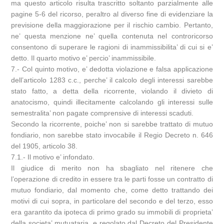
ma questo articolo risulta trascritto soltanto parzialmente alle
pagine 5-6 del ricorso, peraltro al diverso fine di evidenziare la
previsione della maggiorazione per il rischio cambio. Pertanto,
ne’ questa menzione ne’ quella contenuta nel controricorso
consentono di superare le ragioni di inammissibilita’ di cui si e’
detto. Il quarto motivo e’ percio’ inammissibile.
7.- Col quinto motivo, e’ dedotta violazione e falsa applicazione
dell’articolo 1283 c.c., perche’ il calcolo degli interessi sarebbe
stato fatto, a detta della ricorrente, violando il divieto di
anatocismo, quindi illecitamente calcolando gli interessi sulle
semestralita’ non pagate comprensive di interessi scaduti.
Secondo la ricorrente, poiche’ non si sarebbe trattato di mutuo
fondiario, non sarebbe stato invocabile il Regio Decreto n. 646
del 1905, articolo 38.
7.1.- Il motivo e’ infondato.
Il giudice di merito non ha sbagliato nel ritenere che
l’operazione di credito in essere tra le parti fosse un contratto di
mutuo fondiario, dal momento che, come detto trattando dei
motivi di cui sopra, in particolare del secondo e del terzo, esso
era garantito da ipoteca di primo grado su immobili di proprieta’
della societa’ mutuataria, e regolato dal Decreto del Presidente