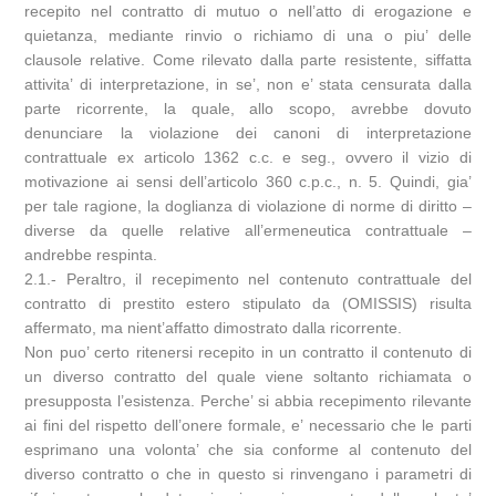
recepito nel contratto di mutuo o nell’atto di erogazione e
quietanza, mediante rinvio o richiamo di una o piu’ delle
clausole relative. Come rilevato dalla parte resistente, siffatta
attivita’ di interpretazione, in se’, non e’ stata censurata dalla
parte ricorrente, la quale, allo scopo, avrebbe dovuto
denunciare la violazione dei canoni di interpretazione
contrattuale ex articolo 1362 c.c. e seg., ovvero il vizio di
motivazione ai sensi dell’articolo 360 c.p.c., n. 5. Quindi, gia’
per tale ragione, la doglianza di violazione di norme di diritto –
diverse da quelle relative all’ermeneutica contrattuale –
andrebbe respinta.
2.1.- Peraltro, il recepimento nel contenuto contrattuale del
contratto di prestito estero stipulato da (OMISSIS) risulta
affermato, ma nient’affatto dimostrato dalla ricorrente.
Non puo’ certo ritenersi recepito in un contratto il contenuto di
un diverso contratto del quale viene soltanto richiamata o
presupposta l’esistenza. Perche’ si abbia recepimento rilevante
ai fini del rispetto dell’onere formale, e’ necessario che le parti
esprimano una volonta’ che sia conforme al contenuto del
diverso contratto o che in questo si rinvengano i parametri di