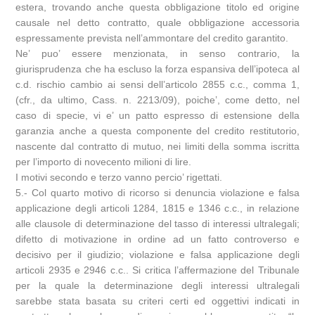
estera, trovando anche questa obbligazione titolo ed origine
causale nel detto contratto, quale obbligazione accessoria
espressamente prevista nell’ammontare del credito garantito.
Ne’ puo’ essere menzionata, in senso contrario, la
giurisprudenza che ha escluso la forza espansiva dell’ipoteca al
c.d. rischio cambio ai sensi dell’articolo 2855 c.c., comma 1,
(cfr., da ultimo, Cass. n. 2213/09), poiche’, come detto, nel
caso di specie, vi e’ un patto espresso di estensione della
garanzia anche a questa componente del credito restitutorio,
nascente dal contratto di mutuo, nei limiti della somma iscritta
per l’importo di novecento milioni di lire.
I motivi secondo e terzo vanno percio’ rigettati.
5.- Col quarto motivo di ricorso si denuncia violazione e falsa
applicazione degli articoli 1284, 1815 e 1346 c.c., in relazione
alle clausole di determinazione del tasso di interessi ultralegali;
difetto di motivazione in ordine ad un fatto controverso e
decisivo per il giudizio; violazione e falsa applicazione degli
articoli 2935 e 2946 c.c.. Si critica l’affermazione del Tribunale
per la quale la determinazione degli interessi ultralegali
sarebbe stata basata su criteri certi ed oggettivi indicati in