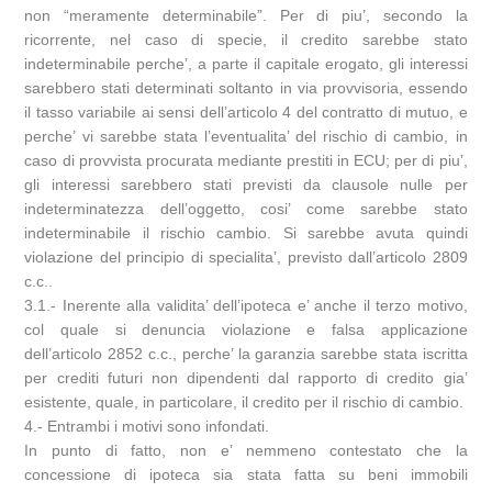
non “meramente determinabile”. Per di piu’, secondo la
ricorrente, nel caso di specie, il credito sarebbe stato
indeterminabile perche’, a parte il capitale erogato, gli interessi
sarebbero stati determinati soltanto in via provvisoria, essendo
il tasso variabile ai sensi dell’articolo 4 del contratto di mutuo, e
perche’ vi sarebbe stata l’eventualita’ del rischio di cambio, in
caso di provvista procurata mediante prestiti in ECU; per di piu’,
gli interessi sarebbero stati previsti da clausole nulle per
indeterminatezza dell’oggetto, cosi’ come sarebbe stato
indeterminabile il rischio cambio. Si sarebbe avuta quindi
violazione del principio di specialita’, previsto dall’articolo 2809
c.c..
3.1.- Inerente alla validita’ dell’ipoteca e’ anche il terzo motivo,
col quale si denuncia violazione e falsa applicazione
dell’articolo 2852 c.c., perche’ la garanzia sarebbe stata iscritta
per crediti futuri non dipendenti dal rapporto di credito gia’
esistente, quale, in particolare, il credito per il rischio di cambio.
4.- Entrambi i motivi sono infondati.
In punto di fatto, non e’ nemmeno contestato che la
concessione di ipoteca sia stata fatta su beni immobili