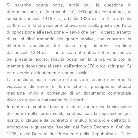
Si sarebbe potuta porre, tutt’al piu’, la questione di
determinazione, o determinabilita’, dell’oggetto contrattuale, ai
sensi dell’articolo 1418 c.c., articolo 1325 c.c., n. 3, e articolo
1346 c.c., Siffatta questione tuttavia non risulta posta con l’atto
di opposizione all’esecuzione – salvo che per il diverso aspetto
di cui si dira’ trattando del quarto motivo, che concerne la
differente questione del tasso degli interessi regolato
dall’articolo 1284 c.c. – ne’ e’ stata affrontata col primo motivo
del presente ricorso. Risulta posta per la prima volta con la
memoria depositata ai sensi dell’articolo 378 c.p.c. (cfr. pag. 5)
ed e’ percio’ evidentemente inammissibile.
La questione posta invece col motivo in esame concerne la
violazione dell’onere di forma che si presuppone attuata
mediante rinvio al contenuto di un documento contrattuale
diverso da quello sottoscritto dalle parti.
In materia di contratti bancari, e’ da escludere che la violazione
dell’onere della forma scritta si abbia con la stipulazione per
iscritto di clausole del contratto di mutuo fondiario e dell’atto di
erogazione e quietanza (regolati dal Regio Decreto n. 646 del
1905, e dal Decreto del Presidente della Repubblica n. 7 del