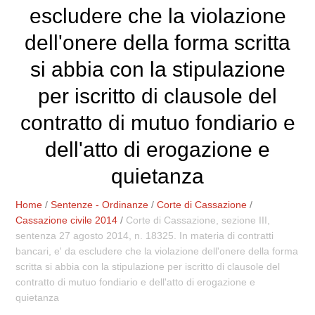
escludere che la violazione
dell'onere della forma scritta
si abbia con la stipulazione
per iscritto di clausole del
contratto di mutuo fondiario e
dell'atto di erogazione e
quietanza
Home
/
Sentenze - Ordinanze
/
Corte di Cassazione
/
Cassazione civile 2014
/
Corte di Cassazione, sezione III,
sentenza 27 agosto 2014, n. 18325. In materia di contratti
bancari, e' da escludere che la violazione dell'onere della forma
scritta si abbia con la stipulazione per iscritto di clausole del
contratto di mutuo fondiario e dell'atto di erogazione e
quietanza