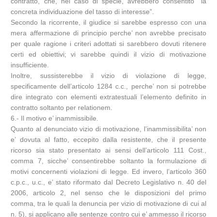
contratto, che, nel caso di specie, avrebbero consentito “la
concreta individuazione del tasso di interesse”.
Secondo la ricorrente, il giudice si sarebbe espresso con una
mera affermazione di principio perche’ non avrebbe precisato
per quale ragione i criteri adottati si sarebbero dovuti ritenere
certi ed obiettivi; vi sarebbe quindi il vizio di motivazione
insufficiente.
Inoltre, sussisterebbe il vizio di violazione di legge,
specificamente dell’articolo 1284 c.c., perche’ non si potrebbe
dire integrato con elementi extratestuali l’elemento definito in
contratto soltanto per relationem.
6.- Il motivo e’ inammissibile.
Quanto al denunciato vizio di motivazione, l’inammissibilita’ non
e’ dovuta al fatto, eccepito dalla resistente, che il presente
ricorso sia stato presentato ai sensi dell’articolo 111 Cost.,
comma 7, sicche’ consentirebbe soltanto la formulazione di
motivi concernenti violazioni di legge. Ed invero, l’articolo 360
c.p.c., u.c., e’ stato riformato dal Decreto Legislativo n. 40 del
2006, articolo 2, nel senso che le disposizioni del primo
comma, tra le quali la denuncia per vizio di motivazione di cui al
n. 5), si applicano alle sentenze contro cui e’ ammesso il ricorso