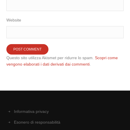
Website
Questo sito utilizza Akismet per ridurre lo spam.
Scopri come
vengono elaborati i dati derivati dai commenti
.
Informativa privacy
Esonero di responsabilità