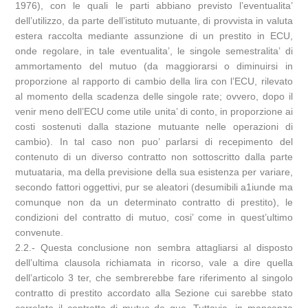
1976), con le quali le parti abbiano previsto l’eventualita’
dell’utilizzo, da parte dell’istituto mutuante, di provvista in valuta
estera raccolta mediante assunzione di un prestito in ECU,
onde regolare, in tale eventualita’, le singole semestralita’ di
ammortamento del mutuo (da maggiorarsi o diminuirsi in
proporzione al rapporto di cambio della lira con l’ECU, rilevato
al momento della scadenza delle singole rate; ovvero, dopo il
venir meno dell’ECU come utile unita’ di conto, in proporzione ai
costi sostenuti dalla stazione mutuante nelle operazioni di
cambio). In tal caso non puo’ parlarsi di recepimento del
contenuto di un diverso contratto non sottoscritto dalla parte
mutuataria, ma della previsione della sua esistenza per variare,
secondo fattori oggettivi, pur se aleatori (desumibili a1iunde ma
comunque non da un determinato contratto di prestito), le
condizioni del contratto di mutuo, cosi’ come in quest’ultimo
convenute.
2.2.- Questa conclusione non sembra attagliarsi al disposto
dell’ultima clausola richiamata in ricorso, vale a dire quella
dell’articolo 3 ter, che sembrerebbe fare riferimento al singolo
contratto di prestito accordato alla Sezione cui sarebbe stato