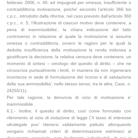
febbraio 2006, n. 40, ed impugnati per omessa, insufficiente o
contraddittoria motivazione, poiche’ secondo l’articolo 366 bis
c.p.c., introdotto dalla riforma, nel caso previsto dall’articolo 360
c.p.c., n. 5, l’illustrazione di ciascun motivo deve contenere, a
pena di inammissibilita’, la chiara indicazione del fatto
controverso in relazione al quale la motivazione si assume
omessa o contraddittoria, ovvero le ragioni per le quali la
dedotta insufficienza della motivazione la renda inidonea a
giustificare la decisione, la relativa censura deve contenere, un
momento di sintesi – omologo del quesito di diritto – che ne
circoscriva puntualmente i limiti, in maniera da non ingenerare
incertezze in sede di formulazione del ricorso e di valutazione
della sua ammissibilita’; nello stesso senso, tra le altre, Cass. n.
24255/11).
Per tale ragione, la denuncia di vizio di motivazione e’
inammissibile.
6.1.- Inoltre, il quesito di diritto, cosi’ come formulato con
riferimento al vizio di violazione di legge (“il tasso di interesse
ultralegale puo’ ritenersi validamente pattuito allorquando
vengano richiamati criteri di determinazione estrinseci al