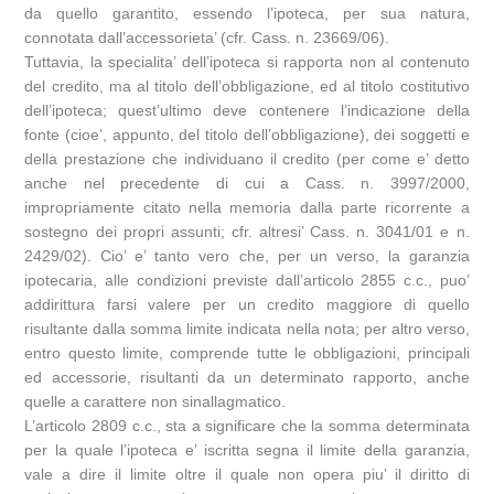
da quello garantito, essendo l’ipoteca, per sua natura,
connotata dall’accessorieta’ (cfr. Cass. n. 23669/06).
Tuttavia, la specialita’ dell’ipoteca si rapporta non al contenuto
del credito, ma al titolo dell’obbligazione, ed al titolo costitutivo
dell’ipoteca; quest’ultimo deve contenere l’indicazione della
fonte (cioe’, appunto, del titolo dell’obbligazione), dei soggetti e
della prestazione che individuano il credito (per come e’ detto
anche nel precedente di cui a Cass. n. 3997/2000,
impropriamente citato nella memoria dalla parte ricorrente a
sostegno dei propri assunti; cfr. altresi’ Cass. n. 3041/01 e n.
2429/02). Cio’ e’ tanto vero che, per un verso, la garanzia
ipotecaria, alle condizioni previste dall’articolo 2855 c.c., puo’
addirittura farsi valere per un credito maggiore di quello
risultante dalla somma limite indicata nella nota; per altro verso,
entro questo limite, comprende tutte le obbligazioni, principali
ed accessorie, risultanti da un determinato rapporto, anche
quelle a carattere non sinallagmatico.
L’articolo 2809 c.c., sta a significare che la somma determinata
per la quale l’ipoteca e’ iscritta segna il limite della garanzia,
vale a dire il limite oltre il quale non opera piu’ il diritto di