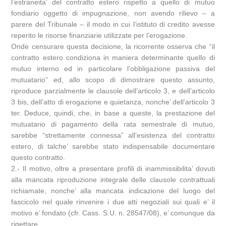
l’estraneita’ del contratto estero rispetto a quello di mutuo
fondiario oggetto di impugnazione, non avendo rilievo – a
parere del Tribunale – il modo in cui l’istituto di credito avesse
reperito le risorse finanziarie utilizzate per l’erogazione.
Onde censurare questa decisione, la ricorrente osserva che “il
contratto estero condiziona in maniera determinante quello di
mutuo interno ed in particolare l’obbligazione passiva del
mutuatario” ed, allo scopo di dimostrare questo assunto,
riproduce parzialmente le clausole dell’articolo 3, e dell’articolo
3 bis, dell’atto di erogazione e quietanza, nonche’ dell’articolo 3
ter. Deduce, quindi, che, in base a queste, la prestazione del
mutuatario di pagamento della rata semestrale di mutuo,
sarebbe “strettamente connessa” all’esistenza del contratto
estero, di talche’ sarebbe stato indispensabile documentare
questo contratto.
2.- Il motivo, oltre a presentare profili di inammissibilita’ dovuti
alla mancata riproduzione integrale delle clausole contrattuali
richiamate, nonche’ alla mancata indicazione del luogo del
fascicolo nel quale rinvenire i due atti negoziali sui quali e’ il
motivo e’ fondato (cfr. Cass. S.U. n. 28547/08), e’ comunque da
rigettare.