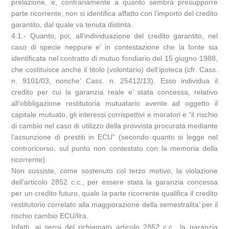
prelazione, e, contrariamente a quanto sembra presupporre
parte ricorrente, non si identifica affatto con l’importo del credito
garantito, dal quale va tenuta distinta.
4.1.- Quanto, poi, all’individuazione del credito garantito, nel
caso di specie neppure e’ in contestazione che la fonte sia
identificata nel contratto di mutuo fondiario del 15 giugno 1988,
che costituisce anche il titolo (volontario) dell’ipoteca (cfr. Cass.
n. 9101/03, nonche’ Cass. n. 25412/13). Esso individua il
credito per cui la garanzia reale e’ stata concessa, relativo
all’obbligazione restitutoria mutuatario avente ad oggetto il
capitale mutuato, gli interessi corrispettivi e moratori e “il rischio
di cambio nel caso di utilizzo della provvista procurata mediante
l’assunzione di prestiti in ECU” (secondo quanto si legge nel
controricorso, sul punto non contestato con la memoria della
ricorrente).
Non sussiste, come sostenuto col terzo motivo, la violazione
dell’articolo 2852 c.c., per essere stata la garanzia concessa
per un credito futuro, quale la parte ricorrente qualifica il credito
restitutorio correlato alla maggiorazione della semestralita’ per il
rischio cambio ECU/lira.
Infatti, ai sensi del richiamato articolo 2852 c.c., la garanzia