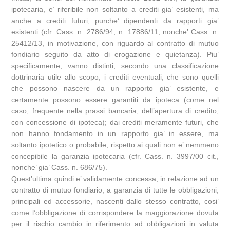
ipotecaria, e’ riferibile non soltanto a crediti gia’ esistenti, ma
anche a crediti futuri, purche’ dipendenti da rapporti gia’
esistenti (cfr. Cass. n. 2786/94, n. 17886/11; nonche’ Cass. n.
25412/13, in motivazione, con riguardo al contratto di mutuo
fondiario seguito da atto di erogazione e quietanza). Piu’
specificamente, vanno distinti, secondo una classificazione
dottrinaria utile allo scopo, i crediti eventuali, che sono quelli
che possono nascere da un rapporto gia’ esistente, e
certamente possono essere garantiti da ipoteca (come nel
caso, frequente nella prassi bancaria, dell’apertura di credito,
con concessione di ipoteca); dai crediti meramente futuri, che
non hanno fondamento in un rapporto gia’ in essere, ma
soltanto ipotetico o probabile, rispetto ai quali non e’ nemmeno
concepibile la garanzia ipotecaria (cfr. Cass. n. 3997/00 cit.,
nonche’ gia’ Cass. n. 686/75).
Quest’ultima quindi e’ validamente concessa, in relazione ad un
contratto di mutuo fondiario, a garanzia di tutte le obbligazioni,
principali ed accessorie, nascenti dallo stesso contratto, cosi’
come l’obbligazione di corrispondere la maggiorazione dovuta
per il rischio cambio in riferimento ad obbligazioni in valuta