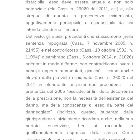
risarcibile, esso deve essere attuale e non solo
potenziale (cfr. Cass. n. 26020 del 2011, cit.) e, alla
stregua di quanto in precedenza evidenziato,
oggettivamente percepibile e riconoscibile da chi
intenda chiederne il ristoro.
Del resto, gli stessi precedenti che si assumono [nella
sentenza impugnata (Cass., 7 novembre 2005, n.
21495) e nel controricorso (Cass., 10 ottobre 1992, n.
11094)] o sembrano (Cass., 6 ottobre 2014, n. 21026)
orientati in modo difforme, non contraddicono invero i
principi appena rammentati, giacché – come anche
rilevato dalla più volte richiamata Cass. n. 26020 del
2011 in riferimento ai primi due precedenti – la
pronuncia del 2005 “esclude, ai fini della decorrenza
della prescrizione, non la necessità dell’esistenza del
danno, ma della conoscenza di esso da parte del
danneggiato” (indirizzo, questo, superato dalla
giurisprudenza inizialmente ricordata e che, nella sua
portata essenziale, ben si raccorda a
quell’orientamento espresso dalla stessa Corte
costituzionale che esige il requisito della conoscibilità