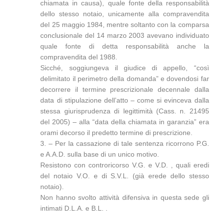
chiamata in causa), quale fonte della responsabilità
dello stesso notaio, unicamente alla compravendita
del 25 maggio 1984, mentre soltanto con la comparsa
conclusionale del 14 marzo 2003 avevano individuato
quale fonte di detta responsabilità anche la
compravendita del 1988.
Sicché, soggiungeva il giudice di appello, “così
delimitato il perimetro della domanda” e dovendosi far
decorrere il termine prescrizionale decennale dalla
data di stipulazione dell’atto – come si evinceva dalla
stessa giurisprudenza di legittimità (Cass. n. 21495
del 2005) – alla “data della chiamata in garanzia” era
orami decorso il predetto termine di prescrizione.
3. – Per la cassazione di tale sentenza ricorrono P.G.
e A.A.D. sulla base di un unico motivo.
Resistono con controricorso V.G. e V.D. , quali eredi
del notaio V.O. e di S.V.L. (già erede dello stesso
notaio).
Non hanno svolto attività difensiva in questa sede gli
intimati D.L.A. e B.L. .