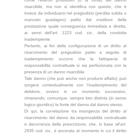
come l’evento produttivo (o la fonte) del danno
risarcibile, ma non si identifica con questo, che è
invece da individuarsi nel pregiudizio (perdita subita o
mancato guadagno) patito dal creditore della
prestazione quale conseguenza immediata e diretta,
ai sensi dell’art. 1223 cod. civ., della condotta
inadempiente.
Pertanto, ai fini della configurazione di un diritto al
risarcimento del pregiudizio patito a seguito di
inadempimento occorre che la fattispecie di
responsabilità contrattuale si sia perfezionata con la
presenza di un danno risarcibile.
Tale danno (che può anche non prodursi affatto) può
sorgere contestualmente con l’inadempimento del
debitore, ovvero in un momento successivo,
rimanendo, comunque, sempre ben distinta (in senso
logico-giuridico) la fonte del danno dal danno stesso.
Di qui, la correlazione tra insorgenza del diritto al
risarcimento del danno da responsabilità contrattuale
e decorrenza della prescrizione, che, in base all’art.
2935 cod. civ., è ancorata al momento in cui il diritto