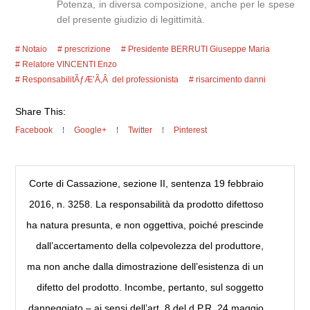
Potenza, in diversa composizione, anche per le spese
del presente giudizio di legittimità.
Notaio
prescrizione
Presidente BERRUTI Giuseppe Maria
Relatore VINCENTI Enzo
ResponsabilitÃƒÆ’Ã‚Â del professionista
risarcimento danni
Share This:
Facebook
Google+
Twitter
Pinterest
Corte di Cassazione, sezione II, sentenza 19 febbraio
2016, n. 3258. La responsabilità da prodotto difettoso
ha natura presunta, e non oggettiva, poiché prescinde
dall’accertamento della colpevolezza del produttore,
ma non anche dalla dimostrazione dell’esistenza di un
difetto del prodotto. Incombe, pertanto, sul soggetto
danneggiato – ai sensi dell’art. 8 del d.P.R. 24 maggio