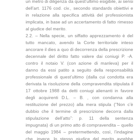
un metro di diligenza da quest’ultimo esigibile, ai sensi
dell’art. 1176 cod. civ., secondo standards obiettivi e
in relazione alla specifica attività del professionista
implicata, in base ad un accertamento di fatto rimesso
al giudice del merito.
2.2. – Nella specie, un siffatto apprezzamento è del
tutto mancato, avendo la Corte territoriale inteso
ancorare il dies a quo di decorrenza della prescrizione
decennale del diritto fatto valere dai coniugi P. -A.
contro il notaio V. (con azione di manleva) per il
danno da essi patito a seguito della responsabilità
professionale di quest’ultimo (dalla cui condotta era
derivata la risoluzione della compravendita stipulata il
17 ottobre 1988 da detti coniugi alienanti in favore
degli acquirenti D.L. – B. , con condanna alla
restituzione del prezzo) alla mera stipula (“Non c’è
dubbio che il termine di prescrizione decorra dalla
stipulazione dell’atto”: p. 11 della sentenza
impugnata) di un primo atto di compravendita – quello
del maggio 1984 – pretermettendo, così, l’indagine
che, invece, lo stesso giudice del merito avrebbe