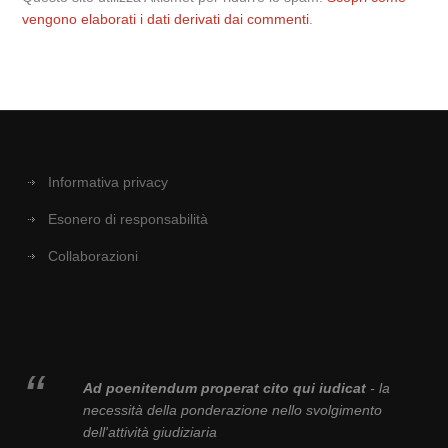
vengono elaborati i dati derivati dai commenti
.
Informativa privacy
Esonero di responsabilità
Collaborazioni
Ad poenitendum properat cito qui iudicat
- la
necessità della ponderazione nello svolgimento
dell'attività giudiziaria