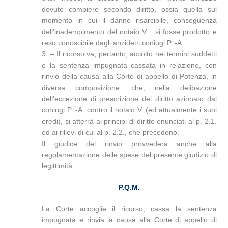
dovuto compiere secondo diritto, ossia quella sul
momento in cui il danno risarcibile, conseguenza
dell’inadempimento del notaio V. , si fosse prodotto e
reso conoscibile dagli anzidetti coniugi P. -A. .
3. – Il ricorso va, pertanto, accolto nei termini suddetti
e la sentenza impugnata cassata in relazione, con
rinvio della causa alla Corte di appello di Potenza, in
diversa composizione, che, nella delibazione
dell’eccezione di prescrizione del diritto azionato dai
coniugi P. -A. contro il notaio V. (ed attualmente i suoi
eredi), si atterrà ai principi di diritto enunciati al p. 2.1.
ed ai rilievi di cui al p. 2.2., che precedono.
Il giudice del rinvio provvederà anche alla
regolamentazione delle spese del presente giudizio di
legittimità.
P.Q.M.
La Corte accoglie il ricorso, cassa la sentenza
impugnata e rinvia la causa alla Corte di appello di