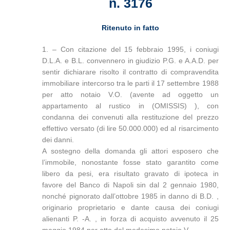
n. 3176
Ritenuto in fatto
1. – Con citazione del 15 febbraio 1995, i coniugi
D.L.A. e B.L. convennero in giudizio P.G. e A.A.D. per
sentir dichiarare risolto il contratto di compravendita
immobiliare intercorso tra le parti il 17 settembre 1988
per atto notaio V.O. (avente ad oggetto un
appartamento al rustico in (OMISSIS) ), con
condanna dei convenuti alla restituzione del prezzo
effettivo versato (di lire 50.000.000) ed al risarcimento
dei danni.
A sostegno della domanda gli attori esposero che
l’immobile, nonostante fosse stato garantito come
libero da pesi, era risultato gravato di ipoteca in
favore del Banco di Napoli sin dal 2 gennaio 1980,
nonché pignorato dall’ottobre 1985 in danno di B.D. ,
originario proprietario e dante causa dei coniugi
alienanti P. -A. , in forza di acquisto avvenuto il 25