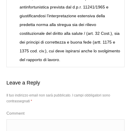
antinfortunistica prevista dal d.p.r. 11241/1965 e
giustificandosi l’interpretazione estensiva della
predetta norma alla stregua sia dei rilievo
costituzionale del diritto alla salute / (art. 32 Cost.), sia
dei principi di correttezza e buona fede (artt. 1175 e
1375 cod. civ.), cui deve ispirarsi anche lo svolgimento
del rapporto di lavoro.
Leave a Reply
Il tuo indirizzo email non sarà pubblicato.
I campi obbligatori sono
contrassegnati
*
Comment