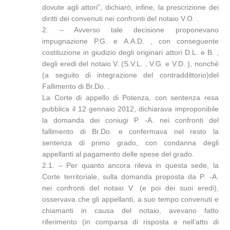
dovute agli attori”, dichiarò, infine, la prescrizione dei
diritti dei convenuti nei confronti del notaio V.O. .
2. – Avverso tale decisione proponevano
impugnazione P.G. e A.A.D. , con conseguente
costituzione in giudizio degli originari attori D.L. e B. ,
degli eredi del notaio V. (S.V.L. , V.G. e V.D. ), nonché
(a seguito di integrazione del contraddittorio)del
Fallimento di Br.Do. .
La Corte di appello di Potenza, con sentenza resa
pubblica il 12 gennaio 2012, dichiarava improponibile
la domanda dei coniugi P. -A. nei confronti del
fallimento di Br.Do. e confermava nel resto la
sentenza di primo grado, con condanna degli
appellanti al pagamento delle spese del grado.
2.1. – Per quanto ancora rileva in questa sede, la
Corte territoriale, sulla domanda proposta da P. -A.
nei confronti del notaio V. (e poi dei suoi eredi),
osservava che gli appellanti, a suo tempo convenuti e
chiamanti in causa del notaio, avevano fatto
riferimento (in comparsa di risposta e nell’atto di