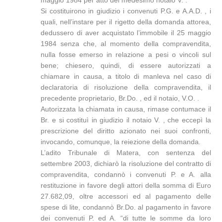
maggio 1984 per atto del medesimo notaio V. .
Si costituirono in giudizio i convenuti P.G. e A.A.D. , i
quali, nell’instare per il rigetto della domanda attorea,
dedussero di aver acquistato l’immobile il 25 maggio
1984 senza che, al momento della compravendita,
nulla fosse emerso in relazione a pesi o vincoli sul
bene; chiesero, quindi, di essere autorizzati a
chiamare in causa, a titolo di manleva nel caso di
declaratoria di risoluzione della compravendita, il
precedente proprietario, Br.Do. , ed il notaio, V.O. .
Autorizzata la chiamata in causa, rimase contumace il
Br. e si costituì in giudizio il notaio V. , che eccepì la
prescrizione del diritto azionato nei suoi confronti,
invocando, comunque, la reiezione della domanda.
L’adito Tribunale di Matera, con sentenza del
settembre 2003, dichiarò la risoluzione del contratto di
compravendita, condannò i convenuti P. e A. alla
restituzione in favore degli attori della somma di Euro
27.682,09, oltre accessori ed al pagamento delle
spese di lite, condannò Br.Do. al pagamento in favore
dei convenuti P. ed A. “di tutte le somme da loro