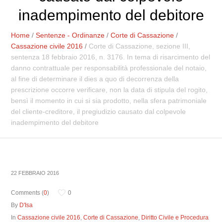
inadempimento del debitore
Home
/
Sentenze - Ordinanze
/
Corte di Cassazione
/
Cassazione civile 2016
/
Corte di Cassazione, sezione III,
sentenza 18 febbraio 2016, n. 3176. In tema di risarcimento del
danno contrattuale per responsabilità professionale del notaio,
al fine di determinare il dies a quo di decorrenza della
prescrizione occorre verificare, non la data di stipula del rogito,
bensì il momento in cui si sia prodotto, nella sfera patrimoniale
del cliente-creditore, il pregiudizio causato dal colpevole
inadempimento del debitore
22 FEBBRAIO 2016
Comments (
0
)
0
By
D'Isa
In
Cassazione civile 2016
,
Corte di Cassazione
,
Diritto Civile e Procedura