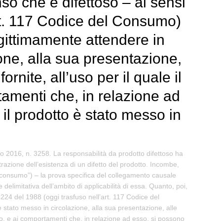
nso che è difettoso – ai sensi
’art. 117 Codice del Consumo)
egittimamente attendere in
ione, alla sua presentazione,
ornite, all’uso per il quale il
amenti che, in relazione ad
il prodotto è stato messo in
o 2016, n. 3258. La responsabilità da prodotto difettoso ha
azione dell’esistenza di un difetto del prodotto. Incombe,
el consumo”) – la prova specifica del collegamento causale
elimitativa dell’ambito di applicabilità di essa. Quanto, poi,
n. 224 del 1988 (oggi trasfuso nell’art. 117 Codice del
 stato messo in circolazione, alla sua presentazione, alle
nato, e ai comportamenti che, in relazione ad esso, si possono