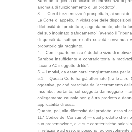
Sarebbe illogica la conclusione dell’assenza di prov
anomala di funzionamento di un prodotto”.
3. — Con il terzo mezzo è prospettata, ai sensi dell’
La Corte di appello, in violazione delle disposizioni
difettosità del prodotto e, segnatamente, che lo f
del suo inopinato trafugamento” (avendo il Tribunale
di quesiti da sottoporre alla società convenuta v
probatorio già raggiunto.
4. – Con il quarto mezzo è dedotto vizio di motivazi
Sarebbe insufficiente e contraddittoria la motivaz
flacone ACE oggetto di lite”.
5. – I motivi, da esaminarsi congiuntamente per la 
5.1. – Questa Corte ha già affermato (tra le altre,
oggettiva, poiché prescinde dall’accertamento della
Incombe, pertanto, sul soggetto danneggiato – ai 
collegamento causale non già tra prodotto e danno,
applicabilità di essa.
Quanto, poi, alla difettosità del prodotto, essa si c
117 Codice del Consumo) — quel prodotto che non of
sua presentazione, alle sue caratteristiche palesi a
in relazione ad esso, si possono ragionevolmente pr