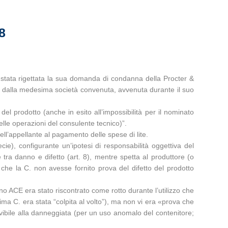
8
stata rigettata la sua domanda di condanna della Procter &
tto dalla medesima società convenuta, avvenuta durante il suo
 del prodotto (anche in esito all’impossibilità per il nominato
elle operazioni del consulente tecnico)”.
ll’appellante al pagamento delle spese di lite.
cie), configurante un’ipotesi di responsabilità oggettiva del
tra danno e difetto (art. 8), mentre spetta al produttore (o
, che la C. non avesse fornito prova del difetto del prodotto
no ACE era stato riscontrato come rotto durante l’utilizzo che
sima C. era stata “colpita al volto”), ma non vi era «prova che
rivibile alla danneggiata (per un uso anomalo del contenitore;