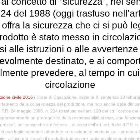
 al concetto di “sicurezza”, nel se
n. 224 del 1988 (oggi trasfuso nell
ffra la sicurezza che ci si può l
prodotto è stato messo in circolaz
i alle istruzioni o alle avvertenze f
evolmente destinato, e ai comport
mente prevedere, al tempo in cui 
circolazione
ione civile 2016
/
Corte di Cassazione, sezione II, sentenza 19 febbrai
rtamento della colpevolezza del produttore, ma non anche dalla dimostr
 d.P.R. 24 maggio 1988, n. 224 (trasfuso nell’art. 120 del cd. “codice d
appresentando un prerequisito della responsabilità stessa, con funzione d
icurezza”, nel senso che è difettoso – ai sensi dell’art. art. 5 del d.P.R. 
i può legittimamente attendere in relazione al modo in cui il prodotto è
ornite, all’uso per il quale il prodotto può essere ragionevolmente desti