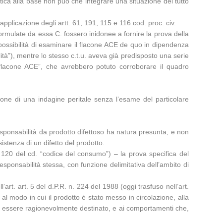
stica alla base non può che integrare una situazione del tutto
applicazione degli artt. 61, 191, 115 e 116 cod. proc. civ.
 formulate da essa C. fossero inidonee a fornire la prova della
possibilità di esaminare il flacone ACE de quo in dipendenza
lità”), mentre lo stesso c.t.u. aveva già predisposto una serie
el flacone ACE”, che avrebbero potuto corroborare il quadro
isione di una indagine peritale senza l’esame del particolare
esponsabilità da prodotto difettoso ha natura presunta, e non
stenza di un difetto del prodotto.
. 120 del cd. “codice del consumo”) – la prova specifica del
sponsabilità stessa, con funzione delimitativa dell’ambito di
’art. art. 5 del d.P.R. n. 224 del 1988 (oggi trasfuso nell’art.
 modo in cui il prodotto è stato messo in circolazione, alla
o può essere ragionevolmente destinato, e ai comportamenti che,