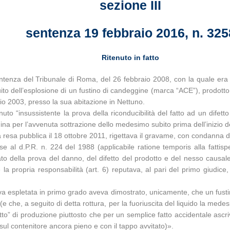
sezione III
sentenza 19 febbraio 2016, n. 325
Ritenuto in fatto
enza del Tribunale di Roma, del 26 febbraio 2008, con la quale era 
eguito dell’esplosione di un fustino di candeggine (marca “ACE”), prodo
glio 2003, presso la sua abitazione in Nettuno.
nuto “insussistente la prova della riconducibilità del fatto ad un difetto
gina per l’avvenuta sottrazione dello medesimo subito prima dell’inizio d
 resa pubblica il 18 ottobre 2011, rigettava il gravame, con condanna de
e al d.P.R. n. 224 del 1988 (applicabile ratione temporis alla fattispe
to della prova del danno, del difetto del prodotto e del nesso causale 
 la propria responsabilità (art. 6) reputava, al pari del primo giudice
rova espletata in primo grado aveva dimostrato, unicamente, che un fusti
(e che, a seguito di detta rottura, per la fuoriuscita del liquido la mede
fetto” di produzione piuttosto che per un semplice fatto accidentale asc
sul contenitore ancora pieno e con il tappo avvitato)».