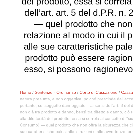
del prodotto, essa si correla
dell’art. art. 5 del d.P.R. 
— quel prodotto che non o
relazione al modo in cui il 
alle sue caratteristiche pales
prodotto può essere ragion
esso, si possono ragionevol
Home
/
Sentenze - Ordinanze
/
Corte di Cassazione
/
Cassaz
natura presunta, e non oggettiva, poiché prescinde dall’acce
pertanto, sul soggetto danneggiato – ai sensi dell’art. 8 del
non già tra prodotto e danno, bensì tra difetto e danno, ciò r
alla difettosità del prodotto, essa si correla al concetto di “s
Consumo) — quel prodotto che non offra la sicurezza che ci s
sue caratteristiche palesi alle istruzioni o alle avvertenze f