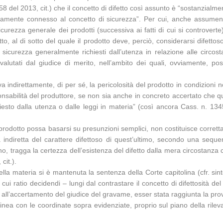
58 del 2013, cit.) che il concetto di difetto così assunto è “sostanzialmen
ttamente connesso al concetto di sicurezza”. Per cui, anche assumen
icurezza generale dei prodotti (successiva ai fatti di cui si controverte)
tto, al di sotto del quale il prodotto deve, perciò, considerarsi difetto
di sicurezza generalmente richiesti dall’utenza in relazione alle circost
valutati dal giudice di merito, nell’ambito dei quali, ovviamente, po
 indirettamente, di per sé, la pericolosità del prodotto in condizioni n
sponsabilità del produttore, se non sia anche in concreto accertato che q
 richiesto dalla utenza o dalle leggi in materia” (così ancora Cass. n.
 prodotto possa basarsi su presunzioni semplici, non costituisce corretta 
 indiretta del carattere difettoso di quest’ultimo, secondo una sequen
o, tragga la certezza dell’esistenza del difetto dalla mera circostanza 
cit.).
della materia si è mantenuta la sentenza della Corte capitolina (cfr. sint
 cui ratio decidendi – lungi dal contrastare il concetto di difettosità d
 all’accertamento del giudice del gravame, esser stata raggiunta la prov
inea con le coordinate sopra evidenziate, proprio sul piano della rileva