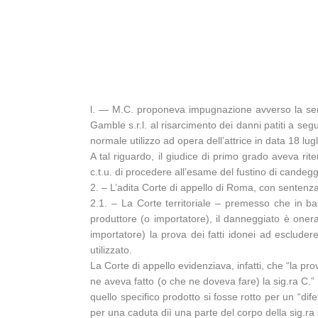
l. — M.C. proponeva impugnazione avverso la sent
Gamble s.r.l. al risarcimento dei danni patiti a s
normale utilizzo ad opera dell’attrice in data 18 lu
A tal riguardo, il giudice di primo grado aveva rite
c.t.u. di procedere all’esame del fustino di candeg
2. – L’adita Corte di appello di Roma, con sentenza
2.1. – La Corte territoriale – premesso che in bas
produttore (o importatore), il danneggiato è onera
importatore) la prova dei fatti idonei ad escludere
utilizzato.
La Corte di appello evidenziava, infatti, che “la p
ne aveva fatto (o che ne doveva fare) la sig.ra C.” 
quello specifico prodotto si fosse rotto per un “di
per una caduta diì una parte del corpo della sig.ra 