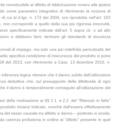
te riconducibile al difetto di fabbricazione ovvero alle ipotesi
do come parametro integrativo di riferimento la nozione di
 di cui al d.lgs. n. 172 del 2004, ora riprodotta nell’art. 103
so, non corrisponde a quello della sua più rigorosa innocuità,
anze specificamente indicate dall’art. 5 sopra cit. o ad altri
ssono e debbono farsi rientrare gli standards di sicurezza
ormali di impiego, ma solo una più indefinita pericolosità del
uella specifica condizione di insicurezza del prodotto si pone
 13458 del 2013, con riferimento a Cass. 13 dicembre 2010, n.
inferenza logica ritenere che il danno subito dall’utilizzatore
za deduttiva che, sul presupposto della difettosità di ogni
che il danno è temporalmente conseguito all’utilizzazione del
esi della motivazione ai §§ 2.1. e 2.2. del “Ritenuto in fatto”
el prodotto innanzi indicato, nonché dall’essere effettivamente
a del nesso causale tra difetto e danno – piuttosto si snoda,
ta carenza probatoria in ordine al “difetto” presente in quel