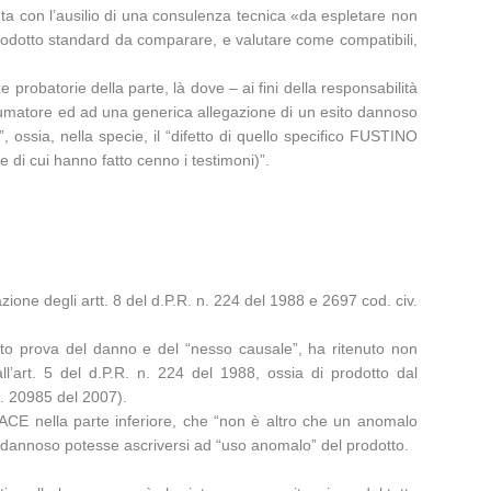
ta con l’ausilio di una consulenza tecnica «da espletare non
n prodotto standard da comparare, e valutare come compatibili,
robatorie della parte, là dove – ai fini della responsabilità
onsumatore ed ad una generica allegazione di un esito dannoso
ossia, nella specie, il “difetto di quello specifico FUSTINO
e di cui hanno fatto cenno i testimoni)”.
zione degli artt. 8 del d.P.R. n. 224 del 1988 e 2697 cod. civ.
dato prova del danno e del “nesso causale”, ha ritenuto non
’art. 5 del d.P.R. n. 224 del 1988, ossia di prodotto dal
n. 20985 del 2007).
no ACE nella parte inferiore, che “non è altro che un anomalo
nto dannoso potesse ascriversi ad “uso anomalo” del prodotto.