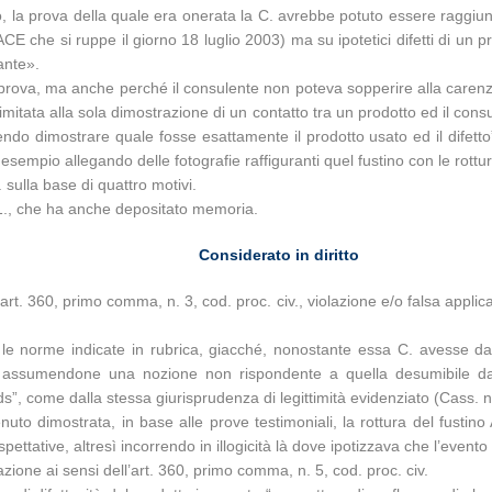
, la prova della quale era onerata la C. avrebbe potuto essere raggiun
o ACE che si ruppe il giorno 18 luglio 2003) ma su ipotetici difetti di u
lante».
rova, ma anche perché il consulente non poteva sopperire alla carenze p
limitata alla sola dimostrazione di un contatto tra un prodotto ed il c
o dimostrare quale fosse esattamente il prodotto usato ed il difetto”, 
esempio allegando delle fotografie raffiguranti quel fustino con le rottur
 sulla base di quattro motivi.
.1., che ha anche depositato memoria.
Considerato in diritto
art. 360, primo comma, n. 3, cod. proc. civ., violazione e/o falsa applica
re le norme indicate in rubrica, giacché, nonostante essa C. avesse 
to, assumendone una nozione non rispondente a quella desumibile dall
s”, come dalla stessa giurisprudenza di legittimità evidenziato (Cass. 
enuto dimostrata, in base alle prove testimoniali, la rottura del fusti
spettative, altresì incorrendo in illogicità là dove ipotizzava che l’eve
zione ai sensi dell’art. 360, primo comma, n. 5, cod. proc. civ.