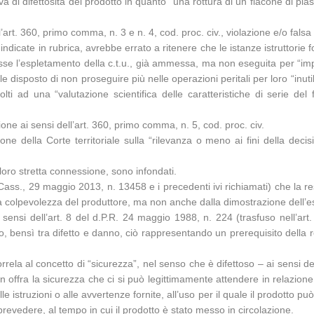
a di difettosità del prodotto in quanto “una rottura di un flacone di pla
art. 360, primo comma, n. 3 e n. 4, cod. proc. civ., violazione e/o falsa 
 indicate in rubrica, avrebbe errato a ritenere che le istanze istruttorie
osse l’espletamento della c.t.u., già ammessa, ma non eseguita per “im
 disposto di non proseguire più nelle operazioni peritali per loro “inuti
olti ad una “valutazione scientifica delle caratteristiche di serie d
one ai sensi dell’art. 360, primo comma, n. 5, cod. proc. civ.
ione della Corte territoriale sulla “rilevanza o meno ai fini della dec
loro stretta connessione, sono infondati.
 Cass., 29 maggio 2013, n. 13458 e i precedenti ivi richiamati) che la r
 colpevolezza del produttore, ma non anche dalla dimostrazione dell’esi
sensi dell’art. 8 del d.P.R. 24 maggio 1988, n. 224 (trasfuso nell’art
 bensì tra difetto e danno, ciò rappresentando un prerequisito della re
orrela al concetto di “sicurezza”, nel senso che è difettoso – ai sensi dell
fra la sicurezza che ci si può legittimamente attendere in relazione al
lle istruzioni o alle avvertenze fornite, all’uso per il quale il prodott
evedere, al tempo in cui il prodotto è stato messo in circolazione.