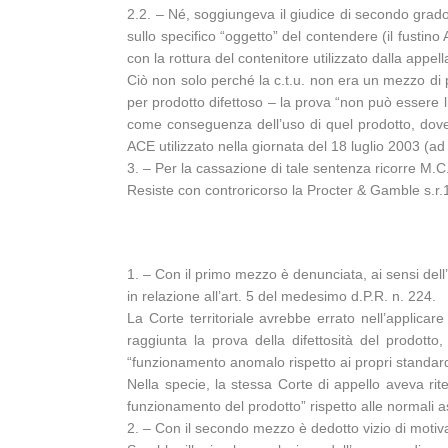
2.2. – Né, soggiungeva il giudice di secondo grado
sullo specifico “oggetto” del contendere (il fustin
con la rottura del contenitore utilizzato dalla appel
Ciò non solo perché la c.t.u. non era un mezzo di p
per prodotto difettoso – la prova “non può essere 
come conseguenza dell’uso di quel prodotto, dovend
ACE utilizzato nella giornata del 18 luglio 2003 (ad 
3. – Per la cassazione di tale sentenza ricorre M.C.
Resiste con controricorso la Procter & Gamble s.r
1. – Con il primo mezzo è denunciata, ai sensi dell’
in relazione all’art. 5 del medesimo d.P.R. n. 224.
La Corte territoriale avrebbe errato nell’applica
raggiunta la prova della difettosità del prodot
“funzionamento anomalo rispetto ai propri standard
Nella specie, la stessa Corte di appello aveva rit
funzionamento del prodotto” rispetto alle normali a
2. – Con il secondo mezzo è dedotto vizio di motiva