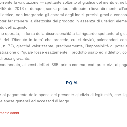
icorrente la valutazione — spettante soltanto al giudice del merito e, nel
13458 del 2013 e, dunque, senza potersi attribuire rilievo dirimente all’
attrice, non integrando gli estremi degli indizi precisi, gravi e concord
er far ritenere la difettosità del prodotto in assenza di ulteriori eleme
o dell’acquisto.
one operata, in forza della discrezionalità a tal riguardo spettante al giu
.2. del “Ritenuto in fatto” che precede, cui si rinvia), palesandosi c
1, n. 72), giacché valorizzante, precipuamente, l’impossibilità di poter 
trazione di “quale fosse esattamente il prodotto usato ed il difetto”,
 di essa gravante.
e condannata, ai sensi dell’art. 385, primo comma, cod. proc. civ., al pa
P.Q.M.
e al pagamento delle spese del presente giudizio di legittimità, che liq
re spese generali ed accessori di legge.
imento danni