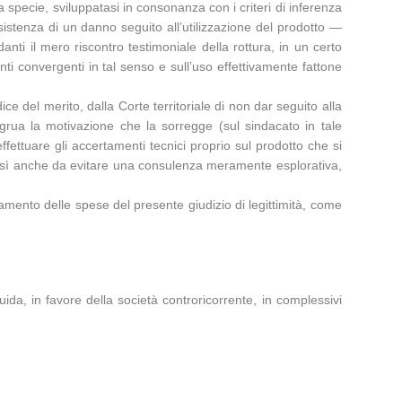
la specie, sviluppatasi in consonanza con i criteri di inferenza
esistenza di un danno seguito all’utilizzazione del prodotto —
anti il mero riscontro testimoniale della rottura, in un certo
nti convergenti in tal senso e sull’uso effettivamente fattone
dice del merito, dalla Corte territoriale di non dar seguito alla
ongrua la motivazione che la sorregge (sul sindacato in tale
effettuare gli accertamenti tecnici proprio sul prodotto che si
 così anche da evitare una consulenza meramente esplorativa,
gamento delle spese del presente giudizio di legittimità, come
uida, in favore della società controricorrente, in complessivi