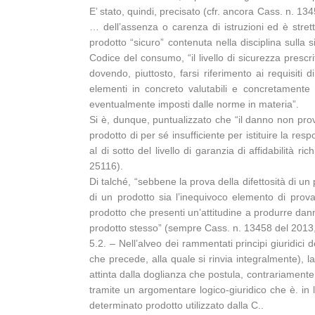
E’ stato, quindi, precisato (cfr. ancora Cass. n. 134
… dell’assenza o carenza di istruzioni ed è stre
prodotto “sicuro” contenuta nella disciplina sulla s
Codice del consumo, “il livello di sicurezza prescri
dovendo, piuttosto, farsi riferimento ai requisiti 
elementi in concreto valutabili e concretamente 
eventualmente imposti dalle norme in materia”.
Si è, dunque, puntualizzato che “il danno non prova
prodotto di per sé insufficiente per istituire la re
al di sotto del livello di garanzia di affidabilità
25116).
Di talché, “sebbene la prova della difettosità di un
di un prodotto sia l’inequivoco elemento di prova
prodotto che presenti un’attitudine a produrre dann
prodotto stesso” (sempre Cass. n. 13458 del 2013, 
5.2. – Nell’alveo dei rammentati principi giuridici 
che precede, alla quale si rinvia integralmente), la
attinta dalla doglianza che postula, contrariamente
tramite un argomentare logico-giuridico che è. in l
determinato prodotto utilizzato dalla C..