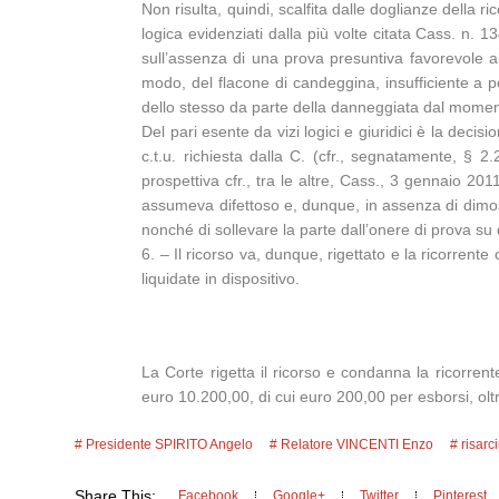
Non risulta, quindi, scalfita dalle doglianze della r
logica evidenziati dalla più volte citata Cass. n. 
sull’assenza di una prova presuntiva favorevole all’
modo, del flacone di candeggina, insufficiente a pot
dello stesso da parte della danneggiata dal moment
Del pari esente da vizi logici e giuridici è la decisi
c.t.u. richiesta dalla C. (cfr., segnatamente, § 2
prospettiva cfr., tra le altre, Cass., 3 gennaio 201
assumeva difettoso e, dunque, in assenza di dimos
nonché di sollevare la parte dall’onere di prova su
6. – Il ricorso va, dunque, rigettato e la ricorrent
liquidate in dispositivo.
La Corte rigetta il ricorso e condanna la ricorrent
euro 10.200,00, di cui euro 200,00 per esborsi, olt
Presidente SPIRITO Angelo
Relatore VINCENTI Enzo
risarc
Share This:
Facebook
Google+
Twitter
Pinterest