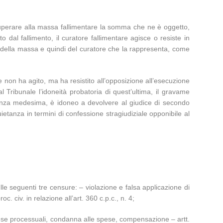
recuperare alla massa fallimentare la somma che ne è oggetto,
dal fallimento, il curatore fallimentare agisce o resiste in
ti della massa e quindi del curatore che la rappresenta, come
fe non ha agito, ma ha resistito all’opposizione all’esecuzione
l Tribunale l’idoneità probatoria di quest’ultima, il gravame
tanza medesima, è idoneo a devolvere al giudice di secondo
ietanza in termini di confessione stragiudiziale opponibile al
lle seguenti tre censure: – violazione e falsa applicazione di
. civ. in relazione all’art. 360 c.p.c., n. 4;
spese processuali, condanna alle spese, compensazione – artt.