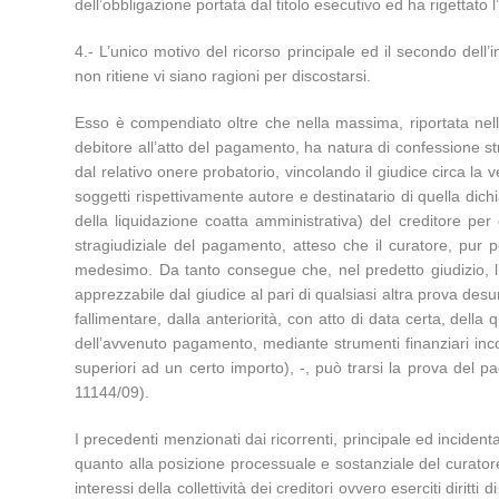
dell’obbligazione portata dal titolo esecutivo ed ha rigettato 
4.- L’unico motivo del ricorso principale ed il secondo dell’
non ritiene vi siano ragioni per discostarsi.
Esso è compendiato oltre che nella massima, riportata nella 
debitore all’atto del pagamento, ha natura di confessione stra
dal relativo onere probatorio, vincolando il giudice circa la ve
soggetti rispettivamente autore e destinatario di quella dic
della liquidazione coatta amministrativa) del creditore pe
stragiudiziale del pagamento, atteso che il curatore, pur pon
medesimo. Da tanto consegue che, nel predetto giudizio, l’
apprezzabile dal giudice al pari di qualsiasi altra prova desu
fallimentare, dalla anteriorità, con atto di data certa, dell
dell’avvenuto pagamento, mediante strumenti finanziari incont
superiori ad un certo importo), -, può trarsi la prova del p
11144/09).
I precedenti menzionati dai ricorrenti, principale ed incident
quanto alla posizione processuale e sostanziale del curatore
interessi della collettività dei creditori ovvero eserciti dirit