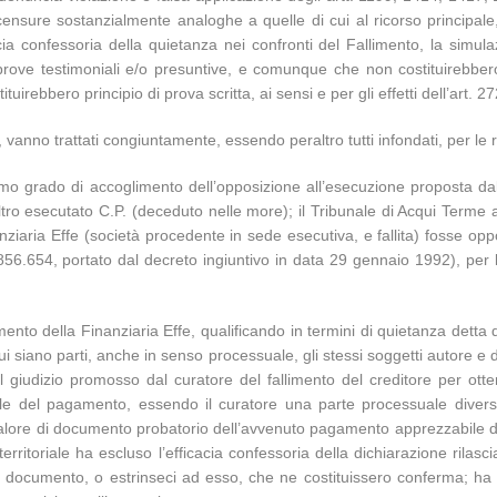
ensure sostanzialmente analoghe a quelle di cui al ricorso principale, 
cia confessoria della quietanza nei confronti del Fallimento, la simul
rove testimoniali e/o presuntive, e comunque che non costituirebbero 
uirebbero principio di prova scritta, ai sensi e per gli effetti dell’art. 27
, vanno trattati congiuntamente, essendo peraltro tutti infondati, per le 
mo grado di accoglimento dell’opposizione all’esecuzione proposta dall
tro esecutato C.P. (deceduto nelle more); il Tribunale di Acqui Terme av
ziaria Effe (società procedente in sede esecutiva, e fallita) fosse oppo
.856.654, portato dal decreto ingiuntivo in data 29 gennaio 1992), per 
nto della Finanziaria Effe, qualificando in termini di quietanza detta 
cui siano parti, anche in senso processuale, gli stessi soggetti autore e 
el giudizio promosso dal curatore del fallimento del creditore per ot
ale del pagamento, essendo il curatore una parte processuale diversa 
l valore di documento probatorio dell’avvenuto pagamento apprezzabile da
erritoriale ha escluso l’efficacia confessoria della dichiarazione rilasci
l documento, o estrinseci ad esso, che ne costituissero conferma; ha 