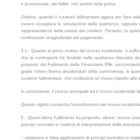
e processuale, del fallito; non anche nella prima.
Orbene, quando il curatore fallimentare agisca per fare vale
ovvero eccepisca la simulazione della quietanza, opposta da
rappresentanza della massa dei creditori. Pertanto, la quiet
confessione stragiudiziale del pagamento.
4.1.- Quanto al primo motivo del ricorso incidentale, è suffic
che la controparte ha fondato sulla quietanza rilasciata dal
proposto dal Fallimento della Finanziaria Effe, soccomben
grado l’intero thema decidendum della controversia, in questo
curatore fallimentare, che costituisce un minus rispetto alla
In conclusione, il ricorso principale ed il ricorso incidentale d
Questo rigetto comporta l’assorbimento del ricorso incidenta
5.- Quest’ultimo Fallimento ha proposto, altresì, ricorso inc
principi normativi in materia di interpretazione della domanda e
– violazione e falsa applicazione di principi normativi in m