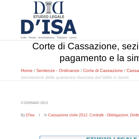
Corte di Cassazione, sezi
pagamento e la simu
Home
/
Sentenze - Ordinanze
/
Corte di Cassazione
/
Cassaz
simulazione della quietanza rilasciata dal fallito in bonis
3 GENNAIO 2013
By
D'Isa
In
Cassazione civile 2012
,
Contratti - Obbligazioni
,
Dirit