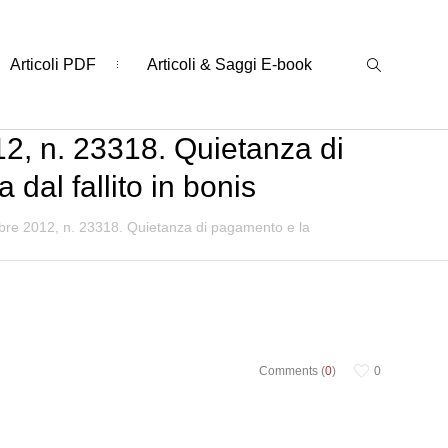
Articoli PDF
Articoli & Saggi E-book
12, n. 23318. Quietanza di
dal fallito in bonis
mbre 2012, n. 23318. Quietanza di pagamento e la
Comments (
0
)
0