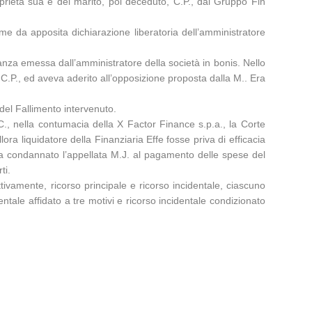
oprietà sua e del marito, poi deceduto, C.P., dal Gruppo Fin
me da apposita dichiarazione liberatoria dell’amministratore
etanza emessa dall’amministratore della società in bonis. Nello
i C.P., ed aveva aderito all’opposizione proposta dalla M.. Era
del Fallimento intervenuto.
P.C., nella contumacia della X Factor Finance s.p.a., la Corte
ora liquidatore della Finanziaria Effe fosse priva di efficacia
, ha condannato l’appellata M.J. al pagamento delle spese del
ti.
tivamente, ricorso principale e ricorso incidentale, ciascuno
dentale affidato a tre motivi e ricorso incidentale condizionato