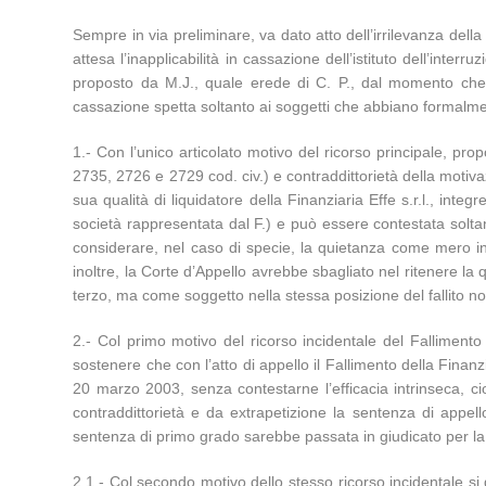
Sempre in via preliminare, va dato atto dell’irrilevanza del
attesa l’inapplicabilità in cassazione dell’istituto dell’inte
proposto da M.J., quale erede di C. P., dal momento che la
cassazione spetta soltanto ai soggetti che abbiano formalmen
1.- Con l’unico articolato motivo del ricorso principale, pro
2735, 2726 e 2729 cod. civ.) e contraddittorietà della motivaz
sua qualità di liquidatore della Finanziaria Effe s.r.l., int
società rappresentata dal F.) e può essere contestata soltan
considerare, nel caso di specie, la quietanza come mero ind
inoltre, la Corte d’Appello avrebbe sbagliato nel ritenere l
terzo, ma come soggetto nella stessa posizione del fallito 
2.- Col primo motivo del ricorso incidentale del Fallimento 
sostenere che con l’atto di appello il Fallimento della Finanz
20 marzo 2003, senza contestarne l’efficacia intrinseca, ci
contraddittorietà e da extrapetizione la sentenza di appello
sentenza di primo grado sarebbe passata in giudicato per la p
2.1.- Col secondo motivo dello stesso ricorso incidentale s