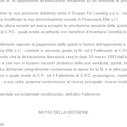
dalla M. in opposizione all’esecuzione intrapresa su un immobile di pr
nito la sua posizione debitoria verso il Gruppo Fin Leasing s.p.a., co
va modificato la sua denominazione sociale in Finanziaria Effe s.r.l..
 tale ultima società ed aveva eccepito la simulazione assoluta della qui
di C.P.C., quale erede accettante con beneficio d’inventario l’eredità d
Fallimento opposto al pagamento delle spese in favore dell’opponente e 
a Effe s.r.l., costituiti in secondo grado la M. ed il Fallimento di C.
ndo che la dichiarazione liberatoria resa in data 20 marzo 1993 dall’all
à e che non vi fossero riscontri probatori della sua veridicità; quindi
 ha dichiarato integralmente compensate le spese fra la M. e le altre par
rio e quale erede di C.P., ed il Fallimento di C.P.C. propongono, rispet
.l., a sua volta, propone controricorso al ricorso principale, ricorso inci
cidentale ed incidentale condizionato, dell’altro Fallimento.
MOTIVI DELLA DECISIONE
ti.