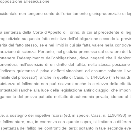
l’opposizione all’esecuzione.
incidentale non tengono conto dell’orientamento giurisprudenziale di legi
sentenza della Corte d’Appello di Torino, di cui al precedente di legit
giudiziale su questo fatto estintivo dell’obbligazione secondo la previsi
rità del fatto stesso, se e nei limiti in cui sia fatta valere nella contro
hiarazione di scienza. Pertanto, nel giudizio promosso dal curatore del
r ottenere l’adempimento dell’obbligazione, deve negarsi che il debi
endosi, nell’esercizio di un diritto del fallito, nella stessa posizion
indicata quietanza è priva d’effetti vincolanti ed assume soltanto il
mibile dal processo’), anche in quella di Cass. n. 14481/05 (‘In tema di
a quietanza al fallimento non può ricavarsi anche la certezza della effe
estabili (anche alla luce della legislazione antiriciclaggio, che impone
agamento del prezzo pattuito nell’atto di autonomia privata, idoneo al t
ale, a sostegno dei rispettivi ricorsi (ed, in specie, Cass. n. 11904/98) n
 fallimentare, ma, in coerenza con quanto sopra, si limitano a differen
ti di spettanza del fallito nei confronti dei terzi: soltanto in tale second