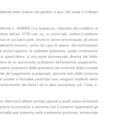
ttimità fatto proprio dal giudice a quo, dal quale il Collegio
timità n. 4288/05 (‘La quietanza, rilasciata dal creditore al
one dell’art. 2735 cod. civ., e, come tale, solleva il debitore
versia in cui siano parti, anche in senso processuale, gli stessi
 fallimento (ovvero, come nel caso di specie, dal commissario
tore possa opporre la suddetta quietanza, quale confessione
e di quest’ultimo, è una parte processuale diversa dal fallito
 valore di un documento probatorio dell’avvenuto pagamento,
 valore probatorio della quietanza nei confronti della curatela
ttività del pagamento quietanzato, giacchè solo dalla certezza
 cautele e formalità particolari ove vengano trasferiti valori
rasferimento del bene’) ed in altre successive (cfr. Cass. n.
on affermano affatto principi opposti a quelli sopra richiamati
ziarne la posizione a seconda che il curatore rappresenti gli
a eventualità egli subentra nella medesima posizione, sostanziale