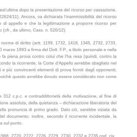
uest’ultima dopo la presentazione del ricorso per cassazione,
 22624/11). Ancora, va dichiarata l’inammissibilità del ricorso
o di appello e che la legittimazione a proporre ricorso per
(cfr., da ultimo, Cass. n. 520/12).
di norme di diritto (artt. 1199, 1732, 1418, 1345, 2732, 2733,
0 marzo 1993 a firma del Dott. F.P., a titolo personale e nella
e fa piena prova contro colui che l’ha resa (quindi, contro la
condo la ricorrente, la Corte d’Appello avrebbe sbagliato nel
e più convincenti elementi di prova forniti dagli opponenti;
età, poichè questo avrebbe dovuto essere considerato non come
 312 c.p.c. e contraddittorietà della motivazione, al fine di
zione assoluta, della quietanza – dichiarazione liberatoria del
della pronuncia di primo grado. Dato ciò, sarebbe viziata da
del documento; inoltre, secondo il ricorrente incidentale, la
a sul punto.
, 1988, 2720, 2722, 2726, 2729, 2730, 2732 e 2735 cod. civ.,