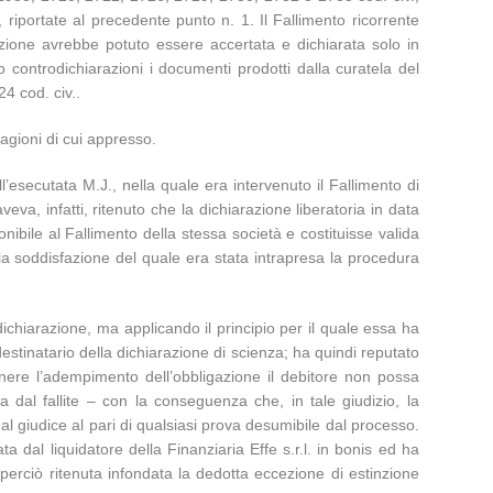
riportate al precedente punto n. 1. Il Fallimento ricorrente
azione avrebbe potuto essere accertata e dichiarata solo in
controdichiarazioni i documenti prodotti dalla curatela del
24 cod. civ..
ragioni di cui appresso.
’esecutata M.J., nella quale era intervenuto il Fallimento di
eva, infatti, ritenuto che la dichiarazione liberatoria in data
nibile al Fallimento della stessa società e costituisse valida
la soddisfazione del quale era stata intrapresa la procedura
dichiarazione, ma applicando il principio per il quale essa ha
destinatario della dichiarazione di scienza; ha quindi reputato
tenere l’adempimento dell’obbligazione il debitore non possa
dal fallite – con la conseguenza che, in tale giudizio, la
l giudice al pari di qualsiasi prova desumibile dal processo.
ata dal liquidatore della Finanziaria Effe s.r.l. in bonis ed ha
perciò ritenuta infondata la dedotta eccezione di estinzione