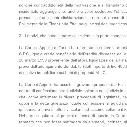
nonchè contraddittorietà della motivazione e si formulano c
incidentale aggiunge che, anche a voler escludere l’effica
presenza di una controdichiarazione, e non sulla base di p
Fallimento della Finanziaria Effe, nè gli stessi documenti costit
3.- I motivi, che sono in parte coincidenti e in parte connessi
La Corte d’Appello di Torino ha riformato la sentenza di pri
C.P.C., quale erede beneficiario dell’eredità dismessa dall’al
20 marzo 1993 proveniente dall’allora liquidatore della Finan
prova dell’adempimento del debito (dell’importo di lire 403
esecutiva immobiliare sui beni di proprietà M.- C..
La Corte d’Appello ha accolto il gravame proposto dal Fallime
natura di confessione stragiudiziale soltanto nel giudizio in 
che, come affermato in diversi precedenti di legittimità, n
opporre la detta quietanza, quale confessione stragiudizi
quietanza è priva di effetti vincolanti ed assume soltanto i
Nel dare seguito a tali principi nel caso di specie, la Corte t
reputato che non fosse suffragata da elementi, intrinseci a