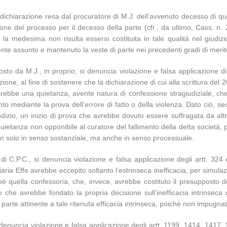
la dichiarazione resa dal procuratore di M.J. dell’avvenuto decesso di q
rruzione del processo per il decesso della parte (cfr., da ultimo, Cass. n.
 medesima non risulta essersi costituita in tale qualità nel giudizi
te assunto e mantenuto la veste di parte nei precedenti gradi di merito 
posto da M.J., in proprio, si denuncia violazione e falsa applicazione 
ione, al fine di sostenere che la dichiarazione di cui alla scrittura del 2
egrerebbe una quietanza, avente natura di confessione stragiudiziale, ch
to mediante la prova dell’errore di fatto o della violenza. Dato ciò, se
izio, un inizio di prova che avrebbe dovuto essere suffragata da altri 
a quietanza non opponibile al curatore del fallimento della detta soci
non solo in senso sostanziale, ma anche in senso processuale.
di C.P.C., si denuncia violazione e falsa applicazione degli artt. 324 e
iaria Effe avrebbe eccepito soltanto l’estrinseca inefficacia, per simula
oè quella confessoria, che, invece, avrebbe costituto il presupposto 
 che avrebbe fondato la propria decisione sull’inefficacia intrinseca 
arte attinente a tale ritenuta efficacia intrinseca, poichè non impugnat
i denuncia violazione e falsa applicazione degli artt. 1199, 1414, 1417