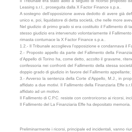
Il Tribunale era stato adito a seguito di ricorso proposto 
Leasing s.r.l., proseguita dalla X Factor Finance s.p.a..
A sostegno dell’opposizione aveva dedotto di avere già defi
unico e, poi, liquidatore di detta società, che nelle more ave
Nel giudizio di primo grado si era costituito il Fallimento di
stesso giudizio era intervenuto volontariamente il Fallimento 
rimasta contumace la X Factor Finance s.p.a..
1.2.- Il Tribunale accoglieva l’opposizione e condannava il 
2.- Proposto appello da parte del Fallimento della Finanziari
d’Appello di Torino ha, come detto, accolto il gravame, ritene
confessoria nei confronti del Fallimento della stessa societ
doppio grado di giudizio in favore del Fallimento appellante;
3.- Avverso la sentenza della Corte d’Appello, M.J., in prop
affidato a due motivi. Il Fallimento della Finanziaria Effe s.r
affidato ad un motivo.
Il Fallimento di C.P.C. resiste con controricorso ai ricorsi, in
Il Fallimento del La Finanziaria Effe ha depositato memoria.
Preliminarmente i ricorsi, principale ed incidentali, vanno riuni