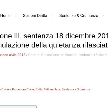
Home
Sezioni Diritto
Sentenze & Ordinanze
one III, sentenza 18 dicembre 20
lazione della quietanza rilasciata 
ione civile 2012
/
Corte di Cassazione, sezione III, sentenza 18 dice
to Civile e Procedura Civile
,
Diritto Fallimentare
,
Sentenze - Ordinanze