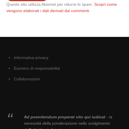
Questo sito utilizza Akismet per ridurre lo spam.
Scopri come
vengono elaborati i dati derivati dai commenti
.
Informativa privacy
Esonero di responsabilità
Collaborazioni
Ad poenitendum properat cito qui iudicat
- la
necessità della ponderazione nello svolgimento