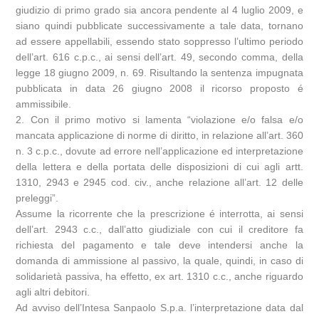
giudizio di primo grado sia ancora pendente al 4 luglio 2009, e
siano quindi pubblicate successivamente a tale data, tornano
ad essere appellabili, essendo stato soppresso l’ultimo periodo
dell’art. 616 c.p.c., ai sensi dell’art. 49, secondo comma, della
legge 18 giugno 2009, n. 69. Risultando la sentenza impugnata
pubblicata in data 26 giugno 2008 il ricorso proposto é
ammissibile.
2. Con il primo motivo si lamenta “violazione e/o falsa e/o
mancata applicazione di norme di diritto, in relazione all’art. 360
n. 3 c.p.c., dovute ad errore nell’applicazione ed interpretazione
della lettera e della portata delle disposizioni di cui agli artt.
1310, 2943 e 2945 cod. civ., anche relazione all’art. 12 delle
preleggi”.
Assume la ricorrente che la prescrizione é interrotta, ai sensi
dell’art. 2943 c.c., dall’atto giudiziale con cui il creditore fa
richiesta del pagamento e tale deve intendersi anche la
domanda di ammissione al passivo, la quale, quindi, in caso di
solidarietà passiva, ha effetto, ex art. 1310 c.c., anche riguardo
agli altri debitori.
Ad avviso dell’Intesa Sanpaolo S.p.a. l’interpretazione data dal