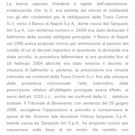
La banca opposta chiedeva il rigetto dell’opposizione,
evidenziando che: la U. era astretta dal vincolo di solidarietà
con gli altri condebitori per le obbligazioni della Trans Comm
S.r.l. verso il Banco di Napoli S.p.A., dante causa del Sanpaolo
Imi S.p.A.; con sentenza numero n. 24/94 era stato dichiarato il
fallimento della società obbligata principale; il Banco di Napoli
nel 1995 aveva proposto ricorso per ammissione al passivo del
credito di cui al decreto ingiuntivo in questione; la domanda era
stata accolta; la procedura fallimentare si era protratta fino al
16 febbraio 2004 allorché era stato emesso il decreto di
chiusura di fallimento e, pertanto, la prescrizione era rimasta
interrotta nei confronti della Trans Comm S.r.l. fino alla chiusura
della procedura concorsuale; l’atto interruttivo della
prescrizione relativo all’obbligata principale aveva effetto, ai
sensi dell’art. 1310 c.c., anche nei confronti della U. , debitrice
solidale. Il Tribunale di Benevento, con sentenza del 26 giugno
2008, accoglieva l’opposizione a precetto e compensava le
spese di lite. Avverso tale decisione l’Intesa Sanpaolo S.p.A.,
avente causa da Sanpaolo Imi S.p.A., ha proposto ricorso per
cassazione sulla base di tre motivi. Ha resistito con