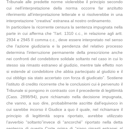
Tribunale alle predette norme violerebbe il principio secondo
cui nell’interpretazione della norma occorre far anzitutto
riferimento all’interpretazione letterale e si risolverebbe in una
interpretazione “creativa” estranea al nostro ordinamento.
In particolare la ricorrente censura la sentenza impugnata nella
parte in cui afferma che “l’art. 1310 c.c., in relazione agli artt.
2934 e 2945 II comma c.c., deve essere interpretato nel senso
che l’azione giudiziaria e la pendenza del relativo processo
determina l’interruzione permanente della prescrizione anche
nei confronti del condebitore solidale soltanto nel caso in cui lo
stesso sia rimasto estraneo al giudizio, mentre tale effetto non
si estende al condebitore che abbia partecipato al giudizio e il
cui obbligo sia stato accertato con forza di giudicato”. Sostiene
l’istituto di credito ricorrente che le conclusioni cui è pervenuto il
Tribunale si pongono in contrasto con il precedente di legittimità
(Cass. 2898/94), pure richiamato nella decisione impugnata,
che vanno, a suo dire, probabilmente ascritte dall’equivoco in
cui sarebbe incorso il Giudice a quo il quale, nel richiamare il
principio di legittimità sopra riportato, avrebbe utilizzato
l’avverbio “soltanto”invece di “ancorché” riportato nella detta
sentenza di questa Corte prima di “siano rimasti estranei al