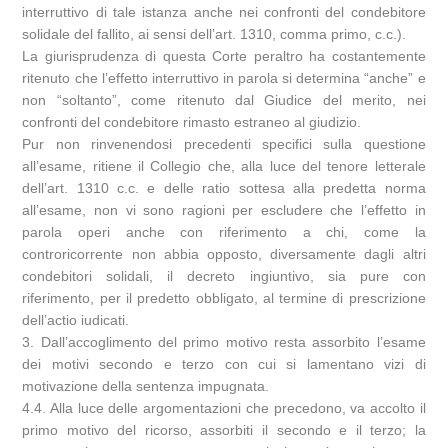
interruttivo di tale istanza anche nei confronti del condebitore
solidale del fallito, ai sensi dell’art. 1310, comma primo, c.c.).
La giurisprudenza di questa Corte peraltro ha costantemente
ritenuto che l’effetto interruttivo in parola si determina “anche” e
non “soltanto”, come ritenuto dal Giudice del merito, nei
confronti del condebitore rimasto estraneo al giudizio.
Pur non rinvenendosi precedenti specifici sulla questione
all’esame, ritiene il Collegio che, alla luce del tenore letterale
dell’art. 1310 c.c. e delle ratio sottesa alla predetta norma
all’esame, non vi sono ragioni per escludere che l’effetto in
parola operi anche con riferimento a chi, come la
controricorrente non abbia opposto, diversamente dagli altri
condebitori solidali, il decreto ingiuntivo, sia pure con
riferimento, per il predetto obbligato, al termine di prescrizione
dell’actio iudicati.
3. Dall’accoglimento del primo motivo resta assorbito l’esame
dei motivi secondo e terzo con cui si lamentano vizi di
motivazione della sentenza impugnata.
4.4. Alla luce delle argomentazioni che precedono, va accolto il
primo motivo del ricorso, assorbiti il secondo e il terzo; la