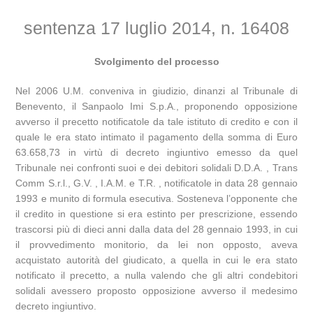
sentenza 17 luglio 2014, n. 16408
Svolgimento del processo
Nel 2006 U.M. conveniva in giudizio, dinanzi al Tribunale di
Benevento, il Sanpaolo Imi S.p.A., proponendo opposizione
avverso il precetto notificatole da tale istituto di credito e con il
quale le era stato intimato il pagamento della somma di Euro
63.658,73 in virtù di decreto ingiuntivo emesso da quel
Tribunale nei confronti suoi e dei debitori solidali D.D.A. , Trans
Comm S.r.l., G.V. , I.A.M. e T.R. , notificatole in data 28 gennaio
1993 e munito di formula esecutiva. Sosteneva l’opponente che
il credito in questione si era estinto per prescrizione, essendo
trascorsi più di dieci anni dalla data del 28 gennaio 1993, in cui
il provvedimento monitorio, da lei non opposto, aveva
acquistato autorità del giudicato, a quella in cui le era stato
notificato il precetto, a nulla valendo che gli altri condebitori
solidali avessero proposto opposizione avverso il medesimo
decreto ingiuntivo.