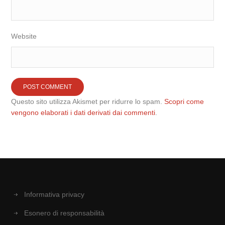
Website
Questo sito utilizza Akismet per ridurre lo spam.
Scopri come
vengono elaborati i dati derivati dai commenti
.
Informativa privacy
Esonero di responsabilità