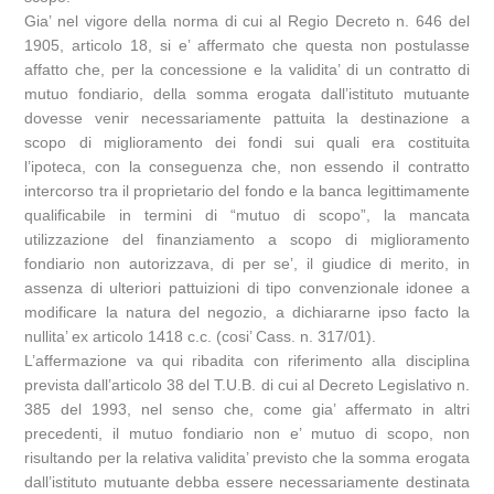
Gia’ nel vigore della norma di cui al Regio Decreto n. 646 del
1905, articolo 18, si e’ affermato che questa non postulasse
affatto che, per la concessione e la validita’ di un contratto di
mutuo fondiario, della somma erogata dall’istituto mutuante
dovesse venir necessariamente pattuita la destinazione a
scopo di miglioramento dei fondi sui quali era costituita
l’ipoteca, con la conseguenza che, non essendo il contratto
intercorso tra il proprietario del fondo e la banca legittimamente
qualificabile in termini di “mutuo di scopo”, la mancata
utilizzazione del finanziamento a scopo di miglioramento
fondiario non autorizzava, di per se’, il giudice di merito, in
assenza di ulteriori pattuizioni di tipo convenzionale idonee a
modificare la natura del negozio, a dichiararne ipso facto la
nullita’ ex articolo 1418 c.c. (cosi’ Cass. n. 317/01).
L’affermazione va qui ribadita con riferimento alla disciplina
prevista dall’articolo 38 del T.U.B. di cui al Decreto Legislativo n.
385 del 1993, nel senso che, come gia’ affermato in altri
precedenti, il mutuo fondiario non e’ mutuo di scopo, non
risultando per la relativa validita’ previsto che la somma erogata
dall’istituto mutuante debba essere necessariamente destinata