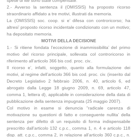
spese di lite sono state compensate.
2.- Avverso la sentenza il (OMISSIS) ha proposto ricorso
straordinario affidato a tre motivi, illustrati da memoria.
La (OMISSIS) soc. coop. si e’ difesa con controricorso; ha
altresi’ proposto ricorso incidentale condizionato con un motivo;
ha depositato memoria.
MOTIVI DELLA DECISIONE
1.- Si ritiene fondata l’eccezione di inammissibilita’ del primo
motivo del ricorso principale, sollevata col controricorso in
riferimento all’articolo 366 bis cod. proc. civ..
Il ricorso e’, infatti, soggetto, quanto alla formulazione dei
motivi, al regime dell’articolo 366 bis cod. proc. civ. (inserito dal
Decreto Legislativo 2 febbraio 2006, n. 40, articolo 6, ed
abrogato dalla Legge 18 giugno 2009, n. 69, articolo 47,
comma 1, lettera d), applicabile in considerazione della data di
pubblicazione della sentenza impugnata (25 maggio 2007).
Col motivo in esame si denuncia “radicale carenza di
motivazione su questioni di fatto e conseguente nullita’ della
sentenza per difetto di un requisito di forma indispensabile
prescritto dall’articolo 132 c.p.c., comma 1, n. 4 e articolo 118
disp. att. c.p.c., comma 2, in relazione all’articolo 360 c.p.c., n.