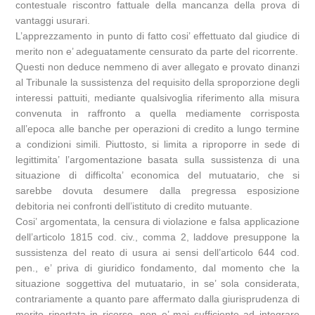
contestuale riscontro fattuale della mancanza della prova di
vantaggi usurari.
L’apprezzamento in punto di fatto cosi’ effettuato dal giudice di
merito non e’ adeguatamente censurato da parte del ricorrente.
Questi non deduce nemmeno di aver allegato e provato dinanzi
al Tribunale la sussistenza del requisito della sproporzione degli
interessi pattuiti, mediante qualsivoglia riferimento alla misura
convenuta in raffronto a quella mediamente corrisposta
all’epoca alle banche per operazioni di credito a lungo termine
a condizioni simili. Piuttosto, si limita a riproporre in sede di
legittimita’ l’argomentazione basata sulla sussistenza di una
situazione di difficolta’ economica del mutuatario, che si
sarebbe dovuta desumere dalla pregressa esposizione
debitoria nei confronti dell’istituto di credito mutuante.
Cosi’ argomentata, la censura di violazione e falsa applicazione
dell’articolo 1815 cod. civ., comma 2, laddove presuppone la
sussistenza del reato di usura ai sensi dell’articolo 644 cod.
pen., e’ priva di giuridico fondamento, dal momento che la
situazione soggettiva del mutuatario, in se’ sola considerata,
contrariamente a quanto pare affermato dalla giurisprudenza di
merito riportata in ricorso, non e’ mai sufficiente ad integrare