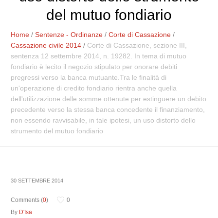
del mutuo fondiario
Home
/
Sentenze - Ordinanze
/
Corte di Cassazione
/
Cassazione civile 2014
/
Corte di Cassazione, sezione III,
sentenza 12 settembre 2014, n. 19282. In tema di mutuo
fondiario è lecito il negozio stipulato per onorare debiti
pregressi verso la banca mutuante.Tra le finalità di
un'operazione di credito fondiario rientra anche quella
dell'utilizzazione delle somme ottenute per estinguere un debito
precedente verso la stessa banca concedente il finanziamento,
non essendo ravvisabile, in tale ipotesi, un uso distorto dello
strumento del mutuo fondiario
30 SETTEMBRE 2014
Comments (
0
)
0
By
D'Isa