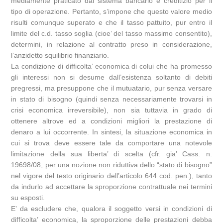
mediamente praticato dal sistema bancario e creditizio per il
tipo di operazione. Pertanto, s’impone che questo valore medio
risulti comunque superato e che il tasso pattuito, pur entro il
limite del c.d. tasso soglia (cioe’ del tasso massimo consentito),
determini, in relazione al contratto preso in considerazione,
l’anzidetto squilibrio finanziario.
La condizione di difficolta’ economica di colui che ha promesso
gli interessi non si desume dall’esistenza soltanto di debiti
pregressi, ma presuppone che il mutuatario, pur senza versare
in stato di bisogno (quindi senza necessariamente trovarsi in
crisi economica irreversibile), non sia tuttavia in grado di
ottenere altrove ed a condizioni migliori la prestazione di
denaro a lui occorrente. In sintesi, la situazione economica in
cui si trova deve essere tale da comportare una notevole
limitazione della sua liberta’ di scelta (cfr. gia’ Cass. n.
19698/08, per una nozione non riduttiva dello “stato di bisogno”
nel vigore del testo originario dell’articolo 644 cod. pen.), tanto
da indurlo ad accettare la sproporzione contrattuale nei termini
su esposti.
E’ da escludere che, qualora il soggetto versi in condizioni di
difficolta’ economica, la sproporzione delle prestazioni debba