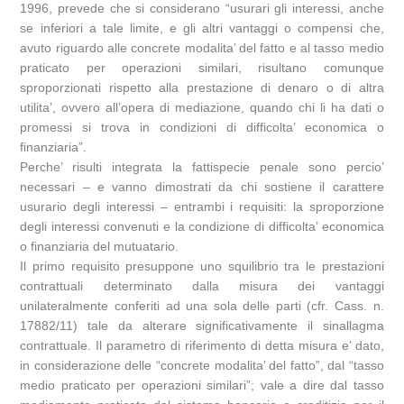
1996, prevede che si considerano “usurari gli interessi, anche
se inferiori a tale limite, e gli altri vantaggi o compensi che,
avuto riguardo alle concrete modalita’ del fatto e al tasso medio
praticato per operazioni similari, risultano comunque
sproporzionati rispetto alla prestazione di denaro o di altra
utilita’, ovvero all’opera di mediazione, quando chi li ha dati o
promessi si trova in condizioni di difficolta’ economica o
finanziaria”.
Perche’ risulti integrata la fattispecie penale sono percio’
necessari – e vanno dimostrati da chi sostiene il carattere
usurario degli interessi – entrambi i requisiti: la sproporzione
degli interessi convenuti e la condizione di difficolta’ economica
o finanziaria del mutuatario.
Il primo requisito presuppone uno squilibrio tra le prestazioni
contrattuali determinato dalla misura dei vantaggi
unilateralmente conferiti ad una sola delle parti (cfr. Cass. n.
17882/11) tale da alterare significativamente il sinallagma
contrattuale. Il parametro di riferimento di detta misura e’ dato,
in considerazione delle “concrete modalita’ del fatto”, dal “tasso
medio praticato per operazioni similari”; vale a dire dal tasso