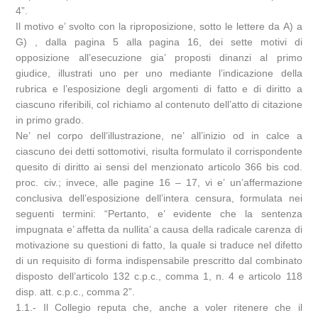
4”.
Il motivo e’ svolto con la riproposizione, sotto le lettere da A) a
G) , dalla pagina 5 alla pagina 16, dei sette motivi di
opposizione all’esecuzione gia’ proposti dinanzi al primo
giudice, illustrati uno per uno mediante l’indicazione della
rubrica e l’esposizione degli argomenti di fatto e di diritto a
ciascuno riferibili, col richiamo al contenuto dell’atto di citazione
in primo grado.
Ne’ nel corpo dell’illustrazione, ne’ all’inizio od in calce a
ciascuno dei detti sottomotivi, risulta formulato il corrispondente
quesito di diritto ai sensi del menzionato articolo 366 bis cod.
proc. civ.; invece, alle pagine 16 – 17, vi e’ un’affermazione
conclusiva dell’esposizione dell’intera censura, formulata nei
seguenti termini: “Pertanto, e’ evidente che la sentenza
impugnata e’ affetta da nullita’ a causa della radicale carenza di
motivazione su questioni di fatto, la quale si traduce nel difetto
di un requisito di forma indispensabile prescritto dal combinato
disposto dell’articolo 132 c.p.c., comma 1, n. 4 e articolo 118
disp. att. c.p.c., comma 2”.
1.1.- Il Collegio reputa che, anche a voler ritenere che il