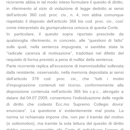
ricorrente abbia in tal modo inteso formulare il quesito di diritto,
in riferimento al vizio di violazione di legge dedotto ai sensi
dell’articolo 360 cod. proc. civ., n. 4, non abbia comunque
rispettato il disposto dell’articolo 366 bis cod. proc. civ., cosi’
come interpretato da giurisprudenza univoca di questa Corte.
In particolare, il quesito sopra riportato prescinde da
qualsivoglia riferimento, in concreto, alle “questioni di fatto”
sulle quali, nella sentenza impugnata, vi sarebbe stata la
“radicale carenza di motivazione”, tradottasi nel difetto del
requisito di forma previsto a pena di nullita’ della sentenza.
Parte ricorrente replica all’eccezione di inammissibilita’ sollevata
dalla resistente, osservando, nella memoria depositata ai sensi
dell’articolo 378 cod. proc. civ., che “tutti i motivi
d’impugnazione contenuti nel ricorso, conformemente alla
disposizione contenuta nell’articolo 366 bis c.p.c., abrogato a
datare dal 04.07.2009, consentono l’individuazione delle regole
di diritto che codesto Ecc.mo Supremo Collegio dovra’
enunciare”. La questione e’ evidentemente mal posta. La
norma ivi richiamata impone che, non per il tramite del motivo
(o sottomotivo), ma tramite la sola lettura del quesito di diritto
debba essere consentito alla Corte di individuare l’errore di