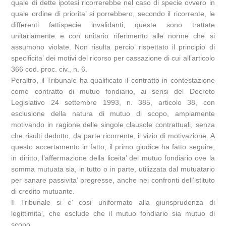
quale di dette ipotesi ricorrerebbe nel caso di specie ovvero in
quale ordine di priorita’ si porrebbero, secondo il ricorrente, le
differenti fattispecie invalidanti; queste sono trattate
unitariamente e con unitario riferimento alle norme che si
assumono violate. Non risulta percio’ rispettato il principio di
specificita’ dei motivi del ricorso per cassazione di cui all’articolo
366 cod. proc. civ., n. 6.
Peraltro, il Tribunale ha qualificato il contratto in contestazione
come contratto di mutuo fondiario, ai sensi del Decreto
Legislativo 24 settembre 1993, n. 385, articolo 38, con
esclusione della natura di mutuo di scopo, ampiamente
motivando in ragione delle singole clausole contrattuali, senza
che risulti dedotto, da parte ricorrente, il vizio di motivazione. A
questo accertamento in fatto, il primo giudice ha fatto seguire,
in diritto, l’affermazione della liceita’ del mutuo fondiario ove la
somma mutuata sia, in tutto o in parte, utilizzata dal mutuatario
per sanare passivita’ pregresse, anche nei confronti dell’istituto
di credito mutuante.
Il Tribunale si e’ cosi’ uniformato alla giurisprudenza di
legittimita’, che esclude che il mutuo fondiario sia mutuo di
scopo.