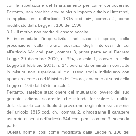
con la stipulazione del finanziamento per cui e’ controversia.
Pertanto, non sarebbe dovuto alcun importo a titolo di interessi,
in applicazione dell’articolo 1815 cod. civ., comma 2, come
modificato dalla Legge n. 108 del 1996.
3.1.- Il motivo non merita di essere accolto.
E’ incontestata l’inoperativita’, nel caso di specie, della
presunzione della natura usuraria degli interessi di cui
all’articolo 644 cod. pen., comma 3, prima parte ed al Decreto
Legge 29 dicembre 2000, n. 394, articolo 1, convertito nella
Legge 28 febbraio 2001, n. 24, poiche’ determinati in contratto
in misura non superiore al c.d. tasso soglia individuato con
apposito decreto del Ministro del Tesoro, emanato ai sensi della
Legge n. 108 del 1996, articolo 1.
Pertanto, sarebbe stato onere del mutuatario, ovvero del suo
garante, odierno ricorrente, che intende far valere la nullita’
della clausola contrattuale di previsione degli interessi, ai sensi
dell’articolo 1815 cod. civ., comma 2, dimostrarne il carattere
usurario ai sensi dell’articolo 644 cod. pen., comma 3, seconda
parte.
Questa norma, cosi’ come modificata dalla Legge n. 108 del