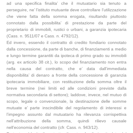
ad una specifica finalita’ che il mutuatario sia tenuto a
perseguire, ne’ l’istituto mutuante deve controllare l’utilizzazione
che viene fatta della somma erogata, risultando piuttosto
connotato dalla possibilita’ di prestazione da parte del
proprietario di immobili, rustici o urbani, a garanzia ipotecaria
(Cass. n. 9511/07 e Cass. n. 4792/12).
Ed invero, essendo il contratto di credito fondiario connotato
dalla concessione, da parte di banche, di finanziamenti a medio
e lungo termine garantiti da ipoteca di primo grado su immobili
(arg. ex articolo 38 cit.), lo scopo del finanziamento non entra
nella causa del contratto, che e’ data dall’immediata
disponibilita’ di denaro a fronte della concessione di garanzia
ipotecaria immobiliare, con restituzione della somma oltre il
breve termine (nei limiti ed alle condizioni previste dalla
normativa secondaria di settore); laddove, invece, nel mutuo di
scopo, legale o convenzionale, la destinazione delle somme
mutuate e’ parte inscindibile del regolamento di interessi e
l’impegno assunto dal mutuatario ha rilevanza corrispettiva
nell’attribuzione della somma, quindi rilievo causale
nell’economia del contratto (cfr. Cass. n. 943/12).