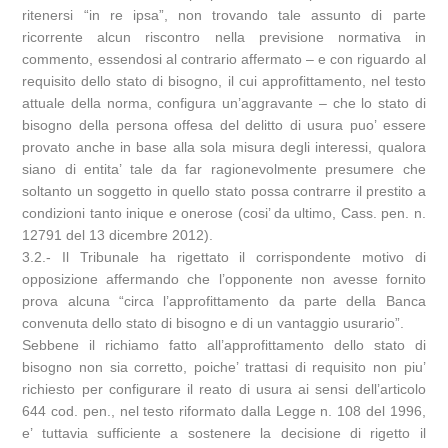
ritenersi “in re ipsa”, non trovando tale assunto di parte
ricorrente alcun riscontro nella previsione normativa in
commento, essendosi al contrario affermato – e con riguardo al
requisito dello stato di bisogno, il cui approfittamento, nel testo
attuale della norma, configura un’aggravante – che lo stato di
bisogno della persona offesa del delitto di usura puo’ essere
provato anche in base alla sola misura degli interessi, qualora
siano di entita’ tale da far ragionevolmente presumere che
soltanto un soggetto in quello stato possa contrarre il prestito a
condizioni tanto inique e onerose (cosi’ da ultimo, Cass. pen. n.
12791 del 13 dicembre 2012).
3.2.- Il Tribunale ha rigettato il corrispondente motivo di
opposizione affermando che l’opponente non avesse fornito
prova alcuna “circa l’approfittamento da parte della Banca
convenuta dello stato di bisogno e di un vantaggio usurario”.
Sebbene il richiamo fatto all’approfittamento dello stato di
bisogno non sia corretto, poiche’ trattasi di requisito non piu’
richiesto per configurare il reato di usura ai sensi dell’articolo
644 cod. pen., nel testo riformato dalla Legge n. 108 del 1996,
e’ tuttavia sufficiente a sostenere la decisione di rigetto il