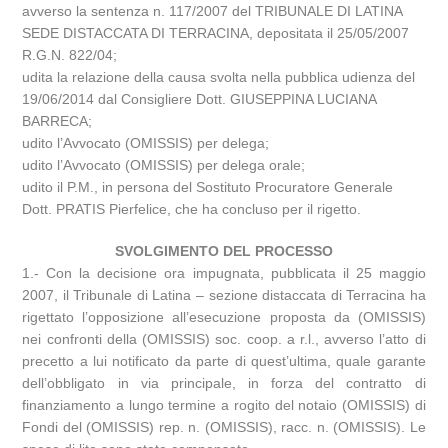
avverso la sentenza n. 117/2007 del TRIBUNALE DI LATINA
SEDE DISTACCATA DI TERRACINA, depositata il 25/05/2007
R.G.N. 822/04;
udita la relazione della causa svolta nella pubblica udienza del
19/06/2014 dal Consigliere Dott. GIUSEPPINA LUCIANA
BARRECA;
udito l’Avvocato (OMISSIS) per delega;
udito l’Avvocato (OMISSIS) per delega orale;
udito il P.M., in persona del Sostituto Procuratore Generale
Dott. PRATIS Pierfelice, che ha concluso per il rigetto.
SVOLGIMENTO DEL PROCESSO
1.- Con la decisione ora impugnata, pubblicata il 25 maggio
2007, il Tribunale di Latina – sezione distaccata di Terracina ha
rigettato l’opposizione all’esecuzione proposta da (OMISSIS)
nei confronti della (OMISSIS) soc. coop. a r.l., avverso l’atto di
precetto a lui notificato da parte di quest’ultima, quale garante
dell’obbligato in via principale, in forza del contratto di
finanziamento a lungo termine a rogito del notaio (OMISSIS) di
Fondi del (OMISSIS) rep. n. (OMISSIS), racc. n. (OMISSIS). Le