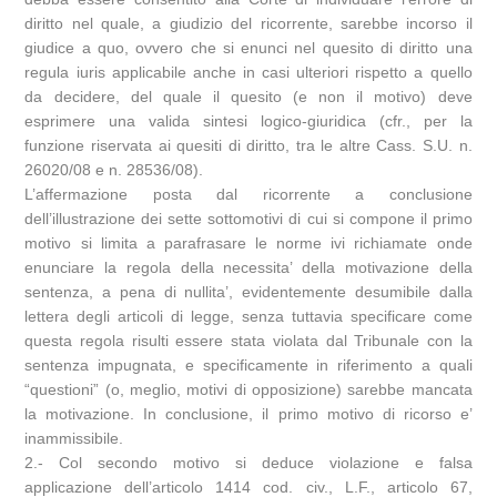
diritto nel quale, a giudizio del ricorrente, sarebbe incorso il
giudice a quo, ovvero che si enunci nel quesito di diritto una
regula iuris applicabile anche in casi ulteriori rispetto a quello
da decidere, del quale il quesito (e non il motivo) deve
esprimere una valida sintesi logico-giuridica (cfr., per la
funzione riservata ai quesiti di diritto, tra le altre Cass. S.U. n.
26020/08 e n. 28536/08).
L’affermazione posta dal ricorrente a conclusione
dell’illustrazione dei sette sottomotivi di cui si compone il primo
motivo si limita a parafrasare le norme ivi richiamate onde
enunciare la regola della necessita’ della motivazione della
sentenza, a pena di nullita’, evidentemente desumibile dalla
lettera degli articoli di legge, senza tuttavia specificare come
questa regola risulti essere stata violata dal Tribunale con la
sentenza impugnata, e specificamente in riferimento a quali
“questioni” (o, meglio, motivi di opposizione) sarebbe mancata
la motivazione. In conclusione, il primo motivo di ricorso e’
inammissibile.
2.- Col secondo motivo si deduce violazione e falsa
applicazione dell’articolo 1414 cod. civ., L.F., articolo 67,