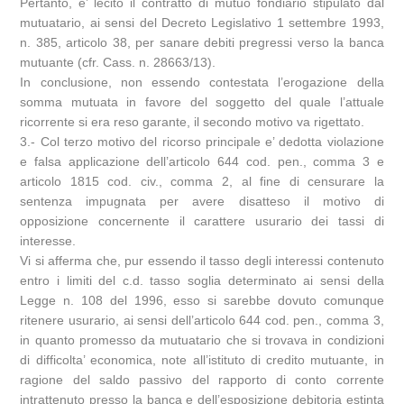
Pertanto, e’ lecito il contratto di mutuo fondiario stipulato dal
mutuatario, ai sensi del Decreto Legislativo 1 settembre 1993,
n. 385, articolo 38, per sanare debiti pregressi verso la banca
mutuante (cfr. Cass. n. 28663/13).
In conclusione, non essendo contestata l’erogazione della
somma mutuata in favore del soggetto del quale l’attuale
ricorrente si era reso garante, il secondo motivo va rigettato.
3.- Col terzo motivo del ricorso principale e’ dedotta violazione
e falsa applicazione dell’articolo 644 cod. pen., comma 3 e
articolo 1815 cod. civ., comma 2, al fine di censurare la
sentenza impugnata per avere disatteso il motivo di
opposizione concernente il carattere usurario dei tassi di
interesse.
Vi si afferma che, pur essendo il tasso degli interessi contenuto
entro i limiti del c.d. tasso soglia determinato ai sensi della
Legge n. 108 del 1996, esso si sarebbe dovuto comunque
ritenere usurario, ai sensi dell’articolo 644 cod. pen., comma 3,
in quanto promesso da mutuatario che si trovava in condizioni
di difficolta’ economica, note all’istituto di credito mutuante, in
ragione del saldo passivo del rapporto di conto corrente
intrattenuto presso la banca e dell’esposizione debitoria estinta