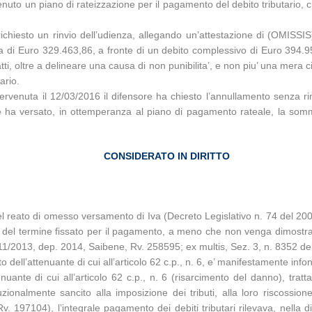
tenuto un piano di rateizzazione per il pagamento del debito tributario,
hiesto un rinvio dell’udienza, allegando un’attestazione di (OMISSIS) 
i Euro 329.463,86, a fronte di un debito complessivo di Euro 394.956,
tti, oltre a delineare una causa di non punibilita’, e non piu’ una mer
ario.
pervenuta il 12/03/2016 il difensore ha chiesto l’annullamento senza r
nte ha versato, in ottemperanza al piano di pagamento rateale, la som
CONSIDERATO IN DIRITTO
l reato di omesso versamento di Iva (Decreto Legislativo n. 74 del 2000, 
denza del termine fissato per il pagamento, a meno che non venga dimostra
6/11/2013, dep. 2014, Saibene, Rv. 258595; ex multis, Sez. 3, n. 8352 d
 dell’attenuante di cui all’articolo 62 c.p., n. 6, e’ manifestamente info
enuante di cui all’articolo 62 c.p., n. 6 (risarcimento del danno), tra
uzionalmente sancito alla imposizione dei tributi, alla loro riscossio
Rv. 197104), l’integrale pagamento dei debiti tributari rilevava, nella