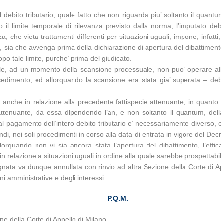
bito tributario, quale fatto che non riguarda piu’ soltanto il quantum d
o il limite temporale di rilevanza previsto dalla norma, l’imputato 
nza, che vieta trattamenti differenti per situazioni uguali, impone, infatti
, sia che avvenga prima della dichiarazione di apertura del dibattimento,
o tale limite, purche’ prima del giudicato.
e, ad un momento della scansione processuale, non puo’ operare allorq
ocedimento, ed allorquando la scansione era stata gia’ superata – de
 anche in relazione alla precedente fattispecie attenuante, in quanto l’
a attenuante, da essa dipendendo l’an, e non soltanto il quantum, della
al pagamento dell’intero debito tributario e’ necessariamente diverso, e 
ndi, nei soli procedimenti in corso alla data di entrata in vigore del Dec
orquando non vi sia ancora stata l’apertura del dibattimento, l’effica
in relazione a situazioni uguali in ordine alla quale sarebbe prospettabile
nata va dunque annullata con rinvio ad altra Sezione della Corte di App
oni amministrative e degli interessi.
P.Q.M.
e della Corte di Appello di Milano.