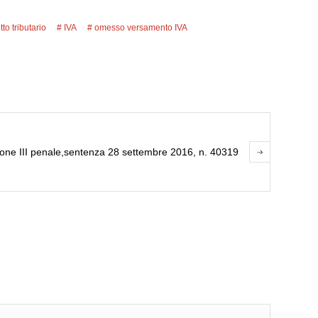
itto tributario
IVA
omesso versamento IVA
ione III penale,sentenza 28 settembre 2016, n. 40319