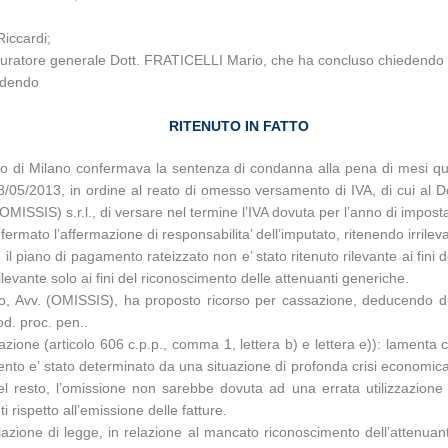
Riccardi;
rocuratore generale Dott. FRATICELLI Mario, che ha concluso chiedendo 
iedendo
RITENUTO IN FATTO
 di Milano confermava la sentenza di condanna alla pena di mesi quatt
/05/2013, in ordine al reato di omesso versamento di IVA, di cui al De
 (OMISSIS) s.r.l., di versare nel termine l’IVA dovuta per l’anno di imp
to l’affermazione di responsabilita’ dell’imputato, ritenendo irrilevante l
l piano di pagamento rateizzato non e’ stato ritenuto rilevante ai fini de
levante solo ai fini del riconoscimento delle attenuanti generiche.
o, Avv. (OMISSIS), ha proposto ricorso per cassazione, deducendo due d
od. proc. pen..
tivazione (articolo 606 c.p.p., comma 1, lettera b) e lettera e)): lamen
to e’ stato determinato da una situazione di profonda crisi economica, e
 resto, l’omissione non sarebbe dovuta ad una errata utilizzazione d
 rispetto all’emissione delle fatture.
azione di legge, in relazione al mancato riconoscimento dell’attenuante 