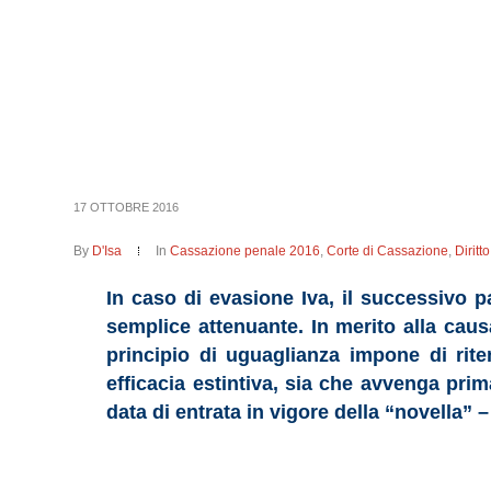
17 OTTOBRE 2016
By
D'Isa
In
Cassazione penale 2016
,
Corte di Cassazione
,
Dirit
In caso di evasione Iva, il successivo 
semplice attenuante. In merito alla causa
principio di uguaglianza impone di rite
efficacia estintiva, sia che avvenga prim
data di entrata in vigore della “novella”