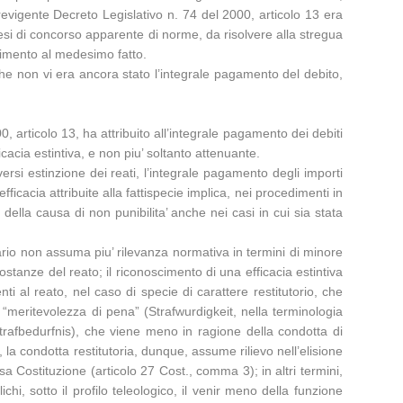
revigente Decreto Legislativo n. 74 del 2000, articolo 13 era
otesi di concorso apparente di norme, da risolvere alla stregua
erimento al medesimo fatto.
he non vi era ancora stato l’integrale pagamento del debito,
, articolo 13, ha attribuito all’integrale pagamento dei debiti
icacia estintiva, e non piu’ soltanto attenuante.
ersi estinzione dei reati, l’integrale pagamento degli importi
ficacia attribuite alla fattispecie implica, nei procedimenti in
della causa di non punibilita’ anche nei casi in cui sia stata
tario non assuma piu’ rilevanza normativa in termini di minore
ostanze del reato; il riconoscimento di una efficacia estintiva
ti al reato, nel caso di specie di carattere restitutorio, che
. “meritevolezza di pena” (Strafwurdigkeit, nella terminologia
(Strafbedurfnis), che viene meno in ragione della condotta di
 la condotta restitutoria, dunque, assume rilievo nell’elisione
sa Costituzione (articolo 27 Cost., comma 3); in altri termini,
i, sotto il profilo teleologico, il venir meno della funzione