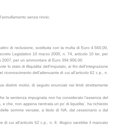
l’annullamento senza rinvio;
ro di reclusione, sostituita con la multa di Euro 4.560,00,
creto Legislativo 10 marzo 2000, n. 74, articolo 10 ter, per
osta 2007, per un ammontare di Euro 394.956,00.
o stato di illiquidita’ dell’imputato, ai fini dell’integrazione
l riconoscimento dell’attenuante di cui all’articolo 62 c.p., n.
istinti motivi, di seguito enunciati nei limiti strettamente
ta che la sentenza impugnata non ha considerato l’assenza del
 che, non appena rientrata un po’ di liquidita’, ha richiesto
elle somme versate, a titolo di IVA, dal cessionario o dal
di cui all’articolo 62 c.p., n. 6: illogico sarebbe il mancato