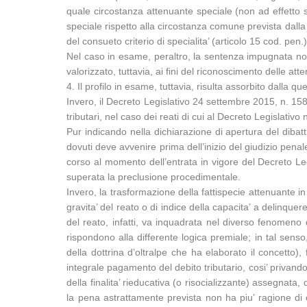
quale circostanza attenuante speciale (non ad effetto s
speciale rispetto alla circostanza comune prevista dalla 
del consueto criterio di specialita’ (articolo 15 cod. pe
Nel caso in esame, peraltro, la sentenza impugnata non
valorizzato, tuttavia, ai fini del riconoscimento delle at
4. Il profilo in esame, tuttavia, risulta assorbito dalla 
Invero, il Decreto Legislativo 24 settembre 2015, n. 158,
tributari, nel caso dei reati di cui al Decreto Legislativo
Pur indicando nella dichiarazione di apertura del dibatti
dovuti deve avvenire prima dell’inizio del giudizio penale
corso al momento dell’entrata in vigore del Decreto Legis
superata la preclusione procedimentale.
Invero, la trasformazione della fattispecie attenuante in
gravita’ del reato o di indice della capacita’ a delinque
del reato, infatti, va inquadrata nel diverso fenomeno d
rispondono alla differente logica premiale; in tal senso
della dottrina d’oltralpe che ha elaborato il concetto)
integrale pagamento del debito tributario, cosi’ privando
della finalita’ rieducativa (o risocializzante) assegnata
la pena astrattamente prevista non ha piu’ ragione di e