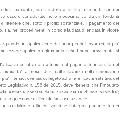
ella punibilita’, ma l’an della punibilita’, comporta che nei
debba essere considerato nelle medesime condizioni fondanti
, di ritenere che, sotto il profilo sostanziale, il pagamento del
 sia, nei procedimenti in corso alla data di entrata in vigore
uando, in applicazione del principio del favor rei, la piu’
bba essere applicata agli imputati che hanno provveduto al
efficacia estintiva ora attribuita al pagamento integrale del
 punibilita’; a prescindere dall’irrilevanza della dimensione
piu’ intenso, ove sia collegato ad una efficacia estintiva del
reto Legislativo n. 158 del 2015, deve ritenersi che l’imputato
cia estintiva prevista dalla nuova causa di non punibilita’;
 una questione di illegittimita’ costituzionale.
ello di Milano, affinche’ valuti se l’integrale pagamento dei