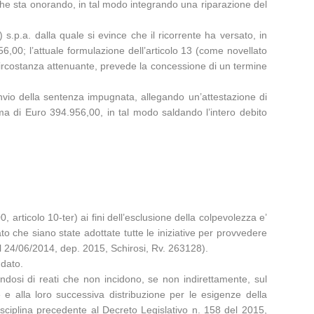
 che sta onorando, in tal modo integrando una riparazione del
s.p.a. dalla quale si evince che il ricorrente ha versato, in
00; l’attuale formulazione dell’articolo 13 (come novellato
a circostanza attenuante, prevede la concessione di un termine
invio della sentenza impugnata, allegando un’attestazione di
ma di Euro 394.956,00, in tal modo saldando l’intero debito
articolo 10-ter) ai fini dell’esclusione della colpevolezza e’
to che siano state adottate tutte le iniziative per provvedere
el 24/06/2014, dep. 2015, Schirosi, Rv. 263128).
ndato.
ttandosi di reati che non incidono, se non indirettamente, sul
ne e alla loro successiva distribuzione per le esigenze della
 disciplina precedente al Decreto Legislativo n. 158 del 2015,