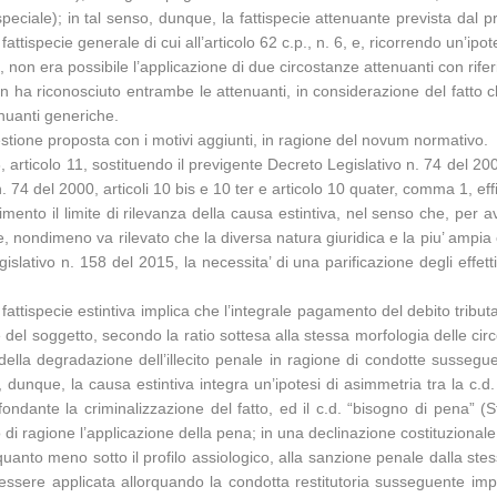
peciale); in tal senso, dunque, la fattispecie attenuante prevista dal p
fattispecie generale di cui all’articolo 62 c.p., n. 6, e, ricorrendo un’ip
n.), non era possibile l’applicazione di due circostanze attenuanti con rif
 ha riconosciuto entrambe le attenuanti, in considerazione del fatto c
tenuanti generiche.
questione proposta con i motivi aggiunti, in ragione del novum normativo.
 articolo 11, sostituendo il previgente Decreto Legislativo n. 74 del 2000
 n. 74 del 2000, articoli 10 bis e 10 ter e articolo 10 quater, comma 1, eff
mento il limite di rilevanza della causa estintiva, nel senso che, per av
, nondimeno va rilevato che la diversa natura giuridica e la piu’ ampia ef
lativo n. 158 del 2015, la necessita’ di una parificazione degli effetti 
 fattispecie estintiva implica che l’integrale pagamento del debito tribu
re del soggetto, secondo la ratio sottesa alla stessa morfologia delle circ
ella degradazione dell’illecito penale in ragione di condotte susseguen
, dunque, la causa estintiva integra un’ipotesi di asimmetria tra la c.d
, fondante la criminalizzazione del fatto, ed il c.d. “bisogno di pena” 
 di ragione l’applicazione della pena; in una declinazione costituzionale,
, quanto meno sotto il profilo assiologico, alla sanzione penale dalla stes
ssere applicata allorquando la condotta restitutoria susseguente implich