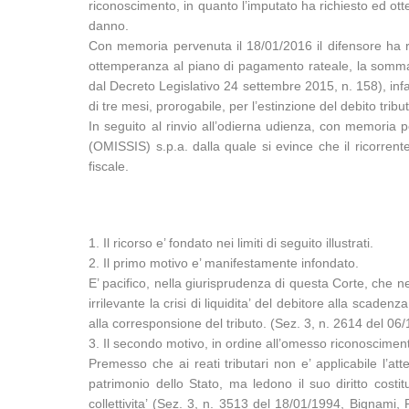
riconoscimento, in quanto l’imputato ha richiesto ed ot
danno.
Con memoria pervenuta il 18/01/2016 il difensore ha ric
ottemperanza al piano di pagamento rateale, la somma d
dal Decreto Legislativo 24 settembre 2015, n. 158), infa
di tre mesi, prorogabile, per l’estinzione del debito tribut
In seguito al rinvio all’odierna udienza, con memoria 
(OMISSIS) s.p.a. dalla quale si evince che il ricorre
fiscale.
1. Il ricorso e’ fondato nei limiti di seguito illustrati.
2. Il primo motivo e’ manifestamente infondato.
E’ pacifico, nella giurisprudenza di questa Corte, che ne
irrilevante la crisi di liquidita’ del debitore alla sca
alla corresponsione del tributo. (Sez. 3, n. 2614 del 0
3. Il secondo motivo, in ordine all’omesso riconoscimento
Premesso che ai reati tributari non e’ applicabile l’att
patrimonio dello Stato, ma ledono il suo diritto costit
collettivita’ (Sez. 3, n. 3513 del 18/01/1994, Bignami, 