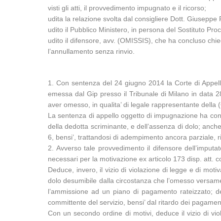
visti gli atti, il provvedimento impugnato e il ricorso;
udita la relazione svolta dal consigliere Dott. Giuseppe 
udito il Pubblico Ministero, in persona del Sostituto P
udito il difensore, avv. (OMISSIS), che ha concluso ch
l’annullamento senza rinvio.
1. Con sentenza del 24 giugno 2014 la Corte di Appello
emessa dal Gip presso il Tribunale di Milano in data 28
aver omesso, in qualita’ di legale rappresentante della
La sentenza di appello oggetto di impugnazione ha conferma
della dedotta scriminante, e dell’assenza di dolo; anche i
6, bensi’, trattandosi di adempimento ancora parziale, ri
2. Avverso tale provvedimento il difensore dell’imputat
necessari per la motivazione ex articolo 173 disp. att. c
Deduce, invero, il vizio di violazione di legge e di mo
dolo desumibile dalla circostanza che l’omesso versamen
l’ammissione ad un piano di pagamento rateizzato; del
committente del servizio, bensi’ dal ritardo dei pagamenti
Con un secondo ordine di motivi, deduce il vizio di viol