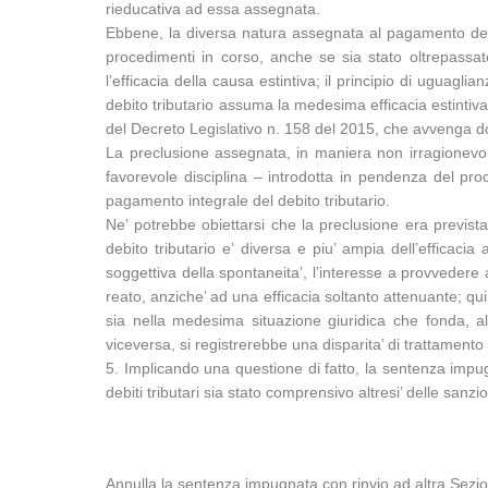
rieducativa ad essa assegnata.
Ebbene, la diversa natura assegnata al pagamento del de
procedimenti in corso, anche se sia stato oltrepassat
l’efficacia della causa estintiva; il principio di uguaglia
debito tributario assuma la medesima efficacia estintiva
del Decreto Legislativo n. 158 del 2015, che avvenga dop
La preclusione assegnata, in maniera non irragionevol
favorevole disciplina – introdotta in pendenza del pr
pagamento integrale del debito tributario.
Ne’ potrebbe obiettarsi che la preclusione era prevista
debito tributario e’ diversa e piu’ ampia dell’efficaci
soggettiva della spontaneita’, l’interesse a provvedere 
reato, anziche’ ad una efficacia soltanto attenuante; qui
sia nella medesima situazione giuridica che fonda, all
viceversa, si registrerebbe una disparita’ di trattamento 
5. Implicando una questione di fatto, la sentenza impug
debiti tributari sia stato comprensivo altresi’ delle sanzi
Annulla la sentenza impugnata con rinvio ad altra Sezion