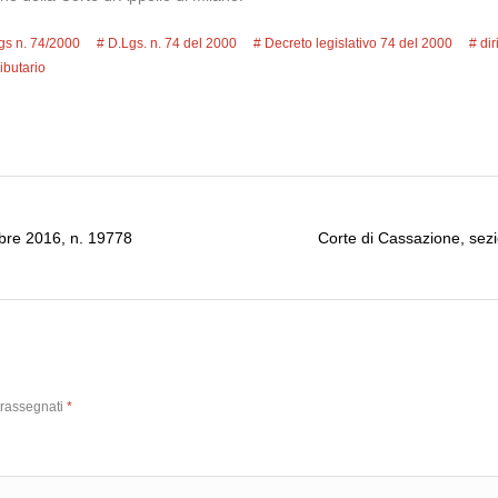
gs n. 74/2000
D.Lgs. n. 74 del 2000
Decreto legislativo 74 del 2000
dir
ributario
obre 2016, n. 19778
Corte di Cassazione, sez
trassegnati
*