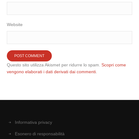
Website
Questo sito utilizza Akismet per ridurre lo spam.
Scopri come
vengono elaborati i dati derivati dai commenti
.
Informativa privacy
Esonero di responsabilità