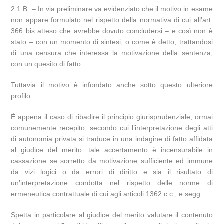
2.1.B: – In via preliminare va evidenziato che il motivo in esame
non appare formulato nel rispetto della normativa di cui all’art.
366 bis atteso che avrebbe dovuto concludersi – e così non è
stato – con un momento di sintesi, o come è detto, trattandosi
di una censura che interessa la motivazione della sentenza,
con un quesito di fatto.
Tuttavia il motivo è infondato anche sotto questo ulteriore
profilo.
È appena il caso di ribadire il principio giurisprudenziale, ormai
comunemente recepito, secondo cui l’interpretazione degli atti
di autonomia privata si traduce in una indagine di fatto affidata
al giudice del merito: tale accertamento è incensurabile in
cassazione se sorretto da motivazione sufficiente ed immune
da vizi logici o da errori di diritto e sia il risultato di
un’interpretazione condotta nel rispetto delle norme di
ermeneutica contrattuale di cui agli articoli 1362 c.c., e segg..
Spetta in particolare al giudice del merito valutare il contenuto