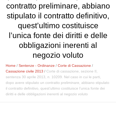
contratto preliminare, abbiano
stipulato il contratto definitivo,
quest’ultimo costituisce
l’unica fonte dei diritti e delle
obbligazioni inerenti al
negozio voluto
Home
/
Sentenze - Ordinanze
/
Corte di Cassazione
/
Cassazione civile 2013
/
Corte di cassazione, sezione II,
sentenza 30 aprile 2013, n. 10209. Nel caso in cui le parti,
dopo avere stipulato un contratto preliminare, abbiano stipulato
il contratto definitivo, quest’ultimo costituisce l’unica fonte dei
diritti e delle obbligazioni inerenti al negozio voluto