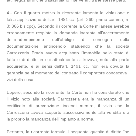
atti negoziali di che trattasi siano intervenuti tra le stesse parti.
4.- Con il quarto motivo la ricorrente lamenta la violazione e
falsa applicazione dell’art. 1491 cc. (art. 360, primo comma, n.
3; 366 bis cpc). Secondo il ricorrente la Corte milanese avrebbe
erroneamente respinto la domanda inerente all’accertamento
dell’inadempimento dell’obbligo di consegna della
documentazione antincendio statuendo che la società
Carrozzeria Prada aveva acquistato l’immobile nello stato di
fatto e di diritto in cui attualmente si trovava, noto alla parte
acquirente, e ai sensi dell’art. 1491 cc. non era dovuta la
garanzia se al momento del contratto il compratore conosceva i
vizi della cosa.
Epperò, secondo la ricorrente, la Corte non ha considerato che
il vizio noto alla società Carrozzeria era la mancanza di un
certificato di prevenzione incendi mentre, il vizio che la
Carrozzeria aveva scoperto successivamente alla vendita era
la proprio la mancanza dell’impianto a norma.
Pertanto, la ricorrente formula il seguente quesito di diritto “se