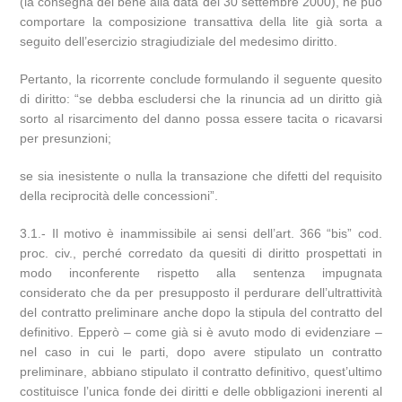
(la consegna del bene alla data del 30 settembre 2000), né può
comportare la composizione transattiva della lite già sorta a
seguito dell’esercizio stragiudiziale del medesimo diritto.
Pertanto, la ricorrente conclude formulando il seguente quesito
di diritto: “se debba escludersi che la rinuncia ad un diritto già
sorto al risarcimento del danno possa essere tacita o ricavarsi
per presunzioni;
se sia inesistente o nulla la transazione che difetti del requisito
della reciprocità delle concessioni”.
3.1.- Il motivo è inammissibile ai sensi dell’art. 366 “bis” cod.
proc. civ., perché corredato da quesiti di diritto prospettati in
modo inconferente rispetto alla sentenza impugnata
considerato che da per presupposto il perdurare dell’ultrattività
del contratto preliminare anche dopo la stipula del contratto del
definitivo. Epperò – come già si è avuto modo di evidenziare –
nel caso in cui le parti, dopo avere stipulato un contratto
preliminare, abbiano stipulato il contratto definitivo, quest’ultimo
costituisce l’unica fonde dei diritti e delle obbligazioni inerenti al