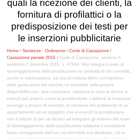
quali la ricezione dei clienti, la
fornitura di profilattici o la
predisposizione dei testi per
le inserzioni pubblicitarie
Home
/
Sentenze - Ordinanze
/
Corte di Cassazione
/
Cassazione penale 2015
/
Corte di Cassazione, sezione II,
sentenza 2 dicembre 2015, n. 47594. Non integra il reato di
favoreggiamento della prostituzione la condotta di chi conceda,
anche in sublocazione, ad una prostituta dietro corrispettivo
della quota parte del canone un immobile nella propria
disponibilità ove i due convivano, sebbene in esso la donna vi
eserciti per proprio conto la prostituzione. Laddove la locazione
avvenga a prezzo di mercato, la cessione del godimento di un
appartamento ad un soggetto che vi eserciti la prostituzione
non è fattore di per sé idoneo ad integrare gli estremi del reato
di favoreggiamento della prostituzione sebbene il conduttore
fosse consapevole dell’uso cui immobile era destinato, ciò in