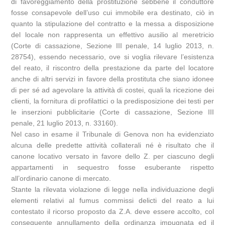
di favoreggiamento della prostituzione sebbene il conduttore
fosse consapevole dell’uso cui immobile era destinato, ciò in
quanto la stipulazione del contratto e la messa a disposizione
del locale non rappresenta un effettivo ausilio al meretricio
(Corte di cassazione, Sezione III penale, 14 luglio 2013, n.
28754), essendo necessario, ove si voglia rilevare l’esistenza
del reato, il riscontro della prestazione da parte del locatore
anche di altri servizi in favore della prostituta che siano idonee
di per sé ad agevolare la attività di costei, quali la ricezione dei
clienti, la fornitura di profilattici o la predisposizione dei testi per
le inserzioni pubblicitarie (Corte di cassazione, Sezione III
penale, 21 luglio 2013, n. 33160).
Nel caso in esame il Tribunale di Genova non ha evidenziato
alcuna delle predette attività collaterali né è risultato che il
canone locativo versato in favore dello Z. per ciascuno degli
appartamenti in sequestro fosse esuberante rispetto
all’ordinario canone di mercato.
Stante la rilevata violazione di legge nella individuazione degli
elementi relativi al fumus commissi delicti del reato a lui
contestato il ricorso proposto da Z.A. deve essere accolto, col
conseguente annullamento della ordinanza impugnata ed il