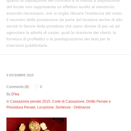
quanto la stipulazione del contratto e la messa a disposizione
del locale non rappresenta un effettivo ausilio al meretricio,
essendo necessario, ove si voglia rilevare l’esistenza del reato,
il riscontro della prestazione da parte del locatore anche di altri
servizi in favore della prostituta che siano idonee di per sé ad
agevolare la attività di costei, quali la ricezione dei clienti, la
fornitura di profilattici o la predisposizione dei testi per le
inserzioni pubblicitarie
9 DICEMBRE 2015
Comments (
0
)
0
By
D'Isa
In
Cassazione penale 2015
,
Corte di Cassazione
,
Diritto Penale e
Procedura Penale
,
Locazione
,
Sentenze - Ordinanze