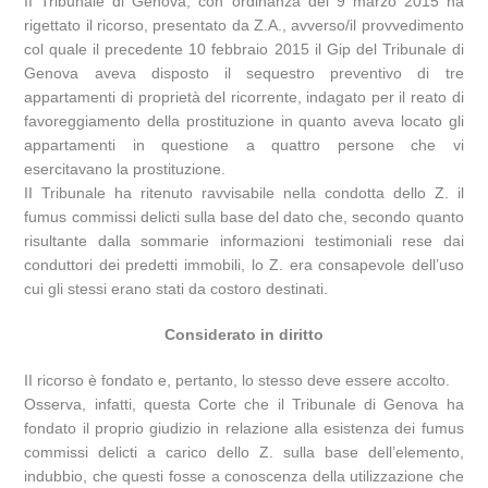
II Tribunale di Genova, con ordinanza dei 9 marzo 2015 ha
rigettato il ricorso, presentato da Z.A., avverso/il provvedimento
col quale il precedente 10 febbraio 2015 il Gip del Tribunale di
Genova aveva disposto il sequestro preventivo di tre
appartamenti di proprietà del ricorrente, indagato per il reato di
favoreggiamento della prostituzione in quanto aveva locato gli
appartamenti in questione a quattro persone che vi
esercitavano la prostituzione.
II Tribunale ha ritenuto ravvisabile nella condotta dello Z. il
fumus commissi delicti sulla base del dato che, secondo quanto
risultante dalla sommarie informazioni testimoniali rese dai
conduttori dei predetti immobili, lo Z. era consapevole dell’uso
cui gli stessi erano stati da costoro destinati.
Considerato in diritto
II ricorso è fondato e, pertanto, lo stesso deve essere accolto.
Osserva, infatti, questa Corte che il Tribunale di Genova ha
fondato il proprio giudizio in relazione alla esistenza dei fumus
commissi delicti a carico dello Z. sulla base dell’elemento,
indubbio, che questi fosse a conoscenza della utilizzazione che