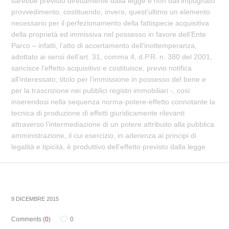
sarebbe previsto direttamente dalla legge e non dall’impugnato
provvedimento, costituendo, invero, quest’ultimo un elemento
necessario per il perfezionamento della fattispecie acquisitiva
della proprietà ed immissiva nel possesso in favore dell’Ente
Parco – infatti, l’atto di accertamento dell’inottemperanza,
adottato ai sensi dell’art. 31, comma 4, d.P.R. n. 380 del 2001,
sancisce l’effetto acquisitivo e costituisce, previo notifica
all’interessato, titolo per l’immissione in possesso del bene e
per la trascrizione nei pubblici registri immobiliari -, così
inserendosi nella sequenza norma-potere-effetto connotante la
tecnica di produzione di effetti giuridicamente rilevanti
attraverso l’intermediazione di un potere attribuito alla pubblica
amministrazione, il cui esercizio, in aderenza ai principi di
legalità e tipicità, è produttivo dell’effetto previsto dalla legge
9 DICEMBRE 2015
Comments (
0
)
0