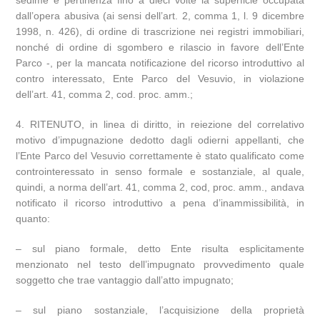
sedime e pertinenza fino a dieci volte la superficie occupata
dall’opera abusiva (ai sensi dell’art. 2, comma 1, l. 9 dicembre
1998, n. 426), di ordine di trascrizione nei registri immobiliari,
nonché di ordine di sgombero e rilascio in favore dell’Ente
Parco -, per la mancata notificazione del ricorso introduttivo al
contro interessato, Ente Parco del Vesuvio, in violazione
dell’art. 41, comma 2, cod. proc. amm.;
4. RITENUTO, in linea di diritto, in reiezione del correlativo
motivo d’impugnazione dedotto dagli odierni appellanti, che
l’Ente Parco del Vesuvio correttamente è stato qualificato come
controinteressato in senso formale e sostanziale, al quale,
quindi, a norma dell’art. 41, comma 2, cod, proc. amm., andava
notificato il ricorso introduttivo a pena d’inammissibilità, in
quanto:
– sul piano formale, detto Ente risulta esplicitamente
menzionato nel testo dell’impugnato provvedimento quale
soggetto che trae vantaggio dall’atto impugnato;
– sul piano sostanziale, l’acquisizione della proprietà