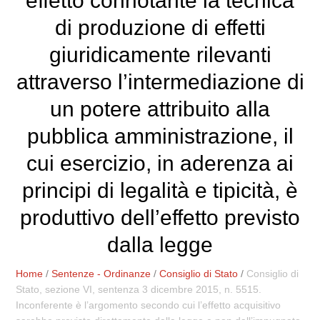
effetto connotante la tecnica
di produzione di effetti
giuridicamente rilevanti
attraverso l’intermediazione di
un potere attribuito alla
pubblica amministrazione, il
cui esercizio, in aderenza ai
principi di legalità e tipicità, è
produttivo dell’effetto previsto
dalla legge
Home
/
Sentenze - Ordinanze
/
Consiglio di Stato
/
Consiglio di
Stato, sezione VI, sentenza 3 dicembre 2015, n. 5515.
Inconferente è l’argomento secondo cui l’effetto acquisitivo