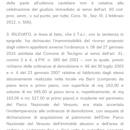
della parte all’udienza cautelare non è ostativa alla
celebrazione del giudizio immediato ai sensi dell’art. 60 cod.
proc. amm.; v. sul punto, per tutte, Cons. St., Sez. III, 1 febbraio
2012, n. 506);
3. RILEVATO, in linea di fatto, che il T.a.r., con la sentenza in
epigrafe, ha dichiarato l’inammissibilità del ricorso proposto
dagli odierni appellanti avverso l’ordinanza n. 06 del 27 gennaio
2015 adottata dal Comune di Terzigno ai sensi dell’art. 31,
commi 3 e 4, d.P.R. n. 380 del 2001 – con la quale, previo
richiamo delle ordinanze di demolizione n. 66 del 30 luglio 2003
e n. 4 del 23 gennaio 2007 relative al fabbricato dagli stessi
abusivamente realizzato nella locale via Barri (composto da
piano terra e primo piano, con superficie di mq 163,00 e
volume di mc 585,00 al piano terra e, rispettivamente, di mq
163,00 e mc 527,00 al primo piano) e ricadente nel perimetro
del Parco Nazionale del Vesuvio, era stata accertata
l’inottemperanza alle ordinanze di demolizione, con sequela di
dichiarazione di acquisizione al patrimonio dell’Ente Parco
Nazionale del Vesuvio dell’immobile abusivo e dell’area di