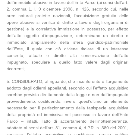
dell’immobile abusivo in favore dell’Ente Parco (ai sensi dell’art.
2, comma 1, l. 9 dicembre 1998, n. 426, secondo cui, nelle
aree naturali protette nazionali, l’acquisizione gratuita delle
opere abusive si verifica di diritto a favore degli organismi di
gestione) e la correlativa immissione in possesso, per effetto
dell’atto oggetto d’impugnazione, determinano un diretto e
immediato ampliamento della sfera giuridico-patrimoniale
dell’Ente, il quale con ciò diviene titolare di un interesse
concreto, attuale e diretto alla conservazione dell’atto
impugnato, speculare a quello fatto valere dagli originari
ricorrenti;
5. CONSIDERATO, al riguardo, che inconferente è l’argomento
addotto dagli odierni appellanti, secondo cui l’effetto acquisitivo
sarebbe previsto direttamente dalla legge e non dall’impugnato
provvedimento, costituendo, invero, quest’ultimo un elemento
necessario per il perfezionamento della fattispecie acquisitiva
della proprietà ed immissiva nel possesso in favore dell’Ente
Parco – infatti, l’atto di accertamento dell’inottemperanza,
adottato ai sensi dell’art. 31, comma 4, d.P.R. n. 380 del 2001,
sancisce l’effetto acquisitivo e costituisce, previo notifica