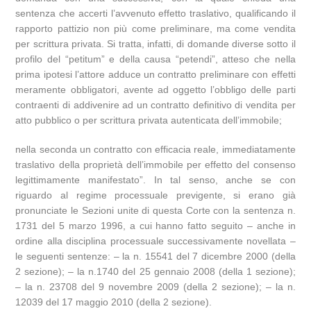
sentenza che accerti l’avvenuto effetto traslativo, qualificando il
rapporto pattizio non più come preliminare, ma come vendita
per scrittura privata. Si tratta, infatti, di domande diverse sotto il
profilo del “petitum” e della causa “petendi”, atteso che nella
prima ipotesi l’attore adduce un contratto preliminare con effetti
meramente obbligatori, avente ad oggetto l’obbligo delle parti
contraenti di addivenire ad un contratto definitivo di vendita per
atto pubblico o per scrittura privata autenticata dell’immobile;
nella seconda un contratto con efficacia reale, immediatamente
traslativo della proprietà dell’immobile per effetto del consenso
legittimamente manifestato”. In tal senso, anche se con
riguardo al regime processuale previgente, si erano già
pronunciate le Sezioni unite di questa Corte con la sentenza n.
1731 del 5 marzo 1996, a cui hanno fatto seguito – anche in
ordine alla disciplina processuale successivamente novellata –
le seguenti sentenze: – la n. 15541 del 7 dicembre 2000 (della
2 sezione); – la n.1740 del 25 gennaio 2008 (della 1 sezione);
– la n. 23708 del 9 novembre 2009 (della 2 sezione); – la n.
12039 del 17 maggio 2010 (della 2 sezione).