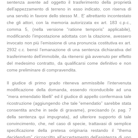
sentenza avente ad oggetto il trasferimento della proprietà
dell’appezzamento di terreno in esso indicato, con riserva di
una servitù in favore dello stesso M.. E’ altrettanto incontestato
che gli attori, con la memoria autorizzata ex art. 183 c.p.c.,
comma 5, (nella versione “ratione temporis” applicabile),
modificando l’impostazione adottata con la citazione, avessero
invocato non più l’emissione di una pronuncia costitutiva ex art.
2932 c.c. bensì l’emanazione di una sentenza dichiarativa del
trasferimento dell’immobile, da ritenersi già avvenuto per effetto
del medesimo contratto, da qualificarsi come definitivo e non
come preliminare di compravendita.
Il giudice di primo grado riteneva ammissibile l’intervenuta
modificazione della domanda, essendo riconducibile ad una
“mera emendatio libelli” ed il giudice di appello confermava tale
ricostruzione (aggiungendo che tale “emendatio” sarebbe stata
consentita anche in sede di gravame), precisando (v. pag. 7
della sentenza qui impugnata), ad ulteriore supporto di tale
convincimento, che, nel caso di specie, trattavasi di semplice
specificazione della pretesa originaria restando il “thema
decidendum” circoscritto all’accertamento dell’esistenza di uno