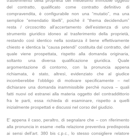
trasferimento della proprietà del medesimo immobile oggetto
del contratto, qualificato come contratto definitivo di
compravendita, è configurabile non una “mutatio”, ma una
semplice “emendatio libelli”, poichè il “thema decidendum”
resta / circoscritto all’accertamento dell’esistenza di uno
strumento giuridico idoneo al trasferimento della proprietà,
restando così identico nella sostanza il bene effettivamente
chiesto e identica la “causa petendi” costituita dal contratto, del
quale viene prospettata, rispetto alla domanda originaria,
soltanto una diversa qualificazione giuridica. Quale
argomentazione di contorno, con la pronuncia appena
richiamata, è stato, altresì, evidenziato che al giudice
incomberebbe l’obbligo di motivare specificamente – nel
dichiarare una domanda inammissibile perchè nuova – quali
fatti nuovi od estranei alla materia oggetto del contraddittorio
fra le parti, essa richieda di esaminare, rispetto a quelli
inizialmente prospettati e discussi nel corso del giudizio.
E’ appena il caso, peraltro, di segnalare che – con riferimento
alla pronuncia in esame -nella relazione preventiva predisposta
ai sensi dell’art. 380 bis c.p.c., lo stesso consigliere relatore