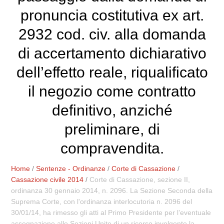
pronuncia costitutiva ex art.
2932 cod. civ. alla domanda
di accertamento dichiarativo
dell’effetto reale, riqualificato
il negozio come contratto
definitivo, anziché
preliminare, di
compravendita.
Home
/
Sentenze - Ordinanze
/
Corte di Cassazione
/
Cassazione civile 2014
/
Corte di Cassazione, sezione II,
ordinanza 30 gennaio 2014, n. 2096. La Sezione Seconda della
Suprema Corte, con l'ordinanza interlocutoria n. 2096 del
30/01/14, ha rimesso gli atti al Primo Presidente per l’eventuale
assegnazione alle Sezioni Unite di un ricorso involgente la