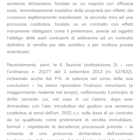
sentenza dichiarativa, fondata su un negozio con efficacia
reale, immediatamente traslativo della proprietà per effetto del
consenso legittimamente manifestato, la seconda mira ad una
pronuncia costitutiva, fondata su un contratto con effetti
meramente obbligatori come il preliminare, avente ad oggetto
l’obbligo delle parti contraenti di addivenire ad un contratto
definitivo di vendita per atto pubblico o per scrittura privata
autenticata”.
Recentemente, però, la 6 Sezione (sottosezione 3) – con
l’ordinanza n. 20177 del 3 settembre 2013 (rv. 627632),
richiamata anche dal P.G. di udienza nel corso delle sue
conclusioni – ha inteso riprendere l’indirizzo minoritario (e
maggiormente risalente nel tempo), riaffermando il principio di
diritto secondo cui, nel caso in cui l’attore, dopo aver
domandato con l’atto introduttivo del giudizio una sentenza
costitutiva ai sensi dell’art. 2932 c.c. sulla base di un contratto
da lui qualificato come preliminare di vendita immobiliare,
formuli – rispettando le decadenze processuali previste – la
richiesta di una pronuncia dichiarativa dell’avvenuto