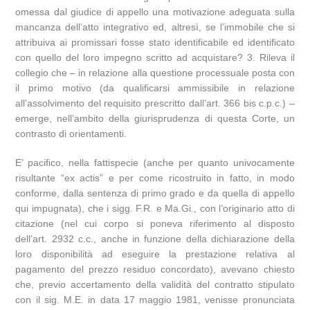
omessa dal giudice di appello una motivazione adeguata sulla
mancanza dell’atto integrativo ed, altresì, se l’immobile che si
attribuiva ai promissari fosse stato identificabile ed identificato
con quello del loro impegno scritto ad acquistare? 3. Rileva il
collegio che – in relazione alla questione processuale posta con
il primo motivo (da qualificarsi ammissibile in relazione
all’assolvimento del requisito prescritto dall’art. 366 bis c.p.c.) –
emerge, nell’ambito della giurisprudenza di questa Corte, un
contrasto di orientamenti.
E’ pacifico, nella fattispecie (anche per quanto univocamente
risultante “ex actis” e per come ricostruito in fatto, in modo
conforme, dalla sentenza di primo grado e da quella di appello
qui impugnata), che i sigg. F.R. e Ma.Gi., con l’originario atto di
citazione (nel cui corpo si poneva riferimento al disposto
dell’art. 2932 c.c., anche in funzione della dichiarazione della
loro disponibilità ad eseguire la prestazione relativa al
pagamento del prezzo residuo concordato), avevano chiesto
che, previo accertamento della validità del contratto stipulato
con il sig. M.E. in data 17 maggio 1981, venisse pronunciata