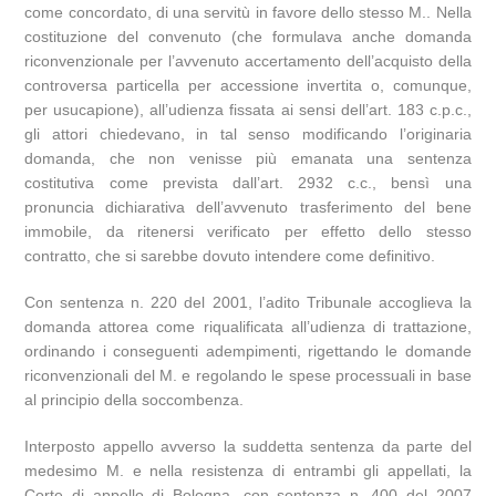
come concordato, di una servitù in favore dello stesso M.. Nella
costituzione del convenuto (che formulava anche domanda
riconvenzionale per l’avvenuto accertamento dell’acquisto della
controversa particella per accessione invertita o, comunque,
per usucapione), all’udienza fissata ai sensi dell’art. 183 c.p.c.,
gli attori chiedevano, in tal senso modificando l’originaria
domanda, che non venisse più emanata una sentenza
costitutiva come prevista dall’art. 2932 c.c., bensì una
pronuncia dichiarativa dell’avvenuto trasferimento del bene
immobile, da ritenersi verificato per effetto dello stesso
contratto, che si sarebbe dovuto intendere come definitivo.
Con sentenza n. 220 del 2001, l’adito Tribunale accoglieva la
domanda attorea come riqualificata all’udienza di trattazione,
ordinando i conseguenti adempimenti, rigettando le domande
riconvenzionali del M. e regolando le spese processuali in base
al principio della soccombenza.
Interposto appello avverso la suddetta sentenza da parte del
medesimo M. e nella resistenza di entrambi gli appellati, la
Corte di appello di Bologna, con sentenza n. 400 del 2007