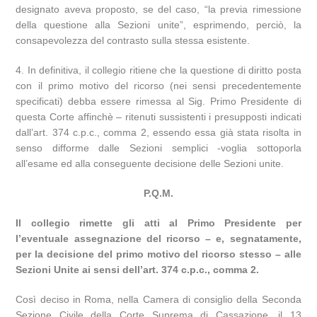
designato aveva proposto, se del caso, “la previa rimessione
della questione alla Sezioni unite”, esprimendo, perciò, la
consapevolezza del contrasto sulla stessa esistente.
4. In definitiva, il collegio ritiene che la questione di diritto posta
con il primo motivo del ricorso (nei sensi precedentemente
specificati) debba essere rimessa al Sig. Primo Presidente di
questa Corte affinchè – ritenuti sussistenti i presupposti indicati
dall’art. 374 c.p.c., comma 2, essendo essa già stata risolta in
senso difforme dalle Sezioni semplici -voglia sottoporla
all’esame ed alla conseguente decisione delle Sezioni unite.
P.Q.M.
Il collegio rimette gli atti al Primo Presidente per
l’eventuale assegnazione del ricorso – e, segnatamente,
per la decisione del primo motivo del ricorso stesso – alle
Sezioni Unite ai sensi dell’art. 374 c.p.c., comma 2.
Così deciso in Roma, nella Camera di consiglio della Seconda
Sezione Civile della Corte Suprema di Cassazione, il 13