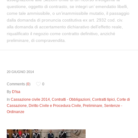
questione, oggetto di contrasto, se integri un’ emendatio libelli,
come tale ammissibile, o un’inammissibile mutatio, il passaggio
dalla domanda di pronuncia costitutiva ex art. 2932 cod. civ.
alla domanda di accertamento dichiarativo dell’effetto reale,
riqualificato il negozio come contratto definitivo, anziché
preliminare, di compravendita.
20 GIUGNO 2014
Comments (
0
)
0
By
D'Isa
In
Cassazione civile 2014
,
Contratti - Obbligazioni
,
Contratti tipici
,
Corte di
Cassazione
,
Diritto Civile e Procedura Civile
,
Preliminare
,
Sentenze -
Ordinanze