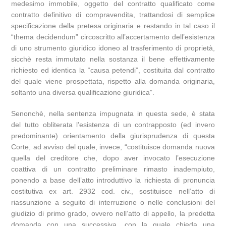
medesimo immobile, oggetto del contratto qualificato come
contratto definitivo di compravendita, trattandosi di semplice
specificazione della pretesa originaria e restando in tal caso il
“thema decidendum” circoscritto all’accertamento dell’esistenza
di uno strumento giuridico idoneo al trasferimento di proprietà,
sicchè resta immutato nella sostanza il bene effettivamente
richiesto ed identica la “causa petendi”, costituita dal contratto
del quale viene prospettata, rispetto alla domanda originaria,
soltanto una diversa qualificazione giuridica”.
Senonchè, nella sentenza impugnata in questa sede, è stata
del tutto obliterata l’esistenza di un contrapposto (ed invero
predominante) orientamento della giurisprudenza di questa
Corte, ad avviso del quale, invece, “costituisce domanda nuova
quella del creditore che, dopo aver invocato l’esecuzione
coattiva di un contratto preliminare rimasto inadempiuto,
ponendo a base dell’atto introduttivo la richiesta di pronuncia
costitutiva ex art. 2932 cod. civ., sostituisce nell’atto di
riassunzione a seguito di interruzione o nelle conclusioni del
giudizio di primo grado, ovvero nell’atto di appello, la predetta
domanda con una successiva, con la quale chieda una