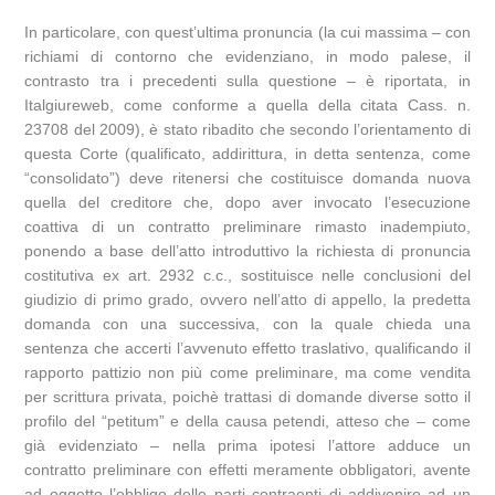
In particolare, con quest’ultima pronuncia (la cui massima – con
richiami di contorno che evidenziano, in modo palese, il
contrasto tra i precedenti sulla questione – è riportata, in
Italgiureweb, come conforme a quella della citata Cass. n.
23708 del 2009), è stato ribadito che secondo l’orientamento di
questa Corte (qualificato, addirittura, in detta sentenza, come
“consolidato”) deve ritenersi che costituisce domanda nuova
quella del creditore che, dopo aver invocato l’esecuzione
coattiva di un contratto preliminare rimasto inadempiuto,
ponendo a base dell’atto introduttivo la richiesta di pronuncia
costitutiva ex art. 2932 c.c., sostituisce nelle conclusioni del
giudizio di primo grado, ovvero nell’atto di appello, la predetta
domanda con una successiva, con la quale chieda una
sentenza che accerti l’avvenuto effetto traslativo, qualificando il
rapporto pattizio non più come preliminare, ma come vendita
per scrittura privata, poichè trattasi di domande diverse sotto il
profilo del “petitum” e della causa petendi, atteso che – come
già evidenziato – nella prima ipotesi l’attore adduce un
contratto preliminare con effetti meramente obbligatori, avente
ad oggetto l’obbligo delle parti contraenti di addivenire ad un