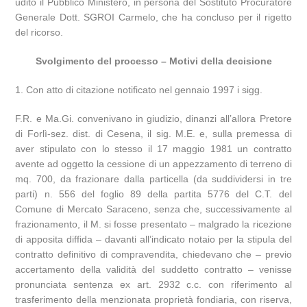
udito il Pubblico Ministero, in persona del Sostituto Procuratore
Generale Dott. SGROI Carmelo, che ha concluso per il rigetto
del ricorso.
Svolgimento del processo – Motivi della decisione
1. Con atto di citazione notificato nel gennaio 1997 i sigg.
F.R. e Ma.Gi. convenivano in giudizio, dinanzi all’allora Pretore
di Forlì-sez. dist. di Cesena, il sig. M.E. e, sulla premessa di
aver stipulato con lo stesso il 17 maggio 1981 un contratto
avente ad oggetto la cessione di un appezzamento di terreno di
mq. 700, da frazionare dalla particella (da suddividersi in tre
parti) n. 556 del foglio 89 della partita 5776 del C.T. del
Comune di Mercato Saraceno, senza che, successivamente al
frazionamento, il M. si fosse presentato – malgrado la ricezione
di apposita diffida – davanti all’indicato notaio per la stipula del
contratto definitivo di compravendita, chiedevano che – previo
accertamento della validità del suddetto contratto – venisse
pronunciata sentenza ex art. 2932 c.c. con riferimento al
trasferimento della menzionata proprietà fondiaria, con riserva,