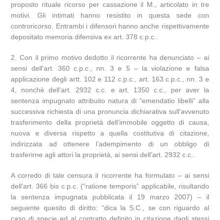
proposto rituale ricorso per cassazione il M., articolato in tre
motivi. Gli intimati hanno resistito in questa sede con
controricorso. Entrambi i difensori hanno anche rispettivamente
depositato memoria difensiva ex art. 378 c.p.c..
2. Con il primo motivo dedotto il ricorrente ha denunciato – ai
sensi dell’art. 360 c.p.c., nn. 3 e 5 – la violazione e falsa
applicazione degli artt. 102 e 112 c.p.c., art. 163 c.p.c., nn. 3 e
4, nonchè dell’art. 2932 c.c. e art. 1350 c.c., per aver la
sentenza impugnato attribuito natura di “emendatio libelli” alla
successiva richiesta di una pronuncia dichiarativa sull’avvenuto
trasferimento della proprietà dell’immobile oggetto di causa,
nuova e diversa rispetto a quella costitutiva di citazione,
indirizzata ad ottenere l’adempimento di un obbligo di
trasferirne agli attori la proprietà, ai sensi dell’art. 2932 c.c..
A corredo di tale censura il ricorrente ha formulato – ai sensi
dell’art. 366 bis c.p.c. (“ratione temporis” applicabile, risultando
la sentenza impugnata pubblicata il 19 marzo 2007) – il
seguente quesito di diritto: “dica la S.C., se con riguardo al
caso di specie ed al contratto definito in citazione dagli stessi