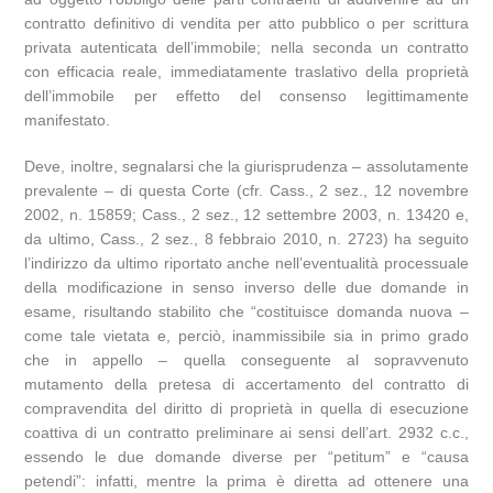
contratto definitivo di vendita per atto pubblico o per scrittura
privata autenticata dell’immobile; nella seconda un contratto
con efficacia reale, immediatamente traslativo della proprietà
dell’immobile per effetto del consenso legittimamente
manifestato.
Deve, inoltre, segnalarsi che la giurisprudenza – assolutamente
prevalente – di questa Corte (cfr. Cass., 2 sez., 12 novembre
2002, n. 15859; Cass., 2 sez., 12 settembre 2003, n. 13420 e,
da ultimo, Cass., 2 sez., 8 febbraio 2010, n. 2723) ha seguito
l’indirizzo da ultimo riportato anche nell’eventualità processuale
della modificazione in senso inverso delle due domande in
esame, risultando stabilito che “costituisce domanda nuova –
come tale vietata e, perciò, inammissibile sia in primo grado
che in appello – quella conseguente al sopravvenuto
mutamento della pretesa di accertamento del contratto di
compravendita del diritto di proprietà in quella di esecuzione
coattiva di un contratto preliminare ai sensi dell’art. 2932 c.c.,
essendo le due domande diverse per “petitum” e “causa
petendi”: infatti, mentre la prima è diretta ad ottenere una