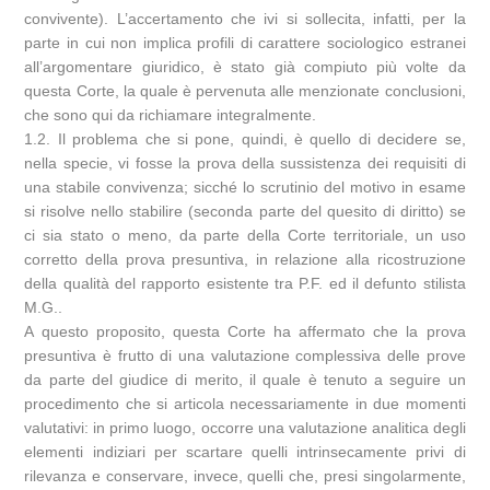
convivente). L’accertamento che ivi si sollecita, infatti, per la
parte in cui non implica profili di carattere sociologico estranei
all’argomentare giuridico, è stato già compiuto più volte da
questa Corte, la quale è pervenuta alle menzionate conclusioni,
che sono qui da richiamare integralmente.
1.2. Il problema che si pone, quindi, è quello di decidere se,
nella specie, vi fosse la prova della sussistenza dei requisiti di
una stabile convivenza; sicché lo scrutinio del motivo in esame
si risolve nello stabilire (seconda parte del quesito di diritto) se
ci sia stato o meno, da parte della Corte territoriale, un uso
corretto della prova presuntiva, in relazione alla ricostruzione
della qualità del rapporto esistente tra P.F. ed il defunto stilista
M.G..
A questo proposito, questa Corte ha affermato che la prova
presuntiva è frutto di una valutazione complessiva delle prove
da parte del giudice di merito, il quale è tenuto a seguire un
procedimento che si articola necessariamente in due momenti
valutativi: in primo luogo, occorre una valutazione analitica degli
elementi indiziari per scartare quelli intrinsecamente privi di
rilevanza e conservare, invece, quelli che, presi singolarmente,