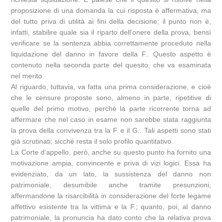
proposizione di una domanda la cui risposta è affermativa, ma
del tutto priva di utilità ai fini della decisione; il punto non è,
infatti, stabilire quale sia il riparto dell’onere della prova, bensì
verificare se la sentenza abbia correttamente proceduto nella
liquidazione del danno in favore della F.. Questo aspetto è
contenuto nella seconda parte del quesito, che va esaminata
nel merito.
Al riguardo, tuttavia, va fatta una prima considerazione, e cioè
che le censure proposte sono, almeno in parte, ripetitive di
quelle del primo motivo, perché la parte ricorrente torna ad
affermare che nel caso in esame non sarebbe stata raggiunta
la prova della convivenza tra la F. e il G.. Tali aspetti sono stati
già scrutinati; sicché resta il solo profilo quantitativo.
La Corte d’appello, però, anche su questo punto ha fornito una
motivazione ampia, convincente e priva di vizi logici. Essa ha
evidenziato, da un lato, la sussistenza del danno non
patrimoniale, desumibile anche tramite presunzioni,
affermandone la risarcibilità in considerazione del forte legame
affettivo esistente tra la vittima e la F.; quanto, poi, al danno
patrimoniale, la pronuncia ha dato conto che la relativa prova