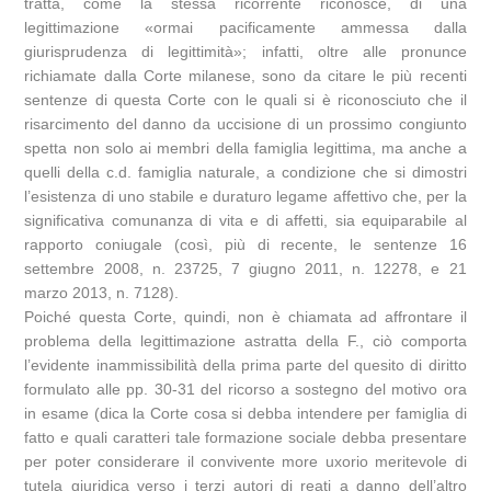
tratta, come la stessa ricorrente riconosce, di una
legittimazione «ormai pacificamente ammessa dalla
giurisprudenza di legittimità»; infatti, oltre alle pronunce
richiamate dalla Corte milanese, sono da citare le più recenti
sentenze di questa Corte con le quali si è riconosciuto che il
risarcimento del danno da uccisione di un prossimo congiunto
spetta non solo ai membri della famiglia legittima, ma anche a
quelli della c.d. famiglia naturale, a condizione che si dimostri
l’esistenza di uno stabile e duraturo legame affettivo che, per la
significativa comunanza di vita e di affetti, sia equiparabile al
rapporto coniugale (così, più di recente, le sentenze 16
settembre 2008, n. 23725, 7 giugno 2011, n. 12278, e 21
marzo 2013, n. 7128).
Poiché questa Corte, quindi, non è chiamata ad affrontare il
problema della legittimazione astratta della F., ciò comporta
l’evidente inammissibilità della prima parte del quesito di diritto
formulato alle pp. 30-31 del ricorso a sostegno del motivo ora
in esame (dica la Corte cosa si debba intendere per famiglia di
fatto e quali caratteri tale formazione sociale debba presentare
per poter considerare il convivente more uxorio meritevole di
tutela giuridica verso i terzi autori di reati a danno dell’altro