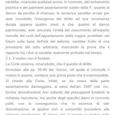
sarebbe «mancata qualsiasi prova, in concreto, del turbamento
psichico e dei patimenti asseritamente subiti» dalla F.; quanto al
danno da perdita di chances, la sentenza sarebbe errata per
aver ricondotto l’insorgenza del diritto ad una convivenza
durata appena quattro mesi; e che, quanto al danno
patrimoniale, aver ancorato l’entità del risarcimento all’importo
mensile dei costi dell’appartamento della coppia, proiettato nel
futuro sulla base dell’età del defunto, sarebbe frutto di una
previsione del tutto arbitraria, mancando la prova che il
rapporto tra i due si sarebbe realmente protratto nel tempo.
2.1. Il motivo non è fondato.
La Corte osserva, innanzitutto, che il quesito di diritto
formulato alle pp. 39-40 del ricorso, col quale si conclude il
motivo in esame, contiene una prima parte che è inammissibile.
Si chiede alla Corte, infatti, se sia onere della parte
asseritamente danneggiata, ai sensi dell’art. 2697 cod. civ.,
fornire dimostrazione non soltanto dei presupposti fondanti la
richiesta risarcitoria, ma anche degli specifici danni in concreto
patiti, con la conseguenza che, in assenza di tale
dimostrazione, al giudice non è consentito procedere alla
richiesta liquidazione. È palese che il quesito si risolve nella