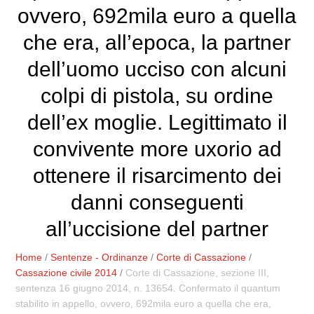
ovvero, 692mila euro a quella
che era, all’epoca, la partner
dell’uomo ucciso con alcuni
colpi di pistola, su ordine
dell’ex moglie. Legittimato il
convivente more uxorio ad
ottenere il risarcimento dei
danni conseguenti
all’uccisione del partner
Home
/
Sentenze - Ordinanze
/
Corte di Cassazione
/
Cassazione civile 2014
/
Corte di Cassazione, sezione III,
sentenza 16 giugno 2014, n. 13654. Confermato il quantum
stabilito in appello, ovvero, 692mila euro a quella che era,