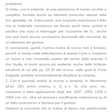
probatorio.
Si tratta, com’è evidente, di una valutazione di merito corretta e
completa, fondata anche su elementi presuntivi valutati nella
loro globalità; né, d’altra parte, può acquisire importanza il fatto
che la materiale convivenza sia durata pochi mesi, poiché è
pacifico che essa si interruppe per l’uccisione del G., sicché
non può trarsi alcuna conclusione favorevole alla ricorrente da
un elemento del genere.
In conclusione, quindi, il primo motivo di ricorso non è fondato,
perché si risolve nella sollecitazione di questa Corte a compiere
un nuovo e non consentito esame del merito della vicenda; il
che risulta, in modo ancora più evidente, anche dalle richieste
istruttorie di cui alle pp. 28-30 del ricorso, sulle quali la Corte
d’appello avrebbe immotivatamente disatteso la richiesta.
2. Con il secondo motivo di ricorso si lamenta, in riferimento
all’art. 360, primo comma, n. 3) e n. 5), cod. proc. civ.,
violazione e falsa applicazione degli artt. 2697, 2056, 1226 e
2059 cod. civ., oltre ad omessa o insufficiente motivazione su di
un fatto controverso e decisivo per il giudizio.
Osserva la ricorrente che in ordine al danno non patrimoniale