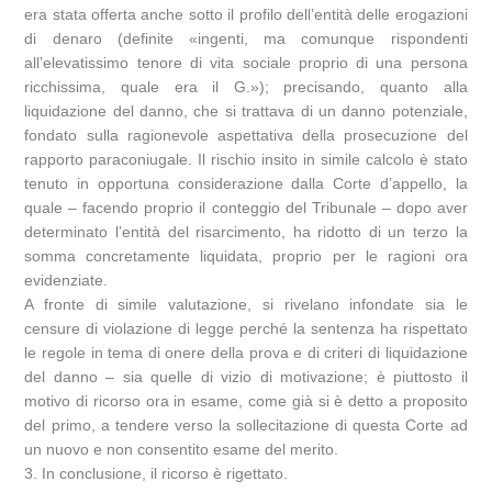
era stata offerta anche sotto il profilo dell’entità delle erogazioni
di denaro (definite «ingenti, ma comunque rispondenti
all’elevatissimo tenore di vita sociale proprio di una persona
ricchissima, quale era il G.»); precisando, quanto alla
liquidazione del danno, che si trattava di un danno potenziale,
fondato sulla ragionevole aspettativa della prosecuzione del
rapporto paraconiugale. Il rischio insito in simile calcolo è stato
tenuto in opportuna considerazione dalla Corte d’appello, la
quale – facendo proprio il conteggio del Tribunale – dopo aver
determinato l’entità del risarcimento, ha ridotto di un terzo la
somma concretamente liquidata, proprio per le ragioni ora
evidenziate.
A fronte di simile valutazione, si rivelano infondate sia le
censure di violazione di legge perché la sentenza ha rispettato
le regole in tema di onere della prova e di criteri di liquidazione
del danno – sia quelle di vizio di motivazione; è piuttosto il
motivo di ricorso ora in esame, come già si è detto a proposito
del primo, a tendere verso la sollecitazione di questa Corte ad
un nuovo e non consentito esame del merito.
3. In conclusione, il ricorso è rigettato.