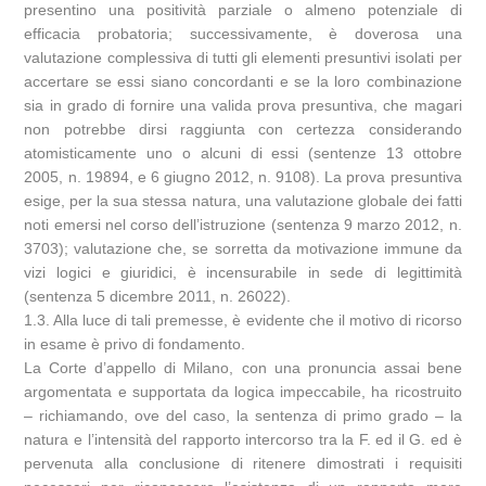
presentino una positività parziale o almeno potenziale di
efficacia probatoria; successivamente, è doverosa una
valutazione complessiva di tutti gli elementi presuntivi isolati per
accertare se essi siano concordanti e se la loro combinazione
sia in grado di fornire una valida prova presuntiva, che magari
non potrebbe dirsi raggiunta con certezza considerando
atomisticamente uno o alcuni di essi (sentenze 13 ottobre
2005, n. 19894, e 6 giugno 2012, n. 9108). La prova presuntiva
esige, per la sua stessa natura, una valutazione globale dei fatti
noti emersi nel corso dell’istruzione (sentenza 9 marzo 2012, n.
3703); valutazione che, se sorretta da motivazione immune da
vizi logici e giuridici, è incensurabile in sede di legittimità
(sentenza 5 dicembre 2011, n. 26022).
1.3. Alla luce di tali premesse, è evidente che il motivo di ricorso
in esame è privo di fondamento.
La Corte d’appello di Milano, con una pronuncia assai bene
argomentata e supportata da logica impeccabile, ha ricostruito
– richiamando, ove del caso, la sentenza di primo grado – la
natura e l’intensità del rapporto intercorso tra la F. ed il G. ed è
pervenuta alla conclusione di ritenere dimostrati i requisiti