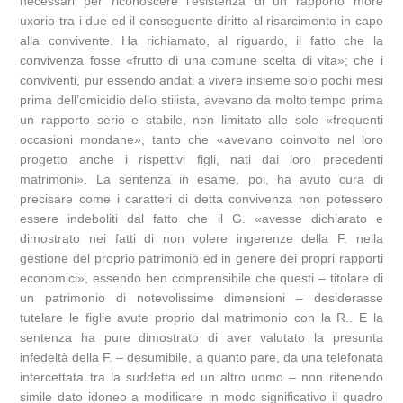
necessari per riconoscere l’esistenza di un rapporto more
uxorio tra i due ed il conseguente diritto al risarcimento in capo
alla convivente. Ha richiamato, al riguardo, il fatto che la
convivenza fosse «frutto di una comune scelta di vita»; che i
conviventi, pur essendo andati a vivere insieme solo pochi mesi
prima dell’omicidio dello stilista, avevano da molto tempo prima
un rapporto serio e stabile, non limitato alle sole «frequenti
occasioni mondane», tanto che «avevano coinvolto nel loro
progetto anche i rispettivi figli, nati dai loro precedenti
matrimoni». La sentenza in esame, poi, ha avuto cura di
precisare come i caratteri di detta convivenza non potessero
essere indeboliti dal fatto che il G. «avesse dichiarato e
dimostrato nei fatti di non volere ingerenze della F. nella
gestione del proprio patrimonio ed in genere dei propri rapporti
economici», essendo ben comprensibile che questi – titolare di
un patrimonio di notevolissime dimensioni – desiderasse
tutelare le figlie avute proprio dal matrimonio con la R.. E la
sentenza ha pure dimostrato di aver valutato la presunta
infedeltà della F. – desumibile, a quanto pare, da una telefonata
intercettata tra la suddetta ed un altro uomo – non ritenendo
simile dato idoneo a modificare in modo significativo il quadro