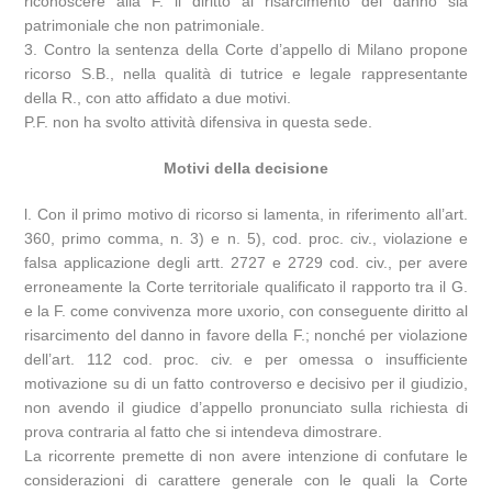
riconoscere alla F. il diritto al risarcimento del danno sia
patrimoniale che non patrimoniale.
3. Contro la sentenza della Corte d’appello di Milano propone
ricorso S.B., nella qualità di tutrice e legale rappresentante
della R., con atto affidato a due motivi.
P.F. non ha svolto attività difensiva in questa sede.
Motivi della decisione
l. Con il primo motivo di ricorso si lamenta, in riferimento all’art.
360, primo comma, n. 3) e n. 5), cod. proc. civ., violazione e
falsa applicazione degli artt. 2727 e 2729 cod. civ., per avere
erroneamente la Corte territoriale qualificato il rapporto tra il G.
e la F. come convivenza more uxorio, con conseguente diritto al
risarcimento del danno in favore della F.; nonché per violazione
dell’art. 112 cod. proc. civ. e per omessa o insufficiente
motivazione su di un fatto controverso e decisivo per il giudizio,
non avendo il giudice d’appello pronunciato sulla richiesta di
prova contraria al fatto che si intendeva dimostrare.
La ricorrente premette di non avere intenzione di confutare le
considerazioni di carattere generale con le quali la Corte