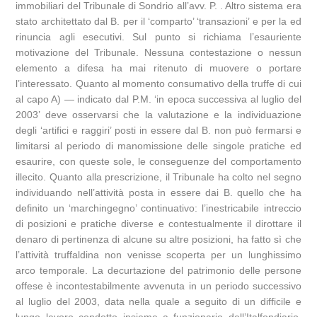
immobiliari del Tribunale di Sondrio all’avv. P. . Altro sistema era
stato architettato dal B. per il ‘comparto’ ‘transazioni’ e per la ed
rinuncia agli esecutivi. Sul punto si richiama l’esauriente
motivazione del Tribunale. Nessuna contestazione o nessun
elemento a difesa ha mai ritenuto di muovere o portare
l’interessato. Quanto al momento consumativo della truffe di cui
al capo A) — indicato dal P.M. ‘in epoca successiva al luglio del
2003’ deve osservarsi che la valutazione e la individuazione
degli ‘artifici e raggiri’ posti in essere dal B. non può fermarsi e
limitarsi al periodo di manomissione delle singole pratiche ed
esaurire, con queste sole, le conseguenze del comportamento
illecito. Quanto alla prescrizione, il Tribunale ha colto nel segno
individuando nell’attività posta in essere dai B. quello che ha
definito un ‘marchingegno’ continuativo: l’inestricabile intreccio
di posizioni e pratiche diverse e contestualmente il dirottare il
denaro di pertinenza di alcune su altre posizioni, ha fatto sì che
l’attività truffaldina non venisse scoperta per un lunghissimo
arco temporale. La decurtazione del patrimonio delle persone
offese è incontestabilmente avvenuta in un periodo successivo
al luglio del 2003, data nella quale a seguito di un difficile e