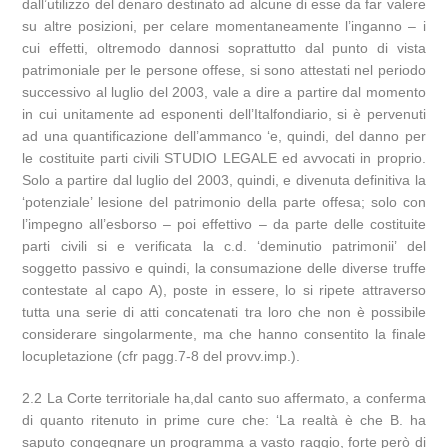
dall’utilizzo del denaro destinato ad alcune di esse da far valere
su altre posizioni, per celare momentaneamente l’inganno – i
cui effetti, oltremodo dannosi soprattutto dal punto di vista
patrimoniale per le persone offese, si sono attestati nel periodo
successivo al luglio del 2003, vale a dire a partire dal momento
in cui unitamente ad esponenti dell’Italfondiario, si è pervenuti
ad una quantificazione dell’ammanco ‘e, quindi, del danno per
le costituite parti civili STUDIO LEGALE ed avvocati in proprio.
Solo a partire dal luglio del 2003, quindi, e divenuta definitiva la
‘potenziale’ lesione del patrimonio della parte offesa; solo con
l’impegno all’esborso – poi effettivo – da parte delle costituite
parti civili si e verificata la c.d. ‘deminutio patrimonii’ del
soggetto passivo e quindi, la consumazione delle diverse truffe
contestate al capo A), poste in essere, lo si ripete attraverso
tutta una serie di atti concatenati tra loro che non è possibile
considerare singolarmente, ma che hanno consentito la finale
locupletazione (cfr pagg.7-8 del provv.imp.).
2.2 La Corte territoriale ha,dal canto suo affermato, a conferma
di quanto ritenuto in prime cure che: ‘La realtà è che B. ha
saputo congegnare un programma a vasto raggio, forte però di