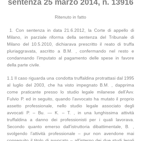
sentenza 25 marzo 2014, n. 13916
Ritenuto in fatto
1. Con sentenza in data 21.6.2012, la Corte di appello di
Milano, in parziale riforma della sentenza del Tribunale di
Milano del 10.5.2010, dichiarava prescritto il reato di truffa
pluriaggravata, ascritto a B.M. , confermando nel resto e
condannando l’imputato al pagamento delle spese in favore
della parte civile.
1.1 Il caso riguarda una condotta truffaldina protrattasi dal 1995
al luglio del 2003, che ha visto impegnato B.M. , dapprima
come praticante presso lo studio legale milanese dell’Avv.
Fulvio P. ed in seguito, quando l’avvocato ha mutato il proprio
assetto professionale, nello studio legale associato degli
avvocati P. – Bu. — K. – T. , in una lunghissima attività
truffaldina a danno dei professionisti per i quali lavorava.
Secondo quanto emerso dall’istruttoria dibattimentale, B. ,
svolgendo l’attività professionale – pur non avendone mai
conseguito il titolo di avvocato – all’interno dei due studi legali