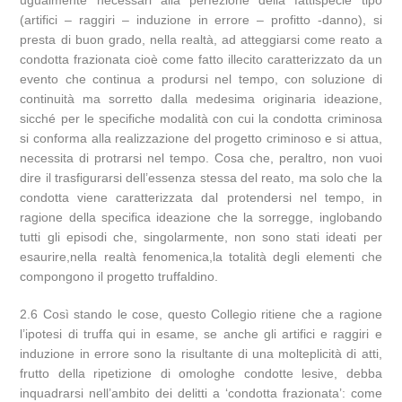
ugualmente necessari alla perfezione della fattispecie tipo
(artifici – raggiri – induzione in errore – profitto -danno), si
presta di buon grado, nella realtà, ad atteggiarsi come reato a
condotta frazionata cioè come fatto illecito caratterizzato da un
evento che continua a prodursi nel tempo, con soluzione di
continuità ma sorretto dalla medesima originaria ideazione,
sicché per le specifiche modalità con cui la condotta criminosa
si conforma alla realizzazione del progetto criminoso e si attua,
necessita di protrarsi nel tempo. Cosa che, peraltro, non vuoi
dire il trasfigurarsi dell’essenza stessa del reato, ma solo che la
condotta viene caratterizzata dal protendersi nel tempo, in
ragione della specifica ideazione che la sorregge, inglobando
tutti gli episodi che, singolarmente, non sono stati ideati per
esaurire,nella realtà fenomenica,la totalità degli elementi che
compongono il progetto truffaldino.
2.6 Così stando le cose, questo Collegio ritiene che a ragione
l’ipotesi di truffa qui in esame, se anche gli artifici e raggiri e
induzione in errore sono la risultante di una molteplicità di atti,
frutto della ripetizione di omologhe condotte lesive, debba
inquadrarsi nell’ambito dei delitti a ‘condotta frazionata’: come