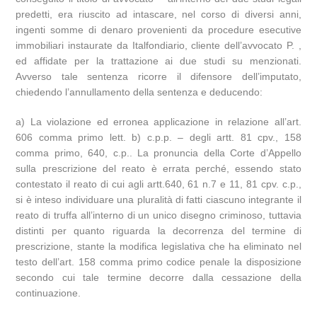
predetti, era riuscito ad intascare, nel corso di diversi anni,
ingenti somme di denaro provenienti da procedure esecutive
immobiliari instaurate da Italfondiario, cliente dell’avvocato P. ,
ed affidate per la trattazione ai due studi su menzionati.
Avverso tale sentenza ricorre il difensore dell’imputato,
chiedendo l’annullamento della sentenza e deducendo:
a) La violazione ed erronea applicazione in relazione all’art.
606 comma primo lett. b) c.p.p. – degli artt. 81 cpv., 158
comma primo, 640, c.p.. La pronuncia della Corte d’Appello
sulla prescrizione del reato è errata perché, essendo stato
contestato il reato di cui agli artt.640, 61 n.7 e 11, 81 cpv. c.p.,
si è inteso individuare una pluralità di fatti ciascuno integrante il
reato di truffa all’interno di un unico disegno criminoso, tuttavia
distinti per quanto riguarda la decorrenza del termine di
prescrizione, stante la modifica legislativa che ha eliminato nel
testo dell’art. 158 comma primo codice penale la disposizione
secondo cui tale termine decorre dalla cessazione della
continuazione.