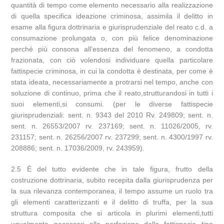
quantità di tempo come elemento necessario alla realizzazione
di quella specifica ideazione criminosa, assimila il delitto in
esame alla figura dottrinaria e giurisprudenziale del reato c.d. a
consumazione prolungata o, con più felice denominazione
perché più consona all’essenza del fenomeno, a condotta
frazionata, con ciò volendosi individuare quella particolare
fattispecie criminosa, in cui la condotta è destinata, per come è
stata ideata, necessariamente a protrarsi nel tempo, anche con
soluzione di continuo, prima che il reato,strutturandosi in tutti i
suoi elementi,si consumi. (per le diverse fattispecie
giurisprudenziali: sent. n. 9343 del 2010 Rv. 249809; sent. n.
sent. n. 26553/2007 rv. 237169; sent. n. 11026/2005, rv.
231157; sent. n. 26256/2007 rv. 237299; sent. n. 4300/1997 rv.
208886; sent. n. 17036/2009, rv. 243959).
2.5 È del tutto evidente che in tale figura, frutto della
costruzione dottrinaria, subito recepita dalla giurisprudenza per
la sua rilevanza contemporanea, il tempo assume un ruolo tra
gli elementi caratterizzanti e il delitto di truffa, per la sua
struttura composita che si articola in plurimi elementi,tutti