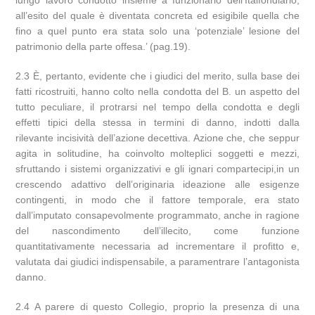
lungo lavoro condotto insieme a funzionario dell’Italfondiario,
all’esito del quale è diventata concreta ed esigibile quella che
fino a quel punto era stata solo una ‘potenziale’ lesione del
patrimonio della parte offesa.’ (pag.19).
2.3 È, pertanto, evidente che i giudici del merito, sulla base dei
fatti ricostruiti, hanno colto nella condotta del B. un aspetto del
tutto peculiare, il protrarsi nel tempo della condotta e degli
effetti tipici della stessa in termini di danno, indotti dalla
rilevante incisività dell’azione decettiva. Azione che, che seppur
agita in solitudine, ha coinvolto molteplici soggetti e mezzi,
sfruttando i sistemi organizzativi e gli ignari compartecipi,in un
crescendo adattivo dell’originaria ideazione alle esigenze
contingenti, in modo che il fattore temporale, era stato
dall’imputato consapevolmente programmato, anche in ragione
del nascondimento dell’illecito, come funzione
quantitativamente necessaria ad incrementare il profitto e,
valutata dai giudici indispensabile, a paramentrare l’antagonista
danno.
2.4 A parere di questo Collegio, proprio la presenza di una