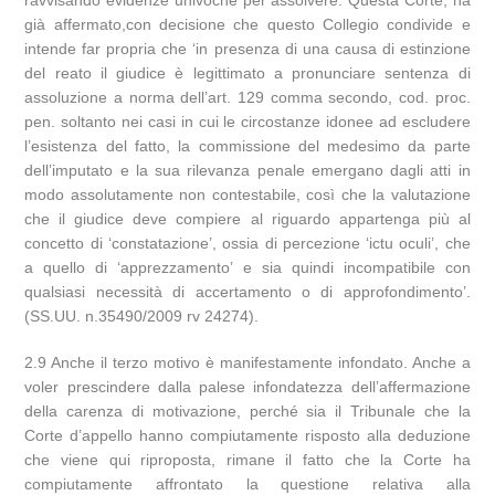
ravvisando evidenze univoche per assolvere. Questa Corte, ha
già affermato,con decisione che questo Collegio condivide e
intende far propria che ‘in presenza di una causa di estinzione
del reato il giudice è legittimato a pronunciare sentenza di
assoluzione a norma dell’art. 129 comma secondo, cod. proc.
pen. soltanto nei casi in cui le circostanze idonee ad escludere
l’esistenza del fatto, la commissione del medesimo da parte
dell’imputato e la sua rilevanza penale emergano dagli atti in
modo assolutamente non contestabile, così che la valutazione
che il giudice deve compiere al riguardo appartenga più al
concetto di ‘constatazione’, ossia di percezione ‘ictu oculi’, che
a quello di ‘apprezzamento’ e sia quindi incompatibile con
qualsiasi necessità di accertamento o di approfondimento’.
(SS.UU. n.35490/2009 rv 24274).
2.9 Anche il terzo motivo è manifestamente infondato. Anche a
voler prescindere dalla palese infondatezza dell’affermazione
della carenza di motivazione, perché sia il Tribunale che la
Corte d’appello hanno compiutamente risposto alla deduzione
che viene qui riproposta, rimane il fatto che la Corte ha
compiutamente affrontato la questione relativa alla