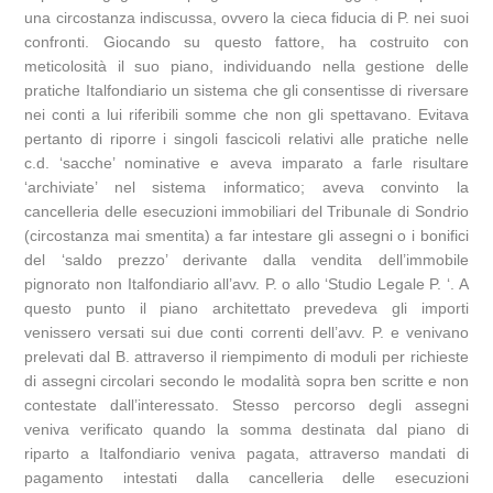
una circostanza indiscussa, ovvero la cieca fiducia di P. nei suoi
confronti. Giocando su questo fattore, ha costruito con
meticolosità il suo piano, individuando nella gestione delle
pratiche Italfondiario un sistema che gli consentisse di riversare
nei conti a lui riferibili somme che non gli spettavano. Evitava
pertanto di riporre i singoli fascicoli relativi alle pratiche nelle
c.d. ‘sacche’ nominative e aveva imparato a farle risultare
‘archiviate’ nel sistema informatico; aveva convinto la
cancelleria delle esecuzioni immobiliari del Tribunale di Sondrio
(circostanza mai smentita) a far intestare gli assegni o i bonifici
del ‘saldo prezzo’ derivante dalla vendita dell’immobile
pignorato non Italfondiario all’avv. P. o allo ‘Studio Legale P. ‘. A
questo punto il piano architettato prevedeva gli importi
venissero versati sui due conti correnti dell’avv. P. e venivano
prelevati dal B. attraverso il riempimento di moduli per richieste
di assegni circolari secondo le modalità sopra ben scritte e non
contestate dall’interessato. Stesso percorso degli assegni
veniva verificato quando la somma destinata dal piano di
riparto a Italfondiario veniva pagata, attraverso mandati di
pagamento intestati dalla cancelleria delle esecuzioni