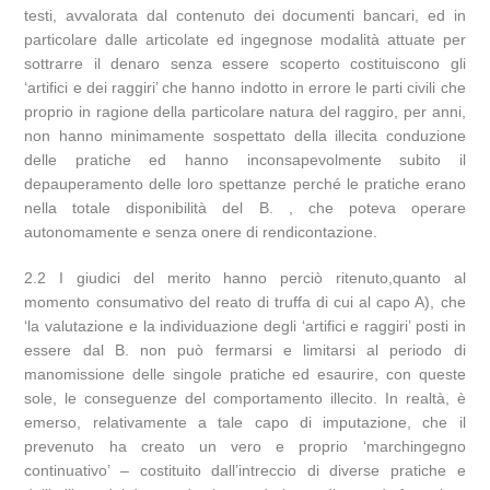
testi, avvalorata dal contenuto dei documenti bancari, ed in
particolare dalle articolate ed ingegnose modalità attuate per
sottrarre il denaro senza essere scoperto costituiscono gli
‘artifici e dei raggiri’ che hanno indotto in errore le parti civili che
proprio in ragione della particolare natura del raggiro, per anni,
non hanno minimamente sospettato della illecita conduzione
delle pratiche ed hanno inconsapevolmente subito il
depauperamento delle loro spettanze perché le pratiche erano
nella totale disponibilità del B. , che poteva operare
autonomamente e senza onere di rendicontazione.
2.2 I giudici del merito hanno perciò ritenuto,quanto al
momento consumativo del reato di truffa di cui al capo A), che
‘la valutazione e la individuazione degli ‘artifici e raggiri’ posti in
essere dal B. non può fermarsi e limitarsi al periodo di
manomissione delle singole pratiche ed esaurire, con queste
sole, le conseguenze del comportamento illecito. In realtà, è
emerso, relativamente a tale capo di imputazione, che il
prevenuto ha creato un vero e proprio ‘marchingegno
continuativo’ – costituito dall’intreccio di diverse pratiche e