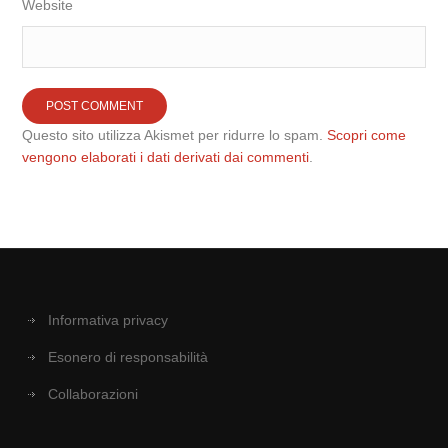
Website
Questo sito utilizza Akismet per ridurre lo spam.
Scopri come
vengono elaborati i dati derivati dai commenti
.
Informativa privacy
Esonero di responsabilità
Collaborazioni