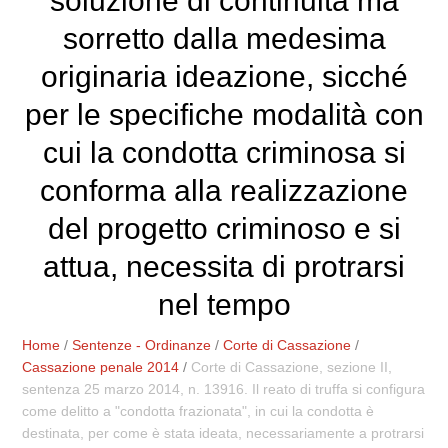
soluzione di continuità ma
sorretto dalla medesima
originaria ideazione, sicché
per le specifiche modalità con
cui la condotta criminosa si
conforma alla realizzazione
del progetto criminoso e si
attua, necessita di protrarsi
nel tempo
Home
/
Sentenze - Ordinanze
/
Corte di Cassazione
/
Cassazione penale 2014
/
Corte di Cassazione, sezione II,
sentenza 25 marzo 2014, n. 13916. Il reato di truffa si configura
come delitto a "condotta frazionata", in cui la condotta è
destinata, per come è stata ideata, necessariamente a protrarsi