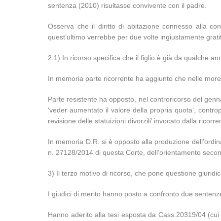
sentenza (2010) risultasse convivente con il padre.
Osserva che il diritto di abitazione connesso alla convi
quest’ultimo verrebbe per due volte ingiustamente grati
2.1) In ricorso specifica che il figlio è già da qualche 
In memoria parte ricorrente ha aggiunto che nelle more 
Parte resistente ha opposto, nel controricorso del genn
‘veder aumentato il valore della propria quota’, contro
revisione delle statuizioni divorzili’ invocato dalla ricorr
In memoria D.R. si è opposto alla produzione dell’ordin
n. 27128/2014 di questa Corte, dell’orientamento second
3) Il terzo motivo di ricorso, che pone questione giuridic
I giudici di merito hanno posto a confronto due sentenz
Hanno aderito alla tesi esposta da Cass.20319/04 (cui 