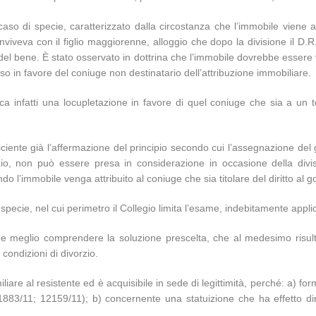
aso di specie, caratterizzato dalla circostanza che l’immobile viene 
onviveva con il figlio maggiorenne, alloggio che dopo la divisione il D
del bene. È stato osservato in dottrina che l’immobile dovrebbe essere 
o in favore del coniuge non destinatario dell’attribuzione immobiliare.
lica infatti una locupletazione in favore di quel coniuge che sia a un t
iciente già l’affermazione del principio secondo cui l’assegnazione del
zio, non può essere presa in considerazione in occasione della divisi
do l’immobile venga attribuito al coniuge che sia titolare del diritto al 
ecie, nel cui perimetro il Collegio limita l’esame, indebitamente appli
e meglio comprendere la soluzione prescelta, che al medesimo risulta
 condizioni di divorzio.
are al resistente ed è acquisibile in sede di legittimità, perché: a) for
883/11; 12159/11); b) concernente una statuizione che ha effetto di