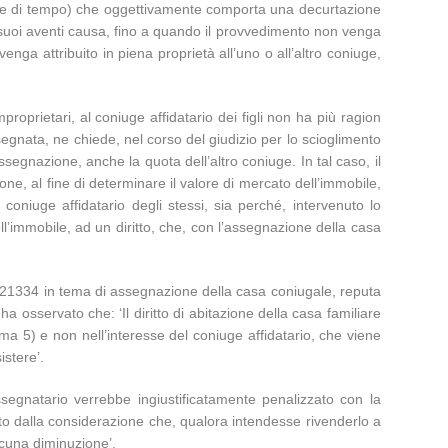
limite di tempo) che oggettivamente comporta una decurtazione
me i suoi aventi causa, fino a quando il provvedimento non venga
ga attribuito in piena proprietà all’uno o all’altro coniuge,
oprietari, al coniuge affidatario dei figli non ha più ragion
ssegnata, ne chiede, nel corso del giudizio per lo scioglimento
egnazione, anche la quota dell’altro coniuge. In tal caso, il
one, al fine di determinare il valore di mercato dell’immobile,
 coniuge affidatario degli stessi, sia perché, intervenuto lo
ll’immobile, ad un diritto, che, con l’assegnazione della casa
 n. 21334 in tema di assegnazione della casa coniugale, reputa
 osservato che: ‘Il diritto di abitazione della casa familiare
omma 5) e non nell’interesse del coniuge affidatario, che viene
istere’.
ssegnatario verrebbe ingiustificatamente penalizzato con la
o dalla considerazione che, qualora intendesse rivenderlo a
lcuna diminuzione’.