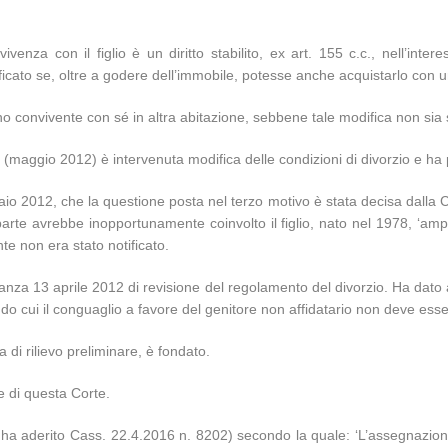
venza con il figlio è un diritto stabilito, ex art. 155 c.c., nell’inter
ficato se, oltre a godere dell’immobile, potesse anche acquistarlo con 
anno convivente con sé in altra abitazione, sebbene tale modifica non sia
(maggio 2012) è intervenuta modifica delle condizioni di divorzio e ha 
aio 2012, che la questione posta nel terzo motivo è stata decisa dalla 
parte avrebbe inopportunamente coinvolto il figlio, nato nel 1978, ‘am
ente non era stato notificato.
anza 13 aprile 2012 di revisione del regolamento del divorzio. Ha dato a
o cui il conguaglio a favore del genitore non affidatario non deve esse
a di rilievo preliminare, è fondato.
e di questa Corte.
ha aderito Cass. 22.4.2016 n. 8202) secondo la quale: ‘L’assegnazione