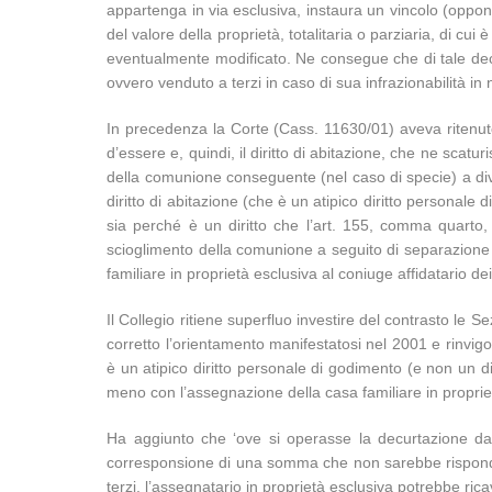
appartenga in via esclusiva, instaura un vincolo (oppon
del valore della proprietà, totalitaria o parziaria, di cu
eventualmente modificato. Ne consegue che di tale decur
ovvero venduto a terzi in caso di sua infrazionabilità in 
In precedenza la Corte (Cass. 11630/01) aveva ritenuto 
d’essere e, quindi, il diritto di abitazione, che ne scat
della comunione conseguente (nel caso di specie) a divo
diritto di abitazione (che è un atipico diritto personale
sia perché è un diritto che l’art. 155, comma quarto, c
scioglimento della comunione a seguito di separazione pe
familiare in proprietà esclusiva al coniuge affidatario dei
Il Collegio ritiene superfluo investire del contrasto le
corretto l’orientamento manifestatosi nel 2001 e rinvigo
è un atipico diritto personale di godimento (e non un dir
meno con l’assegnazione della casa familiare in proprietà
Ha aggiunto che ‘ove si operasse la decurtazione dal 
corresponsione di una somma che non sarebbe rispondent
terzi, l’assegnatario in proprietà esclusiva potrebbe ric