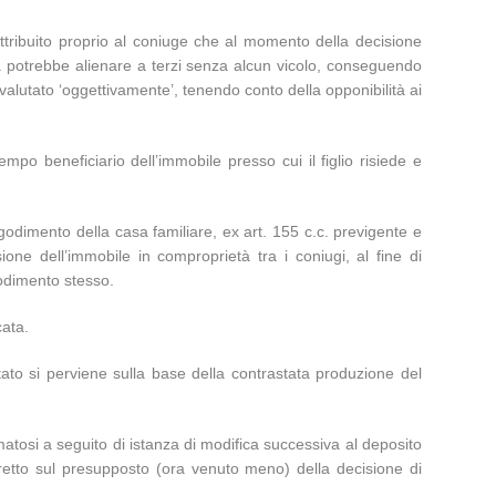
attribuito proprio al coniuge che al momento della decisione
.R. potrebbe alienare a terzi senza alcun vicolo, conseguendo
valutato ‘oggettivamente’, tenendo conto della opponibilità ai
empo beneficiario dell’immobile presso cui il figlio risiede e
 godimento della casa familiare, ex art. 155 c.c. previgente e
one dell’immobile in comproprietà tra i coniugi, al fine di
godimento stesso.
cata.
to si perviene sulla base della contrastata produzione del
matosi a seguito di istanza di modifica successiva al deposito
retto sul presupposto (ora venuto meno) della decisione di