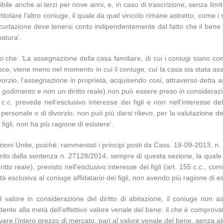
ibile anche ai terzi per nove anni, e, in caso di trascrizione, senza 
i è titolare l’altro coniuge, il quale da quel vincolo rimane astretto, co
tazione deve tenersi conto indipendentemente dal fatto che il bene ven
natura’.
che: ‘La assegnazione della casa familiare, di cui i coniugi siano compr
urisce, viene meno nel momento in cui il coniuge, cui la casa sia stata a
rzio, l’assegnazione in proprietà, acquisendo così, attraverso detta ass
 di godimento e non un diritto reale) non può essere preso in considerazi
.c. prevede nell’esclusivo interesse dei figli e non nell’interesse del
rsonale o di divorzio, non può più darsi rilievo, per la valutazione de
 figli, non ha più ragione di esistere’.
 Sezioni Unite, poiché, rammentati i principi posti da Cass. 18-09-2013,
rito dalla sentenza n. 27128/2014, sempre di questa sezione, la quale ha
itto reale), previsto nell’esclusivo interesse dei figli (art. 155 c.c., c
 esclusiva al coniuge affidatario dei figli, non avendo più ragione di es
valore in considerazione del diritto di abitazione, il coniuge non a
e alla metà dell’effettivo valore venale del bene: il che è comprovat
avare l’intero prezzo di mercato, pari al valore venale del bene, senza a