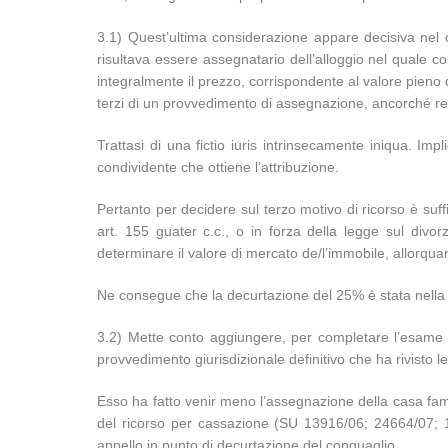
3.1) Quest’ultima considerazione appare decisiva nel c
risultava essere assegnatario dell’alloggio nel quale c
integralmente il prezzo, corrispondente al valore pieno 
terzi di un provvedimento di assegnazione, ancorché res
Trattasi di una fictio iuris intrinsecamente iniqua. Imp
condividente che ottiene l’attribuzione.
Pertanto per decidere sul terzo motivo di ricorso è suff
art. 155 guater c.c., o in forza della legge sul divor
determinare il valore di mercato de/l’immobile, allorquan
Ne consegue che la decurtazione del 25% è stata nella sp
3.2) Mette conto aggiungere, per completare l’esame 
provvedimento giurisdizionale definitivo che ha rivisto le
Esso ha fatto venir meno l’assegnazione della casa famili
del ricorso per cassazione (SU 13916/06; 24664/07; 1
appello in punto di decurtazione del conguaglio.