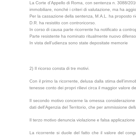
La Corte d’Appello di Roma, con sentenza n. 3088/2010 d
immobiliare, nonché i criteri di valutazione, ma ha aggi
Per la cassazione della sentenza, M.A.L. ha proposto ric
D.R. ha resistito con controricorso.
In corso di causa parte ricorrente ha notificato a controp
Parte resistente ha nominato ritualmente nuovo difenso
In vista dell’udienza sono state depositate memorie
2) Il ricorso consta di tre motivi.
Con il primo la ricorrente, delusa dalla stima dell’imm
tenesse conto dei propri rilievi circa il maggior valore 
Il secondo motivo concerne la omessa considerazione del
dati dell’Agenzia del Territorio, che per ammissione del
Il terzo motivo denuncia violazione e falsa applicazione d
La ricorrente si duole del fatto che il valore del congu