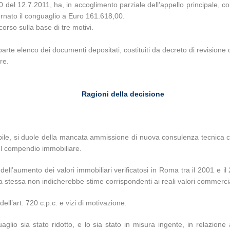
el 12.7.2011, ha, in accoglimento parziale dell’appello principale, co
ornato il conguaglio a Euro 161.618,00.
orso sulla base di tre motivi.
arte elenco dei documenti depositati, costituiti da decreto di revisione de
re.
Ragioni della decisione
obile, si duole della mancata ammissione di nuova consulenza tecnica c
del compendio immobiliare.
l’aumento dei valori immobiliari verificatosi in Roma tra il 2001 e il
la stessa non indicherebbe stime corrispondenti ai reali valori commerci
ell’art. 720 c.p.c. e vizi di motivazione.
aglio sia stato ridotto, e lo sia stato in misura ingente, in relazione