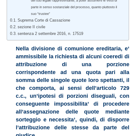
del suo legale rappresentante, a poter assumere le vesti di
parte in senso sostanziale del processo, quanto piuttosto il
suo “trustee”
Suprema Corte di Cassazione
sezione II civile
sentenza 2 settembre 2016, n. 17519
Nella divisione di comunione ereditaria, e’
ammissibile la richiesta di alcuni coeredi di
attribuzione di una porzione
corrispondente ad una quota pari alla
somma delle singole quote loro spettanti, il
che comporta, ai sensi dell’articolo 729
c.c., un’ipotesi di porzioni diseguali, con
conseguente impossibilita’ di procedere
all’assegnazione delle quote mediante
sorteggio e necessita’, quindi, di disporre
l’attribuzione delle stesse da parte del
giudice