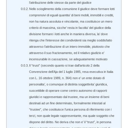
l’attribuzione delle stesse da parte del giudice
Nello scioglimento della comunione il giudice deve formare lotti
comprensivi di eguali quantita’ di beni mobili, immobili e crediti,
non ha natura assoluta e vincolante, ma costituisce un mero
criterio di massima, sicche’ resta in facolta’ del giudice della
divisione formare i lotti anche in maniera diversa, la’ dove
ritenga che l’interesse dei condividenti sia meglio soddisfatto
attraverso l’attribuzione di un intero immobile, piuttosto che
attraverso il suo frazionamento, ed il relativo giudizio e’
incensurabile in cassazione, se adeguatamente motivato
Il “trust” (secondo quanto si trae dall’articolo 2 della
Convenzione dell’Aja del 1 luglio 1985, resa esecutiva in Italia
con L. 16 ottobre 1989, n. 364) non e’ un ente dotato di
personalita’, o comunque di distinta soggettivita’ giuridica,
suscettibile di operare come centro autonomo di rapporti
giuridici e rappresentato dal trustee, ma un insieme di beni
destinati ad un fine determinato, formalmente intestati al
“trustee”, che costituisce l’unica persona di riferimento con i
terzi, non quale legale rappresentante, ma quale soggetto che
dispone del diritto. Ne deriva che non e’ il “trust”, in persona