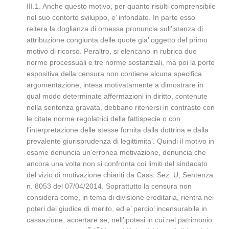
III.1. Anche questo motivo, per quanto risulti comprensibile
nel suo contorto sviluppo, e’ infondato. In parte esso
reitera la doglianza di omessa pronuncia sull’istanza di
attribuzione congiunta delle quote gia’ oggetto del primo
motivo di ricorso. Peraltro, si elencano in rubrica due
norme processuali e tre norme sostanziali, ma poi la porte
espositiva della censura non contiene alcuna specifica
argomentazione, intesa motivatamente a dimostrare in
qual modo determinate affermazioni in diritto, contenute
nella sentenza gravata, debbano ritenersi in contrasto con
le citate norme regolatrici della fattispecie o con
l’interpretazione delle stesse fornita dalla dottrina e dalla
prevalente giurisprudenza di legittimita’. Quindi il motivo in
esame denuncia un’erronea motivazione, denuncia che
ancora una volta non si confronta coi limiti del sindacato
del vizio di motivazione chiariti da Cass. Sez. U, Sentenza
n. 8053 del 07/04/2014. Soprattutto la censura non
considera come, in tema di divisione ereditaria, rientra nei
poteri del giudice di merito, ed e’ percio’ incensurabile in
cassazione, accertare se, nell’ipotesi in cui nel patrimonio