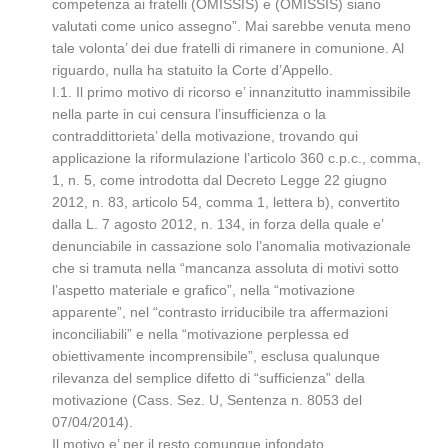
competenza ai fratelli (OMISSIS) e (OMISSIS) siano
valutati come unico assegno”. Mai sarebbe venuta meno
tale volonta’ dei due fratelli di rimanere in comunione. Al
riguardo, nulla ha statuito la Corte d’Appello.
I.1. Il primo motivo di ricorso e’ innanzitutto inammissibile
nella parte in cui censura l’insufficienza o la
contraddittorieta’ della motivazione, trovando qui
applicazione la riformulazione l’articolo 360 c.p.c., comma,
1, n. 5, come introdotta dal Decreto Legge 22 giugno
2012, n. 83, articolo 54, comma 1, lettera b), convertito
dalla L. 7 agosto 2012, n. 134, in forza della quale e’
denunciabile in cassazione solo l’anomalia motivazionale
che si tramuta nella “mancanza assoluta di motivi sotto
l’aspetto materiale e grafico”, nella “motivazione
apparente”, nel “contrasto irriducibile tra affermazioni
inconciliabili” e nella “motivazione perplessa ed
obiettivamente incomprensibile”, esclusa qualunque
rilevanza del semplice difetto di “sufficienza” della
motivazione (Cass. Sez. U, Sentenza n. 8053 del
07/04/2014).
Il motivo e’ per il resto comunque infondato.