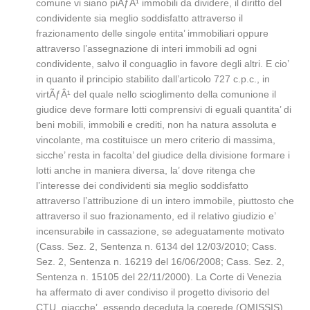
comune vi siano piÃƒÂ¹ immobili da dividere, il diritto del
condividente sia meglio soddisfatto attraverso il
frazionamento delle singole entita’ immobiliari oppure
attraverso l’assegnazione di interi immobili ad ogni
condividente, salvo il conguaglio in favore degli altri. E cio’
in quanto il principio stabilito dall’articolo 727 c.p.c., in
virtÃƒÂ¹ del quale nello scioglimento della comunione il
giudice deve formare lotti comprensivi di eguali quantita’ di
beni mobili, immobili e crediti, non ha natura assoluta e
vincolante, ma costituisce un mero criterio di massima,
sicche’ resta in facolta’ del giudice della divisione formare i
lotti anche in maniera diversa, la’ dove ritenga che
l’interesse dei condividenti sia meglio soddisfatto
attraverso l’attribuzione di un intero immobile, piuttosto che
attraverso il suo frazionamento, ed il relativo giudizio e’
incensurabile in cassazione, se adeguatamente motivato
(Cass. Sez. 2, Sentenza n. 6134 del 12/03/2010; Cass.
Sez. 2, Sentenza n. 16219 del 16/06/2008; Cass. Sez. 2,
Sentenza n. 15105 del 22/11/2000). La Corte di Venezia
ha affermato di aver condiviso il progetto divisorio del
CTU, giacche’, essendo deceduta la coerede (OMISSIS)