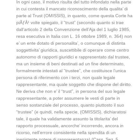
In ogni caso, il motivo risulta del tutto infondato nella parte
in cui contesta il mancato riconoscimento della qualita’ di
parte al Trust (OMISSIS), in quanto, come questa Corte ha
piÃƒÂ¹ volte spiegato, il “trust” (secondo quanto si trae
dall’articolo 2 della Convenzione dell’Aja del 1 luglio 1985,
resa esecutiva in Italia con L. 16 ottobre 1989, n. 364) non
e’ un ente dotato di personalita’, o comunque di distinta
soggettivita’ giuridica, suscettibile di operare come centro
autonomo di rapporti giuridici e rappresentato dal trustee,
ma un insieme di beni destinati ad un fine determinato,
formalmente intestati al “trustee”, che costituisce l’unica
persona di riferimento con i terzi, non quale legale
rappresentante, ma quale soggetto che dispone del diritto.
Ne deriva che non e’ il “trust”, in persona del suo legale
rappresentante, a poter assumere le vesti di parte in
senso sostanziale del processo, quanto piuttosto il suo
“trustee” (e quindi, nella specie, (OMISSIS), dichiaratosi
tale, il quale ha validamente assunto la titolarita’ del
rapporto processuale, ancorche’ incorrendo, ancora in
ricorso, nell’errore consistente nella spendita di un
inesistente potere di rappresentanza) (Cass. Sez. 5,