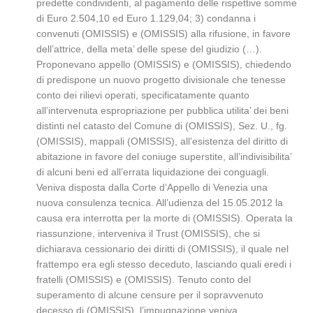
predette condividenti, al pagamento delle rispettive somme
di Euro 2.504,10 ed Euro 1.129,04; 3) condanna i
convenuti (OMISSIS) e (OMISSIS) alla rifusione, in favore
dell’attrice, della meta’ delle spese del giudizio (…).
Proponevano appello (OMISSIS) e (OMISSIS), chiedendo
di predispone un nuovo progetto divisionale che tenesse
conto dei rilievi operati, specificatamente quanto
all’intervenuta espropriazione per pubblica utilita’ dei beni
distinti nel catasto del Comune di (OMISSIS), Sez. U., fg.
(OMISSIS), mappali (OMISSIS), all’esistenza del diritto di
abitazione in favore del coniuge superstite, all’indivisibilita’
di alcuni beni ed all’errata liquidazione dei conguagli.
Veniva disposta dalla Corte d’Appello di Venezia una
nuova consulenza tecnica. All’udienza del 15.05.2012 la
causa era interrotta per la morte di (OMISSIS). Operata la
riassunzione, interveniva il Trust (OMISSIS), che si
dichiarava cessionario dei diritti di (OMISSIS), il quale nel
frattempo era egli stesso deceduto, lasciando quali eredi i
fratelli (OMISSIS) e (OMISSIS). Tenuto conto del
superamento di alcune censure per il sopravvenuto
decesso di (OMISSIS), l’impugnazione veniva