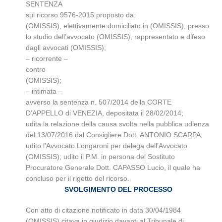
SENTENZA
sul ricorso 9576-2015 proposto da:
(OMISSIS), elettivamente domiciliato in (OMISSIS), presso
lo studio dell’avvocato (OMISSIS), rappresentato e difeso
dagli avvocati (OMISSIS);
– ricorrente –
contro
(OMISSIS);
– intimata –
avverso la sentenza n. 507/2014 della CORTE
D’APPELLO di VENEZIA, depositata il 28/02/2014
;
udita la relazione della causa svolta nella pubblica udienza
del 13/07/2016 dal Consigliere Dott. ANTONIO SCARPA;
udito l’Avvocato Longaroni per delega dell’Avvocato
(OMISSIS); udito il P.M. in persona del Sostituto
Procuratore Generale Dott. CAPASSO Lucio, il quale ha
concluso per il rigetto del ricorso.
SVOLGIMENTO DEL PROCESSO
Con atto di citazione notificato in data 30/04/1984
(OMISSIS) citava in giudizio davanti al Tribunale di