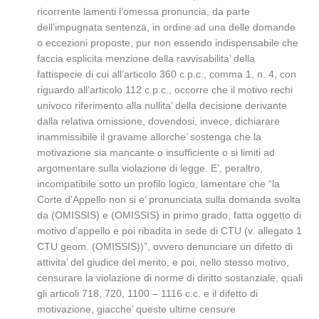
ricorrente lamenti l’omessa pronuncia, da parte
dell’impugnata sentenza, in ordine ad una delle domande
o eccezioni proposte, pur non essendo indispensabile che
faccia esplicita menzione della ravvisabilita’ della
fattispecie di cui all’articolo 360 c.p.c., comma 1, n. 4, con
riguardo all’articolo 112 c.p.c., occorre che il motivo rechi
univoco riferimento alla nullita’ della decisione derivante
dalla relativa omissione, dovendosi, invece, dichiarare
inammissibile il gravame allorche’ sostenga che la
motivazione sia mancante o insufficiente o si limiti ad
argomentare sulla violazione di legge. E’, peraltro,
incompatibile sotto un profilo logico, lamentare che “la
Corte d’Appello non si e’ pronunciata sulla domanda svolta
da (OMISSIS) e (OMISSIS) in primo grado, fatta oggetto di
motivo d’appello e poi ribadita in sede di CTU (v. allegato 1
CTU geom. (OMISSIS))”, ovvero denunciare un difetto di
attivita’ del giudice del merito, e poi, nello stesso motivo,
censurare la violazione di norme di diritto sostanziale, quali
gli articoli 718, 720, 1100 – 1116 c.c. e il difetto di
motivazione, giacche’ queste ultime censure