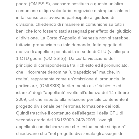
padre (OMISSIS), avessero sostituito a questa un’altra
comunione di tipo volontario, negoziale e stragiudiziale ed
in tal senso essi avevano partecipato al giudizio di
divisione, chiedendo di rimanere in comunione su tutti i
beni che loro fossero stati assegnati per effetto del giudizio
di divisione. La Corte d’Appello di Venezia non si sarebbe,
tuttavia, pronunciata su tale domanda, fatto oggetto di
motivo di appello e poi ribadita in sede di CTU (v. allegato
1 CTU geom. (OMISSIS)). Da cio’ la violazione del
principio di corrispondenza tra il chiesto ed il pronunciato,
che il ricorrente denomina “ultrapetizione” ma che, in
realta’, rappresenta come un’omissione di pronuncia. In
particolare, (OMISSIS) fa riferimento alle “richieste ed
istanze” degli “appellanti” rivolte all’udienza del 14 ottobre
2009, critiche rispetto alla relazione peritale contenente il
progetto divisionale per l’erronea formazione dei lotti.
Quindi trascrive il contenuto dell’allegato I della CTU di
secondo grado del 15/1/2009-24/2/2009, “ove gli
appellanti con dichiarazione che testualmente si riporta”
chiedevano che “nel progetto divisionale gli assegni di