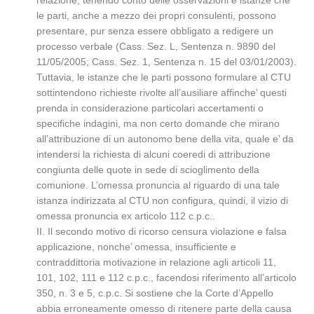
relazione, tenendo conto delle osservazioni e istanze che
le parti, anche a mezzo dei propri consulenti, possono
presentare, pur senza essere obbligato a redigere un
processo verbale (Cass. Sez. L, Sentenza n. 9890 del
11/05/2005; Cass. Sez. 1, Sentenza n. 15 del 03/01/2003).
Tuttavia, le istanze che le parti possono formulare al CTU
sottintendono richieste rivolte all’ausiliare affinche’ questi
prenda in considerazione particolari accertamenti o
specifiche indagini, ma non certo domande che mirano
all’attribuzione di un autonomo bene della vita, quale e’ da
intendersi la richiesta di alcuni coeredi di attribuzione
congiunta delle quote in sede di scioglimento della
comunione. L’omessa pronuncia al riguardo di una tale
istanza indirizzata al CTU non configura, quindi, il vizio di
omessa pronuncia ex articolo 112 c.p.c..
II. Il secondo motivo di ricorso censura violazione e falsa
applicazione, nonche’ omessa, insufficiente e
contraddittoria motivazione in relazione agli articoli 11,
101, 102, 111 e 112 c.p.c., facendosi riferimento all’articolo
350, n. 3 e 5, c.p.c. Si sostiene che la Corte d’Appello
abbia erroneamente omesso di ritenere parte della causa