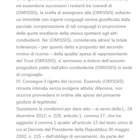
ed essendone successori i restanti tre coeredi di
(OMISSIS), la scelta di assegnare alla (OMISSIS) soltanto
un immobile con ingenti conguagli veniva giustificata dalla
parziale compensazione di tali conguagli in proporzione
delle quote ereditarie della stessa spettanti agli altri
condividenti. Ne’ (OMISSIS), considerata altresi’ la totale
irrilevanza – per quanto detto a proposito del secondo
motivo di ricorso – della qualita’ spesa di rappresentante
del Trust (OMISSIS), e’ ammesso a dolersi dell’assunto
pregiudizio patito dall’altro condividente (OMISSIS) in sede
di conguaglio.
IV. Consegue il rigetto del ricorso. Essendo (OMISSIS)
rimasta intimata senza svolgere attivita’ difensiva, non
occorre provvedere in ordine alle spese del presente
giudizio di legittimita’.
Sussistono le condizioni per dare atto – ai sensi della L. 24
dicembre 2012, n. 228, articolo 1, comma 17, che ha
aggiunto il comma 1-quater all’articolo 13 del testo unico di
cui al Decreto del Presidente della Repubblica 30 maggio
2002, n. 115 – dell’obbligo di versamento, da parte del