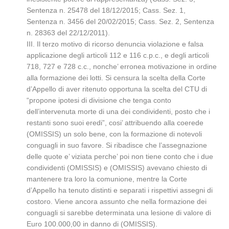
Sentenza n. 25478 del 18/12/2015; Cass. Sez. 1,
Sentenza n. 3456 del 20/02/2015; Cass. Sez. 2, Sentenza
n. 28363 del 22/12/2011).
III. Il terzo motivo di ricorso denuncia violazione e falsa
applicazione degli articoli 112 e 116 c.p.c., e degli articoli
718, 727 e 728 c.c., nonche’ erronea motivazione in ordine
alla formazione dei lotti. Si censura la scelta della Corte
d’Appello di aver ritenuto opportuna la scelta del CTU di
“propone ipotesi di divisione che tenga conto
dell’intervenuta morte di una dei condividenti, posto che i
restanti sono suoi eredi”, cosi’ attribuendo alla coerede
(OMISSIS) un solo bene, con la formazione di notevoli
conguagli in suo favore. Si ribadisce che l’assegnazione
delle quote e’ viziata perche’ poi non tiene conto che i due
condividenti (OMISSIS) e (OMISSIS) avevano chiesto di
mantenere tra loro la comunione, mentre la Corte
d’Appello ha tenuto distinti e separati i rispettivi assegni di
costoro. Viene ancora assunto che nella formazione dei
conguagli si sarebbe determinata una lesione di valore di
Euro 100.000,00 in danno di (OMISSIS).