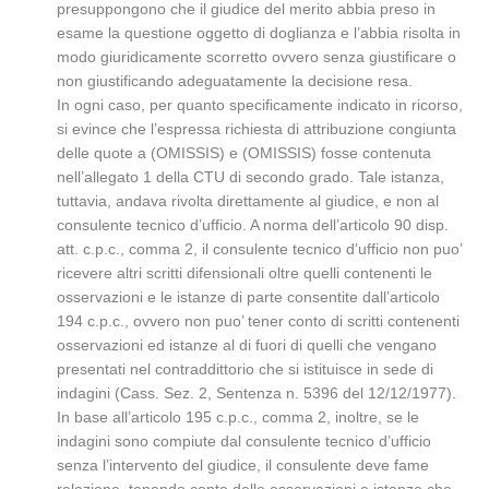
presuppongono che il giudice del merito abbia preso in
esame la questione oggetto di doglianza e l’abbia risolta in
modo giuridicamente scorretto ovvero senza giustificare o
non giustificando adeguatamente la decisione resa.
In ogni caso, per quanto specificamente indicato in ricorso,
si evince che l’espressa richiesta di attribuzione congiunta
delle quote a (OMISSIS) e (OMISSIS) fosse contenuta
nell’allegato 1 della CTU di secondo grado. Tale istanza,
tuttavia, andava rivolta direttamente al giudice, e non al
consulente tecnico d’ufficio. A norma dell’articolo 90 disp.
att. c.p.c., comma 2, il consulente tecnico d’ufficio non puo’
ricevere altri scritti difensionali oltre quelli contenenti le
osservazioni e le istanze di parte consentite dall’articolo
194 c.p.c., ovvero non puo’ tener conto di scritti contenenti
osservazioni ed istanze al di fuori di quelli che vengano
presentati nel contraddittorio che si istituisce in sede di
indagini (Cass. Sez. 2, Sentenza n. 5396 del 12/12/1977).
In base all’articolo 195 c.p.c., comma 2, inoltre, se le
indagini sono compiute dal consulente tecnico d’ufficio
senza l’intervento del giudice, il consulente deve fame