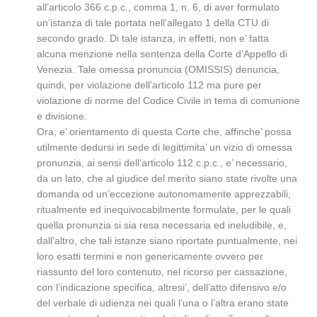
all’articolo 366 c.p.c., comma 1, n. 6, di aver formulato
un’istanza di tale portata nell’allegato 1 della CTU di
secondo grado. Di tale istanza, in effetti, non e’ fatta
alcuna menzione nella sentenza della Corte d’Appello di
Venezia. Tale omessa pronuncia (OMISSIS) denuncia,
quindi, per violazione dell’articolo 112 ma pure per
violazione di norme del Codice Civile in tema di comunione
e divisione.
Ora, e’ orientamento di questa Corte che, affinche’ possa
utilmente dedursi in sede di legittimita’ un vizio di omessa
pronunzia, ai sensi dell’articolo 112 c.p.c., e’ necessario,
da un lato, che al giudice del merito siano state rivolte una
domanda od un’eccezione autonomamente apprezzabili,
ritualmente ed inequivocabilmente formulate, per le quali
quella pronunzia si sia resa necessaria ed ineludibile, e,
dall’altro, che tali istanze siano riportate puntualmente, nei
loro esatti termini e non genericamente ovvero per
riassunto del loro contenuto, nel ricorso per cassazione,
con l’indicazione specifica, altresi’, dell’atto difensivo e/o
del verbale di udienza nei quali l’una o l’altra erano state