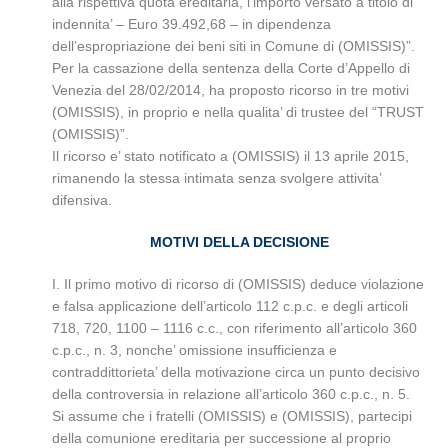
alla rispettiva quota ereditaria, l’importo versato a titolo di
indennita’ – Euro 39.492,68 – in dipendenza
dell’espropriazione dei beni siti in Comune di (OMISSIS)”.
Per la cassazione della sentenza della Corte d’Appello di
Venezia del 28/02/2014, ha proposto ricorso in tre motivi
(OMISSIS), in proprio e nella qualita’ di trustee del “TRUST
(OMISSIS)”.
Il ricorso e’ stato notificato a (OMISSIS) il 13 aprile 2015,
rimanendo la stessa intimata senza svolgere attivita’
difensiva.
MOTIVI DELLA DECISIONE
I. Il primo motivo di ricorso di (OMISSIS) deduce violazione
e falsa applicazione dell’articolo 112 c.p.c. e degli articoli
718, 720, 1100 – 1116 c.c., con riferimento all’articolo 360
c.p.c., n. 3, nonche’ omissione insufficienza e
contraddittorieta’ della motivazione circa un punto decisivo
della controversia in relazione all’articolo 360 c.p.c., n. 5.
Si assume che i fratelli (OMISSIS) e (OMISSIS), partecipi
della comunione ereditaria per successione al proprio