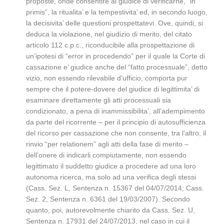
proposte, onde consentire al giudice di verificarne, “in
primis”, la ritualita’ e la tempestivita’ ed, in secondo luogo,
la decisivita’ delle questioni prospettatevi. Ove, quindi, si
deduca la violazione, nel giudizio di merito, del citato
articolo 112 c.p.c., riconducibile alla prospettazione di
un’ipotesi di “error in procedendo” per il quale la Corte di
cassazione e’ giudice anche del “fatto processuale”, detto
vizio, non essendo rilevabile d’ufficio, comporta pur
sempre che il potere-dovere del giudice di legittimita’ di
esaminare direttamente gli atti processuali sia
condizionato, a pena di inammissibilita’, all’adempimento
da parte del ricorrente – per il principio di autosufficienza
del ricorso per cassazione che non consente, tra l’altro, il
rinvio “per relationem” agli atti della fase di merito –
dell’onere di indicarli compiutamente, non essendo
legittimato il suddetto giudice a procedere ad una loro
autonoma ricerca, ma solo ad una verifica degli stessi
(Cass. Sez. L, Sentenza n. 15367 del 04/07/2014; Cass.
Sez. 2, Sentenza n. 6361 del 19/03/2007). Secondo
quanto, poi, autorevolmente chiarito da Cass. Sez. U,
Sentenza n. 17931 del 24/07/2013, nel caso in cui il